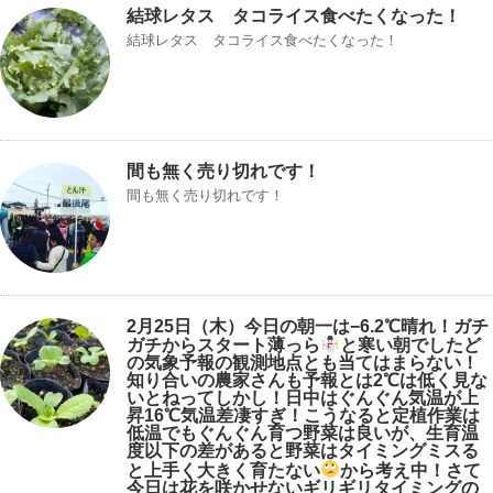
結球レタス タコライス食べたくなった！
結球レタス タコライス食べたくなった！
間も無く売り切れです！
間も無く売り切れです！
2月25日（木）今日の朝一は−6.2℃晴れ！ガチ
ガチ
からスタート薄っら
と寒い朝でしたど
の気象予報の観測地点とも当てはまらない！
知り合いの農家さんも予報とは2℃は低く見な
いとねってしかし！日中はぐんぐん気温が上
昇16℃気温差凄すぎ！こうなると定植作業は
低温でもぐんぐん育つ野菜は良いが、生育温
度以下の差があると野菜はタイミングミスる
と上手く大きく育たない
から考え中！さて
今日は花を咲かせないギリギリタイミングの