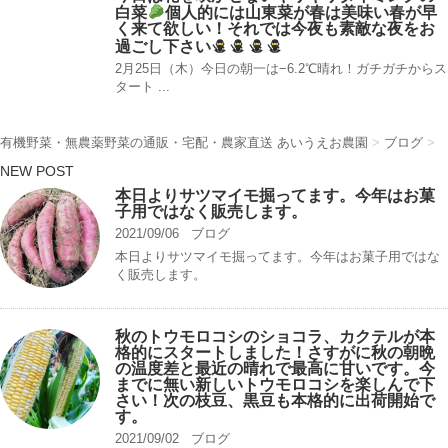
白菜
個人的には山東菜が春は美味い春が早
く来て欲しい！それでは今夜も素敵な夜をお
過ごし下さい
2月25日（木）今日の朝一は−6.2℃晴れ！ガチガチ️からス
タート ...
有機野菜・無農薬野菜の通販・宅配・農家直送 あいうえお農園
>
ブログ
>
NEW POST
本日よりサツマイモ掘ってます。今年はお菓
子用ではなく販売します。
2021/09/06
ブログ
本日よりサツマイモ掘ってます。今年はお菓子用ではな
く販売します。
秋のトウモロコシのショコラ、カクテルが本
格的にスタートしました！さすがに秋の朝晩
の温度差と最近の晴れで最高に甘いです。今
までに無い新しいトウモロコシを楽しんで下
さい！次の枝豆、黒豆も本格的に出荷開始で
す。
2021/09/02
ブログ