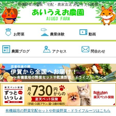
有機野菜の通販・宅配・農家直送 あいうえお農園
お野菜
農業体験
動画
農園ブログ
アクセス
問合わせ
有機栽培の野菜宅配セットや乾燥野菜・ドライフルーツはこちら