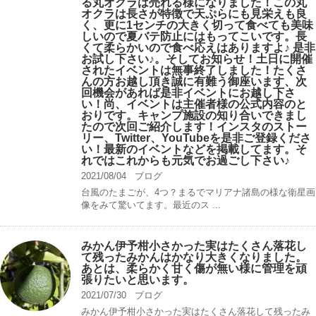
る丸オクラは売れる様になりました！この丸
オクラは長さが特徴で天ぷらにも見栄えも良
く、更に1センチの大きく切って食べても美味
しいので夏バテ防止にはもってこいです。長
くて柔らかいので食べ応えはありますよ♪ 是非
お試し下さい♪。そしてお知らせ！土日に開催
されたイベントは無事終了しました！たくさ
んの方お越し頂き誠に有難う御座います、次
回機会があれば是非イベントにお越し下さ
い！尚、イベントは主催者様の公式内容のと
おりです。キャンプ️施設の知り合いできまし
たので次回ご紹介します！インスタのストー
リー、Twitter、YouTubeを是非ご登録くださ
い！最新のイベントなどを掲載してます。そ
れではこれからも元気でお過ごし下さい♪
2021/08/04
ブログ
台風のたまごが、4つ？まるでマリアナ諸島の様な衛星画
像をみて驚いてます。最近のス ...
みかん伊予柑小さかった実はたくさん落花し
て残ったみかんはかなり大きくなりました。
あとは、柔らかく甘く傷が無い様に管理を頑
張りたいと思います。
2021/07/30
ブログ
みかん伊予柑小さかった実はたくさん落花して残ったみ