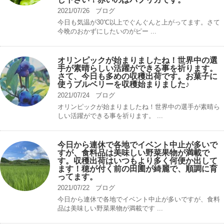
2021/07/26
ブログ
今日も気温が30℃以上でぐんぐんと上がってます。さて
今晩のおかずにしたいのがピー ...
オリンピックが始まりましたね！世界中の選
手が素晴らしい活躍ができる事を祈ります。
さて、今日も多めの収穫出荷です。お菓子に
使うブルベリーを収穫始まりました♪
2021/07/24
ブログ
オリンピックが始まりましたね！世界中の選手が素晴ら
しい活躍ができる事を祈ります。 ...
今日から連休で各地でイベント中止が多いで
すが、食料品は美味しい野菜果物が満載で
す。収穫出荷はいつもより多く何便か出して
ます！穂が付く前の田圃が綺麗で、順調に育
ってます。
2021/07/22
ブログ
今日から連休で各地でイベント中止が多いですが、食料
品は美味しい野菜果物が満載です ...