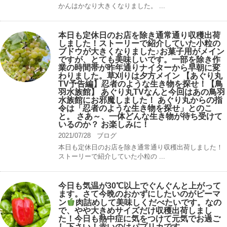
かんはかなり大きくなりました。 ...
本日も定休日のお店を除き通常通り収穫出荷
しました！ストーリーで紹介していた小粒の
ブドウが大きくなりました♪お菓子用がメイン
ですが、とても美味しいです。一部を除き作
業の時間帯が昨年通りナイターから早朝に変
わりました。草刈りは夕方メイン 【あぐり丸
TV予告編】忍者のような生き物を探せ！【鳥
羽水族館】 あぐり丸TVなんと今回はあの鳥羽
水族館にお邪魔しました！ あぐり丸からの指
令は「忍者のような生き物を探せ」とのこ
と。 さあ～、一体どんな生き物が待ち受けて
いるのか？ お楽しみに！
2021/07/28
ブログ
本日も定休日のお店を除き通常通り収穫出荷しました！
ストーリーで紹介していた小粒の ...
今日も気温が30℃以上でぐんぐんと上がって
ます。さて今晩のおかずにしたいのがピーマ
ン
肉詰めして美味しくだべたいです。なの
で、やや大きめサイズだけ収穫出荷しまし
た！今日も熱中症に気をつけて元気でお過ご
し下さい！赤いのはパプリカです。