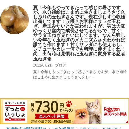
夏！今年もやってきたって感じの暑さです
が、水分補給はこまめに生きましょうさて久
しぶりの玉ねぎさんです。現在少しずつ収穫
出荷してます！収穫？お客様にサラダ玉ね
ぎ、新玉みたいとか言われますが、実は大変
ゆっくり室内で成長させてるからで、甘く、
サラダ玉ねぎ見たいにしてます。なんら難し
い今年なく玉ねぎのメカニズムさえわかれば
誰でも作れます！甘くサラダにも使えるし、
シチューやカレー何でも料理に使えますね！
尚、出荷時は見慣れた玉ねぎに変身する忍者
玉ねぎ
2021/07/21
ブログ
夏！今年もやってきたって感じの暑さですが、水分補給
はこまめに生きましょうさて久し ...