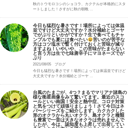
秋のトウモロコシのショコラ、カクテルが本格的にスタ
ートしました！さすがに秋の朝晩 ...
今日も猛烈な暑さです！場所によっては体温
並ですけど大丈夫ですか？水分補給とゴーヤ
でがぶりといかがですか？生で食べてもチャ
ンプルでも夏には食べたい
苦いのが苦手な
方はコツ塩水で暫く付けておくと苦味が減り
ますよね！いやいや、この苦味がたまらない
と言う方は生で七味唐辛子にマヨネーズでが
ぶり
2021/08/05
ブログ
今日も猛烈な暑さです！場所によっては体温並ですけど
大丈夫ですか？水分補給とゴーヤ ...
台風のたまごが、4つ？まるでマリアナ諸島の
様な衛星画像をみて驚いてます。最近のスコ
ールといい南国！安全と熱中症、コロナ対策
と気をつけて頑張りましょう！さて今日はネ
バ〜シリーズをご紹介します。カクカクした
形のオクラから丸いオクラ、島オクラと種類
も豊富で一昔は大きなオクラは売れませんで
したが、今は、認知度も上昇して出荷してい