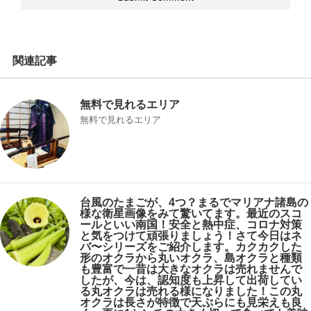
関連記事
無料で見れるエリア
無料で見れるエリア
台風のたまごが、4つ？まるでマリアナ諸島の
様な衛星画像をみて驚いてます。最近のスコ
ールといい南国！安全と熱中症、コロナ対策
と気をつけて頑張りましょう！さて今日はネ
バ〜シリーズをご紹介します。カクカクした
形のオクラから丸いオクラ、島オクラと種類
も豊富で一昔は大きなオクラは売れませんで
したが、今は、認知度も上昇して出荷してい
る丸オクラは売れる様になりました！この丸
オクラは長さが特徴で天ぷらにも見栄えも良