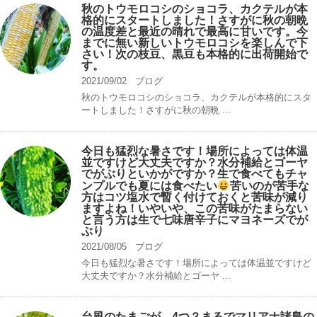
秋のトウモロコシのショコラ、カクテルが本
格的にスタートしました！さすがに秋の朝晩
の温度差と最近の晴れで最高に甘いです。今
までに無い新しいトウモロコシを楽しんで下
さい！次の枝豆、黒豆も本格的に出荷開始で
す。
2021/09/02
ブログ
秋のトウモロコシのショコラ、カクテルが本格的にスタ
ートしました！さすがに秋の朝晩 ...
今日も猛烈な暑さです！場所によっては体温
並ですけど大丈夫ですか？水分補給とゴーヤ
でがぶりといかがですか？生で食べてもチャ
ンプルでも夏には食べたい
苦いのが苦手な
方はコツ塩水で暫く付けておくと苦味が減り
ますよね！いやいや、この苦味がたまらない
と言う方は生で七味唐辛子にマヨネーズでが
ぶり
2021/08/05
ブログ
今日も猛烈な暑さです！場所によっては体温並ですけど
大丈夫ですか？水分補給とゴーヤ ...
台風のたまごが、4つ？まるでマリアナ諸島の