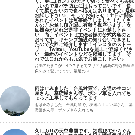
く、更に1センチの大きく切って食べても美味
しいので夏バテ防止にはもってこいです。長
くて柔らかいので食べ応えはありますよ♪ 是非
お試し下さい♪。そしてお知らせ！土日に開催
されたイベントは無事終了しました！たくさ
んの方お越し頂き誠に有難う御座います、次
回機会があれば是非イベントにお越し下さ
い！尚、イベントは主催者様の公式内容のと
おりです。キャンプ️施設の知り合いできまし
たので次回ご紹介します！インスタのストー
リー、Twitter、YouTubeを是非ご登録くださ
い！最新のイベントなどを掲載してます。そ
れではこれからも元気でお過ごし下さい♪
台風のたまごが、4つ？まるでマリアナ諸島の様な衛星画
像をみて驚いてます。最近のス ...
雨は止みました！台風対策で、友達の生コン
屋さん、基礎屋さん等、ポンプ車を入れてち
ょっと工事してもらってます。
雨は止みました！台風対策で、友達の生コン屋さん、基
礎屋さん等、ポンプ車を入れてち ...
久しぶりの天空農園です。気温18℃からぐん