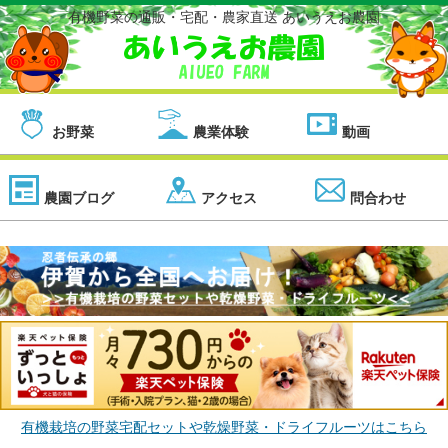
有機野菜の通販・宅配・農家直送 あいうえお農園
お野菜
農業体験
動画
農園ブログ
アクセス
問合わせ
有機栽培の野菜宅配セットや乾燥野菜・ドライフルーツはこちら