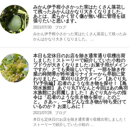
みかん伊予柑小さかった実はたくさん落花し
て残ったみかんはかなり大きくなりました。
あとは、柔らかく甘く傷が無い様に管理を頑
張りたいと思います。
2021/07/30
ブログ
みかん伊予柑小さかった実はたくさん落花して残ったみ
かんはかなり大きくなりました。 ...
本日も定休日のお店を除き通常通り収穫出荷
しました！ストーリーで紹介していた小粒の
ブドウが大きくなりました♪お菓子用がメイン
ですが、とても美味しいです。一部を除き作
業の時間帯が昨年通りナイターから早朝に変
わりました。草刈りは夕方メイン 【あぐり丸
TV予告編】忍者のような生き物を探せ！【鳥
羽水族館】 あぐり丸TVなんと今回はあの鳥羽
水族館にお邪魔しました！ あぐり丸からの指
令は「忍者のような生き物を探せ」とのこ
と。 さあ～、一体どんな生き物が待ち受けて
いるのか？ お楽しみに！
2021/07/28
ブログ
本日も定休日のお店を除き通常通り収穫出荷しました！
ストーリーで紹介していた小粒の ...