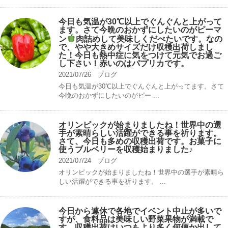
今日も気温が30℃以上でぐんぐんと上がって
ます。さて今晩のおかずにしたいのがピーマ
ン
肉詰めして美味しくだべたいです。なの
で、やや大きめサイズだけ収穫出荷しまし
た！今日も熱中症に気をつけて元気でお過ご
し下さい！赤いのはパプリカです。
2021/07/26
ブログ
今日も気温が30℃以上でぐんぐんと上がってます。さて
今晩のおかずにしたいのがピー ...
オリンピックが始まりましたね！世界中の選
手が素晴らしい活躍ができる事を祈ります。
さて、今日も多めの収穫出荷です。お菓子に
使うブルベリーを収穫始まりました♪
2021/07/24
ブログ
オリンピックが始まりましたね！世界中の選手が素晴ら
しい活躍ができる事を祈ります。 ...
今日から連休で各地でイベント中止が多いで
すが、食料品は美味しい野菜果物が満載で
す。収穫出荷はいつもより多く何便か出して