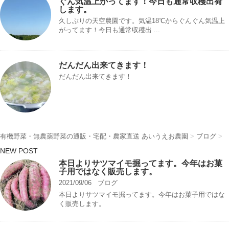
ぐん気温上がってます！今日も通常収穫出荷
します。
久しぶりの天空農園です。気温18℃からぐんぐん気温上
がってます！今日も通常収穫出 ...
だんだん出来てきます！
だんだん出来てきます！
有機野菜・無農薬野菜の通販・宅配・農家直送 あいうえお農園
>
ブログ
>
NEW POST
本日よりサツマイモ掘ってます。今年はお菓
子用ではなく販売します。
2021/09/06
ブログ
本日よりサツマイモ掘ってます。今年はお菓子用ではな
く販売します。