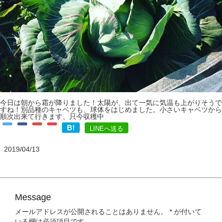
今日は朝から霜が降りました！太陽が、出て一気に気温も上がりそうで
すね！別品種のキャベツも、球体をはじめました。小さいキャベツから
順次出来て行きます、只今収穫中
B!
LINEへ送る
2019/04/13
Message
メールアドレスが公開されることはありません。
*
が付いて
いる欄は必須項目です