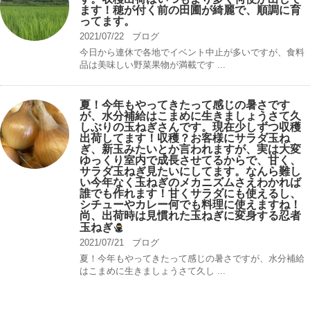
ます！穂が付く前の田圃が綺麗で、順調に育
ってます。
2021/07/22
ブログ
今日から連休で各地でイベント中止が多いですが、食料
品は美味しい野菜果物が満載です ...
夏！今年もやってきたって感じの暑さです
が、水分補給はこまめに生きましょうさて久
しぶりの玉ねぎさんです。現在少しずつ収穫
出荷してます！収穫？お客様にサラダ玉ね
ぎ、新玉みたいとか言われますが、実は大変
ゆっくり室内で成長させてるからで、甘く、
サラダ玉ねぎ見たいにしてます。なんら難し
い今年なく玉ねぎのメカニズムさえわかれば
誰でも作れます！甘くサラダにも使えるし、
シチューやカレー何でも料理に使えますね！
尚、出荷時は見慣れた玉ねぎに変身する忍者
玉ねぎ
2021/07/21
ブログ
夏！今年もやってきたって感じの暑さですが、水分補給
はこまめに生きましょうさて久し ...