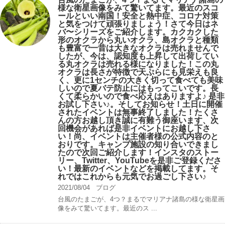
様な衛星画像をみて驚いてます。最近のスコ
ールといい南国！安全と熱中症、コロナ対策
と気をつけて頑張りましょう！さて今日はネ
バ〜シリーズをご紹介します。カクカクした
形のオクラから丸いオクラ、島オクラと種類
も豊富で一昔は大きなオクラは売れませんで
したが、今は、認知度も上昇して出荷してい
る丸オクラは売れる様になりました！この丸
オクラは長さが特徴で天ぷらにも見栄えも良
く、更に1センチの大きく切って食べても美味
しいので夏バテ防止にはもってこいです。長
くて柔らかいので食べ応えはありますよ♪ 是非
お試し下さい♪。そしてお知らせ！土日に開催
されたイベントは無事終了しました！たくさ
んの方お越し頂き誠に有難う御座います、次
回機会があれば是非イベントにお越し下さ
い！尚、イベントは主催者様の公式内容のと
おりです。キャンプ️施設の知り合いできまし
たので次回ご紹介します！インスタのストー
リー、Twitter、YouTubeを是非ご登録くださ
い！最新のイベントなどを掲載してます。そ
れではこれからも元気でお過ごし下さい♪
2021/08/04
ブログ
台風のたまごが、4つ？まるでマリアナ諸島の様な衛星画
像をみて驚いてます。最近のス ...