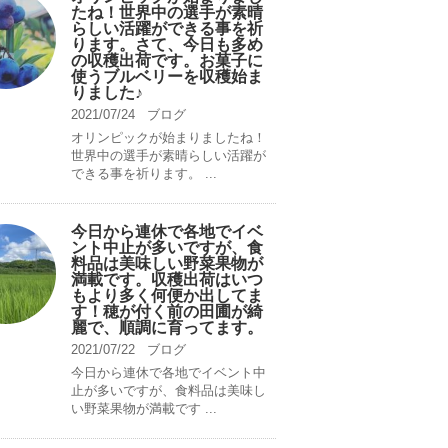
たね！世界中の選手が素晴
らしい活躍ができる事を祈
ります。さて、今日も多め
の収穫出荷です。お菓子に
使うブルベリーを収穫始ま
りました♪
2021/07/24
ブログ
オリンピックが始まりましたね！
世界中の選手が素晴らしい活躍が
できる事を祈ります。 ...
今日から連休で各地でイベ
ント中止が多いですが、食
料品は美味しい野菜果物が
満載です。収穫出荷はいつ
もより多く何便か出してま
す！穂が付く前の田圃が綺
麗で、順調に育ってます。
2021/07/22
ブログ
今日から連休で各地でイベント中
止が多いですが、食料品は美味し
い野菜果物が満載です ...