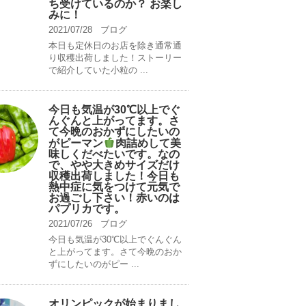
ち受けているのか？ お楽し
みに！
2021/07/28
ブログ
本日も定休日のお店を除き通常通
り収穫出荷しました！ストーリー
で紹介していた小粒の ...
今日も気温が30℃以上でぐ
んぐんと上がってます。さ
て今晩のおかずにしたいの
がピーマン
肉詰めして美
味しくだべたいです。なの
で、やや大きめサイズだけ
収穫出荷しました！今日も
熱中症に気をつけて元気で
お過ごし下さい！赤いのは
パプリカです。
2021/07/26
ブログ
今日も気温が30℃以上でぐんぐん
と上がってます。さて今晩のおか
ずにしたいのがピー ...
オリンピックが始まりまし