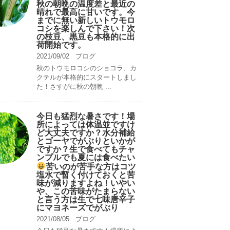
秋の朝晩の温度差と最近の
晴れで最高に甘いです。今
までに無い新しいトウモロ
コシを楽しんで下さい！次
の枝豆、黒豆も本格的に出
荷開始です。
2021/09/02
ブログ
秋のトウモロコシのショコラ、カ
クテルが本格的にスタートしまし
た！さすがに秋の朝晩 ...
今日も猛烈な暑さです！場
所によっては体温並ですけ
ど大丈夫ですか？水分補給
とゴーヤでがぶりといかが
ですか？生で食べてもチャ
ンプルでも夏には食べたい
苦いのが苦手な方はコツ
塩水で暫く付けておくと苦
味が減りますよね！いやい
や、この苦味がたまらない
と言う方は生で七味唐辛子
にマヨネーズでがぶり
2021/08/05
ブログ