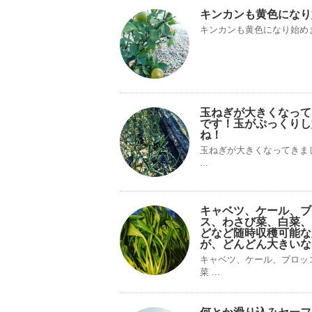
キンカンも黄色になり
キンカンも黄色になり始め
玉ねぎが大きくなって
です！玉がぷっくりし
ね！
玉ねぎが大きくなってきま
...
キャベツ、ケール、ブ
ス、わさび菜、白菜、
どなど随時収穫可能な
が、どんどん大きいな
キャベツ、ケール、ブロッ
菜 ...