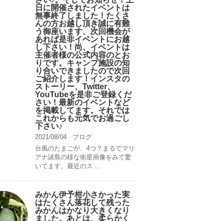
日に開催されたイベントは
無事終了しました！たくさ
んの方お越し頂き誠に有難
う御座います、次回機会が
あれば是非イベントにお越
し下さい！尚、イベントは
主催者様の公式内容のとお
りです。キャンプ️施設の知
り合いできましたので次回
ご紹介します！インスタの
ストーリー、Twitter、
YouTubeを是非ご登録くだ
さい！最新のイベントなど
を掲載してます。それでは
これからも元気でお過ごし
下さい♪
2021/08/04
ブログ
台風のたまごが、4つ？まるでマリ
アナ諸島の様な衛星画像をみて驚
いてます。最近のス ...
みかん伊予柑小さかった実
はたくさん落花して残った
みかんはかなり大きくなり
ました。あとは、柔らかく