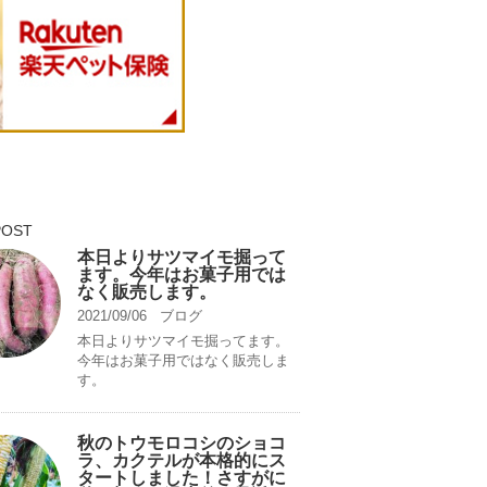
POST
本日よりサツマイモ掘って
ます。今年はお菓子用では
なく販売します。
2021/09/06
ブログ
本日よりサツマイモ掘ってます。
今年はお菓子用ではなく販売しま
す。
秋のトウモロコシのショコ
ラ、カクテルが本格的にス
タートしました！さすがに