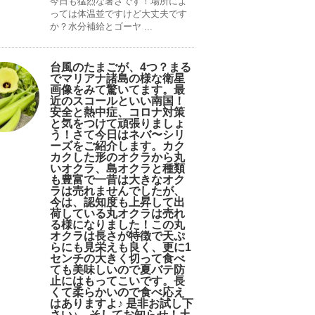
今日も猛烈な暑さです！場所によ
っては体温並ですけど大丈夫です
か？水分補給とゴーヤ ...
台風のたまごが、4つ？まる
でマリアナ諸島の様な衛星
画像をみて驚いてます。最
近のスコールといい南国！
安全と熱中症、コロナ対策
と気をつけて頑張りましょ
う！さて今日はネバ〜シリ
ーズをご紹介します。カク
カクした形のオクラから丸
いオクラ、島オクラと種類
も豊富で一昔は大きなオク
ラは売れませんでしたが、
今は、認知度も上昇して出
荷している丸オクラは売れ
る様になりました！この丸
オクラは長さが特徴で天ぷ
らにも見栄えも良く、更に1
センチの大きく切って食べ
ても美味しいので夏バテ防
止にはもってこいです。長
くて柔らかいので食べ応え
はありますよ♪ 是非お試し下
さい♪。そしてお知らせ！土