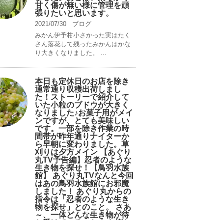
甘く傷が無い様に管理を頑
張りたいと思います。
2021/07/30
ブログ
みかん伊予柑小さかった実はたく
さん落花して残ったみかんはかな
り大きくなりました。 ...
本日も定休日のお店を除き
通常通り収穫出荷しまし
た！ストーリーで紹介して
いた小粒のブドウが大きく
なりました♪お菓子用がメイ
ンですが、とても美味しい
です。一部を除き作業の時
間帯が昨年通りナイターか
ら早朝に変わりました。草
刈りは夕方メイン 【あぐり
丸TV予告編】忍者のような
生き物を探せ！【鳥羽水族
館】 あぐり丸TVなんと今回
はあの鳥羽水族館にお邪魔
しました！ あぐり丸からの
指令は「忍者のような生き
物を探せ」とのこと。 さあ
～、一体どんな生き物が待