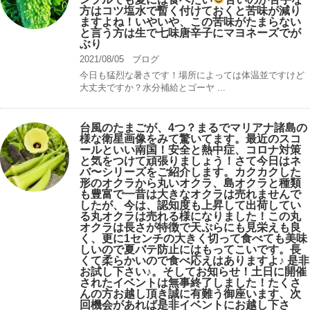
方はコツ塩水で暫く付けておくと苦味が減り
ますよね！いやいや、この苦味がたまらない
と言う方は生で七味唐辛子にマヨネーズでが
ぶり
2021/08/05
ブログ
今日も猛烈な暑さです！場所によっては体温並ですけど
大丈夫ですか？水分補給とゴーヤ ...
台風のたまごが、4つ？まるでマリアナ諸島の
様な衛星画像をみて驚いてます。最近のスコ
ールといい南国！安全と熱中症、コロナ対策
と気をつけて頑張りましょう！さて今日はネ
バ〜シリーズをご紹介します。カクカクした
形のオクラから丸いオクラ、島オクラと種類
も豊富で一昔は大きなオクラは売れませんで
したが、今は、認知度も上昇して出荷してい
る丸オクラは売れる様になりました！この丸
オクラは長さが特徴で天ぷらにも見栄えも良
く、更に1センチの大きく切って食べても美味
しいので夏バテ防止にはもってこいです。長
くて柔らかいので食べ応えはありますよ♪ 是非
お試し下さい♪。そしてお知らせ！土日に開催
されたイベントは無事終了しました！たくさ
んの方お越し頂き誠に有難う御座います、次
回機会があれば是非イベントにお越し下さ