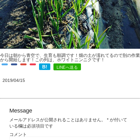
今日は朝から青空で、生育も順調です！畑の土が濡れてるので別の作業
から開始します！この列は、ホワイトニンニクです！
B!
LINEへ送る
2019/04/15
Message
メールアドレスが公開されることはありません。
*
が付いて
いる欄は必須項目です
コメント