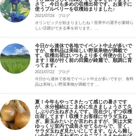
さて、今日も多めの収穫出荷です。お菓子に
使うブルベリーを収穫始まりました♪
2021/07/24
ブログ
オリンピックが始まりましたね！世界中の選手が素晴ら
しい活躍ができる事を祈ります。 ...
今日から連休で各地でイベント中止が多いで
すが、食料品は美味しい野菜果物が満載で
す。収穫出荷はいつもより多く何便か出して
ます！穂が付く前の田圃が綺麗で、順調に育
ってます。
2021/07/22
ブログ
今日から連休で各地でイベント中止が多いですが、食料
品は美味しい野菜果物が満載です ...
夏！今年もやってきたって感じの暑さです
が、水分補給はこまめに生きましょうさて久
しぶりの玉ねぎさんです。現在少しずつ収穫
出荷してます！収穫？お客様にサラダ玉ね
ぎ、新玉みたいとか言われますが、実は大変
ゆっくり室内で成長させてるからで、甘く、
サラダ玉ねぎ見たいにしてます。なんら難し
い今年なく玉ねぎのメカニズムさえわかれば