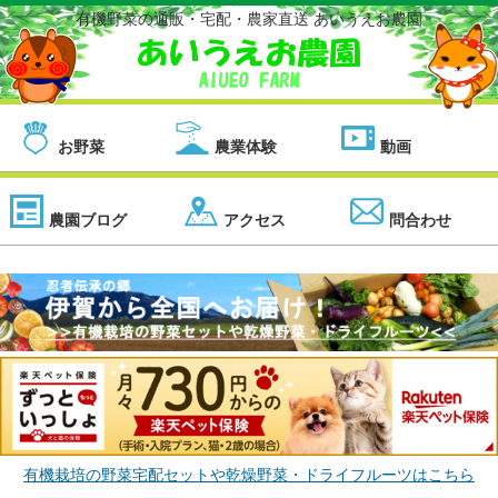
有機野菜の通販・宅配・農家直送 あいうえお農園
お野菜
農業体験
動画
農園ブログ
アクセス
問合わせ
有機栽培の野菜宅配セットや乾燥野菜・ドライフルーツはこちら