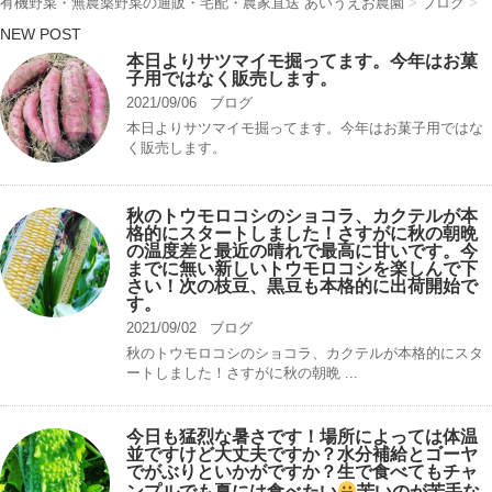
有機野菜・無農薬野菜の通販・宅配・農家直送 あいうえお農園
>
ブログ
>
NEW POST
本日よりサツマイモ掘ってます。今年はお菓
子用ではなく販売します。
2021/09/06
ブログ
本日よりサツマイモ掘ってます。今年はお菓子用ではな
く販売します。
秋のトウモロコシのショコラ、カクテルが本
格的にスタートしました！さすがに秋の朝晩
の温度差と最近の晴れで最高に甘いです。今
までに無い新しいトウモロコシを楽しんで下
さい！次の枝豆、黒豆も本格的に出荷開始で
す。
2021/09/02
ブログ
秋のトウモロコシのショコラ、カクテルが本格的にスタ
ートしました！さすがに秋の朝晩 ...
今日も猛烈な暑さです！場所によっては体温
並ですけど大丈夫ですか？水分補給とゴーヤ
でがぶりといかがですか？生で食べてもチャ
ンプルでも夏には食べたい
苦いのが苦手な