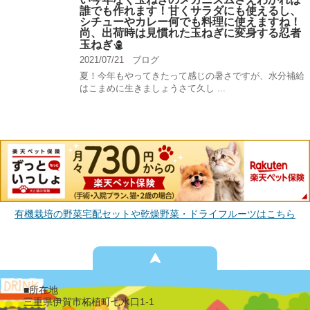
誰でも作れます！甘くサラダにも使えるし、
シチューやカレー何でも料理に使えますね！
尚、出荷時は見慣れた玉ねぎに変身する忍者
玉ねぎ
2021/07/21
ブログ
夏！今年もやってきたって感じの暑さですが、水分補給
はこまめに生きましょうさて久し ...
有機栽培の野菜宅配セットや乾燥野菜・ドライフルーツはこちら
■所在地
三重県伊賀市柘植町七水口1-1