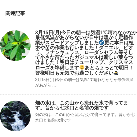
関連記事
3月15日(月)今日の朝一は気温1℃晴れ
なかなか
最低気温があがらないが日中は暖かく定植作
業がスピードアップしました‍
更に本日は植
木や苗の作業も行いました！ダニエル、ビオ
ラ、ラナンキュラス、ローダンセラム等そし
て小さな苗だったガジュマルは新しい葉をつ
けました！明日はチューリップ、クリスマス
ローズを準備します
あとちょっとで明日！
皆様明日も元気でお過ごしください
3月15日(月)今日の朝一は気温1℃晴れ️なかなか最低気温
があがら ...
畑の水は、この山から流れた水で育ってま
す。昔から七水口と名前の畑です
畑の水は、この山から流れた水で育ってます。昔から七
水口と名前の畑です