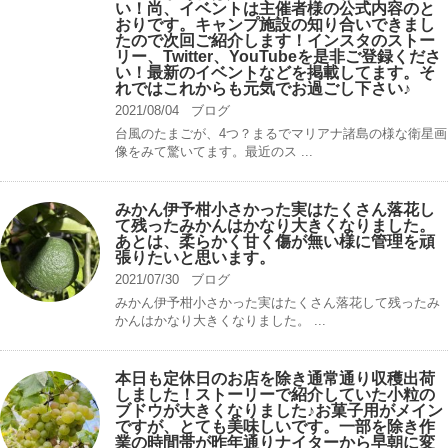
い！尚、イベントは主催者様の公式内容のと
おりです。キャンプ️施設の知り合いできまし
たので次回ご紹介します！インスタのストー
リー、Twitter、YouTubeを是非ご登録くださ
い！最新のイベントなどを掲載してます。そ
れではこれからも元気でお過ごし下さい♪
2021/08/04
ブログ
台風のたまごが、4つ？まるでマリアナ諸島の様な衛星画
像をみて驚いてます。最近のス ...
みかん伊予柑小さかった実はたくさん落花し
て残ったみかんはかなり大きくなりました。
あとは、柔らかく甘く傷が無い様に管理を頑
張りたいと思います。
2021/07/30
ブログ
みかん伊予柑小さかった実はたくさん落花して残ったみ
かんはかなり大きくなりました。 ...
本日も定休日のお店を除き通常通り収穫出荷
しました！ストーリーで紹介していた小粒の
ブドウが大きくなりました♪お菓子用がメイン
ですが、とても美味しいです。一部を除き作
業の時間帯が昨年通りナイターから早朝に変