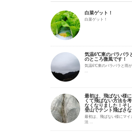
白菜ゲット！
白菜ゲット！
気温6℃東のバラバラ
のところ微風です！
気温6℃東のバラバラと雨
...
最初は、飛ばない様に
くて飛ばない方法を考
なくなりました！そし
登山でテント飛ばさな
最初は、飛ばない様にマイ
法 ...