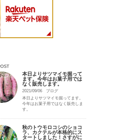
POST
本日よりサツマイモ掘って
ます。今年はお菓子用では
なく販売します。
2021/09/06
ブログ
本日よりサツマイモ掘ってます。
今年はお菓子用ではなく販売しま
す。
秋のトウモロコシのショコ
ラ、カクテルが本格的にス
タートしました！さすがに