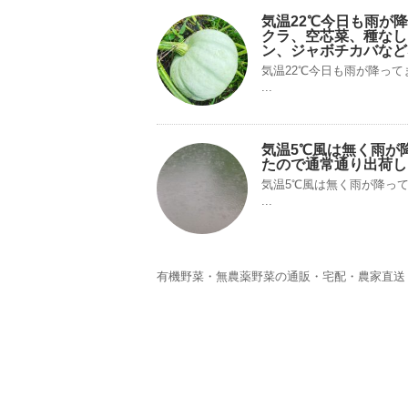
気温22℃今日も雨が
クラ、空芯菜、種なし
ン、ジャボチカバなど
気温22℃今日も雨が降っ
...
気温5℃風は無く雨が
たので通常通り出荷し
気温5℃風は無く雨が降っ
...
有機野菜・無農薬野菜の通販・宅配・農家直送