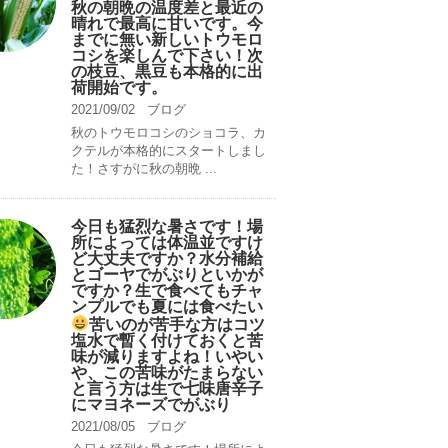
秋の朝晩の温度差と最近の
晴れで最高に甘いです。今
までに無い新しいトウモロ
コシを楽しんで下さい！次
の枝豆、黒豆も本格的に出
荷開始です。
2021/09/02
ブログ
秋のトウモロコシのショコラ、カ
クテルが本格的にスタートしまし
た！さすがに秋の朝晩 ...
今日も猛烈な暑さです！場
所によっては体温並ですけ
ど大丈夫ですか？水分補給
とゴーヤでがぶりといかが
ですか？生で食べてもチャ
ンプルでも夏には食べたい
苦いのが苦手な方はコツ
塩水で暫く付けておくと苦
味が減りますよね！いやい
や、この苦味がたまらない
と言う方は生で七味唐辛子
にマヨネーズでがぶり
2021/08/05
ブログ