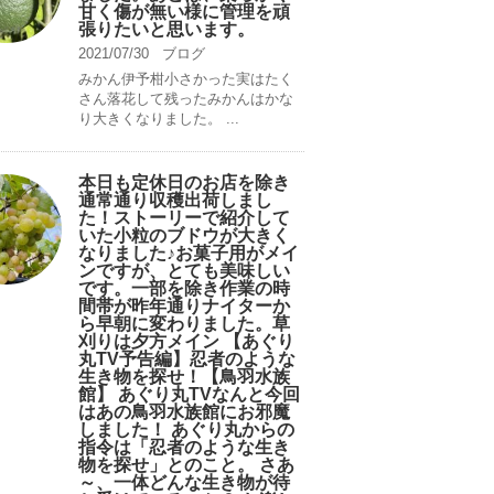
甘く傷が無い様に管理を頑
張りたいと思います。
2021/07/30
ブログ
みかん伊予柑小さかった実はたく
さん落花して残ったみかんはかな
り大きくなりました。 ...
本日も定休日のお店を除き
通常通り収穫出荷しまし
た！ストーリーで紹介して
いた小粒のブドウが大きく
なりました♪お菓子用がメイ
ンですが、とても美味しい
です。一部を除き作業の時
間帯が昨年通りナイターか
ら早朝に変わりました。草
刈りは夕方メイン 【あぐり
丸TV予告編】忍者のような
生き物を探せ！【鳥羽水族
館】 あぐり丸TVなんと今回
はあの鳥羽水族館にお邪魔
しました！ あぐり丸からの
指令は「忍者のような生き
物を探せ」とのこと。 さあ
～、一体どんな生き物が待