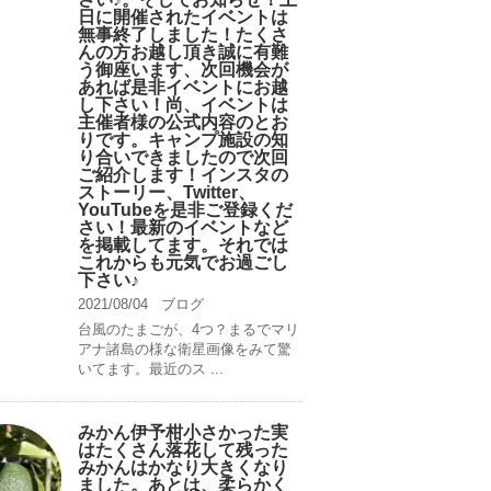
日に開催されたイベントは
無事終了しました！たくさ
んの方お越し頂き誠に有難
う御座います、次回機会が
あれば是非イベントにお越
し下さい！尚、イベントは
主催者様の公式内容のとお
りです。キャンプ️施設の知
り合いできましたので次回
ご紹介します！インスタの
ストーリー、Twitter、
YouTubeを是非ご登録くだ
さい！最新のイベントなど
を掲載してます。それでは
これからも元気でお過ごし
下さい♪
2021/08/04
ブログ
台風のたまごが、4つ？まるでマリ
アナ諸島の様な衛星画像をみて驚
いてます。最近のス ...
みかん伊予柑小さかった実
はたくさん落花して残った
みかんはかなり大きくなり
ました。あとは、柔らかく