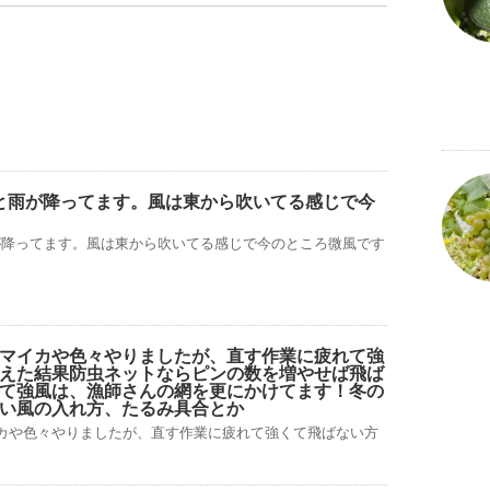
と雨が降ってます。風は東から吹いてる感じで今
が降ってます。風は東から吹いてる感じで今のところ微風です
マイカや色々やりましたが、直す作業に疲れて強
えた結果防虫ネットならピンの数を増やせば飛ば
て強風は、漁師さんの網を更にかけてます！冬の
い風の入れ方、たるみ具合とか
カや色々やりましたが、直す作業に疲れて強くて飛ばない方