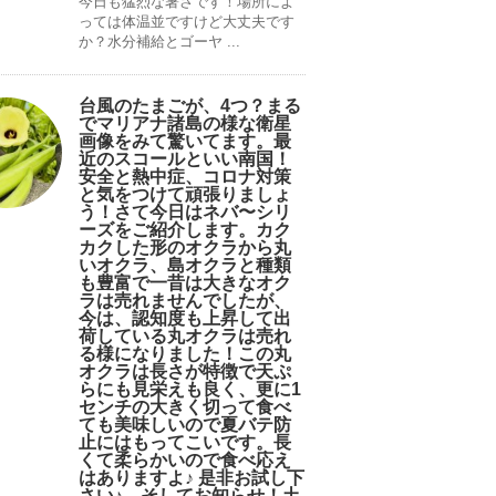
今日も猛烈な暑さです！場所によ
っては体温並ですけど大丈夫です
か？水分補給とゴーヤ ...
台風のたまごが、4つ？まる
でマリアナ諸島の様な衛星
画像をみて驚いてます。最
近のスコールといい南国！
安全と熱中症、コロナ対策
と気をつけて頑張りましょ
う！さて今日はネバ〜シリ
ーズをご紹介します。カク
カクした形のオクラから丸
いオクラ、島オクラと種類
も豊富で一昔は大きなオク
ラは売れませんでしたが、
今は、認知度も上昇して出
荷している丸オクラは売れ
る様になりました！この丸
オクラは長さが特徴で天ぷ
らにも見栄えも良く、更に1
センチの大きく切って食べ
ても美味しいので夏バテ防
止にはもってこいです。長
くて柔らかいので食べ応え
はありますよ♪ 是非お試し下
さい♪。そしてお知らせ！土