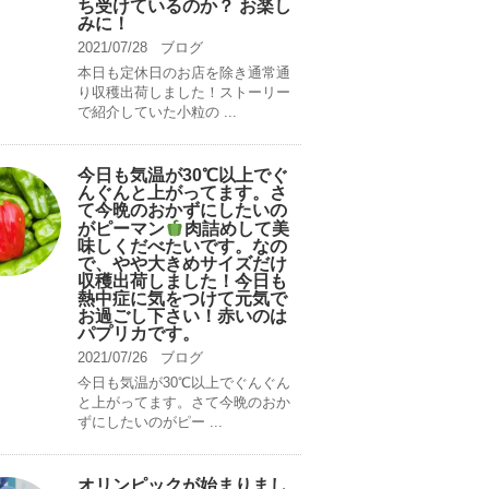
ち受けているのか？ お楽し
みに！
2021/07/28
ブログ
本日も定休日のお店を除き通常通
り収穫出荷しました！ストーリー
で紹介していた小粒の ...
今日も気温が30℃以上でぐ
んぐんと上がってます。さ
て今晩のおかずにしたいの
がピーマン
肉詰めして美
味しくだべたいです。なの
で、やや大きめサイズだけ
収穫出荷しました！今日も
熱中症に気をつけて元気で
お過ごし下さい！赤いのは
パプリカです。
2021/07/26
ブログ
今日も気温が30℃以上でぐんぐん
と上がってます。さて今晩のおか
ずにしたいのがピー ...
オリンピックが始まりまし