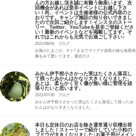
んの方お越し頂き誠に有難う御座います、次
回機会があれば是非イベントにお越し下さ
い！尚、イベントは主催者様の公式内容のと
おりです。キャンプ️施設の知り合いできまし
たので次回ご紹介します！インスタのストー
リー、Twitter、YouTubeを是非ご登録くださ
い！最新のイベントなどを掲載してます。そ
れではこれからも元気でお過ごし下さい♪
2021/08/04
ブログ
台風のたまごが、4つ？まるでマリアナ諸島の様な衛星画
像をみて驚いてます。最近のス ...
みかん伊予柑小さかった実はたくさん落花し
て残ったみかんはかなり大きくなりました。
あとは、柔らかく甘く傷が無い様に管理を頑
張りたいと思います。
2021/07/30
ブログ
みかん伊予柑小さかった実はたくさん落花して残ったみ
かんはかなり大きくなりました。 ...
本日も定休日のお店を除き通常通り収穫出荷
しました！ストーリーで紹介していた小粒の
ブドウが大きくなりました♪お菓子用がメイン