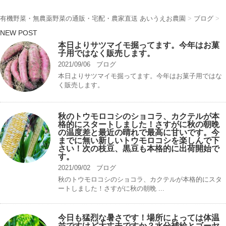
有機野菜・無農薬野菜の通販・宅配・農家直送 あいうえお農園
>
ブログ
>
NEW POST
本日よりサツマイモ掘ってます。今年はお菓
子用ではなく販売します。
2021/09/06
ブログ
本日よりサツマイモ掘ってます。今年はお菓子用ではな
く販売します。
秋のトウモロコシのショコラ、カクテルが本
格的にスタートしました！さすがに秋の朝晩
の温度差と最近の晴れで最高に甘いです。今
までに無い新しいトウモロコシを楽しんで下
さい！次の枝豆、黒豆も本格的に出荷開始で
す。
2021/09/02
ブログ
秋のトウモロコシのショコラ、カクテルが本格的にスタ
ートしました！さすがに秋の朝晩 ...
今日も猛烈な暑さです！場所によっては体温
並ですけど大丈夫ですか？水分補給とゴーヤ