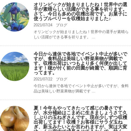
オリンピックが始まりましたね！世界中の選
手が素晴らしい活躍ができる事を祈ります。
さて、今日も多めの収穫出荷です。お菓子に
使うブルベリーを収穫始まりました♪
2021/07/24
ブログ
オリンピックが始まりましたね！世界中の選手が素晴ら
しい活躍ができる事を祈ります。 ...
今日から連休で各地でイベント中止が多いで
すが、食料品は美味しい野菜果物が満載で
す。収穫出荷はいつもより多く何便か出して
ます！穂が付く前の田圃が綺麗で、順調に育
ってます。
2021/07/22
ブログ
今日から連休で各地でイベント中止が多いですが、食料
品は美味しい野菜果物が満載です ...
夏！今年もやってきたって感じの暑さです
が、水分補給はこまめに生きましょうさて久
しぶりの玉ねぎさんです。現在少しずつ収穫
出荷してます！収穫？お客様にサラダ玉ね
ぎ、新玉みたいとか言われますが、実は大変