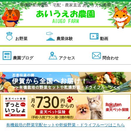
有機野菜の通販・宅配・農家直送 あいうえお農園
お野菜
農業体験
動画
農園ブログ
アクセス
問合わせ
有機栽培の野菜宅配セットや乾燥野菜・ドライフルーツはこちら