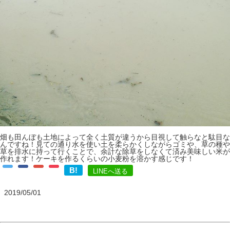
畑も田んぼも土地によって全く土質が違うから目視して触らなと駄目な
んですね！見ての通り水を使い土を柔らかくしながらゴミや、草の種や
草を排水に持って行くことで、余計な除草をしなくて済み美味しい米が
作れます！ケーキを作るくらいの小麦粉を溶かす感じです！
B!
LINEへ送る
2019/05/01