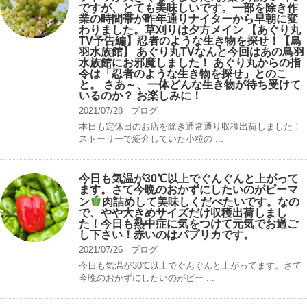
ですが、とても美味しいです。一部を除き作
業の時間帯が昨年通りナイターから早朝に変
わりました。草刈りは夕方メイン 【あぐり丸
TV予告編】忍者のような生き物を探せ！【鳥
羽水族館】 あぐり丸TVなんと今回はあの鳥羽
水族館にお邪魔しました！ あぐり丸からの指
令は「忍者のような生き物を探せ」とのこ
と。 さあ～、一体どんな生き物が待ち受けて
いるのか？ お楽しみに！
2021/07/28
ブログ
本日も定休日のお店を除き通常通り収穫出荷しました！
ストーリーで紹介していた小粒の ...
今日も気温が30℃以上でぐんぐんと上がって
ます。さて今晩のおかずにしたいのがピーマ
ン
肉詰めして美味しくだべたいです。なの
で、やや大きめサイズだけ収穫出荷しまし
た！今日も熱中症に気をつけて元気でお過ご
し下さい！赤いのはパプリカです。
2021/07/26
ブログ
今日も気温が30℃以上でぐんぐんと上がってます。さて
今晩のおかずにしたいのがピー ...