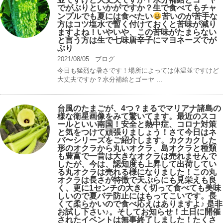
でがぶりといかがですか？生で食べてもチャ
ンプルでも夏には食べたい
苦いのが苦手な
方はコツ塩水で暫く付けておくと苦味が減り
ますよね！いやいや、この苦味がたまらない
と言う方は生で七味唐辛子にマヨネーズでが
ぶり
2021/08/05
ブログ
今日も猛烈な暑さです！場所によっては体温並ですけど
大丈夫ですか？水分補給とゴーヤ ...
台風のたまごが、4つ？まるでマリアナ諸島の
様な衛星画像をみて驚いてます。最近のスコ
ールといい南国！安全と熱中症、コロナ対策
と気をつけて頑張りましょう！さて今日はネ
バ〜シリーズをご紹介します。カクカクした
形のオクラから丸いオクラ、島オクラと種類
も豊富で一昔は大きなオクラは売れませんで
したが、今は、認知度も上昇して出荷してい
る丸オクラは売れる様になりました！この丸
オクラは長さが特徴で天ぷらにも見栄えも良
く、更に1センチの大きく切って食べても美味
しいので夏バテ防止にはもってこいです。長
くて柔らかいので食べ応えはありますよ♪ 是非
お試し下さい♪。そしてお知らせ！土日に開催
されたイベントは無事終了しました！たくさ