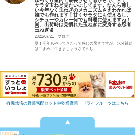
ゆっくり室内で成長させてるからで、甘く、
サラダ玉ねぎ見たいにしてます。なんら難し
い今年なく玉ねぎのメカニズムさえわかれば
誰でも作れます！甘くサラダにも使えるし、
シチューやカレー何でも料理に使えますね！
尚、出荷時は見慣れた玉ねぎに変身する忍者
玉ねぎ
2021/07/21
ブログ
夏！今年もやってきたって感じの暑さですが、水分補給
はこまめに生きましょうさて久し ...
有機栽培の野菜宅配セットや乾燥野菜・ドライフルーツはこちら