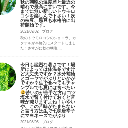
秋の朝晩の温度差と最近の
晴れで最高に甘いです。今
までに無い新しいトウモロ
コシを楽しんで下さい！次
の枝豆、黒豆も本格的に出
荷開始です。
2021/09/02
ブログ
秋のトウモロコシのショコラ、カ
クテルが本格的にスタートしまし
た！さすがに秋の朝晩 ...
今日も猛烈な暑さです！場
所によっては体温並ですけ
ど大丈夫ですか？水分補給
とゴーヤでがぶりといかが
ですか？生で食べてもチャ
ンプルでも夏には食べたい
苦いのが苦手な方はコツ
塩水で暫く付けておくと苦
味が減りますよね！いやい
や、この苦味がたまらない
と言う方は生で七味唐辛子
にマヨネーズでがぶり
2021/08/05
ブログ