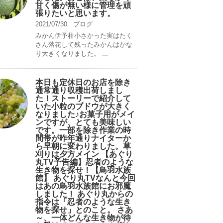
甘く傷が無い様に管理を頑
張りたいと思います。
2021/07/30
ブログ
みかん伊予柑小さかった実はたく
さん落花して残ったみかんはかな
り大きくなりました。 ...
本日も定休日のお店を除き
通常通り収穫出荷しまし
た！ストーリーで紹介して
いた小粒のブドウが大きく
なりました♪お菓子用がメイ
ンですが、とても美味しい
です。一部を除き作業の時
間帯が昨年通りナイターか
ら早朝に変わりました。草
刈りは夕方メイン 【あぐり
丸TV予告編】忍者のような
生き物を探せ！【鳥羽水族
館】 あぐり丸TVなんと今回
はあの鳥羽水族館にお邪魔
しました！ あぐり丸からの
指令は「忍者のような生き
物を探せ」とのこと。 さあ
～、一体どんな生き物が待