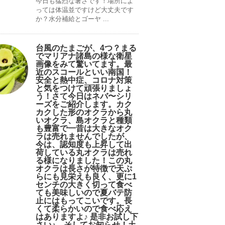
今日も猛烈な暑さです！場所によ
っては体温並ですけど大丈夫です
か？水分補給とゴーヤ ...
台風のたまごが、4つ？まる
でマリアナ諸島の様な衛星
画像をみて驚いてます。最
近のスコールといい南国！
安全と熱中症、コロナ対策
と気をつけて頑張りましょ
う！さて今日はネバ〜シリ
ーズをご紹介します。カク
カクした形のオクラから丸
いオクラ、島オクラと種類
も豊富で一昔は大きなオク
ラは売れませんでしたが、
今は、認知度も上昇して出
荷している丸オクラは売れ
る様になりました！この丸
オクラは長さが特徴で天ぷ
らにも見栄えも良く、更に1
センチの大きく切って食べ
ても美味しいので夏バテ防
止にはもってこいです。長
くて柔らかいので食べ応え
はありますよ♪ 是非お試し下
さい♪。そしてお知らせ！土