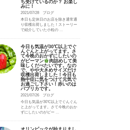
ち受けているのか？ お楽し
みに！
2021/07/28
ブログ
本日も定休日のお店を除き通常通
り収穫出荷しました！ストーリー
で紹介していた小粒の ...
今日も気温が30℃以上でぐ
んぐんと上がってます。さ
て今晩のおかずにしたいの
がピーマン
肉詰めして美
味しくだべたいです。なの
で、やや大きめサイズだけ
収穫出荷しました！今日も
熱中症に気をつけて元気で
お過ごし下さい！赤いのは
パプリカです。
2021/07/26
ブログ
今日も気温が30℃以上でぐんぐん
と上がってます。さて今晩のおか
ずにしたいのがピー ...
オリンピックが始まりまし