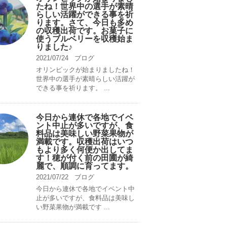
たね！世界中の選手が素晴
らしい活躍ができる事を祈
ります。さて、今日も多め
の収穫出荷です。お菓子に
使うブルベリーを収穫始ま
りました♪
2021/07/24
ブログ
オリンピックが始まりましたね！
世界中の選手が素晴らしい活躍が
できる事を祈ります。 ...
今日から連休で各地でイベ
ント中止が多いですが、食
料品は美味しい野菜果物が
満載です。収穫出荷はいつ
もより多く何便か出してま
す！穂が付く前の田圃が綺
麗で、順調に育ってます。
2021/07/22
ブログ
今日から連休で各地でイベント中
止が多いですが、食料品は美味し
い野菜果物が満載です ...