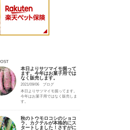
POST
本日よりサツマイモ掘って
ます。今年はお菓子用では
なく販売します。
2021/09/06
ブログ
本日よりサツマイモ掘ってます。
今年はお菓子用ではなく販売しま
す。
秋のトウモロコシのショコ
ラ、カクテルが本格的にス
タートしました！さすがに