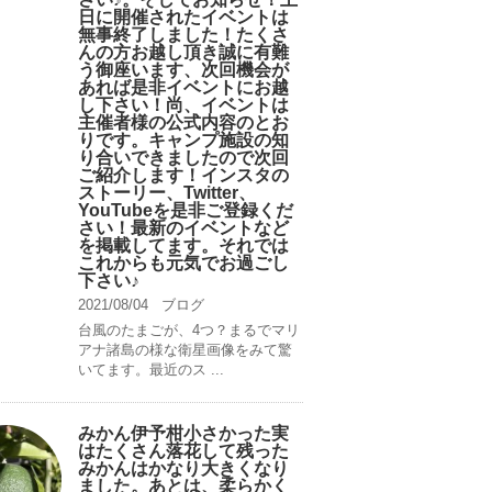
日に開催されたイベントは
無事終了しました！たくさ
んの方お越し頂き誠に有難
う御座います、次回機会が
あれば是非イベントにお越
し下さい！尚、イベントは
主催者様の公式内容のとお
りです。キャンプ️施設の知
り合いできましたので次回
ご紹介します！インスタの
ストーリー、Twitter、
YouTubeを是非ご登録くだ
さい！最新のイベントなど
を掲載してます。それでは
これからも元気でお過ごし
下さい♪
2021/08/04
ブログ
台風のたまごが、4つ？まるでマリ
アナ諸島の様な衛星画像をみて驚
いてます。最近のス ...
みかん伊予柑小さかった実
はたくさん落花して残った
みかんはかなり大きくなり
ました。あとは、柔らかく