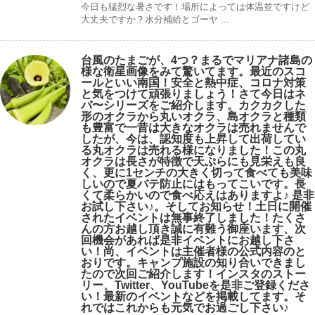
今日も猛烈な暑さです！場所によっては体温並ですけど
大丈夫ですか？水分補給とゴーヤ ...
台風のたまごが、4つ？まるでマリアナ諸島の
様な衛星画像をみて驚いてます。最近のスコ
ールといい南国！安全と熱中症、コロナ対策
と気をつけて頑張りましょう！さて今日はネ
バ〜シリーズをご紹介します。カクカクした
形のオクラから丸いオクラ、島オクラと種類
も豊富で一昔は大きなオクラは売れませんで
したが、今は、認知度も上昇して出荷してい
る丸オクラは売れる様になりました！この丸
オクラは長さが特徴で天ぷらにも見栄えも良
く、更に1センチの大きく切って食べても美味
しいので夏バテ防止にはもってこいです。長
くて柔らかいので食べ応えはありますよ♪ 是非
お試し下さい♪。そしてお知らせ！土日に開催
されたイベントは無事終了しました！たくさ
んの方お越し頂き誠に有難う御座います、次
回機会があれば是非イベントにお越し下さ
い！尚、イベントは主催者様の公式内容のと
おりです。キャンプ️施設の知り合いできまし
たので次回ご紹介します！インスタのストー
リー、Twitter、YouTubeを是非ご登録くださ
い！最新のイベントなどを掲載してます。そ
れではこれからも元気でお過ごし下さい♪