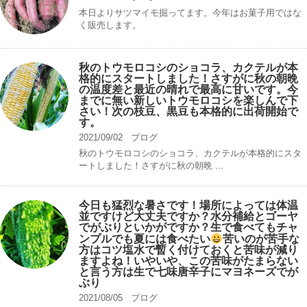
本日よりサツマイモ掘ってます。今年はお菓子用ではな
く販売します。
秋のトウモロコシのショコラ、カクテルが本
格的にスタートしました！さすがに秋の朝晩
の温度差と最近の晴れで最高に甘いです。今
までに無い新しいトウモロコシを楽しんで下
さい！次の枝豆、黒豆も本格的に出荷開始で
す。
2021/09/02
ブログ
秋のトウモロコシのショコラ、カクテルが本格的にスタ
ートしました！さすがに秋の朝晩 ...
今日も猛烈な暑さです！場所によっては体温
並ですけど大丈夫ですか？水分補給とゴーヤ
でがぶりといかがですか？生で食べてもチャ
ンプルでも夏には食べたい
苦いのが苦手な
方はコツ塩水で暫く付けておくと苦味が減り
ますよね！いやいや、この苦味がたまらない
と言う方は生で七味唐辛子にマヨネーズでが
ぶり
2021/08/05
ブログ