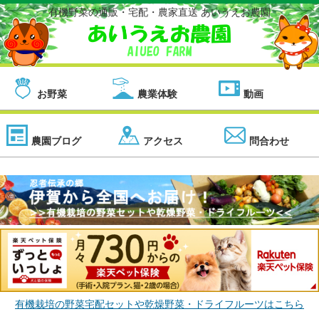
有機野菜の通販・宅配・農家直送 あいうえお農園
お野菜
農業体験
動画
農園ブログ
アクセス
問合わせ
有機栽培の野菜宅配セットや乾燥野菜・ドライフルーツはこちら