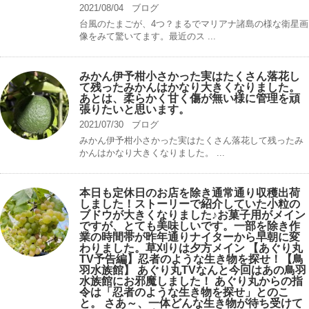
2021/08/04
ブログ
台風のたまごが、4つ？まるでマリアナ諸島の様な衛星画
像をみて驚いてます。最近のス ...
みかん伊予柑小さかった実はたくさん落花し
て残ったみかんはかなり大きくなりました。
あとは、柔らかく甘く傷が無い様に管理を頑
張りたいと思います。
2021/07/30
ブログ
みかん伊予柑小さかった実はたくさん落花して残ったみ
かんはかなり大きくなりました。 ...
本日も定休日のお店を除き通常通り収穫出荷
しました！ストーリーで紹介していた小粒の
ブドウが大きくなりました♪お菓子用がメイン
ですが、とても美味しいです。一部を除き作
業の時間帯が昨年通りナイターから早朝に変
わりました。草刈りは夕方メイン 【あぐり丸
TV予告編】忍者のような生き物を探せ！【鳥
羽水族館】 あぐり丸TVなんと今回はあの鳥羽
水族館にお邪魔しました！ あぐり丸からの指
令は「忍者のような生き物を探せ」とのこ
と。 さあ～、一体どんな生き物が待ち受けて