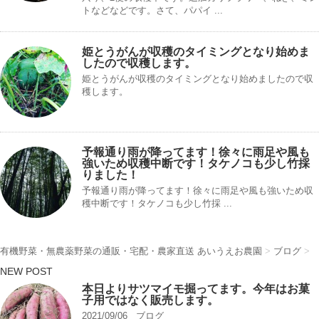
トなどなどです。さて、パパイ ...
姫とうがんが収穫のタイミングとなり始めま
したので収穫します。
姫とうがんが収穫のタイミングとなり始めましたので収
穫します。
予報通り雨が降ってます！徐々に雨足や風も
強いため収穫中断です！タケノコも少し竹採
りました！
予報通り雨が降ってます！徐々に雨足や風も強いため収
穫中断です！タケノコも少し竹採 ...
有機野菜・無農薬野菜の通販・宅配・農家直送 あいうえお農園
>
ブログ
>
NEW POST
本日よりサツマイモ掘ってます。今年はお菓
子用ではなく販売します。
2021/09/06
ブログ