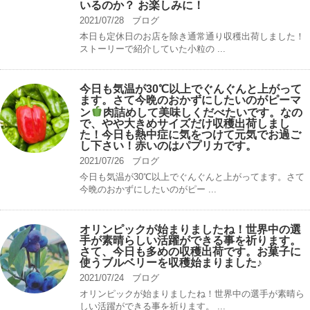
いるのか？ お楽しみに！
2021/07/28
ブログ
本日も定休日のお店を除き通常通り収穫出荷しました！
ストーリーで紹介していた小粒の ...
今日も気温が30℃以上でぐんぐんと上がって
ます。さて今晩のおかずにしたいのがピーマ
ン
肉詰めして美味しくだべたいです。なの
で、やや大きめサイズだけ収穫出荷しまし
た！今日も熱中症に気をつけて元気でお過ご
し下さい！赤いのはパプリカです。
2021/07/26
ブログ
今日も気温が30℃以上でぐんぐんと上がってます。さて
今晩のおかずにしたいのがピー ...
オリンピックが始まりましたね！世界中の選
手が素晴らしい活躍ができる事を祈ります。
さて、今日も多めの収穫出荷です。お菓子に
使うブルベリーを収穫始まりました♪
2021/07/24
ブログ
オリンピックが始まりましたね！世界中の選手が素晴ら
しい活躍ができる事を祈ります。 ...