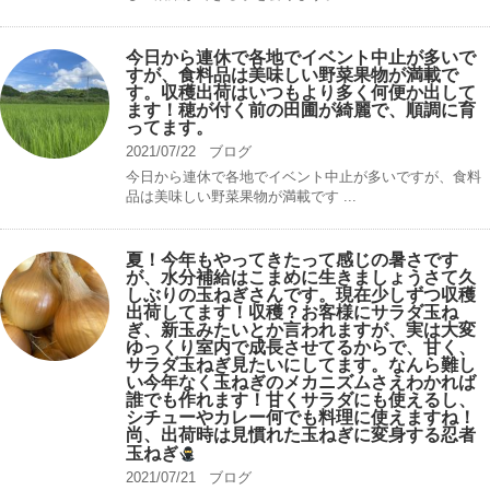
今日から連休で各地でイベント中止が多いで
すが、食料品は美味しい野菜果物が満載で
す。収穫出荷はいつもより多く何便か出して
ます！穂が付く前の田圃が綺麗で、順調に育
ってます。
2021/07/22
ブログ
今日から連休で各地でイベント中止が多いですが、食料
品は美味しい野菜果物が満載です ...
夏！今年もやってきたって感じの暑さです
が、水分補給はこまめに生きましょうさて久
しぶりの玉ねぎさんです。現在少しずつ収穫
出荷してます！収穫？お客様にサラダ玉ね
ぎ、新玉みたいとか言われますが、実は大変
ゆっくり室内で成長させてるからで、甘く、
サラダ玉ねぎ見たいにしてます。なんら難し
い今年なく玉ねぎのメカニズムさえわかれば
誰でも作れます！甘くサラダにも使えるし、
シチューやカレー何でも料理に使えますね！
尚、出荷時は見慣れた玉ねぎに変身する忍者
玉ねぎ
2021/07/21
ブログ