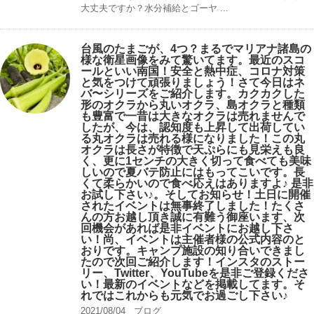
大丈夫ですか？水分補給とゴーヤ ...
台風のたまごが、4つ？まるでマリアナ諸島の
様な衛星画像をみて驚いてます。最近のスコ
ールといい南国！安全と熱中症、コロナ対策
と気をつけて頑張りましょう！さて今日はネ
バ〜シリーズをご紹介します。カクカクした
形のオクラから丸いオクラ、島オクラと種類
も豊富で一昔は大きなオクラは売れませんで
したが、今は、認知度も上昇して出荷してい
る丸オクラは売れる様になりました！この丸
オクラは長さが特徴で天ぷらにも見栄えも良
く、更に1センチの大きく切って食べても美味
しいので夏バテ防止にはもってこいです。長
くて柔らかいので食べ応えはありますよ♪ 是非
お試し下さい♪。そしてお知らせ！土日に開催
されたイベントは無事終了しました！たくさ
んの方お越し頂き誠に有難う御座います、次
回機会があれば是非イベントにお越し下さ
い！尚、イベントは主催者様の公式内容のと
おりです。キャンプ️施設の知り合いできまし
たので次回ご紹介します！インスタのストー
リー、Twitter、YouTubeを是非ご登録くださ
い！最新のイベントなどを掲載してます。そ
れではこれからも元気でお過ごし下さい♪
2021/08/04
ブログ