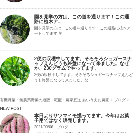
園を見学の方は、この道を通ります！この通
路に植木ア...
園を見学の方は、この道を通ります！この通路に植木ア
ートしてます 笑
2便の収穫中してます。そろそろシュガースナ
ップえんどうも終盤になって来ました。なぜ
か、230グラムでやってます。
2便の収穫中してます。そろそろシュガースナップえんど
うも終盤になって来ました。な ...
有機野菜・無農薬野菜の通販・宅配・農家直送 あいうえお農園
>
ブログ
>
NEW POST
本日よりサツマイモ掘ってます。今年はお菓
子用ではなく販売します。
2021/09/06
ブログ