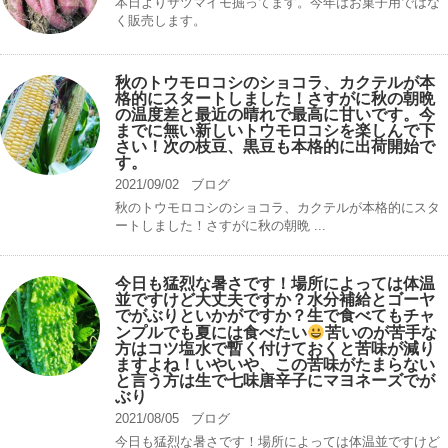
本日よりサツマイモ掘ってます。今年はお菓子用ではな
く販売します。
秋のトウモロコシのショコラ、カクテルが本
格的にスタートしました！さすがに秋の朝晩
の温度差と最近の晴れで最高に甘いです。今
までに無い新しいトウモロコシを楽しんで下
さい！次の枝豆、黒豆も本格的に出荷開始で
す。
2021/09/02
ブログ
秋のトウモロコシのショコラ、カクテルが本格的にスタ
ートしました！さすがに秋の朝晩 ...
今日も猛烈な暑さです！場所によっては体温
並ですけど大丈夫ですか？水分補給とゴーヤ
でがぶりといかがですか？生で食べてもチャ
ンプルでも夏には食べたい
苦いのが苦手な
方はコツ塩水で暫く付けておくと苦味が減り
ますよね！いやいや、この苦味がたまらない
と言う方は生で七味唐辛子にマヨネーズでが
ぶり
2021/08/05
ブログ
今日も猛烈な暑さです！場所によっては体温並ですけど