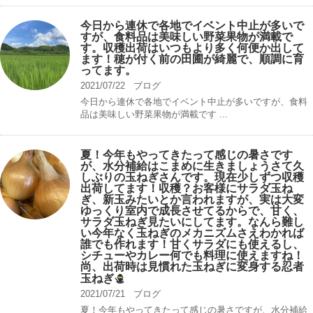
今日から連休で各地でイベント中止が多いで
すが、食料品は美味しい野菜果物が満載で
す。収穫出荷はいつもより多く何便か出して
ます！穂が付く前の田圃が綺麗で、順調に育
ってます。
2021/07/22
ブログ
今日から連休で各地でイベント中止が多いですが、食料
品は美味しい野菜果物が満載です ...
夏！今年もやってきたって感じの暑さです
が、水分補給はこまめに生きましょうさて久
しぶりの玉ねぎさんです。現在少しずつ収穫
出荷してます！収穫？お客様にサラダ玉ね
ぎ、新玉みたいとか言われますが、実は大変
ゆっくり室内で成長させてるからで、甘く、
サラダ玉ねぎ見たいにしてます。なんら難し
い今年なく玉ねぎのメカニズムさえわかれば
誰でも作れます！甘くサラダにも使えるし、
シチューやカレー何でも料理に使えますね！
尚、出荷時は見慣れた玉ねぎに変身する忍者
玉ねぎ
2021/07/21
ブログ
夏！今年もやってきたって感じの暑さですが、水分補給