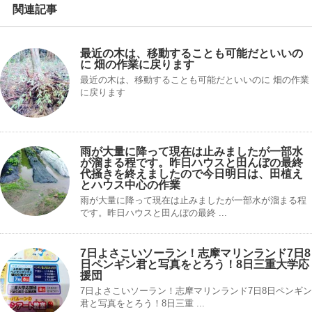
関連記事
最近の木は、移動することも可能だといいの
に 畑の作業に戻ります
最近の木は、移動することも可能だといいのに 畑の作業
に戻ります
雨が大量に降って現在は止みましたが一部水
が溜まる程です。昨日ハウスと田んぼの最終
代掻きを終えましたので今日明日は、田植え
とハウス中心の作業
雨が大量に降って現在は止みましたが一部水が溜まる程
です。昨日ハウスと田んぼの最終 ...
7日よさこいソーラン！志摩マリンランド7日8
日ペンギン君と写真をとろう！8日三重大学応
援団
7日よさこいソーラン！志摩マリンランド7日8日ペンギン
君と写真をとろう！8日三重 ...