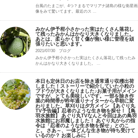
台風のたまごが、4つ？まるでマリアナ諸島の様な衛星画
像をみて驚いてます。最近のス ...
みかん伊予柑小さかった実はたくさん落花し
て残ったみかんはかなり大きくなりました。
あとは、柔らかく甘く傷が無い様に管理を頑
張りたいと思います。
2021/07/30
ブログ
みかん伊予柑小さかった実はたくさん落花して残ったみ
かんはかなり大きくなりました。 ...
本日も定休日のお店を除き通常通り収穫出荷
しました！ストーリーで紹介していた小粒の
ブドウが大きくなりました♪お菓子用がメイン
ですが、とても美味しいです。一部を除き作
業の時間帯が昨年通りナイターから早朝に変
わりました。草刈りは夕方メイン 【あぐり丸
TV予告編】忍者のような生き物を探せ！【鳥
羽水族館】 あぐり丸TVなんと今回はあの鳥羽
水族館にお邪魔しました！ あぐり丸からの指
令は「忍者のような生き物を探せ」とのこ
と。 さあ～、一体どんな生き物が待ち受けて
いるのか？ お楽しみに！