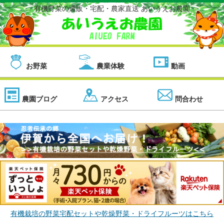
有機野菜の通販・宅配・農家直送 あいうえお農園
お野菜
農業体験
動画
農園ブログ
アクセス
問合わせ
有機栽培の野菜宅配セットや乾燥野菜・ドライフルーツはこちら