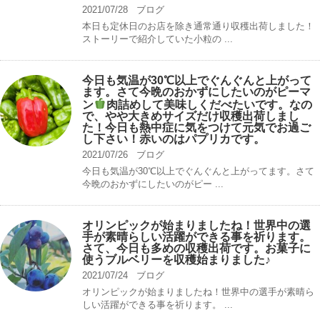
2021/07/28
ブログ
本日も定休日のお店を除き通常通り収穫出荷しました！
ストーリーで紹介していた小粒の ...
今日も気温が30℃以上でぐんぐんと上がって
ます。さて今晩のおかずにしたいのがピーマ
ン
肉詰めして美味しくだべたいです。なの
で、やや大きめサイズだけ収穫出荷しまし
た！今日も熱中症に気をつけて元気でお過ご
し下さい！赤いのはパプリカです。
2021/07/26
ブログ
今日も気温が30℃以上でぐんぐんと上がってます。さて
今晩のおかずにしたいのがピー ...
オリンピックが始まりましたね！世界中の選
手が素晴らしい活躍ができる事を祈ります。
さて、今日も多めの収穫出荷です。お菓子に
使うブルベリーを収穫始まりました♪
2021/07/24
ブログ
オリンピックが始まりましたね！世界中の選手が素晴ら
しい活躍ができる事を祈ります。 ...