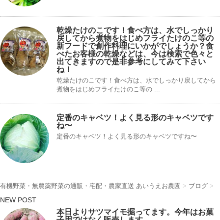
乾燥たけのこです！食べ方は、水でしっかり
戻してから煮物をはじめフライたけのこ等の
新フードで創作料理にいかがでしょうか？食
べたお客様の乾燥などは、今は検索で色々と
出てきますので是非参考にしてみて下さい
ね！
乾燥たけのこです！食べ方は、水でしっかり戻してから
煮物をはじめフライたけのこ等の ...
定番のキャベツ！よく見る形のキャベツです
ね〜
定番のキャベツ！よく見る形のキャベツですね〜
有機野菜・無農薬野菜の通販・宅配・農家直送 あいうえお農園
>
ブログ
>
NEW POST
本日よりサツマイモ掘ってます。今年はお菓
子用ではなく販売します。