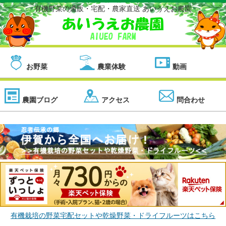
有機野菜の通販・宅配・農家直送 あいうえお農園
お野菜
農業体験
動画
農園ブログ
アクセス
問合わせ
有機栽培の野菜宅配セットや乾燥野菜・ドライフルーツはこちら