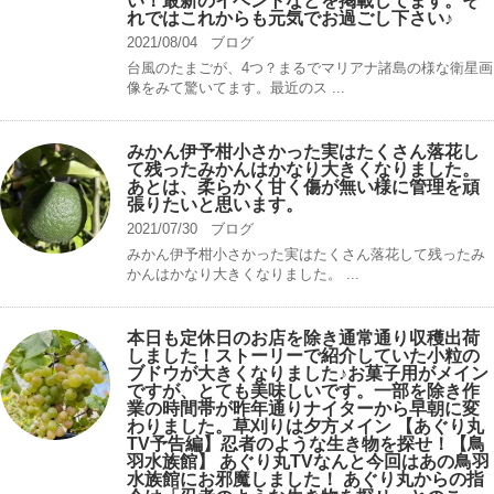
い！最新のイベントなどを掲載してます。そ
れではこれからも元気でお過ごし下さい♪
2021/08/04
ブログ
台風のたまごが、4つ？まるでマリアナ諸島の様な衛星画
像をみて驚いてます。最近のス ...
みかん伊予柑小さかった実はたくさん落花し
て残ったみかんはかなり大きくなりました。
あとは、柔らかく甘く傷が無い様に管理を頑
張りたいと思います。
2021/07/30
ブログ
みかん伊予柑小さかった実はたくさん落花して残ったみ
かんはかなり大きくなりました。 ...
本日も定休日のお店を除き通常通り収穫出荷
しました！ストーリーで紹介していた小粒の
ブドウが大きくなりました♪お菓子用がメイン
ですが、とても美味しいです。一部を除き作
業の時間帯が昨年通りナイターから早朝に変
わりました。草刈りは夕方メイン 【あぐり丸
TV予告編】忍者のような生き物を探せ！【鳥
羽水族館】 あぐり丸TVなんと今回はあの鳥羽
水族館にお邪魔しました！ あぐり丸からの指