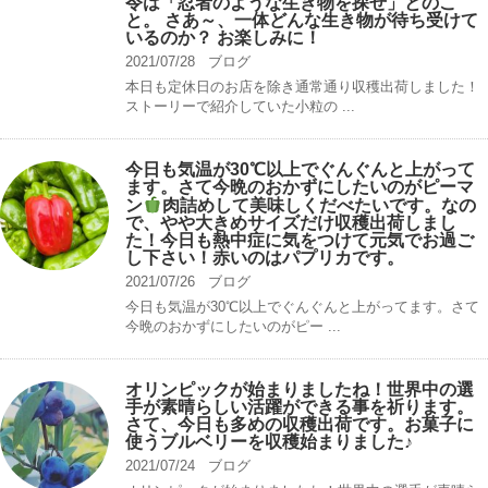
令は「忍者のような生き物を探せ」とのこ
と。 さあ～、一体どんな生き物が待ち受けて
いるのか？ お楽しみに！
2021/07/28
ブログ
本日も定休日のお店を除き通常通り収穫出荷しました！
ストーリーで紹介していた小粒の ...
今日も気温が30℃以上でぐんぐんと上がって
ます。さて今晩のおかずにしたいのがピーマ
ン
肉詰めして美味しくだべたいです。なの
で、やや大きめサイズだけ収穫出荷しまし
た！今日も熱中症に気をつけて元気でお過ご
し下さい！赤いのはパプリカです。
2021/07/26
ブログ
今日も気温が30℃以上でぐんぐんと上がってます。さて
今晩のおかずにしたいのがピー ...
オリンピックが始まりましたね！世界中の選
手が素晴らしい活躍ができる事を祈ります。
さて、今日も多めの収穫出荷です。お菓子に
使うブルベリーを収穫始まりました♪
2021/07/24
ブログ