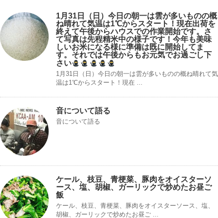
1月31日（日）今日の朝一は雲が多いものの概
ね晴れて気温は1℃からスタート！現在出荷を
終えて午後からハウスでの作業開始です。さ
て写真は先程精米中の様子です！今年も美味
しいお米になる様に準備は既に開始してま
す。それでは午後からもお元気でお過ごし下
さい
1月31日（日）今日の朝一は雲が多いものの概ね晴れて気
温は1℃からスタート！現在 ...
音について語る
音について語る
ケール、枝豆、青梗菜、豚肉をオイスターソ
ース、塩、胡椒、ガーリックで炒めたお昼ご
飯
ケール、枝豆、青梗菜、豚肉をオイスターソース、塩、
胡椒、ガーリックで炒めたお昼ご ...