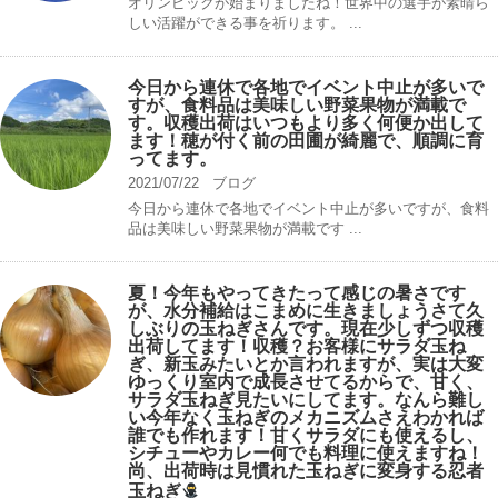
オリンピックが始まりましたね！世界中の選手が素晴ら
しい活躍ができる事を祈ります。 ...
今日から連休で各地でイベント中止が多いで
すが、食料品は美味しい野菜果物が満載で
す。収穫出荷はいつもより多く何便か出して
ます！穂が付く前の田圃が綺麗で、順調に育
ってます。
2021/07/22
ブログ
今日から連休で各地でイベント中止が多いですが、食料
品は美味しい野菜果物が満載です ...
夏！今年もやってきたって感じの暑さです
が、水分補給はこまめに生きましょうさて久
しぶりの玉ねぎさんです。現在少しずつ収穫
出荷してます！収穫？お客様にサラダ玉ね
ぎ、新玉みたいとか言われますが、実は大変
ゆっくり室内で成長させてるからで、甘く、
サラダ玉ねぎ見たいにしてます。なんら難し
い今年なく玉ねぎのメカニズムさえわかれば
誰でも作れます！甘くサラダにも使えるし、
シチューやカレー何でも料理に使えますね！
尚、出荷時は見慣れた玉ねぎに変身する忍者
玉ねぎ