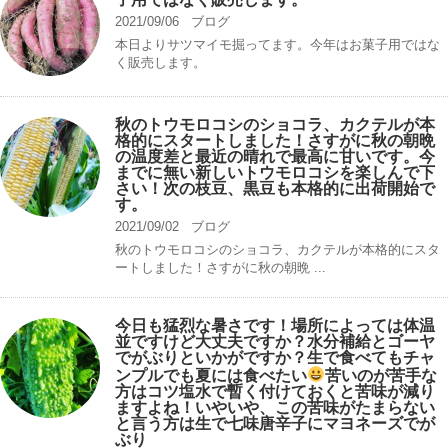
2021/09/06
ブログ
本日よりサツマイモ掘ってます。今年はお菓子用ではな
く販売します。
秋のトウモロコシのショコラ、カクテルが本
格的にスタートしました！さすがに秋の朝晩
の温度差と最近の晴れで最高に甘いです。今
までに無い新しいトウモロコシを楽しんで下
さい！次の枝豆、黒豆も本格的に出荷開始で
す。
2021/09/02
ブログ
秋のトウモロコシのショコラ、カクテルが本格的にスタ
ートしました！さすがに秋の朝晩 ...
今日も猛烈な暑さです！場所によっては体温
並ですけど大丈夫ですか？水分補給とゴーヤ
でがぶりといかがですか？生で食べてもチャ
ンプルでも夏には食べたい
苦いのが苦手な
方はコツ塩水で暫く付けておくと苦味が減り
ますよね！いやいや、この苦味がたまらない
と言う方は生で七味唐辛子にマヨネーズでが
ぶり