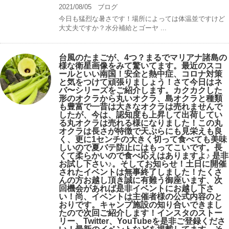
2021/08/05
ブログ
今日も猛烈な暑さです！場所によっては体温並ですけど
大丈夫ですか？水分補給とゴーヤ ...
台風のたまごが、4つ？まるでマリアナ諸島の
様な衛星画像をみて驚いてます。最近のスコ
ールといい南国！安全と熱中症、コロナ対策
と気をつけて頑張りましょう！さて今日はネ
バ〜シリーズをご紹介します。カクカクした
形のオクラから丸いオクラ、島オクラと種類
も豊富で一昔は大きなオクラは売れませんで
したが、今は、認知度も上昇して出荷してい
る丸オクラは売れる様になりました！この丸
オクラは長さが特徴で天ぷらにも見栄えも良
く、更に1センチの大きく切って食べても美味
しいので夏バテ防止にはもってこいです。長
くて柔らかいので食べ応えはありますよ♪ 是非
お試し下さい♪。そしてお知らせ！土日に開催
されたイベントは無事終了しました！たくさ
んの方お越し頂き誠に有難う御座います、次
回機会があれば是非イベントにお越し下さ
い！尚、イベントは主催者様の公式内容のと
おりです。キャンプ️施設の知り合いできまし
たので次回ご紹介します！インスタのストー
リー、Twitter、YouTubeを是非ご登録くださ