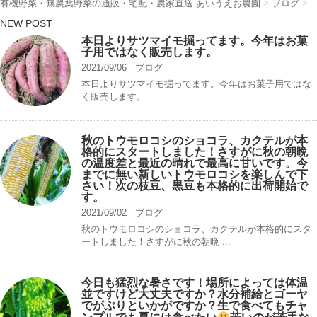
有機野菜・無農薬野菜の通販・宅配・農家直送 あいうえお農園
>
ブログ
>
NEW POST
本日よりサツマイモ掘ってます。今年はお菓
子用ではなく販売します。
2021/09/06
ブログ
本日よりサツマイモ掘ってます。今年はお菓子用ではな
く販売します。
秋のトウモロコシのショコラ、カクテルが本
格的にスタートしました！さすがに秋の朝晩
の温度差と最近の晴れで最高に甘いです。今
までに無い新しいトウモロコシを楽しんで下
さい！次の枝豆、黒豆も本格的に出荷開始で
す。
2021/09/02
ブログ
秋のトウモロコシのショコラ、カクテルが本格的にスタ
ートしました！さすがに秋の朝晩 ...
今日も猛烈な暑さです！場所によっては体温
並ですけど大丈夫ですか？水分補給とゴーヤ
でがぶりといかがですか？生で食べてもチャ