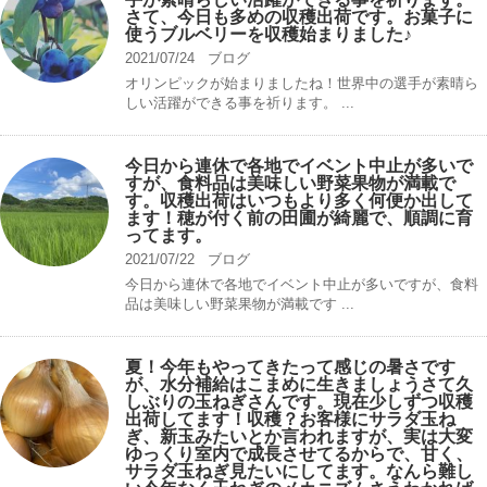
さて、今日も多めの収穫出荷です。お菓子に
使うブルベリーを収穫始まりました♪
2021/07/24
ブログ
オリンピックが始まりましたね！世界中の選手が素晴ら
しい活躍ができる事を祈ります。 ...
今日から連休で各地でイベント中止が多いで
すが、食料品は美味しい野菜果物が満載で
す。収穫出荷はいつもより多く何便か出して
ます！穂が付く前の田圃が綺麗で、順調に育
ってます。
2021/07/22
ブログ
今日から連休で各地でイベント中止が多いですが、食料
品は美味しい野菜果物が満載です ...
夏！今年もやってきたって感じの暑さです
が、水分補給はこまめに生きましょうさて久
しぶりの玉ねぎさんです。現在少しずつ収穫
出荷してます！収穫？お客様にサラダ玉ね
ぎ、新玉みたいとか言われますが、実は大変
ゆっくり室内で成長させてるからで、甘く、
サラダ玉ねぎ見たいにしてます。なんら難し