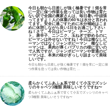
今日も朝から日差しが強く極暑です！畑を常
に一定に保つ作業を怠っては良い作物は育た
ない訳で全国の農家さんは、毎日暑い中頑張
ってますよ！人の体重の60％は水分と言われ
てます。安全に過ごすために水分補給はこま
めに休憩しながら良い1日をお過ごし下さい
ね！さて、今日はピーマン チーズ、トマ
ト、唐辛子、ニンニク、玉ねぎで炒めるのに
ピーマンは外せないですね！今日は種なしピ
ーマンではなくジャンボピーマン 種なしピ
ーマンは、果肉が厚くパプリカの様に甘いの
で人気ですが、ジャンボピーマンや普通のピ
ーマンは、本来の味がぎっしり詰まって美味
しいです。
今日も朝から日差しが強く極暑です！畑を常に一定に保
つ作業を怠っては良い作物は育た ...
柔らかくてふあふぁ系で甘くて小玉でズッシ
リのキャベツ3種類 美味しいそうですね〜
柔らかくてふあふぁ系で甘くて小玉でズッシリのキャベ
ツ3種類 美味しいそうですね〜