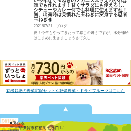
い今年なく玉ねぎのメカニズムさえわかれば
誰でも作れます！甘くサラダにも使えるし、
シチューやカレー何でも料理に使えますね！
尚、出荷時は見慣れた玉ねぎに変身する忍者
玉ねぎ
2021/07/21
ブログ
夏！今年もやってきたって感じの暑さですが、水分補給
はこまめに生きましょうさて久し ...
有機栽培の野菜宅配セットや乾燥野菜・ドライフルーツはこちら
■所在地
三重県伊賀市柘植町七水口1-1