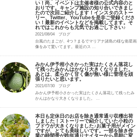
い！尚、イベントは主催者様の公式内容のと
おりです。キャンプ️施設の知り合いできまし
たので次回ご紹介します！インスタのストー
リー、Twitter、YouTubeを是非ご登録くださ
い！最新のイベントなどを掲載してます。そ
れではこれからも元気でお過ごし下さい♪
2021/08/04
ブログ
台風のたまごが、4つ？まるでマリアナ諸島の様な衛星画
像をみて驚いてます。最近のス ...
みかん伊予柑小さかった実はたくさん落花し
て残ったみかんはかなり大きくなりました。
あとは、柔らかく甘く傷が無い様に管理を頑
張りたいと思います。
2021/07/30
ブログ
みかん伊予柑小さかった実はたくさん落花して残ったみ
かんはかなり大きくなりました。 ...
本日も定休日のお店を除き通常通り収穫出荷
しました！ストーリーで紹介していた小粒の
ブドウが大きくなりました♪お菓子用がメイン
ですが、とても美味しいです。一部を除き作
業の時間帯が昨年通りナイターから早朝に変