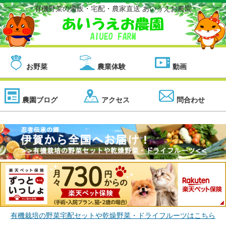
有機野菜の通販・宅配・農家直送 あいうえお農園
お野菜
農業体験
動画
農園ブログ
アクセス
問合わせ
有機栽培の野菜宅配セットや乾燥野菜・ドライフルーツはこちら