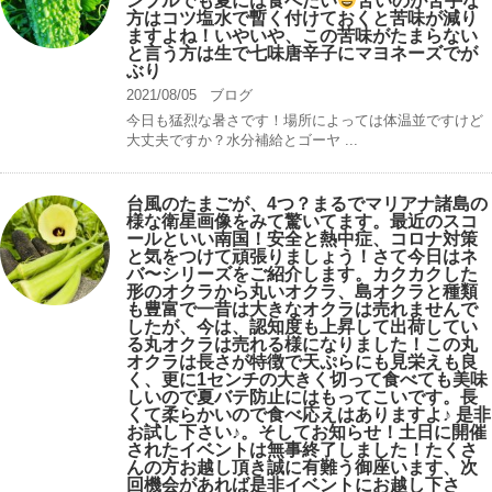
ンプルでも夏には食べたい
苦いのが苦手な
方はコツ塩水で暫く付けておくと苦味が減り
ますよね！いやいや、この苦味がたまらない
と言う方は生で七味唐辛子にマヨネーズでが
ぶり
2021/08/05
ブログ
今日も猛烈な暑さです！場所によっては体温並ですけど
大丈夫ですか？水分補給とゴーヤ ...
台風のたまごが、4つ？まるでマリアナ諸島の
様な衛星画像をみて驚いてます。最近のスコ
ールといい南国！安全と熱中症、コロナ対策
と気をつけて頑張りましょう！さて今日はネ
バ〜シリーズをご紹介します。カクカクした
形のオクラから丸いオクラ、島オクラと種類
も豊富で一昔は大きなオクラは売れませんで
したが、今は、認知度も上昇して出荷してい
る丸オクラは売れる様になりました！この丸
オクラは長さが特徴で天ぷらにも見栄えも良
く、更に1センチの大きく切って食べても美味
しいので夏バテ防止にはもってこいです。長
くて柔らかいので食べ応えはありますよ♪ 是非
お試し下さい♪。そしてお知らせ！土日に開催
されたイベントは無事終了しました！たくさ
んの方お越し頂き誠に有難う御座います、次
回機会があれば是非イベントにお越し下さ