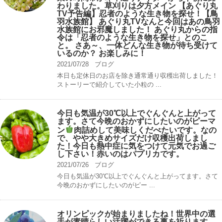
わりました。草刈りは夕方メイン 【あぐり丸
TV予告編】忍者のような生き物を探せ！【鳥
羽水族館】 あぐり丸TVなんと今回はあの鳥羽
水族館にお邪魔しました！ あぐり丸からの指
令は「忍者のような生き物を探せ」とのこ
と。 さあ～、一体どんな生き物が待ち受けて
いるのか？ お楽しみに！
2021/07/28
ブログ
本日も定休日のお店を除き通常通り収穫出荷しました！
ストーリーで紹介していた小粒の ...
今日も気温が30℃以上でぐんぐんと上がって
ます。さて今晩のおかずにしたいのがピーマ
ン
肉詰めして美味しくだべたいです。なの
で、やや大きめサイズだけ収穫出荷しまし
た！今日も熱中症に気をつけて元気でお過ご
し下さい！赤いのはパプリカです。
2021/07/26
ブログ
今日も気温が30℃以上でぐんぐんと上がってます。さて
今晩のおかずにしたいのがピー ...
オリンピックが始まりましたね！世界中の選
手が素晴らしい活躍ができる事を祈ります。