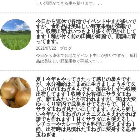
しい活躍ができる事を祈ります。 ...
今日から連休で各地でイベント中止が多いで
すが、食料品は美味しい野菜果物が満載で
す。収穫出荷はいつもより多く何便か出して
ます！穂が付く前の田圃が綺麗で、順調に育
ってます。
2021/07/22
ブログ
今日から連休で各地でイベント中止が多いですが、食料
品は美味しい野菜果物が満載です ...
夏！今年もやってきたって感じの暑さです
が、水分補給はこまめに生きましょうさて久
しぶりの玉ねぎさんです。現在少しずつ収穫
出荷してます！収穫？お客様にサラダ玉ね
ぎ、新玉みたいとか言われますが、実は大変
ゆっくり室内で成長させてるからで、甘く、
サラダ玉ねぎ見たいにしてます。なんら難し
い今年なく玉ねぎのメカニズムさえわかれば
誰でも作れます！甘くサラダにも使えるし、
シチューやカレー何でも料理に使えますね！
尚、出荷時は見慣れた玉ねぎに変身する忍者
玉ねぎ