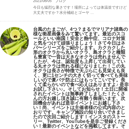
2021/08/05
ブログ
今日も猛烈な暑さです！場所によっては体温並ですけど
大丈夫ですか？水分補給とゴーヤ ...
台風のたまごが、4つ？まるでマリアナ諸島の
様な衛星画像をみて驚いてます。最近のスコ
ールといい南国！安全と熱中症、コロナ対策
と気をつけて頑張りましょう！さて今日はネ
バ〜シリーズをご紹介します。カクカクした
形のオクラから丸いオクラ、島オクラと種類
も豊富で一昔は大きなオクラは売れませんで
したが、今は、認知度も上昇して出荷してい
る丸オクラは売れる様になりました！この丸
オクラは長さが特徴で天ぷらにも見栄えも良
く、更に1センチの大きく切って食べても美味
しいので夏バテ防止にはもってこいです。長
くて柔らかいので食べ応えはありますよ♪ 是非
お試し下さい♪。そしてお知らせ！土日に開催
されたイベントは無事終了しました！たくさ
んの方お越し頂き誠に有難う御座います、次
回機会があれば是非イベントにお越し下さ
い！尚、イベントは主催者様の公式内容のと
おりです。キャンプ️施設の知り合いできまし
たので次回ご紹介します！インスタのストー
リー、Twitter、YouTubeを是非ご登録くださ
い！最新のイベントなどを掲載してます。そ