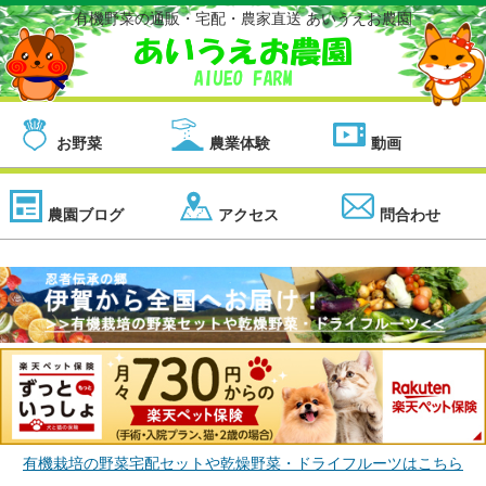
有機野菜の通販・宅配・農家直送 あいうえお農園
お野菜
農業体験
動画
農園ブログ
アクセス
問合わせ
有機栽培の野菜宅配セットや乾燥野菜・ドライフルーツはこちら