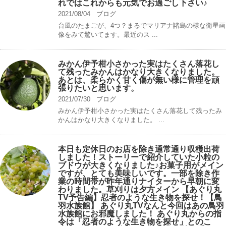
れではこれからも元気でお過ごし下さい♪
2021/08/04
ブログ
台風のたまごが、4つ？まるでマリアナ諸島の様な衛星画
像をみて驚いてます。最近のス ...
みかん伊予柑小さかった実はたくさん落花し
て残ったみかんはかなり大きくなりました。
あとは、柔らかく甘く傷が無い様に管理を頑
張りたいと思います。
2021/07/30
ブログ
みかん伊予柑小さかった実はたくさん落花して残ったみ
かんはかなり大きくなりました。 ...
本日も定休日のお店を除き通常通り収穫出荷
しました！ストーリーで紹介していた小粒の
ブドウが大きくなりました♪お菓子用がメイン
ですが、とても美味しいです。一部を除き作
業の時間帯が昨年通りナイターから早朝に変
わりました。草刈りは夕方メイン 【あぐり丸
TV予告編】忍者のような生き物を探せ！【鳥
羽水族館】 あぐり丸TVなんと今回はあの鳥羽
水族館にお邪魔しました！ あぐり丸からの指
令は「忍者のような生き物を探せ」とのこ