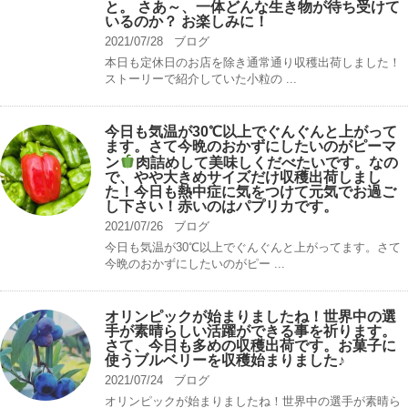
と。 さあ～、一体どんな生き物が待ち受けて
いるのか？ お楽しみに！
2021/07/28
ブログ
本日も定休日のお店を除き通常通り収穫出荷しました！
ストーリーで紹介していた小粒の ...
今日も気温が30℃以上でぐんぐんと上がって
ます。さて今晩のおかずにしたいのがピーマ
ン
肉詰めして美味しくだべたいです。なの
で、やや大きめサイズだけ収穫出荷しまし
た！今日も熱中症に気をつけて元気でお過ご
し下さい！赤いのはパプリカです。
2021/07/26
ブログ
今日も気温が30℃以上でぐんぐんと上がってます。さて
今晩のおかずにしたいのがピー ...
オリンピックが始まりましたね！世界中の選
手が素晴らしい活躍ができる事を祈ります。
さて、今日も多めの収穫出荷です。お菓子に
使うブルベリーを収穫始まりました♪
2021/07/24
ブログ
オリンピックが始まりましたね！世界中の選手が素晴ら