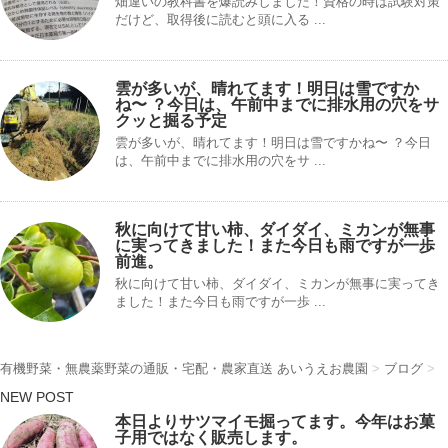
畑違いの教科書を爆読みしました！資格の時は試験対策
だけど、取得後に読むと頭に入る ...
雲が多いが、晴れてます！明日は雪ですか
ね〜 ？今日は、午前中までに排水用の穴をサ
クッと掘る予定
雲が多いが、晴れてます！明日は雪ですかね〜 ？今日
は、午前中までに排水用の穴をサ ...
秋に向けて甘い柿、ダイダイ、ミカンが無事
に実ってきました！また今日も雨ですが一歩
前進。
秋に向けて甘い柿、ダイダイ、ミカンが無事に実ってき
ました！また今日も雨ですが一歩 ...
有機野菜・無農薬野菜の通販・宅配・農家直送 あいうえお農園
>
ブログ
>
NEW POST
本日よりサツマイモ掘ってます。今年はお菓
子用ではなく販売します。