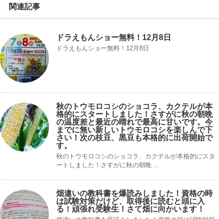
関連記事
ドラえもんショー無料！12月8日
ドラえもんショー無料！12月8日
秋のトウモロコシのショコラ、カクテルが本
格的にスタートしました！さすがに秋の朝晩
の温度差と最近の晴れで最高に甘いです。今
までに無い新しいトウモロコシを楽しんで下
さい！次の枝豆、黒豆も本格的に出荷開始で
す。
秋のトウモロコシのショコラ、カクテルが本格的にスタ
ートしました！さすがに秋の朝晩 ...
畑違いの教科書を爆読みしました！資格の時
は試験対策だけど、取得後に読むと頭に入
る！頑張れ受験生！さて畑に向かいます！