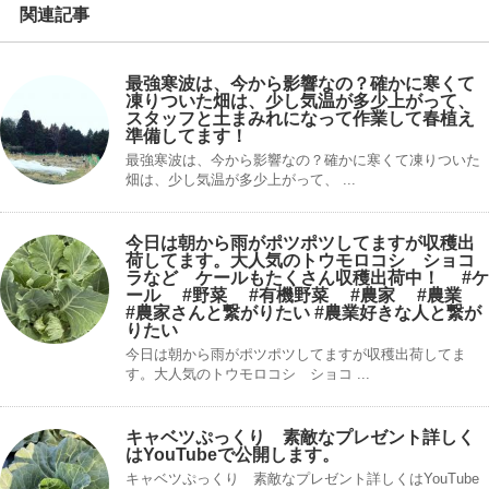
関連記事
最強寒波は、今から影響なの？確かに寒くて
凍りついた畑は、少し気温が多少上がって、
スタッフと土まみれになって作業して春植え
準備してます！
最強寒波は、今から影響なの？確かに寒くて凍りついた
畑は、少し気温が多少上がって、 ...
今日は朝から雨がポツポツしてますが収穫出
荷してます。大人気のトウモロコシ ショコ
ラなど ケールもたくさん収穫出荷中！ #ケ
ール #野菜 #有機野菜 #農家 #農業
#農家さんと繋がりたい #農業好きな人と繋が
りたい
今日は朝から雨がポツポツしてますが収穫出荷してま
す。大人気のトウモロコシ ショコ ...
キャベツぷっくり 素敵なプレゼント詳しく
はYouTubeで公開します。
キャベツぷっくり 素敵なプレゼント詳しくはYouTube