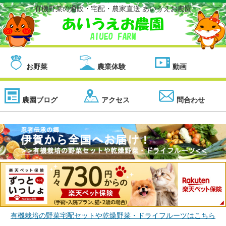
有機野菜の通販・宅配・農家直送 あいうえお農園
お野菜
農業体験
動画
農園ブログ
アクセス
問合わせ
有機栽培の野菜宅配セットや乾燥野菜・ドライフルーツはこちら