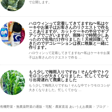
で公開します。
ハロウィンって定着してきてますね〜私はケ
ーキやお菓子はお客さんのリクエストで作る
ことありますが、カットケーキの半分でギブ
アップでございますが、雨降りで時間少しあ
ったので生地だけ作りました！天候回復して
きたのでデコレーションは夜に晩飯と一緒に
作ります。
ハロウィンって定着してきてますね〜私はケーキやお菓
子はお客さんのリクエストで作る ...
もう少しで梅雨入りですね！そんな中でトウ
モロコシが大きくなりました。忙しくてかな
り出荷遅れて廃棄しました
もう少しで梅雨入りですね！そんな中でトウモロコシが
大きくなりました。忙しくてかな ...
有機野菜・無農薬野菜の通販・宅配・農家直送 あいうえお農園
>
ブログ
>