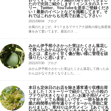
たので次回ご紹介します！インスタのストー
リー、Twitter、YouTubeを是非ご登録くださ
い！最新のイベントなどを掲載してます。そ
れではこれからも元気でお過ごし下さい♪
2021/08/04
ブログ
台風のたまごが、4つ？まるでマリアナ諸島の様な衛星画
像をみて驚いてます。最近のス ...
みかん伊予柑小さかった実はたくさん落花し
て残ったみかんはかなり大きくなりました。
あとは、柔らかく甘く傷が無い様に管理を頑
張りたいと思います。
2021/07/30
ブログ
みかん伊予柑小さかった実はたくさん落花して残ったみ
かんはかなり大きくなりました。 ...
本日も定休日のお店を除き通常通り収穫出荷
しました！ストーリーで紹介していた小粒の
ブドウが大きくなりました♪お菓子用がメイン
ですが、とても美味しいです。一部を除き作
業の時間帯が昨年通りナイターから早朝に変
わりました。草刈りは夕方メイン 【あぐり丸