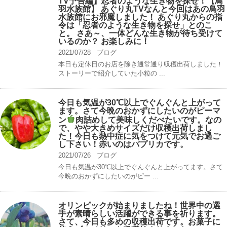
TV予告編】忍者のような生き物を探せ！【鳥
羽水族館】 あぐり丸TVなんと今回はあの鳥羽
水族館にお邪魔しました！ あぐり丸からの指
令は「忍者のような生き物を探せ」とのこ
と。 さあ～、一体どんな生き物が待ち受けて
いるのか？ お楽しみに！
2021/07/28
ブログ
本日も定休日のお店を除き通常通り収穫出荷しました！
ストーリーで紹介していた小粒の ...
今日も気温が30℃以上でぐんぐんと上がって
ます。さて今晩のおかずにしたいのがピーマ
ン
肉詰めして美味しくだべたいです。なの
で、やや大きめサイズだけ収穫出荷しまし
た！今日も熱中症に気をつけて元気でお過ご
し下さい！赤いのはパプリカです。
2021/07/26
ブログ
今日も気温が30℃以上でぐんぐんと上がってます。さて
今晩のおかずにしたいのがピー ...
オリンピックが始まりましたね！世界中の選
手が素晴らしい活躍ができる事を祈ります。
さて、今日も多めの収穫出荷です。お菓子に