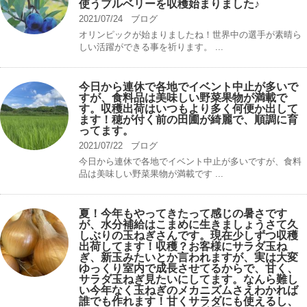
使うブルベリーを収穫始まりました♪
2021/07/24
ブログ
オリンピックが始まりましたね！世界中の選手が素晴ら
しい活躍ができる事を祈ります。 ...
今日から連休で各地でイベント中止が多いで
すが、食料品は美味しい野菜果物が満載で
す。収穫出荷はいつもより多く何便か出して
ます！穂が付く前の田圃が綺麗で、順調に育
ってます。
2021/07/22
ブログ
今日から連休で各地でイベント中止が多いですが、食料
品は美味しい野菜果物が満載です ...
夏！今年もやってきたって感じの暑さです
が、水分補給はこまめに生きましょうさて久
しぶりの玉ねぎさんです。現在少しずつ収穫
出荷してます！収穫？お客様にサラダ玉ね
ぎ、新玉みたいとか言われますが、実は大変
ゆっくり室内で成長させてるからで、甘く、
サラダ玉ねぎ見たいにしてます。なんら難し
い今年なく玉ねぎのメカニズムさえわかれば
誰でも作れます！甘くサラダにも使えるし、