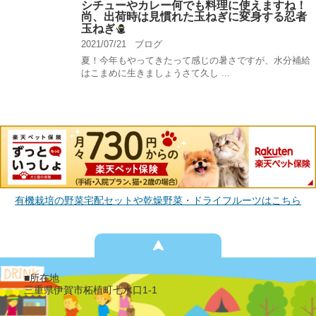
シチューやカレー何でも料理に使えますね！
尚、出荷時は見慣れた玉ねぎに変身する忍者
玉ねぎ
2021/07/21
ブログ
夏！今年もやってきたって感じの暑さですが、水分補給
はこまめに生きましょうさて久し ...
有機栽培の野菜宅配セットや乾燥野菜・ドライフルーツはこちら
■所在地
三重県伊賀市柘植町七水口1-1