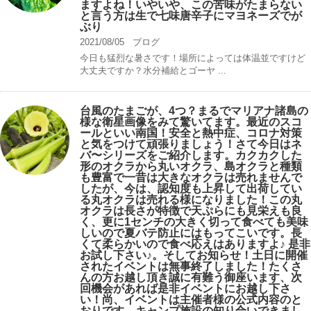
ますよね！いやいや、この苦味がたまらない
と言う方は生で七味唐辛子にマヨネーズでが
ぶり
2021/08/05
ブログ
今日も猛烈な暑さです！場所によっては体温並ですけど
大丈夫ですか？水分補給とゴーヤ ...
台風のたまごが、4つ？まるでマリアナ諸島の
様な衛星画像をみて驚いてます。最近のスコ
ールといい南国！安全と熱中症、コロナ対策
と気をつけて頑張りましょう！さて今日はネ
バ〜シリーズをご紹介します。カクカクした
形のオクラから丸いオクラ、島オクラと種類
も豊富で一昔は大きなオクラは売れませんで
したが、今は、認知度も上昇して出荷してい
る丸オクラは売れる様になりました！この丸
オクラは長さが特徴で天ぷらにも見栄えも良
く、更に1センチの大きく切って食べても美味
しいので夏バテ防止にはもってこいです。長
くて柔らかいので食べ応えはありますよ♪ 是非
お試し下さい♪。そしてお知らせ！土日に開催
されたイベントは無事終了しました！たくさ
んの方お越し頂き誠に有難う御座います、次
回機会があれば是非イベントにお越し下さ
い！尚、イベントは主催者様の公式内容のと
おりです。キャンプ️施設の知り合いできまし