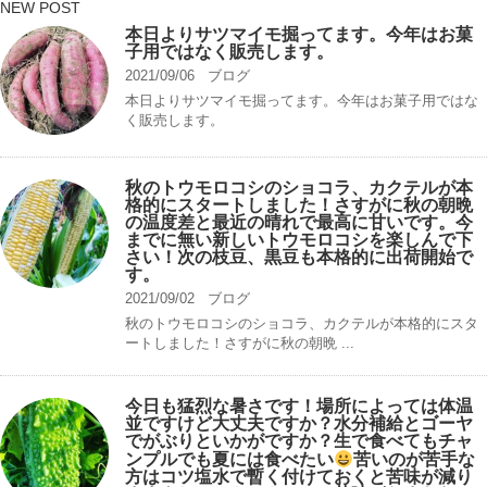
NEW POST
本日よりサツマイモ掘ってます。今年はお菓
子用ではなく販売します。
2021/09/06
ブログ
本日よりサツマイモ掘ってます。今年はお菓子用ではな
く販売します。
秋のトウモロコシのショコラ、カクテルが本
格的にスタートしました！さすがに秋の朝晩
の温度差と最近の晴れで最高に甘いです。今
までに無い新しいトウモロコシを楽しんで下
さい！次の枝豆、黒豆も本格的に出荷開始で
す。
2021/09/02
ブログ
秋のトウモロコシのショコラ、カクテルが本格的にスタ
ートしました！さすがに秋の朝晩 ...
今日も猛烈な暑さです！場所によっては体温
並ですけど大丈夫ですか？水分補給とゴーヤ
でがぶりといかがですか？生で食べてもチャ
ンプルでも夏には食べたい
苦いのが苦手な
方はコツ塩水で暫く付けておくと苦味が減り