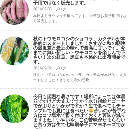
子用ではなく販売します。
2021/09/06
ブログ
本日よりサツマイモ掘ってます。今年はお菓子用ではな
く販売します。
秋のトウモロコシのショコラ、カクテルが本
格的にスタートしました！さすがに秋の朝晩
の温度差と最近の晴れで最高に甘いです。今
までに無い新しいトウモロコシを楽しんで下
さい！次の枝豆、黒豆も本格的に出荷開始で
す。
2021/09/02
ブログ
秋のトウモロコシのショコラ、カクテルが本格的にスタ
ートしました！さすがに秋の朝晩 ...
今日も猛烈な暑さです！場所によっては体温
並ですけど大丈夫ですか？水分補給とゴーヤ
でがぶりといかがですか？生で食べてもチャ
ンプルでも夏には食べたい
苦いのが苦手な
方はコツ塩水で暫く付けておくと苦味が減り
ますよね！いやいや、この苦味がたまらない
と言う方は生で七味唐辛子にマヨネーズでが