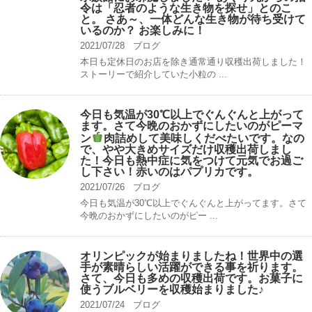
令は「忍者のような生き物を探せ」とのこ
と。 さあ～、一体どんな生き物が待ち受けて
いるのか？ お楽しみに！
2021/07/28
ブログ
本日も定休日のお店を除き通常通り収穫出荷しました！
ストーリーで紹介していた小粒の ...
今日も気温が30℃以上でぐんぐんと上がって
ます。さて今晩のおかずにしたいのがピーマ
ン
肉詰めして美味しくだべたいです。なの
で、やや大きめサイズだけ収穫出荷しまし
た！今日も熱中症に気をつけて元気でお過ご
し下さい！赤いのはパプリカです。
2021/07/26
ブログ
今日も気温が30℃以上でぐんぐんと上がってます。さて
今晩のおかずにしたいのがピー ...
オリンピックが始まりましたね！世界中の選
手が素晴らしい活躍ができる事を祈ります。
さて、今日も多めの収穫出荷です。お菓子に
使うブルベリーを収穫始まりました♪
2021/07/24
ブログ