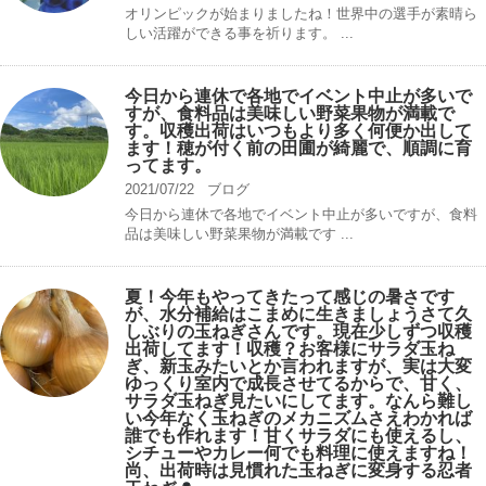
オリンピックが始まりましたね！世界中の選手が素晴ら
しい活躍ができる事を祈ります。 ...
今日から連休で各地でイベント中止が多いで
すが、食料品は美味しい野菜果物が満載で
す。収穫出荷はいつもより多く何便か出して
ます！穂が付く前の田圃が綺麗で、順調に育
ってます。
2021/07/22
ブログ
今日から連休で各地でイベント中止が多いですが、食料
品は美味しい野菜果物が満載です ...
夏！今年もやってきたって感じの暑さです
が、水分補給はこまめに生きましょうさて久
しぶりの玉ねぎさんです。現在少しずつ収穫
出荷してます！収穫？お客様にサラダ玉ね
ぎ、新玉みたいとか言われますが、実は大変
ゆっくり室内で成長させてるからで、甘く、
サラダ玉ねぎ見たいにしてます。なんら難し
い今年なく玉ねぎのメカニズムさえわかれば
誰でも作れます！甘くサラダにも使えるし、
シチューやカレー何でも料理に使えますね！
尚、出荷時は見慣れた玉ねぎに変身する忍者