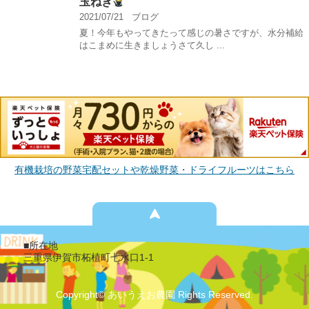
玉ねぎ
2021/07/21
ブログ
夏！今年もやってきたって感じの暑さですが、水分補給
はこまめに生きましょうさて久し ...
有機栽培の野菜宅配セットや乾燥野菜・ドライフルーツはこちら
■所在地
三重県伊賀市柘植町七水口1-1
Copyright© あいうえお農園 Rights Reserved.