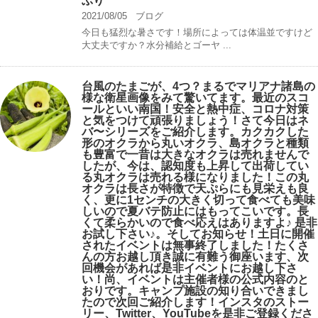
ぶり
2021/08/05
ブログ
今日も猛烈な暑さです！場所によっては体温並ですけど
大丈夫ですか？水分補給とゴーヤ ...
台風のたまごが、4つ？まるでマリアナ諸島の
様な衛星画像をみて驚いてます。最近のスコ
ールといい南国！安全と熱中症、コロナ対策
と気をつけて頑張りましょう！さて今日はネ
バ〜シリーズをご紹介します。カクカクした
形のオクラから丸いオクラ、島オクラと種類
も豊富で一昔は大きなオクラは売れませんで
したが、今は、認知度も上昇して出荷してい
る丸オクラは売れる様になりました！この丸
オクラは長さが特徴で天ぷらにも見栄えも良
く、更に1センチの大きく切って食べても美味
しいので夏バテ防止にはもってこいです。長
くて柔らかいので食べ応えはありますよ♪ 是非
お試し下さい♪。そしてお知らせ！土日に開催
されたイベントは無事終了しました！たくさ
んの方お越し頂き誠に有難う御座います、次
回機会があれば是非イベントにお越し下さ
い！尚、イベントは主催者様の公式内容のと
おりです。キャンプ️施設の知り合いできまし
たので次回ご紹介します！インスタのストー
リー、Twitter、YouTubeを是非ご登録くださ