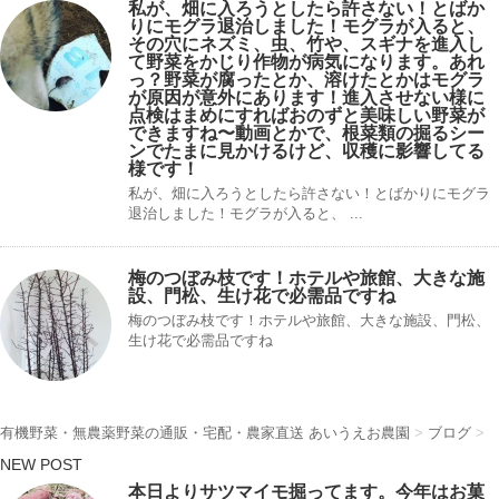
私が、畑に入ろうとしたら許さない！とばか
りにモグラ退治しました！モグラが入ると、
その穴にネズミ、虫、竹や、スギナを進入し
て野菜をかじり作物が病気になります。あれ
っ？野菜が腐ったとか、溶けたとかはモグラ
が原因が意外にあります！進入させない様に
点検はまめにすればおのずと美味しい野菜が
できますね〜動画とかで、根菜類の掘るシー
ンでたまに見かけるけど、収穫に影響してる
様です！
私が、畑に入ろうとしたら許さない！とばかりにモグラ
退治しました！モグラが入ると、 ...
梅のつぼみ枝です！ホテルや旅館、大きな施
設、門松、生け花で必需品ですね
梅のつぼみ枝です！ホテルや旅館、大きな施設、門松、
生け花で必需品ですね
有機野菜・無農薬野菜の通販・宅配・農家直送 あいうえお農園
>
ブログ
>
NEW POST
本日よりサツマイモ掘ってます。今年はお菓