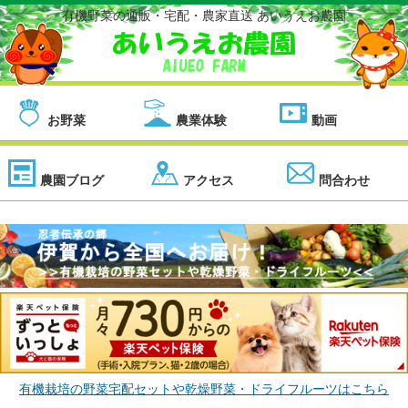
有機野菜の通販・宅配・農家直送 あいうえお農園
お野菜
農業体験
動画
農園ブログ
アクセス
問合わせ
有機栽培の野菜宅配セットや乾燥野菜・ドライフルーツはこちら