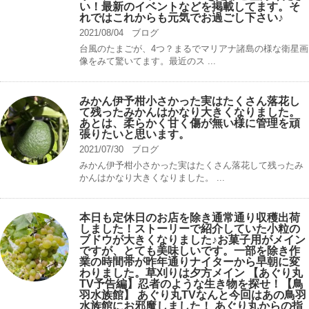
い！最新のイベントなどを掲載してます。そ
れではこれからも元気でお過ごし下さい♪
2021/08/04
ブログ
台風のたまごが、4つ？まるでマリアナ諸島の様な衛星画
像をみて驚いてます。最近のス ...
みかん伊予柑小さかった実はたくさん落花し
て残ったみかんはかなり大きくなりました。
あとは、柔らかく甘く傷が無い様に管理を頑
張りたいと思います。
2021/07/30
ブログ
みかん伊予柑小さかった実はたくさん落花して残ったみ
かんはかなり大きくなりました。 ...
本日も定休日のお店を除き通常通り収穫出荷
しました！ストーリーで紹介していた小粒の
ブドウが大きくなりました♪お菓子用がメイン
ですが、とても美味しいです。一部を除き作
業の時間帯が昨年通りナイターから早朝に変
わりました。草刈りは夕方メイン 【あぐり丸
TV予告編】忍者のような生き物を探せ！【鳥
羽水族館】 あぐり丸TVなんと今回はあの鳥羽
水族館にお邪魔しました！ あぐり丸からの指