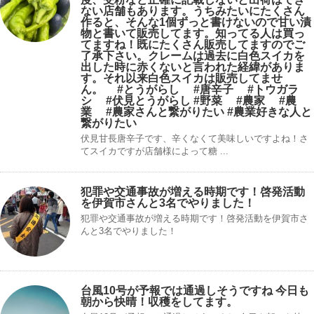
ない店舗もあります。うちみたいにたくさん
作ると、そんな1個ずっと書けないので甘い漬
物と書いて販売してます。知ってる人は買っ
てますね！既にたくさん販売してますのでご
了承下さい。クレームは過去に白色スイカを
出した時に赤くないと言われた経緯がありま
す。それ以来白色スイカは販売してませ
ん。 #とうがらし #唐辛子 #トウガラ
シ #伏見とうがらし #野菜 #農家 #農
業 #農家さんと繋がりたい #農業好きな人と
繋がりたい
伏見甘長唐辛子です、辛くなくて美味しいですよね！さ
てスイカですが店舗様によって糖 ...
犯罪や交通事故が増える時期です！啓発活動
を伊賀市さんと3名でやりました！
犯罪や交通事故が増える時期です！啓発活動を伊賀市さ
んと3名でやりました！
台風10号が予報では通過しそうですね 今日も
朝から快晴！収穫をしてます。