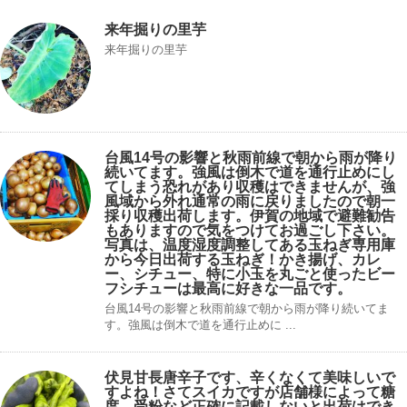
来年掘りの里芋
来年掘りの里芋
台風14号の影響と秋雨前線で朝から雨が降り
続いてます。強風は倒木で道を通行止めにし
てしまう恐れがあり収穫はできませんが、強
風域から外れ通常の雨に戻りましたので朝一
採り収穫出荷します。伊賀の地域で避難勧告
もありますので気をつけてお過ごし下さい。
写真は、温度湿度調整してある玉ねぎ専用庫
から今日出荷する玉ねぎ！かき揚げ、カレ
ー、シチュー、特に小玉を丸ごと使ったビー
フシチューは最高に好きな一品です。
台風14号の影響と秋雨前線で朝から雨が降り続いてま
す。強風は倒木で道を通行止めに ...
伏見甘長唐辛子です、辛くなくて美味しいで
すよね！さてスイカですが店舗様によって糖
度、受粉など正確に記載しないと出荷はでき