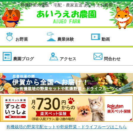
有機野菜の通販・宅配・農家直送 あいうえお農園
お野菜
農業体験
動画
農園ブログ
アクセス
問合わせ
有機栽培の野菜宅配セットや乾燥野菜・ドライフルーツはこちら