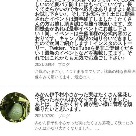
しいので夏バテ防止にはもってこいです。長
くて柔らかいので食べ応えはありますよ♪ 是非
お試し下さい♪。そしてお知らせ！土日に開催
されたイベントは無事終了しました！たくさ
んの方お越し頂き誠に有難う御座います、次
回機会があれば是非イベントにお越し下さ
い！尚、イベントは主催者様の公式内容のと
おりです。キャンプ️施設の知り合いできまし
たので次回ご紹介します！インスタのストー
リー、Twitter、YouTubeを是非ご登録くださ
い！最新のイベントなどを掲載してます。そ
れではこれからも元気でお過ごし下さい♪
2021/08/04
ブログ
台風のたまごが、4つ？まるでマリアナ諸島の様な衛星画
像をみて驚いてます。最近のス ...
みかん伊予柑小さかった実はたくさん落花し
て残ったみかんはかなり大きくなりました。
あとは、柔らかく甘く傷が無い様に管理を頑
張りたいと思います。
2021/07/30
ブログ
みかん伊予柑小さかった実はたくさん落花して残ったみ
かんはかなり大きくなりました。 ...