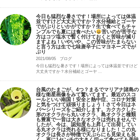
今日も猛烈な暑さです！場所によっては体温
並ですけど大丈夫ですか？水分補給とゴーヤ
でがぶりといかがですか？生で食べてもチャ
ンプルでも夏には食べたい
苦いのが苦手な
方はコツ塩水で暫く付けておくと苦味が減り
ますよね！いやいや、この苦味がたまらない
と言う方は生で七味唐辛子にマヨネーズでが
ぶり
2021/08/05
ブログ
今日も猛烈な暑さです！場所によっては体温並ですけど
大丈夫ですか？水分補給とゴーヤ ...
台風のたまごが、4つ？まるでマリアナ諸島の
様な衛星画像をみて驚いてます。最近のスコ
ールといい南国！安全と熱中症、コロナ対策
と気をつけて頑張りましょう！さて今日はネ
バ〜シリーズをご紹介します。カクカクした
形のオクラから丸いオクラ、島オクラと種類
も豊富で一昔は大きなオクラは売れませんで
したが、今は、認知度も上昇して出荷してい
る丸オクラは売れる様になりました！この丸
オクラは長さが特徴で天ぷらにも見栄えも良
く、更に1センチの大きく切って食べても美味