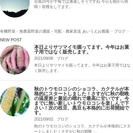
台風10号が予報では通過しそうですね 今日も朝から快
晴！収穫をしてます。
有機野菜・無農薬野菜の通販・宅配・農家直送 あいうえお農園
>
ブログ
>
NEW POST
本日よりサツマイモ掘ってます。今年はお菓
子用ではなく販売します。
2021/09/06
ブログ
本日よりサツマイモ掘ってます。今年はお菓子用ではな
く販売します。
秋のトウモロコシのショコラ、カクテルが本
格的にスタートしました！さすがに秋の朝晩
の温度差と最近の晴れで最高に甘いです。今
までに無い新しいトウモロコシを楽しんで下
さい！次の枝豆、黒豆も本格的に出荷開始で
す。
2021/09/02
ブログ
秋のトウモロコシのショコラ、カクテルが本格的にスタ
ートしました！さすがに秋の朝晩 ...