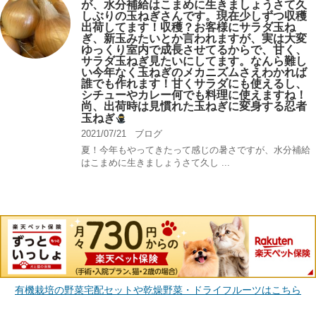
が、水分補給はこまめに生きましょうさて久
しぶりの玉ねぎさんです。現在少しずつ収穫
出荷してます！収穫？お客様にサラダ玉ね
ぎ、新玉みたいとか言われますが、実は大変
ゆっくり室内で成長させてるからで、甘く、
サラダ玉ねぎ見たいにしてます。なんら難し
い今年なく玉ねぎのメカニズムさえわかれば
誰でも作れます！甘くサラダにも使えるし、
シチューやカレー何でも料理に使えますね！
尚、出荷時は見慣れた玉ねぎに変身する忍者
玉ねぎ
2021/07/21
ブログ
夏！今年もやってきたって感じの暑さですが、水分補給
はこまめに生きましょうさて久し ...
有機栽培の野菜宅配セットや乾燥野菜・ドライフルーツはこちら