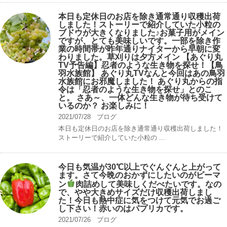
本日も定休日のお店を除き通常通り収穫出荷
しました！ストーリーで紹介していた小粒の
ブドウが大きくなりました♪お菓子用がメイン
ですが、とても美味しいです。一部を除き作
業の時間帯が昨年通りナイターから早朝に変
わりました。草刈りは夕方メイン 【あぐり丸
TV予告編】忍者のような生き物を探せ！【鳥
羽水族館】 あぐり丸TVなんと今回はあの鳥羽
水族館にお邪魔しました！ あぐり丸からの指
令は「忍者のような生き物を探せ」とのこ
と。 さあ～、一体どんな生き物が待ち受けて
いるのか？ お楽しみに！
2021/07/28
ブログ
本日も定休日のお店を除き通常通り収穫出荷しました！
ストーリーで紹介していた小粒の ...
今日も気温が30℃以上でぐんぐんと上がって
ます。さて今晩のおかずにしたいのがピーマ
ン
肉詰めして美味しくだべたいです。なの
で、やや大きめサイズだけ収穫出荷しまし
た！今日も熱中症に気をつけて元気でお過ご
し下さい！赤いのはパプリカです。
2021/07/26
ブログ