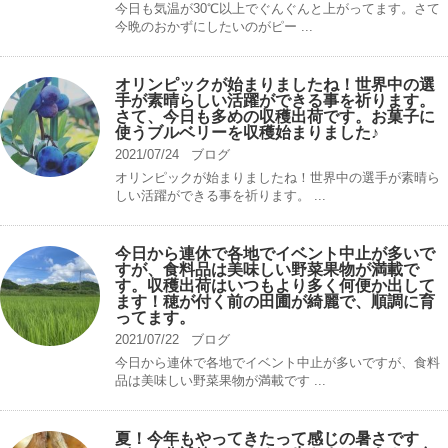
今日も気温が30℃以上でぐんぐんと上がってます。さて
今晩のおかずにしたいのがピー ...
オリンピックが始まりましたね！世界中の選
手が素晴らしい活躍ができる事を祈ります。
さて、今日も多めの収穫出荷です。お菓子に
使うブルベリーを収穫始まりました♪
2021/07/24
ブログ
オリンピックが始まりましたね！世界中の選手が素晴ら
しい活躍ができる事を祈ります。 ...
今日から連休で各地でイベント中止が多いで
すが、食料品は美味しい野菜果物が満載で
す。収穫出荷はいつもより多く何便か出して
ます！穂が付く前の田圃が綺麗で、順調に育
ってます。
2021/07/22
ブログ
今日から連休で各地でイベント中止が多いですが、食料
品は美味しい野菜果物が満載です ...
夏！今年もやってきたって感じの暑さです