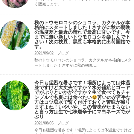
く販売します。
秋のトウモロコシのショコラ、カクテルが本
格的にスタートしました！さすがに秋の朝晩
の温度差と最近の晴れで最高に甘いです。今
までに無い新しいトウモロコシを楽しんで下
さい！次の枝豆、黒豆も本格的に出荷開始で
す。
2021/09/02
ブログ
秋のトウモロコシのショコラ、カクテルが本格的にスタ
ートしました！さすがに秋の朝晩 ...
今日も猛烈な暑さです！場所によっては体温
並ですけど大丈夫ですか？水分補給とゴーヤ
でがぶりといかがですか？生で食べてもチャ
ンプルでも夏には食べたい
苦いのが苦手な
方はコツ塩水で暫く付けておくと苦味が減り
ますよね！いやいや、この苦味がたまらない
と言う方は生で七味唐辛子にマヨネーズでが
ぶり
2021/08/05
ブログ
今日も猛烈な暑さです！場所によっては体温並ですけど