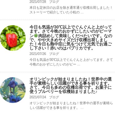
2021/07/28
ブログ
本日も定休日のお店を除き通常通り収穫出荷しました！
ストーリーで紹介していた小粒の ...
今日も気温が30℃以上でぐんぐんと上がって
ます。さて今晩のおかずにしたいのがピーマ
ン
肉詰めして美味しくだべたいです。なの
で、やや大きめサイズだけ収穫出荷しまし
た！今日も熱中症に気をつけて元気でお過ご
し下さい！赤いのはパプリカです。
2021/07/26
ブログ
今日も気温が30℃以上でぐんぐんと上がってます。さて
今晩のおかずにしたいのがピー ...
オリンピックが始まりましたね！世界中の選
手が素晴らしい活躍ができる事を祈ります。
さて、今日も多めの収穫出荷です。お菓子に
使うブルベリーを収穫始まりました♪
2021/07/24
ブログ
オリンピックが始まりましたね！世界中の選手が素晴ら
しい活躍ができる事を祈ります。 ...