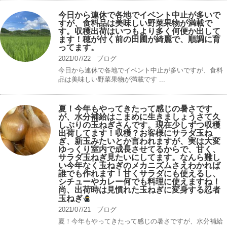
今日から連休で各地でイベント中止が多いで
すが、食料品は美味しい野菜果物が満載で
す。収穫出荷はいつもより多く何便か出して
ます！穂が付く前の田圃が綺麗で、順調に育
ってます。
2021/07/22
ブログ
今日から連休で各地でイベント中止が多いですが、食料
品は美味しい野菜果物が満載です ...
夏！今年もやってきたって感じの暑さです
が、水分補給はこまめに生きましょうさて久
しぶりの玉ねぎさんです。現在少しずつ収穫
出荷してます！収穫？お客様にサラダ玉ね
ぎ、新玉みたいとか言われますが、実は大変
ゆっくり室内で成長させてるからで、甘く、
サラダ玉ねぎ見たいにしてます。なんら難し
い今年なく玉ねぎのメカニズムさえわかれば
誰でも作れます！甘くサラダにも使えるし、
シチューやカレー何でも料理に使えますね！
尚、出荷時は見慣れた玉ねぎに変身する忍者
玉ねぎ
2021/07/21
ブログ
夏！今年もやってきたって感じの暑さですが、水分補給