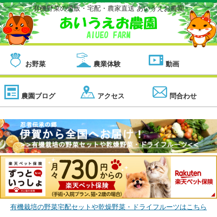
有機野菜の通販・宅配・農家直送 あいうえお農園
お野菜
農業体験
動画
農園ブログ
アクセス
問合わせ
有機栽培の野菜宅配セットや乾燥野菜・ドライフルーツはこちら