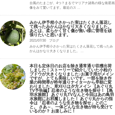
台風のたまごが、4つ？まるでマリアナ諸島の様な衛星画
像をみて驚いてます。最近のス ...
みかん伊予柑小さかった実はたくさん落花し
て残ったみかんはかなり大きくなりました。
あとは、柔らかく甘く傷が無い様に管理を頑
張りたいと思います。
2021/07/30
ブログ
みかん伊予柑小さかった実はたくさん落花して残ったみ
かんはかなり大きくなりました。 ...
本日も定休日のお店を除き通常通り収穫出荷
しました！ストーリーで紹介していた小粒の
ブドウが大きくなりました♪お菓子用がメイン
ですが、とても美味しいです。一部を除き作
業の時間帯が昨年通りナイターから早朝に変
わりました。草刈りは夕方メイン 【あぐり丸
TV予告編】忍者のような生き物を探せ！【鳥
羽水族館】 あぐり丸TVなんと今回はあの鳥羽
水族館にお邪魔しました！ あぐり丸からの指
令は「忍者のような生き物を探せ」とのこ
と。 さあ～、一体どんな生き物が待ち受けて
いるのか？ お楽しみに！