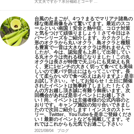
大丈夫ですか？水分補給とゴーヤ ...
台風のたまごが、4つ？まるでマリアナ諸島の
様な衛星画像をみて驚いてます。最近のスコ
ールといい南国！安全と熱中症、コロナ対策
と気をつけて頑張りましょう！さて今日はネ
バ〜シリーズをご紹介します。カクカクした
形のオクラから丸いオクラ、島オクラと種類
も豊富で一昔は大きなオクラは売れませんで
したが、今は、認知度も上昇して出荷してい
る丸オクラは売れる様になりました！この丸
オクラは長さが特徴で天ぷらにも見栄えも良
く、更に1センチの大きく切って食べても美味
しいので夏バテ防止にはもってこいです。長
くて柔らかいので食べ応えはありますよ♪ 是非
お試し下さい♪。そしてお知らせ！土日に開催
されたイベントは無事終了しました！たくさ
んの方お越し頂き誠に有難う御座います、次
回機会があれば是非イベントにお越し下さ
い！尚、イベントは主催者様の公式内容のと
おりです。キャンプ️施設の知り合いできまし
たので次回ご紹介します！インスタのストー
リー、Twitter、YouTubeを是非ご登録くださ
い！最新のイベントなどを掲載してます。そ
れではこれからも元気でお過ごし下さい♪
2021/08/04
ブログ