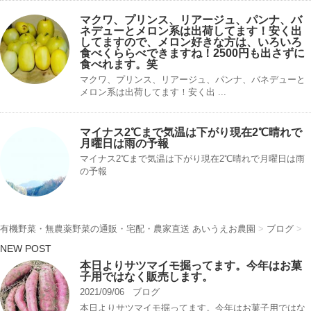
マクワ、プリンス、リアージュ、パンナ、バ
ネデューとメロン系は出荷してます！安く出
してますので、メロン好きな方は、いろいろ
食べくららべできますね！2500円も出さずに
食べれます。笑
マクワ、プリンス、リアージュ、パンナ、バネデューと
メロン系は出荷してます！安く出 ...
マイナス2℃まで気温は下がり現在2℃晴れで
月曜日は雨の予報
マイナス2℃まで気温は下がり現在2℃晴れで月曜日は雨
の予報
有機野菜・無農薬野菜の通販・宅配・農家直送 あいうえお農園
>
ブログ
>
NEW POST
本日よりサツマイモ掘ってます。今年はお菓
子用ではなく販売します。
2021/09/06
ブログ
本日よりサツマイモ掘ってます。今年はお菓子用ではな