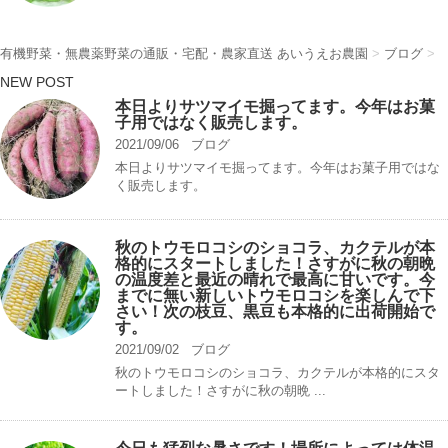
有機野菜・無農薬野菜の通販・宅配・農家直送 あいうえお農園
>
ブログ
>
NEW POST
本日よりサツマイモ掘ってます。今年はお菓
子用ではなく販売します。
2021/09/06
ブログ
本日よりサツマイモ掘ってます。今年はお菓子用ではな
く販売します。
秋のトウモロコシのショコラ、カクテルが本
格的にスタートしました！さすがに秋の朝晩
の温度差と最近の晴れで最高に甘いです。今
までに無い新しいトウモロコシを楽しんで下
さい！次の枝豆、黒豆も本格的に出荷開始で
す。
2021/09/02
ブログ
秋のトウモロコシのショコラ、カクテルが本格的にスタ
ートしました！さすがに秋の朝晩 ...