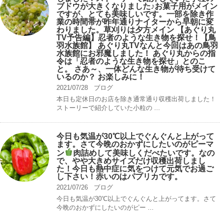
ブドウが大きくなりました♪お菓子用がメイン
ですが、とても美味しいです。一部を除き作
業の時間帯が昨年通りナイターから早朝に変
わりました。草刈りは夕方メイン 【あぐり丸
TV予告編】忍者のような生き物を探せ！【鳥
羽水族館】 あぐり丸TVなんと今回はあの鳥羽
水族館にお邪魔しました！ あぐり丸からの指
令は「忍者のような生き物を探せ」とのこ
と。 さあ～、一体どんな生き物が待ち受けて
いるのか？ お楽しみに！
2021/07/28
ブログ
本日も定休日のお店を除き通常通り収穫出荷しました！
ストーリーで紹介していた小粒の ...
今日も気温が30℃以上でぐんぐんと上がって
ます。さて今晩のおかずにしたいのがピーマ
ン
肉詰めして美味しくだべたいです。なの
で、やや大きめサイズだけ収穫出荷しまし
た！今日も熱中症に気をつけて元気でお過ご
し下さい！赤いのはパプリカです。
2021/07/26
ブログ
今日も気温が30℃以上でぐんぐんと上がってます。さて
今晩のおかずにしたいのがピー ...