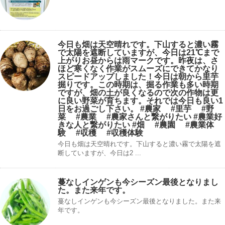
今日も畑は天空晴れです。下山すると濃い霧
で太陽を遮断していますが、今日は21℃まで
上がりお昼からは雨マークです。昨夜は、さ
ほど寒くなく作業がスムーズにできてかなり
スピードアップしました！今日は朝から里芋
掘りです。この時期は、掘る作業も多い時期
ですが、畑の土が良くなるので次の作物は更
に良い野菜が育ちます。それでは今日も良い1
日をお過ごし下さい。 #農家 #里芋 #野
菜 #農業 #農家さんと繋がりたい #農業好
きな人と繋がりたい #畑 #農園 #農業体
験 #収穫 #収穫体験
今日も畑は天空晴れです。下山すると濃い霧で太陽を遮
断していますが、今日は2 ...
蔓なしインゲンも今シーズン最後となりまし
た。また来年です。
蔓なしインゲンも今シーズン最後となりました。また来
年です。