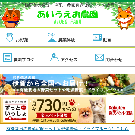
有機野菜の通販・宅配・農家直送 あいうえお農園
お野菜
農業体験
動画
農園ブログ
アクセス
問合わせ
有機栽培の野菜宅配セットや乾燥野菜・ドライフルーツはこちら