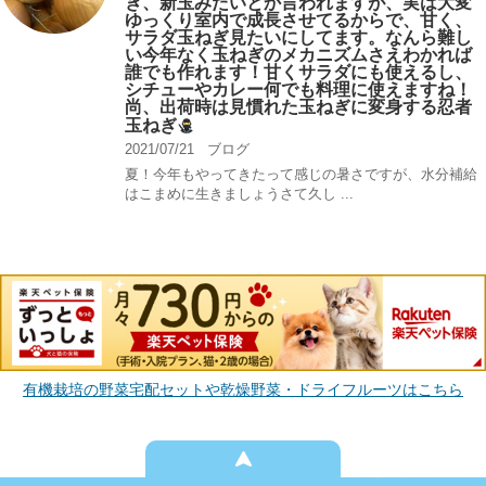
ぎ、新玉みたいとか言われますが、実は大変
ゆっくり室内で成長させてるからで、甘く、
サラダ玉ねぎ見たいにしてます。なんら難し
い今年なく玉ねぎのメカニズムさえわかれば
誰でも作れます！甘くサラダにも使えるし、
シチューやカレー何でも料理に使えますね！
尚、出荷時は見慣れた玉ねぎに変身する忍者
玉ねぎ
2021/07/21
ブログ
夏！今年もやってきたって感じの暑さですが、水分補給
はこまめに生きましょうさて久し ...
有機栽培の野菜宅配セットや乾燥野菜・ドライフルーツはこちら