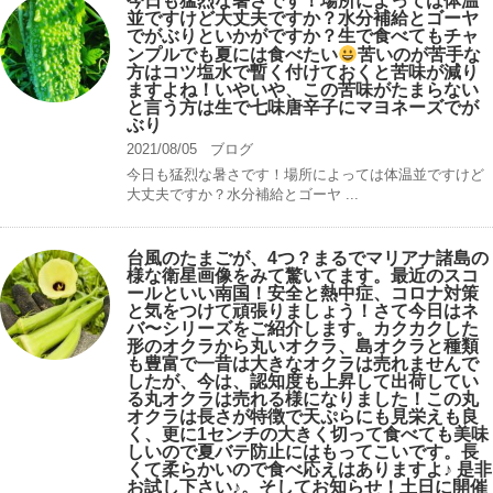
今日も猛烈な暑さです！場所によっては体温
並ですけど大丈夫ですか？水分補給とゴーヤ
でがぶりといかがですか？生で食べてもチャ
ンプルでも夏には食べたい
苦いのが苦手な
方はコツ塩水で暫く付けておくと苦味が減り
ますよね！いやいや、この苦味がたまらない
と言う方は生で七味唐辛子にマヨネーズでが
ぶり
2021/08/05
ブログ
今日も猛烈な暑さです！場所によっては体温並ですけど
大丈夫ですか？水分補給とゴーヤ ...
台風のたまごが、4つ？まるでマリアナ諸島の
様な衛星画像をみて驚いてます。最近のスコ
ールといい南国！安全と熱中症、コロナ対策
と気をつけて頑張りましょう！さて今日はネ
バ〜シリーズをご紹介します。カクカクした
形のオクラから丸いオクラ、島オクラと種類
も豊富で一昔は大きなオクラは売れませんで
したが、今は、認知度も上昇して出荷してい
る丸オクラは売れる様になりました！この丸
オクラは長さが特徴で天ぷらにも見栄えも良
く、更に1センチの大きく切って食べても美味
しいので夏バテ防止にはもってこいです。長
くて柔らかいので食べ応えはありますよ♪ 是非
お試し下さい♪。そしてお知らせ！土日に開催