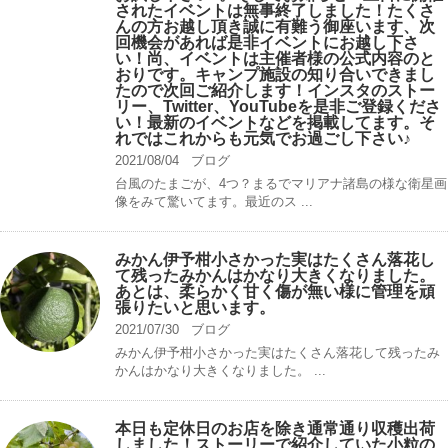
されたイベントは無事終了しました！たくさ
んの方お越し頂き誠に有難う御座います、次
回機会があれば是非イベントにお越し下さ
い！尚、イベントは主催者様の公式内容のと
おりです。キャンプ️施設の知り合いできまし
たので次回ご紹介します！インスタのストー
リー、Twitter、YouTubeを是非ご登録くださ
い！最新のイベントなどを掲載してます。そ
れではこれからも元気でお過ごし下さい♪
2021/08/04
ブログ
台風のたまごが、4つ？まるでマリアナ諸島の様な衛星画
像をみて驚いてます。最近のス ...
みかん伊予柑小さかった実はたくさん落花し
て残ったみかんはかなり大きくなりました。
あとは、柔らかく甘く傷が無い様に管理を頑
張りたいと思います。
2021/07/30
ブログ
みかん伊予柑小さかった実はたくさん落花して残ったみ
かんはかなり大きくなりました。 ...
本日も定休日のお店を除き通常通り収穫出荷
しました！ストーリーで紹介していた小粒の