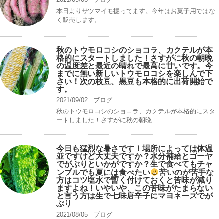
本日よりサツマイモ掘ってます。今年はお菓子用ではな
く販売します。
秋のトウモロコシのショコラ、カクテルが本
格的にスタートしました！さすがに秋の朝晩
の温度差と最近の晴れで最高に甘いです。今
までに無い新しいトウモロコシを楽しんで下
さい！次の枝豆、黒豆も本格的に出荷開始で
す。
2021/09/02
ブログ
秋のトウモロコシのショコラ、カクテルが本格的にスタ
ートしました！さすがに秋の朝晩 ...
今日も猛烈な暑さです！場所によっては体温
並ですけど大丈夫ですか？水分補給とゴーヤ
でがぶりといかがですか？生で食べてもチャ
ンプルでも夏には食べたい
苦いのが苦手な
方はコツ塩水で暫く付けておくと苦味が減り
ますよね！いやいや、この苦味がたまらない
と言う方は生で七味唐辛子にマヨネーズでが
ぶり
2021/08/05
ブログ