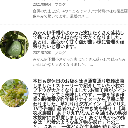
2021/08/04
ブログ
台風のたまごが、4つ？まるでマリアナ諸島の様な衛星画
像をみて驚いてます。最近のス ...
みかん伊予柑小さかった実はたくさん落花し
て残ったみかんはかなり大きくなりました。
あとは、柔らかく甘く傷が無い様に管理を頑
張りたいと思います。
2021/07/30
ブログ
みかん伊予柑小さかった実はたくさん落花して残ったみ
かんはかなり大きくなりました。 ...
本日も定休日のお店を除き通常通り収穫出荷
しました！ストーリーで紹介していた小粒の
ブドウが大きくなりました♪お菓子用がメイン
ですが、とても美味しいです。一部を除き作
業の時間帯が昨年通りナイターから早朝に変
わりました。草刈りは夕方メイン 【あぐり丸
TV予告編】忍者のような生き物を探せ！【鳥
羽水族館】 あぐり丸TVなんと今回はあの鳥羽
水族館にお邪魔しました！ あぐり丸からの指
令は「忍者のような生き物を探せ」とのこ
と。 さあ～、一体どんな生き物が待ち受けて