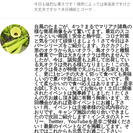
今日も猛烈な暑さです！場所によっては体温並ですけど
大丈夫ですか？水分補給とゴーヤ ...
台風のたまごが、4つ？まるでマリアナ諸島の
様な衛星画像をみて驚いてます。最近のスコ
ールといい南国！安全と熱中症、コロナ対策
と気をつけて頑張りましょう！さて今日はネ
バ〜シリーズをご紹介します。カクカクした
形のオクラから丸いオクラ、島オクラと種類
も豊富で一昔は大きなオクラは売れませんで
したが、今は、認知度も上昇して出荷してい
る丸オクラは売れる様になりました！この丸
オクラは長さが特徴で天ぷらにも見栄えも良
く、更に1センチの大きく切って食べても美味
しいので夏バテ防止にはもってこいです。長
くて柔らかいので食べ応えはありますよ♪ 是非
お試し下さい♪。そしてお知らせ！土日に開催
されたイベントは無事終了しました！たくさ
んの方お越し頂き誠に有難う御座います、次
回機会があれば是非イベントにお越し下さ
い！尚、イベントは主催者様の公式内容のと
おりです。キャンプ️施設の知り合いできまし
たので次回ご紹介します！インスタのストー
リー、Twitter、YouTubeを是非ご登録くださ
い！最新のイベントなどを掲載してます。そ
れではこれからも元気でお過ごし下さい♪