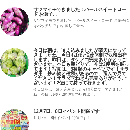
サツマイモできました！パールスイートロー
ド お菓子...
サツマイモできました！パールスイートロード お菓子に
はバッチリですね 蒸して食べ ...
今日は朝は、冷え込みましたが晴天になって
きましたね！今日も1便と2便体制で収穫出荷
します。昨日は、タケノコ完売ありがとうご
ざいます。本日も朝どりで、今は2便用を掘っ
てます！写真は、3種類のキャベツです！サラ
ダ用、炒め物と種類があるので、選んで見て
ください！サラダ玉ねぎも完売ありがとうご
ざいます！2便にて持って行きます。
今日は朝は、冷え込みましたが晴天になってきました
ね！今日も1便と2便体制で収穫出 ...
12月7日、8日イベント開催です！
12月7日、8日イベント開催です！