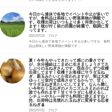
今日から連休で各地でイベント中止が多いで
すが、食料品は美味しい野菜果物が満載で
す。収穫出荷はいつもより多く何便か出して
ます！穂が付く前の田圃が綺麗で、順調に育
ってます。
2021/07/22
ブログ
今日から連休で各地でイベント中止が多いですが、食料
品は美味しい野菜果物が満載です ...
夏！今年もやってきたって感じの暑さです
が、水分補給はこまめに生きましょうさて久
しぶりの玉ねぎさんです。現在少しずつ収穫
出荷してます！収穫？お客様にサラダ玉ね
ぎ、新玉みたいとか言われますが、実は大変
ゆっくり室内で成長させてるからで、甘く、
サラダ玉ねぎ見たいにしてます。なんら難し
い今年なく玉ねぎのメカニズムさえわかれば
誰でも作れます！甘くサラダにも使えるし、
シチューやカレー何でも料理に使えますね！
尚、出荷時は見慣れた玉ねぎに変身する忍者
玉ねぎ
2021/07/21
ブログ