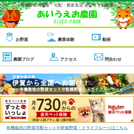
有機野菜の通販・宅配・農家直送 あいうえお農園
お野菜
農業体験
動画
農園ブログ
アクセス
問合わせ
有機栽培の野菜宅配セットや乾燥野菜・ドライフルーツはこちら