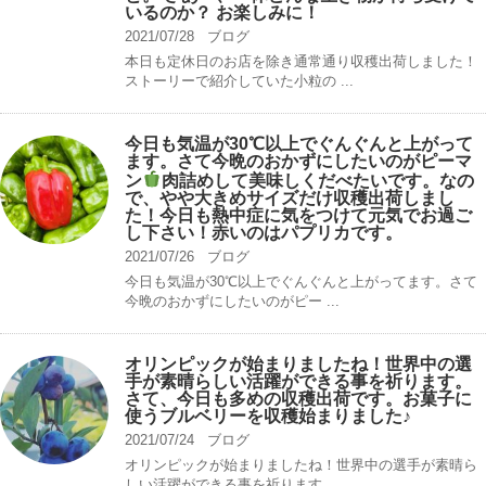
いるのか？ お楽しみに！
2021/07/28
ブログ
本日も定休日のお店を除き通常通り収穫出荷しました！
ストーリーで紹介していた小粒の ...
今日も気温が30℃以上でぐんぐんと上がって
ます。さて今晩のおかずにしたいのがピーマ
ン
肉詰めして美味しくだべたいです。なの
で、やや大きめサイズだけ収穫出荷しまし
た！今日も熱中症に気をつけて元気でお過ご
し下さい！赤いのはパプリカです。
2021/07/26
ブログ
今日も気温が30℃以上でぐんぐんと上がってます。さて
今晩のおかずにしたいのがピー ...
オリンピックが始まりましたね！世界中の選
手が素晴らしい活躍ができる事を祈ります。
さて、今日も多めの収穫出荷です。お菓子に
使うブルベリーを収穫始まりました♪
2021/07/24
ブログ
オリンピックが始まりましたね！世界中の選手が素晴ら
しい活躍ができる事を祈ります。 ...