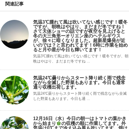
関連記事
気温3℃腫れて風は吹いてない感じです！暖冬
ですが、朝晩はやはり、まだまだ冬ですね！
さて天体ショーの話ですが夜空を見上げると
冬の大三角形ーオリエン座のヘテルギウス
が、徐々に暗くなりました。超新星爆発が近
いのでは？と言われてます！6時に作業を始め
ると月や星が今日も輝いてます！
気温3℃腫れて風は吹いてない感じです！暖冬ですが、朝
晩はやはり、まだまだ冬ですね ...
気温24℃曇りからスタート降り続く雨で残念
ながら全滅した野菜もあります。今日も通常
通り収穫出荷します。
気温24℃曇りからスタート降り続く雨で残念ながら全滅
した野菜もあります。今日も通 ...
12月16日（水）今日の朝一はトマトの葉かき
から始まり
の収穫の順に作業してます。外
気温は0℃まで冷え込み風も吹いてます。畑は