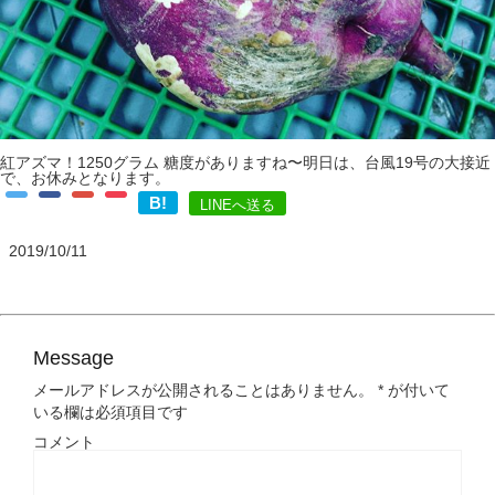
紅アズマ！1250グラム 糖度がありますね〜明日は、台風19号の大接近
で、お休みとなります。
B!
LINEへ送る
2019/10/11
Message
メールアドレスが公開されることはありません。
*
が付いて
いる欄は必須項目です
コメント