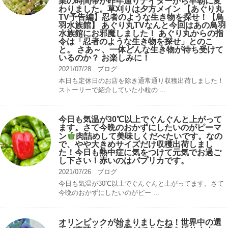
業の時間帯が昨年通りナイターから早朝に変
わりました。草刈りは夕方メイン 【あぐり丸
TV予告編】忍者のような生き物を探せ！【鳥
羽水族館】 あぐり丸TVなんと今回はあの鳥羽
水族館にお邪魔しました！ あぐり丸からの指
令は「忍者のような生き物を探せ」とのこ
と。 さあ～、一体どんな生き物が待ち受けて
いるのか？ お楽しみに！
2021/07/28
ブログ
本日も定休日のお店を除き通常通り収穫出荷しました！
ストーリーで紹介していた小粒の ...
今日も気温が30℃以上でぐんぐんと上がって
ます。さて今晩のおかずにしたいのがピーマ
ン
肉詰めして美味しくだべたいです。なの
で、やや大きめサイズだけ収穫出荷しまし
た！今日も熱中症に気をつけて元気でお過ご
し下さい！赤いのはパプリカです。
2021/07/26
ブログ
今日も気温が30℃以上でぐんぐんと上がってます。さて
今晩のおかずにしたいのがピー ...
オリンピックが始まりましたね！世界中の選