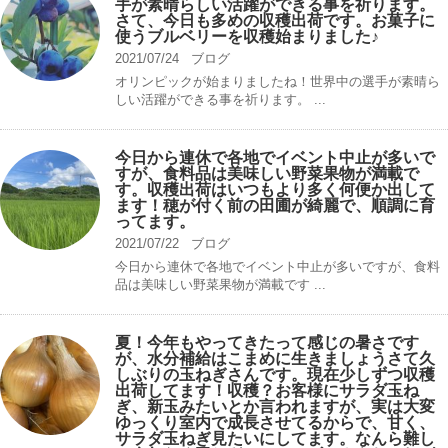
手が素晴らしい活躍ができる事を祈ります。
さて、今日も多めの収穫出荷です。お菓子に
使うブルベリーを収穫始まりました♪
2021/07/24
ブログ
オリンピックが始まりましたね！世界中の選手が素晴ら
しい活躍ができる事を祈ります。 ...
今日から連休で各地でイベント中止が多いで
すが、食料品は美味しい野菜果物が満載で
す。収穫出荷はいつもより多く何便か出して
ます！穂が付く前の田圃が綺麗で、順調に育
ってます。
2021/07/22
ブログ
今日から連休で各地でイベント中止が多いですが、食料
品は美味しい野菜果物が満載です ...
夏！今年もやってきたって感じの暑さです
が、水分補給はこまめに生きましょうさて久
しぶりの玉ねぎさんです。現在少しずつ収穫
出荷してます！収穫？お客様にサラダ玉ね
ぎ、新玉みたいとか言われますが、実は大変
ゆっくり室内で成長させてるからで、甘く、
サラダ玉ねぎ見たいにしてます。なんら難し