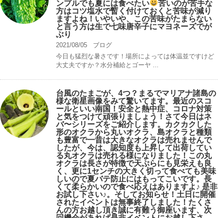
ンプルでも夏には食べたい
苦いのが苦手な
方はコツ塩水で暫く付けておくと苦味が減り
ますよね！いやいや、この苦味がたまらない
と言う方は生で七味唐辛子にマヨネーズでが
ぶり
2021/08/05
ブログ
今日も猛烈な暑さです！場所によっては体温並ですけど
大丈夫ですか？水分補給とゴーヤ ...
台風のたまごが、4つ？まるでマリアナ諸島の
様な衛星画像をみて驚いてます。最近のスコ
ールといい南国！安全と熱中症、コロナ対策
と気をつけて頑張りましょう！さて今日はネ
バ〜シリーズをご紹介します。カクカクした
形のオクラから丸いオクラ、島オクラと種類
も豊富で一昔は大きなオクラは売れませんで
したが、今は、認知度も上昇して出荷してい
る丸オクラは売れる様になりました！この丸
オクラは長さが特徴で天ぷらにも見栄えも良
く、更に1センチの大きく切って食べても美味
しいので夏バテ防止にはもってこいです。長
くて柔らかいので食べ応えはありますよ♪ 是非
お試し下さい♪。そしてお知らせ！土日に開催
されたイベントは無事終了しました！たくさ
んの方お越し頂き誠に有難う御座います、次
回機会があれば是非イベントにお越し下さ