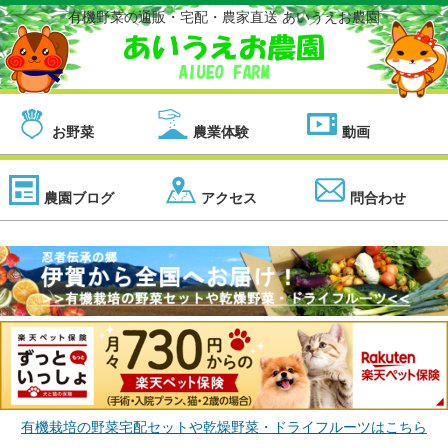
有機野菜の通販・宅配・農家直送 あいうえお農園
お野菜
農業体験
動画
農園ブログ
アクセス
問合わせ
有機栽培の野菜宅配セットや乾燥野菜・ドライフルーツはこちら