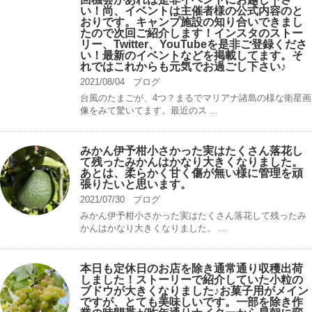
い！尚、イベントは主催者様の公式内容のと
おりです。キャンプ️施設の知り合いできまし
たので次回ご紹介します！インスタのストー
リー、Twitter、YouTubeを是非ご登録くださ
い！最新のイベントなどを掲載してます。そ
れではこれからも元気でお過ごし下さい♪
2021/08/04
ブログ
台風のたまごが、4つ？まるでマリアナ諸島の様な衛星画
像をみて驚いてます。最近のス ...
みかん伊予柑小さかった実はたくさん落花し
て残ったみかんはかなり大きくなりました。
あとは、柔らかく甘く傷が無い様に管理を頑
張りたいと思います。
2021/07/30
ブログ
みかん伊予柑小さかった実はたくさん落花して残ったみ
かんはかなり大きくなりました。 ...
本日も定休日のお店を除き通常通り収穫出荷
しました！ストーリーで紹介していた小粒の
ブドウが大きくなりました♪お菓子用がメイン
ですが、とても美味しいです。一部を除き作