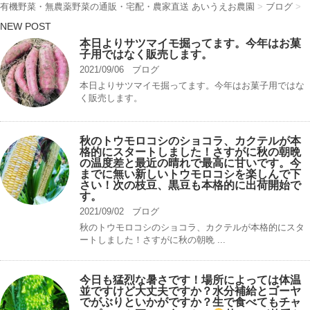
有機野菜・無農薬野菜の通販・宅配・農家直送 あいうえお農園
>
ブログ
>
NEW POST
本日よりサツマイモ掘ってます。今年はお菓
子用ではなく販売します。
2021/09/06
ブログ
本日よりサツマイモ掘ってます。今年はお菓子用ではな
く販売します。
秋のトウモロコシのショコラ、カクテルが本
格的にスタートしました！さすがに秋の朝晩
の温度差と最近の晴れで最高に甘いです。今
までに無い新しいトウモロコシを楽しんで下
さい！次の枝豆、黒豆も本格的に出荷開始で
す。
2021/09/02
ブログ
秋のトウモロコシのショコラ、カクテルが本格的にスタ
ートしました！さすがに秋の朝晩 ...
今日も猛烈な暑さです！場所によっては体温
並ですけど大丈夫ですか？水分補給とゴーヤ
でがぶりといかがですか？生で食べてもチャ