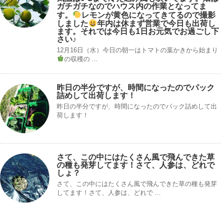
ガチガチなのでハウス内の作業となってま
す。
レモンが黄色になってきてるので撮影
しました
年内は休まず営業で今日も出荷し
ます。それでは今日も1日お元気でお過ごし下
さい♪
12月16日（水）今日の朝一はトマトの葉かきから始まり
の収穫の ...
昨日の半分ですが、時間になったのでパック
詰めして出荷します！
昨日の半分ですが、時間になったのでパック詰めして出
荷します！
さて、この中にはたくさん風で飛んできた草
の種も発芽してます！さて、人参は、どれで
しょ？
さて、この中にはたくさん風で飛んできた草の種も発芽
してます！さて、人参は、どれで ...