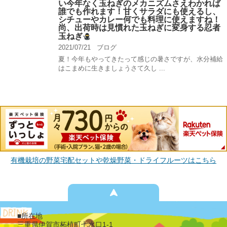
い今年なく玉ねぎのメカニズムさえわかれば
誰でも作れます！甘くサラダにも使えるし、
シチューやカレー何でも料理に使えますね！
尚、出荷時は見慣れた玉ねぎに変身する忍者
玉ねぎ
2021/07/21
ブログ
夏！今年もやってきたって感じの暑さですが、水分補給
はこまめに生きましょうさて久し ...
有機栽培の野菜宅配セットや乾燥野菜・ドライフルーツはこちら
■所在地
三重県伊賀市柘植町七水口1-1