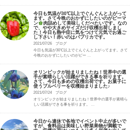
今日も気温が30℃以上でぐんぐんと上がって
ます。さて今晩のおかずにしたいのがピーマ
ン
肉詰めして美味しくだべたいです。なの
で、やや大きめサイズだけ収穫出荷しまし
た！今日も熱中症に気をつけて元気でお過ご
し下さい！赤いのはパプリカです。
2021/07/26
ブログ
今日も気温が30℃以上でぐんぐんと上がってます。さて
今晩のおかずにしたいのがピー ...
オリンピックが始まりましたね！世界中の選
手が素晴らしい活躍ができる事を祈ります。
さて、今日も多めの収穫出荷です。お菓子に
使うブルベリーを収穫始まりました♪
2021/07/24
ブログ
オリンピックが始まりましたね！世界中の選手が素晴ら
しい活躍ができる事を祈ります。 ...
今日から連休で各地でイベント中止が多いで
すが、食料品は美味しい野菜果物が満載で