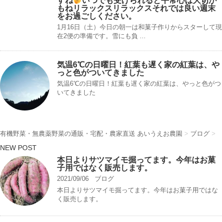
すね
いつでも受けられると平常心は大切か
もねリラックスリラックスそれでは良い週末
をお過ごしください。
1月16日（土）今日の朝一は和菓子作りからスターして現
在2便の準備です。雪にも負 ...
気温6℃の日曜日！紅葉も遅く家の紅葉は、や
っと色がついてきました
気温6℃の日曜日！紅葉も遅く家の紅葉は、やっと色がつ
いてきました
有機野菜・無農薬野菜の通販・宅配・農家直送 あいうえお農園
>
ブログ
>
NEW POST
本日よりサツマイモ掘ってます。今年はお菓
子用ではなく販売します。
2021/09/06
ブログ
本日よりサツマイモ掘ってます。今年はお菓子用ではな
く販売します。