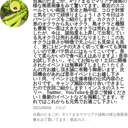
台風のたまごが、4つ？まるでマリアナ諸島の
様な衛星画像をみて驚いてます。最近のスコ
ールといい南国！安全と熱中症、コロナ対策
と気をつけて頑張りましょう！さて今日はネ
バ〜シリーズをご紹介します。カクカクした
形のオクラから丸いオクラ、島オクラと種類
も豊富で一昔は大きなオクラは売れませんで
したが、今は、認知度も上昇して出荷してい
る丸オクラは売れる様になりました！この丸
オクラは長さが特徴で天ぷらにも見栄えも良
く、更に1センチの大きく切って食べても美味
しいので夏バテ防止にはもってこいです。長
くて柔らかいので食べ応えはありますよ♪ 是非
お試し下さい♪。そしてお知らせ！土日に開催
されたイベントは無事終了しました！たくさ
んの方お越し頂き誠に有難う御座います、次
回機会があれば是非イベントにお越し下さ
い！尚、イベントは主催者様の公式内容のと
おりです。キャンプ️施設の知り合いできまし
たので次回ご紹介します！インスタのストー
リー、Twitter、YouTubeを是非ご登録くださ
い！最新のイベントなどを掲載してます。そ
れではこれからも元気でお過ごし下さい♪
2021/08/04
ブログ
台風のたまごが、4つ？まるでマリアナ諸島の様な衛星画
像をみて驚いてます。最近のス ...