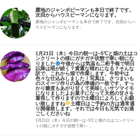
露地のジャンボピーマンも本日で終了です。
次回からハウスピーマンになります。
露地のジャンボピーマンも本日で終了です。次回からハ
ウスピーマンになります。
1月21日（木）今日の朝一は−5℃と畑の土はコ
ンクリートの様にガチガチ状態で寒い朝にな
りました
午後からは気温も二桁予報で明日
以降は雨が続く？貴重な晴れになる？そんな
訳で、これから畑で作業します。午前中は
色々な仕込みしました！写真は、さつまいも
のスイーツ作りの為の準備の一枚です。すっ
かり糖度もあがり甘くて美味しいサツマイモ
になりましたよお菓子になって天然の甘さを
重視して作りますので土曜日によろしくお願
い致しますね
土曜日はご予約の方は通常通
り開催致します。それでは今日も元気でお過
ごしくださいね
1月21日（木）今日の朝一は−5℃と畑の土はコンクリー
トの様にガチガチ状態で寒い ...