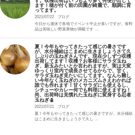
す。収穫出荷はいつもより多く何便か出して
ます！穂が付く前の田圃が綺麗で、順調に育
ってます。
2021/07/22
ブログ
今日から連休で各地でイベント中止が多いですが、食料
品は美味しい野菜果物が満載です ...
夏！今年もやってきたって感じの暑さです
が、水分補給はこまめに生きましょうさて久
しぶりの玉ねぎさんです。現在少しずつ収穫
出荷してます！収穫？お客様にサラダ玉ね
ぎ、新玉みたいとか言われますが、実は大変
ゆっくり室内で成長させてるからで、甘く、
サラダ玉ねぎ見たいにしてます。なんら難し
い今年なく玉ねぎのメカニズムさえわかれば
誰でも作れます！甘くサラダにも使えるし、
シチューやカレー何でも料理に使えますね！
尚、出荷時は見慣れた玉ねぎに変身する忍者
玉ねぎ
2021/07/21
ブログ
夏！今年もやってきたって感じの暑さですが、水分補給
はこまめに生きましょうさて久し ...