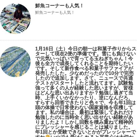
鮮魚コーナーも人気！
鮮魚コーナーも人気！
1月16日（土）今日の朝一は和菓子作りからス
ターして現在2便の準備です。雪にも負けない
で元気いっぱいで育ってる玉ねぎちゃん！今
後も全力で成長してくれることを期待したい
です。そして新作食べる和菓子サファイアが
発売したした。少なめだったので10分で完売
したので追加します。さて、ニュースで共通
テストがスタートしたと流れてます。試験勉
強って多くの人が経験した思いますが、皆様
はどんな思い出ありますか？勉強し過ぎて当
時、上手くいかなかったり、逆になんだろ、
すらすら回答できたりと色々で、今も年1回は
頭の体操で日常使わない国家資格を収穫して
ます。私の場合は、最初は緊張してあれだけ
勉強したのに当時全く思い出せない経験があ
りましたよ！しかし回数を積み重ねて精神的
にプレッシャーを感じることは減りました。
年1回とか受験できないとかがプレッシャーで