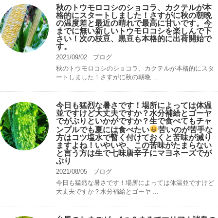
秋のトウモロコシのショコラ、カクテルが本
格的にスタートしました！さすがに秋の朝晩
の温度差と最近の晴れで最高に甘いです。今
までに無い新しいトウモロコシを楽しんで下
さい！次の枝豆、黒豆も本格的に出荷開始で
す。
2021/09/02
ブログ
秋のトウモロコシのショコラ、カクテルが本格的にスタ
ートしました！さすがに秋の朝晩 ...
今日も猛烈な暑さです！場所によっては体温
並ですけど大丈夫ですか？水分補給とゴーヤ
でがぶりといかがですか？生で食べてもチャ
ンプルでも夏には食べたい
苦いのが苦手な
方はコツ塩水で暫く付けておくと苦味が減り
ますよね！いやいや、この苦味がたまらない
と言う方は生で七味唐辛子にマヨネーズでが
ぶり
2021/08/05
ブログ
今日も猛烈な暑さです！場所によっては体温並ですけど
大丈夫ですか？水分補給とゴーヤ ...