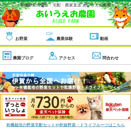
有機野菜の通販・宅配・農家直送 あいうえお農園
お野菜
農業体験
動画
農園ブログ
アクセス
問合わせ
有機栽培の野菜宅配セットや乾燥野菜・ドライフルーツはこちら