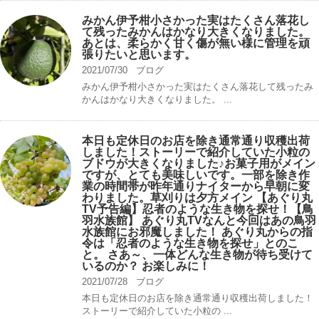
みかん伊予柑小さかった実はたくさん落花し
て残ったみかんはかなり大きくなりました。
あとは、柔らかく甘く傷が無い様に管理を頑
張りたいと思います。
2021/07/30
ブログ
みかん伊予柑小さかった実はたくさん落花して残ったみ
かんはかなり大きくなりました。 ...
本日も定休日のお店を除き通常通り収穫出荷
しました！ストーリーで紹介していた小粒の
ブドウが大きくなりました♪お菓子用がメイン
ですが、とても美味しいです。一部を除き作
業の時間帯が昨年通りナイターから早朝に変
わりました。草刈りは夕方メイン 【あぐり丸
TV予告編】忍者のような生き物を探せ！【鳥
羽水族館】 あぐり丸TVなんと今回はあの鳥羽
水族館にお邪魔しました！ あぐり丸からの指
令は「忍者のような生き物を探せ」とのこ
と。 さあ～、一体どんな生き物が待ち受けて
いるのか？ お楽しみに！
2021/07/28
ブログ
本日も定休日のお店を除き通常通り収穫出荷しました！
ストーリーで紹介していた小粒の ...