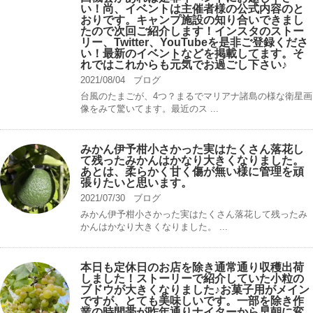
い！尚、イベントは主催者様の公式内容のと
おりです。キャンプ️施設の知り合いできまし
たので次回ご紹介します！インスタのストー
リー、Twitter、YouTubeを是非ご登録くださ
い！最新のイベントなどを掲載してます。そ
れではこれからも元気でお過ごし下さい♪
2021/08/04
ブログ
台風のたまごが、4つ？まるでマリアナ諸島の様な衛星画
像をみて驚いてます。最近のス ...
みかん伊予柑小さかった実はたくさん落花し
て残ったみかんはかなり大きくなりました。
あとは、柔らかく甘く傷が無い様に管理を頑
張りたいと思います。
2021/07/30
ブログ
みかん伊予柑小さかった実はたくさん落花して残ったみ
かんはかなり大きくなりました。 ...
本日も定休日のお店を除き通常通り収穫出荷
しました！ストーリーで紹介していた小粒の
ブドウが大きくなりました♪お菓子用がメイン
ですが、とても美味しいです。一部を除き作
業の時間帯が昨年通りナイターから早朝に変