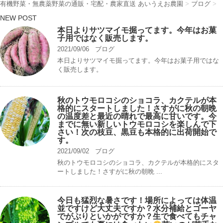
有機野菜・無農薬野菜の通販・宅配・農家直送 あいうえお農園
>
ブログ
>
NEW POST
本日よりサツマイモ掘ってます。今年はお菓
子用ではなく販売します。
2021/09/06
ブログ
本日よりサツマイモ掘ってます。今年はお菓子用ではな
く販売します。
秋のトウモロコシのショコラ、カクテルが本
格的にスタートしました！さすがに秋の朝晩
の温度差と最近の晴れで最高に甘いです。今
までに無い新しいトウモロコシを楽しんで下
さい！次の枝豆、黒豆も本格的に出荷開始で
す。
2021/09/02
ブログ
秋のトウモロコシのショコラ、カクテルが本格的にスタ
ートしました！さすがに秋の朝晩 ...
今日も猛烈な暑さです！場所によっては体温
並ですけど大丈夫ですか？水分補給とゴーヤ
でがぶりといかがですか？生で食べてもチャ