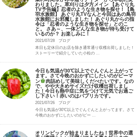
わりました。草刈りは夕方メイン 【あぐり丸
TV予告編】忍者のような生き物を探せ！【鳥
羽水族館】 あぐり丸TVなんと今回はあの鳥羽
水族館にお邪魔しました！ あぐり丸からの指
令は「忍者のような生き物を探せ」とのこ
と。 さあ～、一体どんな生き物が待ち受けて
いるのか？ お楽しみに！
2021/07/28
ブログ
本日も定休日のお店を除き通常通り収穫出荷しました！
ストーリーで紹介していた小粒の ...
今日も気温が30℃以上でぐんぐんと上がって
ます。さて今晩のおかずにしたいのがピーマ
ン
肉詰めして美味しくだべたいです。なの
で、やや大きめサイズだけ収穫出荷しまし
た！今日も熱中症に気をつけて元気でお過ご
し下さい！赤いのはパプリカです。
2021/07/26
ブログ
今日も気温が30℃以上でぐんぐんと上がってます。さて
今晩のおかずにしたいのがピー ...
オリンピックが始まりましたね！世界中の選