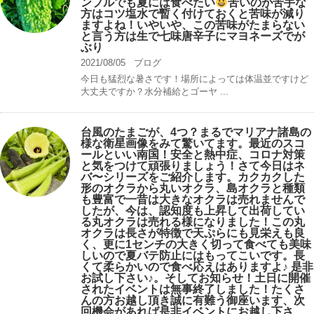
ンプルでも夏には食べたい
苦いのが苦手な
方はコツ塩水で暫く付けておくと苦味が減り
ますよね！いやいや、この苦味がたまらない
と言う方は生で七味唐辛子にマヨネーズでが
ぶり
2021/08/05
ブログ
今日も猛烈な暑さです！場所によっては体温並ですけど
大丈夫ですか？水分補給とゴーヤ ...
台風のたまごが、4つ？まるでマリアナ諸島の
様な衛星画像をみて驚いてます。最近のスコ
ールといい南国！安全と熱中症、コロナ対策
と気をつけて頑張りましょう！さて今日はネ
バ〜シリーズをご紹介します。カクカクした
形のオクラから丸いオクラ、島オクラと種類
も豊富で一昔は大きなオクラは売れませんで
したが、今は、認知度も上昇して出荷してい
る丸オクラは売れる様になりました！この丸
オクラは長さが特徴で天ぷらにも見栄えも良
く、更に1センチの大きく切って食べても美味
しいので夏バテ防止にはもってこいです。長
くて柔らかいので食べ応えはありますよ♪ 是非
お試し下さい♪。そしてお知らせ！土日に開催
されたイベントは無事終了しました！たくさ
んの方お越し頂き誠に有難う御座います、次
回機会があれば是非イベントにお越し下さ