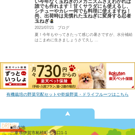
い今年なく玉ねぎのメカニズムさえわかれば
誰でも作れます！甘くサラダにも使えるし、
シチューやカレー何でも料理に使えますね！
尚、出荷時は見慣れた玉ねぎに変身する忍者
玉ねぎ
2021/07/21
ブログ
夏！今年もやってきたって感じの暑さですが、水分補給
はこまめに生きましょうさて久し ...
有機栽培の野菜宅配セットや乾燥野菜・ドライフルーツはこちら
■所在地
三重県伊賀市柘植町七水口1-1