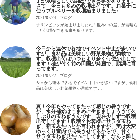
手が素晴らしい活躍ができる事を祈ります。
さて、今日も多めの収穫出荷です。お菓子に
使うブルベリーを収穫始まりました♪
2021/07/24
ブログ
オリンピックが始まりましたね！世界中の選手が素晴ら
しい活躍ができる事を祈ります。 ...
今日から連休で各地でイベント中止が多いで
すが、食料品は美味しい野菜果物が満載で
す。収穫出荷はいつもより多く何便か出して
ます！穂が付く前の田圃が綺麗で、順調に育
ってます。
2021/07/22
ブログ
今日から連休で各地でイベント中止が多いですが、食料
品は美味しい野菜果物が満載です ...
夏！今年もやってきたって感じの暑さです
が、水分補給はこまめに生きましょうさて久
しぶりの玉ねぎさんです。現在少しずつ収穫
出荷してます！収穫？お客様にサラダ玉ね
ぎ、新玉みたいとか言われますが、実は大変
ゆっくり室内で成長させてるからで、甘く、
サラダ玉ねぎ見たいにしてます。なんら難し