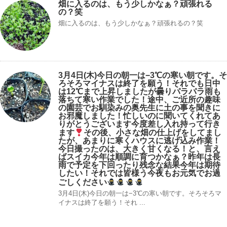
畑に入るのは、もう少しかなぁ？頑張れる
の？笑
畑に入るのは、もう少しかなぁ？頑張れるの？笑
3月4日(木)今日の朝一は−3℃の寒い朝です。そ
ろそろマイナスは終了を願う！それでも日中
は12℃まで上昇しましたが曇りパラパラ雨も
落ちて寒い作業でした！途中、ご近所の趣味
の園芸でお馴染みの奥先生に土の事を聞きに
お邪魔しました！忙しいのに聞いてくれてあ
りがとうございます今度差し入れ持って行き
ます
その後、小さな畑の仕上げをしてまし
たが、あまりに寒くハウスに逃げ込み作業！
今日撮ったのは、大きく甘くなる！と、言え
ばスイカ今年は順調に育つかなぁ？昨年は長
雨で予定を下回ったり残念な結果今年は期待
したい！それでは皆様う今夜もお元気でお過
ごしください
3月4日(木)今日の朝一は−3℃の寒い朝です。そろそろマ
イナスは終了を願う！それ ...