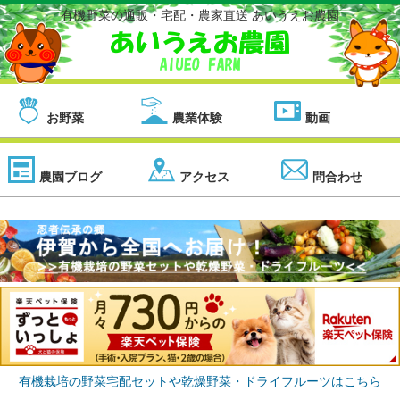
有機野菜の通販・宅配・農家直送 あいうえお農園
お野菜
農業体験
動画
農園ブログ
アクセス
問合わせ
有機栽培の野菜宅配セットや乾燥野菜・ドライフルーツはこちら