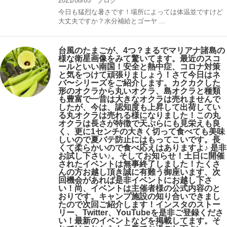
2021/08/05
ブログ
今日も猛烈な暑さです！場所によっては体温並ですけど
大丈夫ですか？水分補給とゴーヤ ...
台風のたまごが、4つ？まるでマリアナ諸島の
様な衛星画像をみて驚いてます。最近のスコ
ールといい南国！安全と熱中症、コロナ対策
と気をつけて頑張りましょう！さて今日はネ
バ〜シリーズをご紹介します。カクカクした
形のオクラから丸いオクラ、島オクラと種類
も豊富で一昔は大きなオクラは売れませんで
したが、今は、認知度も上昇して出荷してい
る丸オクラは売れる様になりました！この丸
オクラは長さが特徴で天ぷらにも見栄えも良
く、更に1センチの大きく切って食べても美味
しいので夏バテ防止にはもってこいです。長
くて柔らかいので食べ応えはありますよ♪ 是非
お試し下さい♪。そしてお知らせ！土日に開催
されたイベントは無事終了しました！たくさ
んの方お越し頂き誠に有難う御座います、次
回機会があれば是非イベントにお越し下さ
い！尚、イベントは主催者様の公式内容のと
おりです。キャンプ️施設の知り合いできまし
たので次回ご紹介します！インスタのストー
リー、Twitter、YouTubeを是非ご登録くださ
い！最新のイベントなどを掲載してます。そ