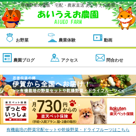
有機野菜の通販・宅配・農家直送 あいうえお農園
お野菜
農業体験
動画
農園ブログ
アクセス
問合わせ
有機栽培の野菜宅配セットや乾燥野菜・ドライフルーツはこちら