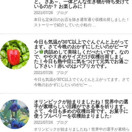
と。 さあ～、一体どんな生き物が待ち受けて
いるのか？ お楽しみに！
2021/07/28
ブログ
本日も定休日のお店を除き通常通り収穫出荷しました！
ストーリーで紹介していた小粒の ...
今日も気温が30℃以上でぐんぐんと上がって
ます。さて今晩のおかずにしたいのがピーマ
ン
肉詰めして美味しくだべたいです。なの
で、やや大きめサイズだけ収穫出荷しまし
た！今日も熱中症に気をつけて元気でお過ご
し下さい！赤いのはパプリカです。
2021/07/26
ブログ
今日も気温が30℃以上でぐんぐんと上がってます。さて
今晩のおかずにしたいのがピー ...
オリンピックが始まりましたね！世界中の選
手が素晴らしい活躍ができる事を祈ります。
さて、今日も多めの収穫出荷です。お菓子に
使うブルベリーを収穫始まりました♪
2021/07/24
ブログ
オリンピックが始まりましたね！世界中の選手が素晴ら