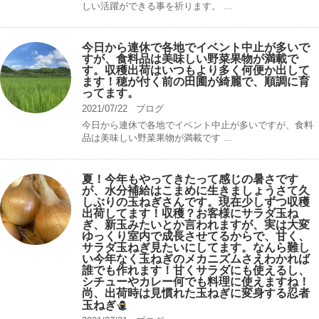
しい活躍ができる事を祈ります。 ...
今日から連休で各地でイベント中止が多いで
すが、食料品は美味しい野菜果物が満載で
す。収穫出荷はいつもより多く何便か出して
ます！穂が付く前の田圃が綺麗で、順調に育
ってます。
2021/07/22
ブログ
今日から連休で各地でイベント中止が多いですが、食料
品は美味しい野菜果物が満載です ...
夏！今年もやってきたって感じの暑さです
が、水分補給はこまめに生きましょうさて久
しぶりの玉ねぎさんです。現在少しずつ収穫
出荷してます！収穫？お客様にサラダ玉ね
ぎ、新玉みたいとか言われますが、実は大変
ゆっくり室内で成長させてるからで、甘く、
サラダ玉ねぎ見たいにしてます。なんら難し
い今年なく玉ねぎのメカニズムさえわかれば
誰でも作れます！甘くサラダにも使えるし、
シチューやカレー何でも料理に使えますね！
尚、出荷時は見慣れた玉ねぎに変身する忍者
玉ねぎ