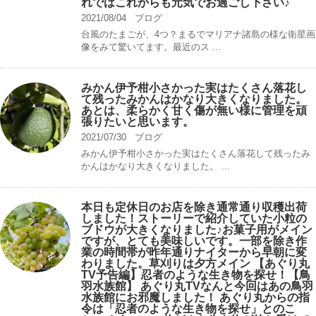
れではこれからも元気でお過ごし下さい♪
2021/08/04
ブログ
台風のたまごが、4つ？まるでマリアナ諸島の様な衛星画
像をみて驚いてます。最近のス ...
みかん伊予柑小さかった実はたくさん落花し
て残ったみかんはかなり大きくなりました。
あとは、柔らかく甘く傷が無い様に管理を頑
張りたいと思います。
2021/07/30
ブログ
みかん伊予柑小さかった実はたくさん落花して残ったみ
かんはかなり大きくなりました。 ...
本日も定休日のお店を除き通常通り収穫出荷
しました！ストーリーで紹介していた小粒の
ブドウが大きくなりました♪お菓子用がメイン
ですが、とても美味しいです。一部を除き作
業の時間帯が昨年通りナイターから早朝に変
わりました。草刈りは夕方メイン 【あぐり丸
TV予告編】忍者のような生き物を探せ！【鳥
羽水族館】 あぐり丸TVなんと今回はあの鳥羽
水族館にお邪魔しました！ あぐり丸からの指
令は「忍者のような生き物を探せ」とのこ