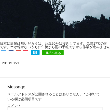
日本に影響は無いだろうは、台風20号は接近してます、気温17℃の朝
です。土が乾かないうちに午後から雨の予報ですから作業が進みません
B!
LINEへ送る
2019/10/21
Message
メールアドレスが公開されることはありません。
*
が付いて
いる欄は必須項目です
コメント