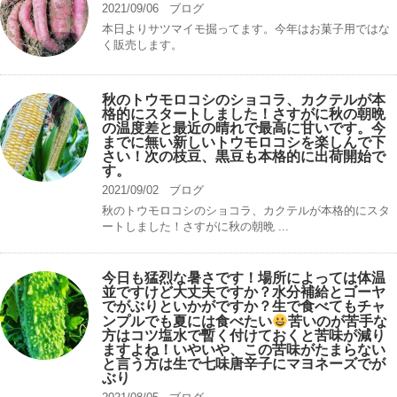
2021/09/06
ブログ
本日よりサツマイモ掘ってます。今年はお菓子用ではな
く販売します。
秋のトウモロコシのショコラ、カクテルが本
格的にスタートしました！さすがに秋の朝晩
の温度差と最近の晴れで最高に甘いです。今
までに無い新しいトウモロコシを楽しんで下
さい！次の枝豆、黒豆も本格的に出荷開始で
す。
2021/09/02
ブログ
秋のトウモロコシのショコラ、カクテルが本格的にスタ
ートしました！さすがに秋の朝晩 ...
今日も猛烈な暑さです！場所によっては体温
並ですけど大丈夫ですか？水分補給とゴーヤ
でがぶりといかがですか？生で食べてもチャ
ンプルでも夏には食べたい
苦いのが苦手な
方はコツ塩水で暫く付けておくと苦味が減り
ますよね！いやいや、この苦味がたまらない
と言う方は生で七味唐辛子にマヨネーズでが
ぶり