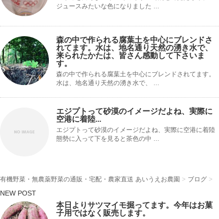
ジュースみたいな色になりました ...
森の中で作られる腐葉土を中心にブレンドさ
れてます。水は、地名通り天然の湧き水で、
来られたかたは、皆さん感動して下さいま
す。
森の中で作られる腐葉土を中心にブレンドされてます。
水は、地名通り天然の湧き水で、 ...
エジプトって砂漠のイメージだよね、実際に
空港に着陸...
エジプトって砂漠のイメージだよね、実際に空港に着陸
態勢に入って下を見ると茶色の中 ...
有機野菜・無農薬野菜の通販・宅配・農家直送 あいうえお農園
>
ブログ
>
NEW POST
本日よりサツマイモ掘ってます。今年はお菓
子用ではなく販売します。