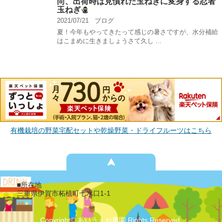
尚、出荷時は見慣れた玉ねぎに変身する忍者
玉ねぎ
2021/07/21
ブログ
夏！今年もやってきたって感じの暑さですが、水分補給
はこまめに生きましょうさて久し ...
有機栽培の野菜宅配セットや乾燥野菜・ドライフルーツはこちら
■所在地
三重県伊賀市柘植町七水口1-1
Copyright© あいうえお農園 Rights Reserved.