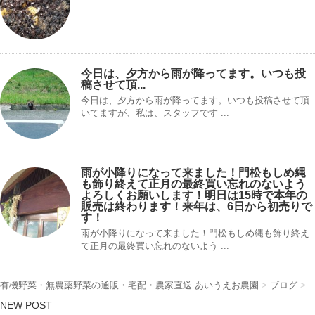
今日は、夕方から雨が降ってます。いつも投
稿させて頂...
今日は、夕方から雨が降ってます。いつも投稿させて頂
いてますが、私は、スタッフです ...
雨が小降りになって来ました！門松もしめ縄
も飾り終えて正月の最終買い忘れのないよう
よろしくお願いします！明日は15時で本年の
販売は終わります！来年は、6日から初売りで
す！
雨が小降りになって来ました！門松もしめ縄も飾り終え
て正月の最終買い忘れのないよう ...
有機野菜・無農薬野菜の通販・宅配・農家直送 あいうえお農園
>
ブログ
>
NEW POST