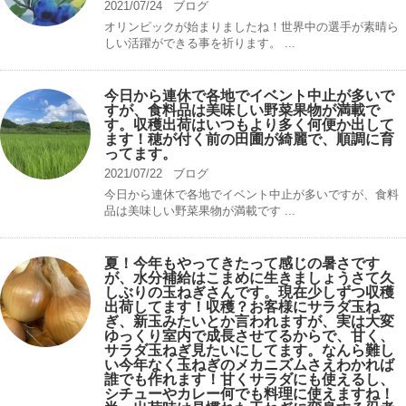
2021/07/24
ブログ
オリンピックが始まりましたね！世界中の選手が素晴ら
しい活躍ができる事を祈ります。 ...
今日から連休で各地でイベント中止が多いで
すが、食料品は美味しい野菜果物が満載で
す。収穫出荷はいつもより多く何便か出して
ます！穂が付く前の田圃が綺麗で、順調に育
ってます。
2021/07/22
ブログ
今日から連休で各地でイベント中止が多いですが、食料
品は美味しい野菜果物が満載です ...
夏！今年もやってきたって感じの暑さです
が、水分補給はこまめに生きましょうさて久
しぶりの玉ねぎさんです。現在少しずつ収穫
出荷してます！収穫？お客様にサラダ玉ね
ぎ、新玉みたいとか言われますが、実は大変
ゆっくり室内で成長させてるからで、甘く、
サラダ玉ねぎ見たいにしてます。なんら難し
い今年なく玉ねぎのメカニズムさえわかれば
誰でも作れます！甘くサラダにも使えるし、
シチューやカレー何でも料理に使えますね！