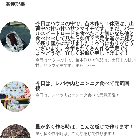
関連記事
今日はハウスの中で、苗木作り！休憩は、出
荷中の甘い甘いサツマイモです。まだ、パー
ルスイートロードを食べたこと無いなら他と
食べ比べして見たら如何？予定を遥かに超え
て残り僅かになりました！本当にありがとう
ございます。今年もたくさん作る予定です
よ〜どうぞ、宜しくお願い申し上げます！
今日はハウスの中で、苗木作り！休憩は、出荷中の甘い
甘いサツマイモです。まだ、パー ...
今日は、レバや肉とニンニク食べて元気回
復！
今日は、レバや肉とニンニク食べて元気回復！
量が多く作る時は、こんな感じで作ります！
量が多く作る時は、こんな感じで作ります！