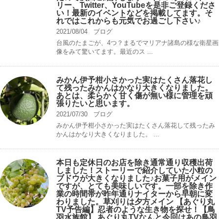
リー、Twitter、YouTubeを是非ご登録くださ
い！最新のイベントなどを掲載してます。そ
れではこれからも元気でお過ごし下さい♪
2021/08/04
ブログ
台風のたまごが、4つ？まるでマリアナ諸島の様な衛星画
像をみて驚いてます。最近のス ...
みかん伊予柑小さかった実はたくさん落花し
て残ったみかんはかなり大きくなりました。
あとは、柔らかく甘く傷が無い様に管理を頑
張りたいと思います。
2021/07/30
ブログ
みかん伊予柑小さかった実はたくさん落花して残ったみ
かんはかなり大きくなりました。 ...
本日も定休日のお店を除き通常通り収穫出荷
しました！ストーリーで紹介していた小粒の
ブドウが大きくなりました♪お菓子用がメイン
ですが、とても美味しいです。一部を除き作
業の時間帯が昨年通りナイターから早朝に変
わりました。草刈りは夕方メイン 【あぐり丸
TV予告編】忍者のような生き物を探せ！【鳥
羽水族館】 あぐり丸TVなんと今回はあの鳥羽