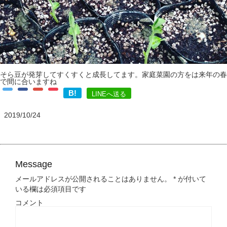
そら豆が発芽してすくすくと成長してます。家庭菜園の方をは来年の春
で間に合いますね
B!
LINEへ送る
2019/10/24
Message
メールアドレスが公開されることはありません。
*
が付いて
いる欄は必須項目です
コメント