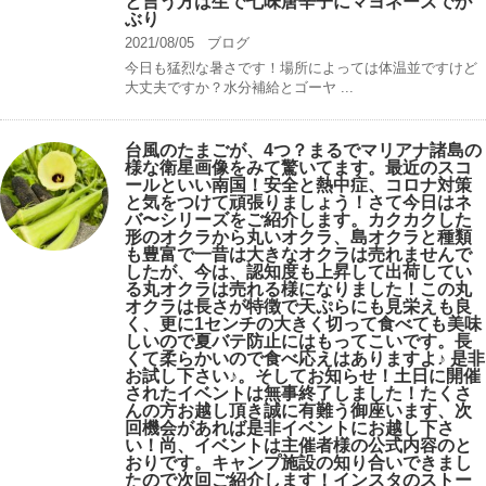
と言う方は生で七味唐辛子にマヨネーズでが
ぶり
2021/08/05
ブログ
今日も猛烈な暑さです！場所によっては体温並ですけど
大丈夫ですか？水分補給とゴーヤ ...
台風のたまごが、4つ？まるでマリアナ諸島の
様な衛星画像をみて驚いてます。最近のスコ
ールといい南国！安全と熱中症、コロナ対策
と気をつけて頑張りましょう！さて今日はネ
バ〜シリーズをご紹介します。カクカクした
形のオクラから丸いオクラ、島オクラと種類
も豊富で一昔は大きなオクラは売れませんで
したが、今は、認知度も上昇して出荷してい
る丸オクラは売れる様になりました！この丸
オクラは長さが特徴で天ぷらにも見栄えも良
く、更に1センチの大きく切って食べても美味
しいので夏バテ防止にはもってこいです。長
くて柔らかいので食べ応えはありますよ♪ 是非
お試し下さい♪。そしてお知らせ！土日に開催
されたイベントは無事終了しました！たくさ
んの方お越し頂き誠に有難う御座います、次
回機会があれば是非イベントにお越し下さ
い！尚、イベントは主催者様の公式内容のと
おりです。キャンプ️施設の知り合いできまし
たので次回ご紹介します！インスタのストー