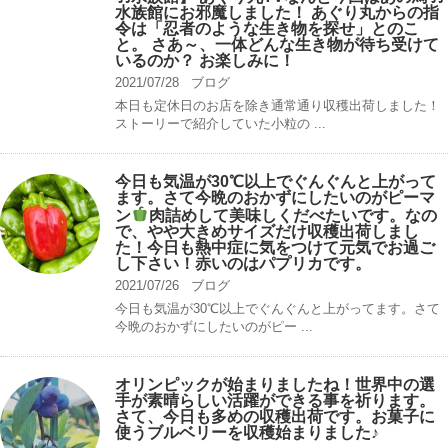
水族館にお邪魔しました！ あぐり丸からの指
令は「忍者のような生き物を探せ」とのこ
と。 さあ～、一体どんな生き物が待ち受けて
いるのか？ お楽しみに！
2021/07/28
ブログ
本日も定休日のお店を除き通常通り収穫出荷しました！
ストーリーで紹介していた小粒の ...
今日も気温が30℃以上でぐんぐんと上がって
ます。さて今晩のおかずにしたいのがピーマ
ン
肉詰めして美味しくだべたいです。なの
で、やや大きめサイズだけ収穫出荷しまし
た！今日も熱中症に気をつけて元気でお過ご
し下さい！赤いのはパプリカです。
2021/07/26
ブログ
今日も気温が30℃以上でぐんぐんと上がってます。さて
今晩のおかずにしたいのがピー ...
オリンピックが始まりましたね！世界中の選
手が素晴らしい活躍ができる事を祈ります。
さて、今日も多めの収穫出荷です。お菓子に
使うブルベリーを収穫始まりました♪