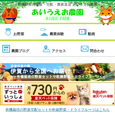
有機野菜の通販・宅配・農家直送 あいうえお農園
お野菜
農業体験
動画
農園ブログ
アクセス
問合わせ
有機栽培の野菜宅配セットや乾燥野菜・ドライフルーツはこちら