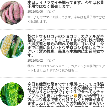
本日よりサツマイモ掘ってます。今年はお菓
子用ではなく販売します。
2021/09/06
ブログ
本日よりサツマイモ掘ってます。今年はお菓子用ではな
く販売します。
秋のトウモロコシのショコラ、カクテルが本
格的にスタートしました！さすがに秋の朝晩
の温度差と最近の晴れで最高に甘いです。今
までに無い新しいトウモロコシを楽しんで下
さい！次の枝豆、黒豆も本格的に出荷開始で
す。
2021/09/02
ブログ
秋のトウモロコシのショコラ、カクテルが本格的にスタ
ートしました！さすがに秋の朝晩 ...
今日も猛烈な暑さです！場所によっては体温
並ですけど大丈夫ですか？水分補給とゴーヤ
でがぶりといかがですか？生で食べてもチャ
ンプルでも夏には食べたい
苦いのが苦手な
方はコツ塩水で暫く付けておくと苦味が減り
ますよね！いやいや、この苦味がたまらない