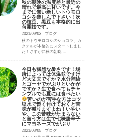
秋の朝晩の温度差と最近の
晴れで最高に甘いです。今
までに無い新しいトウモロ
コシを楽しんで下さい！次
の枝豆、黒豆も本格的に出
荷開始です。
2021/09/02
ブログ
秋のトウモロコシのショコラ、カ
クテルが本格的にスタートしまし
た！さすがに秋の朝晩 ...
今日も猛烈な暑さです！場
所によっては体温並ですけ
ど大丈夫ですか？水分補給
とゴーヤでがぶりといかが
ですか？生で食べてもチャ
ンプルでも夏には食べたい
苦いのが苦手な方はコツ
塩水で暫く付けておくと苦
味が減りますよね！いやい
や、この苦味がたまらない
と言う方は生で七味唐辛子
にマヨネーズでがぶり
2021/08/05
ブログ