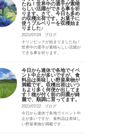
たね！世界中の選手が素晴
らしい活躍ができる事を祈
ります。さて、今日も多め
の収穫出荷です。お菓子に
使うブルベリーを収穫始ま
りました♪
2021/07/24
ブログ
オリンピックが始まりましたね！
世界中の選手が素晴らしい活躍が
できる事を祈ります。 ...
今日から連休で各地でイベ
ント中止が多いですが、食
料品は美味しい野菜果物が
満載です。収穫出荷はいつ
もより多く何便か出してま
す！穂が付く前の田圃が綺
麗で、順調に育ってます。
2021/07/22
ブログ
今日から連休で各地でイベント中
止が多いですが、食料品は美味し
い野菜果物が満載です ...