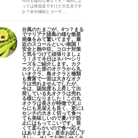
今日も猛烈な暑さです！場所によ
っては体温並ですけど大丈夫です
か？水分補給とゴーヤ ...
台風のたまごが、4つ？まる
でマリアナ諸島の様な衛星
画像をみて驚いてます。最
近のスコールといい南国！
安全と熱中症、コロナ対策
と気をつけて頑張りましょ
う！さて今日はネバ〜シリ
ーズをご紹介します。カク
カクした形のオクラから丸
いオクラ、島オクラと種類
も豊富で一昔は大きなオク
ラは売れませんでしたが、
今は、認知度も上昇して出
荷している丸オクラは売れ
る様になりました！この丸
オクラは長さが特徴で天ぷ
らにも見栄えも良く、更に1
センチの大きく切って食べ
ても美味しいので夏バテ防
止にはもってこいです。長
くて柔らかいので食べ応え
はありますよ♪ 是非お試し下
さい♪。そしてお知らせ！土