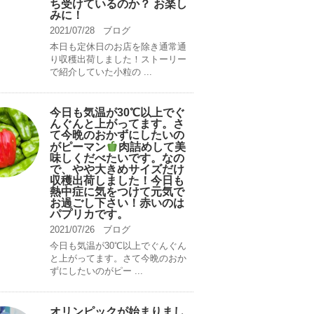
ち受けているのか？ お楽し
みに！
2021/07/28
ブログ
本日も定休日のお店を除き通常通
り収穫出荷しました！ストーリー
で紹介していた小粒の ...
今日も気温が30℃以上でぐ
んぐんと上がってます。さ
て今晩のおかずにしたいの
がピーマン
肉詰めして美
味しくだべたいです。なの
で、やや大きめサイズだけ
収穫出荷しました！今日も
熱中症に気をつけて元気で
お過ごし下さい！赤いのは
パプリカです。
2021/07/26
ブログ
今日も気温が30℃以上でぐんぐん
と上がってます。さて今晩のおか
ずにしたいのがピー ...
オリンピックが始まりまし