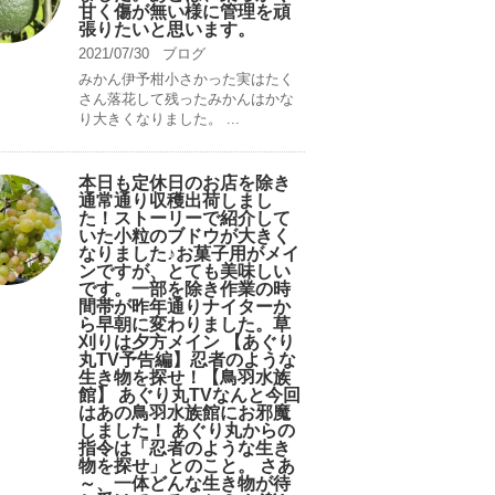
甘く傷が無い様に管理を頑
張りたいと思います。
2021/07/30
ブログ
みかん伊予柑小さかった実はたく
さん落花して残ったみかんはかな
り大きくなりました。 ...
本日も定休日のお店を除き
通常通り収穫出荷しまし
た！ストーリーで紹介して
いた小粒のブドウが大きく
なりました♪お菓子用がメイ
ンですが、とても美味しい
です。一部を除き作業の時
間帯が昨年通りナイターか
ら早朝に変わりました。草
刈りは夕方メイン 【あぐり
丸TV予告編】忍者のような
生き物を探せ！【鳥羽水族
館】 あぐり丸TVなんと今回
はあの鳥羽水族館にお邪魔
しました！ あぐり丸からの
指令は「忍者のような生き
物を探せ」とのこと。 さあ
～、一体どんな生き物が待