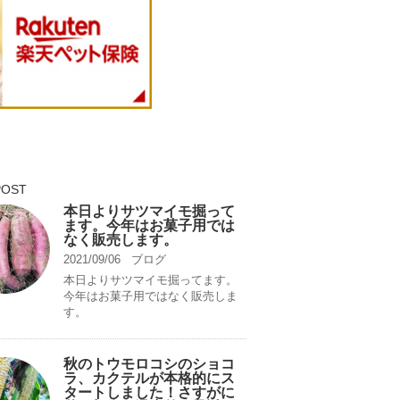
POST
本日よりサツマイモ掘って
ます。今年はお菓子用では
なく販売します。
2021/09/06
ブログ
本日よりサツマイモ掘ってます。
今年はお菓子用ではなく販売しま
す。
秋のトウモロコシのショコ
ラ、カクテルが本格的にス
タートしました！さすがに