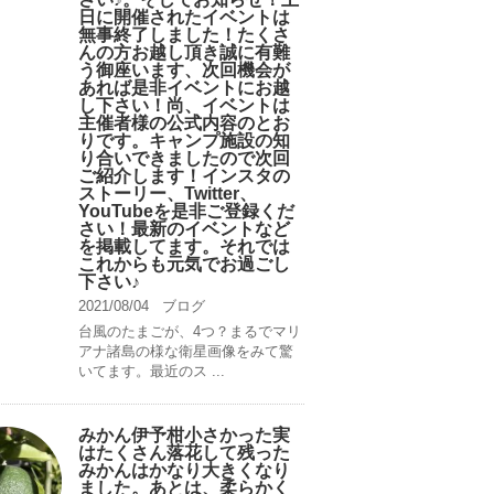
日に開催されたイベントは
無事終了しました！たくさ
んの方お越し頂き誠に有難
う御座います、次回機会が
あれば是非イベントにお越
し下さい！尚、イベントは
主催者様の公式内容のとお
りです。キャンプ️施設の知
り合いできましたので次回
ご紹介します！インスタの
ストーリー、Twitter、
YouTubeを是非ご登録くだ
さい！最新のイベントなど
を掲載してます。それでは
これからも元気でお過ごし
下さい♪
2021/08/04
ブログ
台風のたまごが、4つ？まるでマリ
アナ諸島の様な衛星画像をみて驚
いてます。最近のス ...
みかん伊予柑小さかった実
はたくさん落花して残った
みかんはかなり大きくなり
ました。あとは、柔らかく