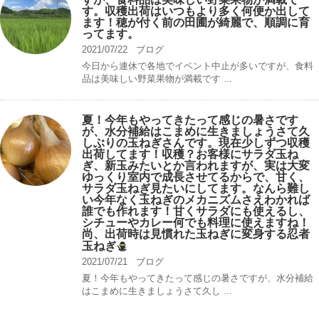
す。収穫出荷はいつもより多く何便か出して
ます！穂が付く前の田圃が綺麗で、順調に育
ってます。
2021/07/22
ブログ
今日から連休で各地でイベント中止が多いですが、食料
品は美味しい野菜果物が満載です ...
夏！今年もやってきたって感じの暑さです
が、水分補給はこまめに生きましょうさて久
しぶりの玉ねぎさんです。現在少しずつ収穫
出荷してます！収穫？お客様にサラダ玉ね
ぎ、新玉みたいとか言われますが、実は大変
ゆっくり室内で成長させてるからで、甘く、
サラダ玉ねぎ見たいにしてます。なんら難し
い今年なく玉ねぎのメカニズムさえわかれば
誰でも作れます！甘くサラダにも使えるし、
シチューやカレー何でも料理に使えますね！
尚、出荷時は見慣れた玉ねぎに変身する忍者
玉ねぎ
2021/07/21
ブログ
夏！今年もやってきたって感じの暑さですが、水分補給
はこまめに生きましょうさて久し ...