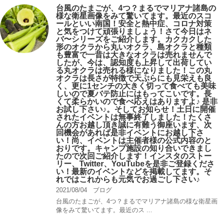
台風のたまごが、4つ？まるでマリアナ諸島の
様な衛星画像をみて驚いてます。最近のスコ
ールといい南国！安全と熱中症、コロナ対策
と気をつけて頑張りましょう！さて今日はネ
バ〜シリーズをご紹介します。カクカクした
形のオクラから丸いオクラ、島オクラと種類
も豊富で一昔は大きなオクラは売れませんで
したが、今は、認知度も上昇して出荷してい
る丸オクラは売れる様になりました！この丸
オクラは長さが特徴で天ぷらにも見栄えも良
く、更に1センチの大きく切って食べても美味
しいので夏バテ防止にはもってこいです。長
くて柔らかいので食べ応えはありますよ♪ 是非
お試し下さい♪。そしてお知らせ！土日に開催
されたイベントは無事終了しました！たくさ
んの方お越し頂き誠に有難う御座います、次
回機会があれば是非イベントにお越し下さ
い！尚、イベントは主催者様の公式内容のと
おりです。キャンプ️施設の知り合いできまし
たので次回ご紹介します！インスタのストー
リー、Twitter、YouTubeを是非ご登録くださ
い！最新のイベントなどを掲載してます。そ
れではこれからも元気でお過ごし下さい♪
2021/08/04
ブログ
台風のたまごが、4つ？まるでマリアナ諸島の様な衛星画
像をみて驚いてます。最近のス ...