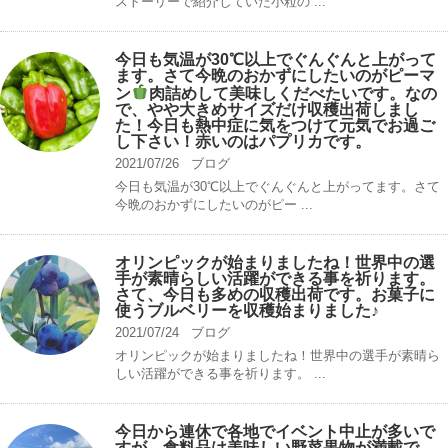
ストーリーで紹介していた小粒の ...
今日も気温が30℃以上でぐんぐんと上がって
ます。さて今晩のおかずにしたいのがピーマ
ン
肉詰めして美味しくだべたいです。なの
で、やや大きめサイズだけ収穫出荷しまし
た！今日も熱中症に気をつけて元気でお過ご
し下さい！赤いのはパプリカです。
2021/07/26
ブログ
今日も気温が30℃以上でぐんぐんと上がってます。さて
今晩のおかずにしたいのがピー ...
オリンピックが始まりましたね！世界中の選
手が素晴らしい活躍ができる事を祈ります。
さて、今日も多めの収穫出荷です。お菓子に
使うブルベリーを収穫始まりました♪
2021/07/24
ブログ
オリンピックが始まりましたね！世界中の選手が素晴ら
しい活躍ができる事を祈ります。 ...
今日から連休で各地でイベント中止が多いで
すが、食料品は美味しい野菜果物が満載で