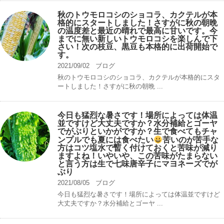
秋のトウモロコシのショコラ、カクテルが本
格的にスタートしました！さすがに秋の朝晩
の温度差と最近の晴れで最高に甘いです。今
までに無い新しいトウモロコシを楽しんで下
さい！次の枝豆、黒豆も本格的に出荷開始で
す。
2021/09/02
ブログ
秋のトウモロコシのショコラ、カクテルが本格的にスタ
ートしました！さすがに秋の朝晩 ...
今日も猛烈な暑さです！場所によっては体温
並ですけど大丈夫ですか？水分補給とゴーヤ
でがぶりといかがですか？生で食べてもチャ
ンプルでも夏には食べたい
苦いのが苦手な
方はコツ塩水で暫く付けておくと苦味が減り
ますよね！いやいや、この苦味がたまらない
と言う方は生で七味唐辛子にマヨネーズでが
ぶり
2021/08/05
ブログ
今日も猛烈な暑さです！場所によっては体温並ですけど
大丈夫ですか？水分補給とゴーヤ ...