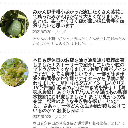
みかん伊予柑小さかった実はたくさん落花し
て残ったみかんはかなり大きくなりました。
あとは、柔らかく甘く傷が無い様に管理を頑
張りたいと思います。
2021/07/30
ブログ
みかん伊予柑小さかった実はたくさん落花して残ったみ
かんはかなり大きくなりました。 ...
本日も定休日のお店を除き通常通り収穫出荷
しました！ストーリーで紹介していた小粒の
ブドウが大きくなりました♪お菓子用がメイン
ですが、とても美味しいです。一部を除き作
業の時間帯が昨年通りナイターから早朝に変
わりました。草刈りは夕方メイン 【あぐり丸
TV予告編】忍者のような生き物を探せ！【鳥
羽水族館】 あぐり丸TVなんと今回はあの鳥羽
水族館にお邪魔しました！ あぐり丸からの指
令は「忍者のような生き物を探せ」とのこ
と。 さあ～、一体どんな生き物が待ち受けて
いるのか？ お楽しみに！
2021/07/28
ブログ
本日も定休日のお店を除き通常通り収穫出荷しました！