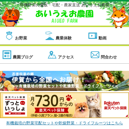
有機野菜の通販・宅配・農家直送 あいうえお農園
お野菜
農業体験
動画
農園ブログ
アクセス
問合わせ
有機栽培の野菜宅配セットや乾燥野菜・ドライフルーツはこちら