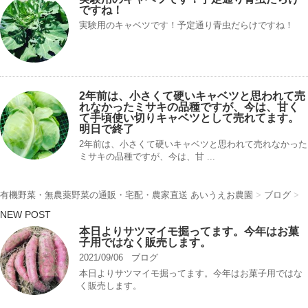
ですね！
実験用のキャベツです！予定通り青虫だらけですね！
2年前は、小さくて硬いキャベツと思われて売
れなかったミサキの品種ですが、今は、甘く
て手頃使い切りキャベツとして売れてます。
明日で終了
2年前は、小さくて硬いキャベツと思われて売れなかった
ミサキの品種ですが、今は、甘 ...
有機野菜・無農薬野菜の通販・宅配・農家直送 あいうえお農園
>
ブログ
>
NEW POST
本日よりサツマイモ掘ってます。今年はお菓
子用ではなく販売します。
2021/09/06
ブログ
本日よりサツマイモ掘ってます。今年はお菓子用ではな
く販売します。