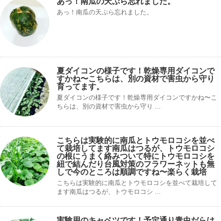
あっ！南瓜の天ぷら忘れました。
あっ！南瓜の天ぷら忘れました。
夏ダイコンの様子です！乾燥専用ダイコンで
すかね〜こちらは、別の資材で害虫から守り
育ってます。
夏ダイコンの様子です！乾燥専用ダイコンですかね〜こ
ちらは、別の資材で害虫から守り ...
こちらは実験的に南瓜とトウモロコシを並べ
て栽培してます南瓜はつるが、トウモロコシ
の根にうまく絡みついて特にトウモロコシを
紐で結んだり台風対策のフラワーネットも無
しで今のところは順調ですね〜楽らく栽培
こちらは実験的に南瓜とトウモロコシを並べて栽培して
ます南瓜はつるが、トウモロコシ ...
実験用のキャベツです！予定通り青虫だらけ