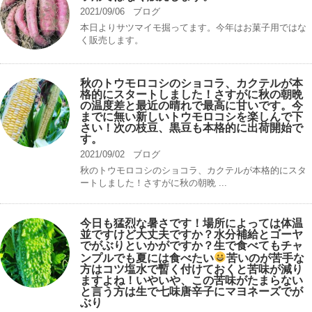
2021/09/06
ブログ
本日よりサツマイモ掘ってます。今年はお菓子用ではな
く販売します。
秋のトウモロコシのショコラ、カクテルが本
格的にスタートしました！さすがに秋の朝晩
の温度差と最近の晴れで最高に甘いです。今
までに無い新しいトウモロコシを楽しんで下
さい！次の枝豆、黒豆も本格的に出荷開始で
す。
2021/09/02
ブログ
秋のトウモロコシのショコラ、カクテルが本格的にスタ
ートしました！さすがに秋の朝晩 ...
今日も猛烈な暑さです！場所によっては体温
並ですけど大丈夫ですか？水分補給とゴーヤ
でがぶりといかがですか？生で食べてもチャ
ンプルでも夏には食べたい
苦いのが苦手な
方はコツ塩水で暫く付けておくと苦味が減り
ますよね！いやいや、この苦味がたまらない
と言う方は生で七味唐辛子にマヨネーズでが
ぶり