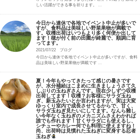
しい活躍ができる事を祈ります。 ...
今日から連休で各地でイベント中止が多いで
すが、食料品は美味しい野菜果物が満載で
す。収穫出荷はいつもより多く何便か出して
ます！穂が付く前の田圃が綺麗で、順調に育
ってます。
2021/07/22
ブログ
今日から連休で各地でイベント中止が多いですが、食料
品は美味しい野菜果物が満載です ...
夏！今年もやってきたって感じの暑さです
が、水分補給はこまめに生きましょうさて久
しぶりの玉ねぎさんです。現在少しずつ収穫
出荷してます！収穫？お客様にサラダ玉ね
ぎ、新玉みたいとか言われますが、実は大変
ゆっくり室内で成長させてるからで、甘く、
サラダ玉ねぎ見たいにしてます。なんら難し
い今年なく玉ねぎのメカニズムさえわかれば
誰でも作れます！甘くサラダにも使えるし、
シチューやカレー何でも料理に使えますね！
尚、出荷時は見慣れた玉ねぎに変身する忍者
玉ねぎ