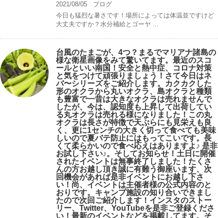
2021/08/05
ブログ
今日も猛烈な暑さです！場所によっては体温並ですけど
大丈夫ですか？水分補給とゴーヤ ...
台風のたまごが、4つ？まるでマリアナ諸島の
様な衛星画像をみて驚いてます。最近のスコ
ールといい南国！安全と熱中症、コロナ対策
と気をつけて頑張りましょう！さて今日はネ
バ〜シリーズをご紹介します。カクカクした
形のオクラから丸いオクラ、島オクラと種類
も豊富で一昔は大きなオクラは売れませんで
したが、今は、認知度も上昇して出荷してい
る丸オクラは売れる様になりました！この丸
オクラは長さが特徴で天ぷらにも見栄えも良
く、更に1センチの大きく切って食べても美味
しいので夏バテ防止にはもってこいです。長
くて柔らかいので食べ応えはありますよ♪ 是非
お試し下さい♪。そしてお知らせ！土日に開催
されたイベントは無事終了しました！たくさ
んの方お越し頂き誠に有難う御座います、次
回機会があれば是非イベントにお越し下さ
い！尚、イベントは主催者様の公式内容のと
おりです。キャンプ️施設の知り合いできまし
たので次回ご紹介します！インスタのストー
リー、Twitter、YouTubeを是非ご登録くださ
い！最新のイベントなどを掲載してます。そ