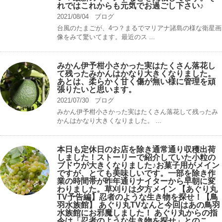
れではこれからも元気でお過ごし下さい♪
2021/08/04
ブログ
台風のたまごが、4つ？まるでマリアナ諸島の様な衛星画
像をみて驚いてます。最近のス ...
みかん伊予柑小さかった実はたくさん落花し
て残ったみかんはかなり大きくなりました。
あとは、柔らかく甘く傷が無い様に管理を頑
張りたいと思います。
2021/07/30
ブログ
みかん伊予柑小さかった実はたくさん落花して残ったみ
かんはかなり大きくなりました。 ...
本日も定休日のお店を除き通常通り収穫出荷
しました！ストーリーで紹介していた小粒の
ブドウが大きくなりました♪お菓子用がメイン
ですが、とても美味しいです。一部を除き作
業の時間帯が昨年通りナイターから早朝に変
わりました。草刈りは夕方メイン 【あぐり丸
TV予告編】忍者のような生き物を探せ！【鳥
羽水族館】 あぐり丸TVなんと今回はあの鳥羽
水族館にお邪魔しました！ あぐり丸からの指
令は「忍者のような生き物を探せ」とのこ