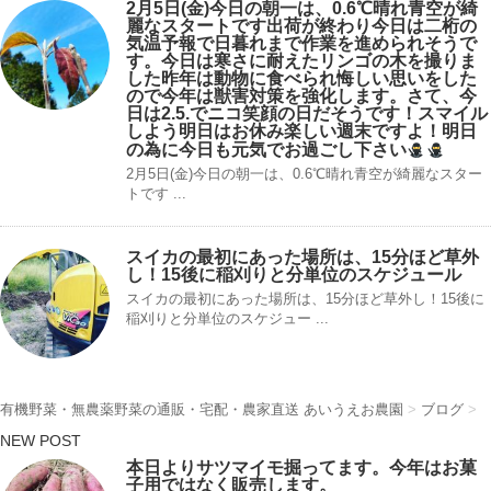
2月5日(金)今日の朝一は、0.6℃晴れ
青空が綺
麗なスタートです出荷が終わり今日は二桁の
気温予報で日暮れまで作業を進められそうで
す。今日は寒さに耐えたリンゴの木を撮りま
した昨年は動物に食べられ悔しい思いをした
ので今年は獣害対策を強化します。さて、今
日は2.5.でニコ笑顔の日だそうです！スマイル
しよう明日はお休み楽しい週末ですよ！明日
の為に今日も元気でお過ごし下さい
2月5日(金)今日の朝一は、0.6℃晴れ️青空が綺麗なスター
トです ...
スイカの最初にあった場所は、15分ほど草外
し！15後に稲刈りと分単位のスケジュール
スイカの最初にあった場所は、15分ほど草外し！15後に
稲刈りと分単位のスケジュー ...
有機野菜・無農薬野菜の通販・宅配・農家直送 あいうえお農園
>
ブログ
>
NEW POST
本日よりサツマイモ掘ってます。今年はお菓
子用ではなく販売します。