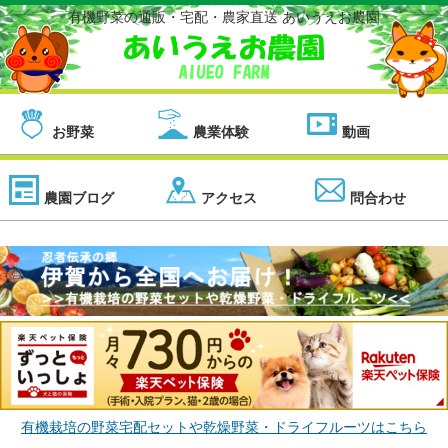
有機野菜の通販・宅配・農家直送 あいうえお農園
お野菜
農業体験
動画
農園ブログ
アクセス
問合わせ
有機栽培の野菜宅配セットや乾燥野菜・ドライフルーツはこちら