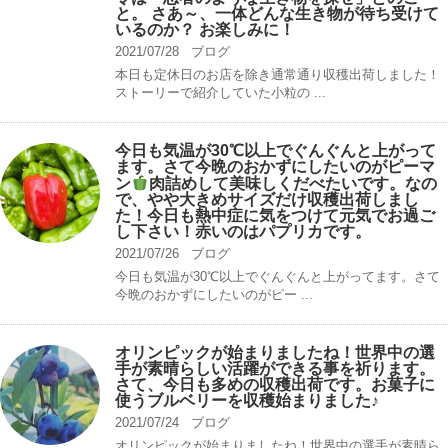
と。 さあ～、一体どんな生き物が待ち受けて
いるのか？ お楽しみに！
2021/07/28
ブログ
本日も定休日のお店を除き通常通り収穫出荷しました！
ストーリーで紹介していた小粒の ...
今日も気温が30℃以上でぐんぐんと上がって
ます。さて今晩のおかずにしたいのがピーマ
ン
肉詰めして美味しくだべたいです。なの
で、やや大きめサイズだけ収穫出荷しまし
た！今日も熱中症に気をつけて元気でお過ご
し下さい！赤いのはパプリカです。
2021/07/26
ブログ
今日も気温が30℃以上でぐんぐんと上がってます。さて
今晩のおかずにしたいのがピー ...
オリンピックが始まりましたね！世界中の選
手が素晴らしい活躍ができる事を祈ります。
さて、今日も多めの収穫出荷です。お菓子に
使うブルベリーを収穫始まりました♪
2021/07/24
ブログ
オリンピックが始まりましたね！世界中の選手が素晴ら