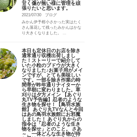
甘く傷が無い様に管理を頑
張りたいと思います。
2021/07/30
ブログ
みかん伊予柑小さかった実はたく
さん落花して残ったみかんはかな
り大きくなりました。 ...
本日も定休日のお店を除き
通常通り収穫出荷しまし
た！ストーリーで紹介して
いた小粒のブドウが大きく
なりました♪お菓子用がメイ
ンですが、とても美味しい
です。一部を除き作業の時
間帯が昨年通りナイターか
ら早朝に変わりました。草
刈りは夕方メイン 【あぐり
丸TV予告編】忍者のような
生き物を探せ！【鳥羽水族
館】 あぐり丸TVなんと今回
はあの鳥羽水族館にお邪魔
しました！ あぐり丸からの
指令は「忍者のような生き
物を探せ」とのこと。 さあ
～、一体どんな生き物が待