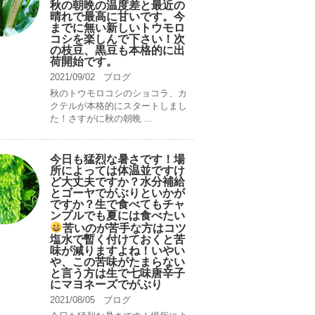
秋の朝晩の温度差と最近の
晴れで最高に甘いです。今
までに無い新しいトウモロ
コシを楽しんで下さい！次
の枝豆、黒豆も本格的に出
荷開始です。
2021/09/02
ブログ
秋のトウモロコシのショコラ、カ
クテルが本格的にスタートしまし
た！さすがに秋の朝晩 ...
今日も猛烈な暑さです！場
所によっては体温並ですけ
ど大丈夫ですか？水分補給
とゴーヤでがぶりといかが
ですか？生で食べてもチャ
ンプルでも夏には食べたい
苦いのが苦手な方はコツ
塩水で暫く付けておくと苦
味が減りますよね！いやい
や、この苦味がたまらない
と言う方は生で七味唐辛子
にマヨネーズでがぶり
2021/08/05
ブログ