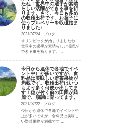
たね！世界中の選手が素晴
らしい活躍ができる事を祈
ります。さて、今日も多め
の収穫出荷です。お菓子に
使うブルベリーを収穫始ま
りました♪
2021/07/24
ブログ
オリンピックが始まりましたね！
世界中の選手が素晴らしい活躍が
できる事を祈ります。 ...
今日から連休で各地でイベ
ント中止が多いですが、食
料品は美味しい野菜果物が
満載です。収穫出荷はいつ
もより多く何便か出してま
す！穂が付く前の田圃が綺
麗で、順調に育ってます。
2021/07/22
ブログ
今日から連休で各地でイベント中
止が多いですが、食料品は美味し
い野菜果物が満載です ...