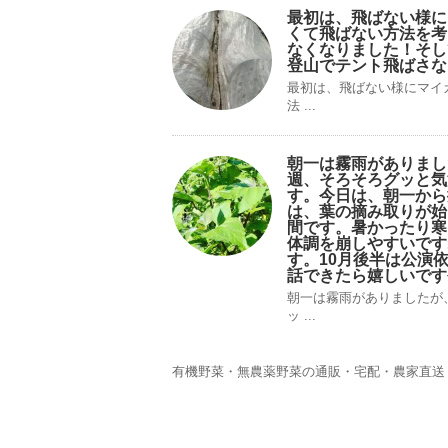
最初は、飛ばない様に
くて飛ばない方法を考
なくなりました！そし
登山でテント飛ばさな
最初は、飛ばない様にマイ
法 ...
朝一は霧雨がありまし
週、そろそろグッと気
す。今日は、朝一から
は、葉の摘み取りが始
間です。暑かったり寒
体調を崩しやすいです
す。10月後半は公演
話できたら嬉しいです
朝一は霧雨がありましたが
ッ ...
有機野菜・無農薬野菜の通販・宅配・農家直送