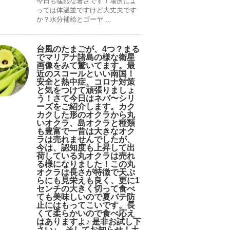
今日も猛烈な暑さです！場所によ
っては体温並ですけど大丈夫です
か？水分補給とゴーヤ ...
台風のたまごが、4つ？まる
でマリアナ諸島の様な衛星
画像をみて驚いてます。最
近のスコールといい南国！
安全と熱中症、コロナ対策
と気をつけて頑張りましょ
う！さて今日はネバ〜シリ
ーズをご紹介します。カク
カクした形のオクラから丸
いオクラ、島オクラと種類
も豊富で一昔は大きなオク
ラは売れませんでしたが、
今は、認知度も上昇して出
荷している丸オクラは売れ
る様になりました！この丸
オクラは長さが特徴で天ぷ
らにも見栄えも良く、更に1
センチの大きく切って食べ
ても美味しいので夏バテ防
止にはもってこいです。長
くて柔らかいので食べ応え
はありますよ♪ 是非お試し下
さい♪。そしてお知らせ！土