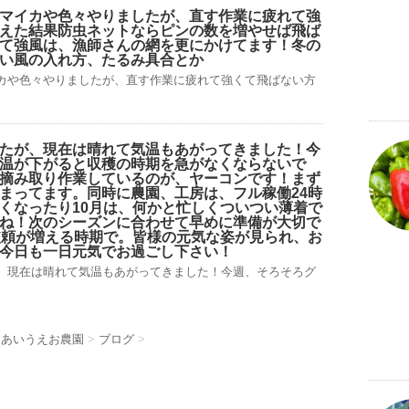
マイカや色々やりましたが、直す作業に疲れて強
えた結果防虫ネットならピンの数を増やせば飛ば
て強風は、漁師さんの網を更にかけてます！冬の
い風の入れ方、たるみ具合とか
カや色々やりましたが、直す作業に疲れて強くて飛ばない方
たが、現在は晴れて気温もあがってきました！今
温が下がると収穫の時期を急がなくならないで
摘み取り作業しているのが、ヤーコンです！まず
まってます。同時に農園、工房は、フル稼働24時
くなったり10月は、何かと忙しくついつい薄着で
ね！次のシーズンに合わせて早めに準備が大切で
依頼が増える時期で。皆様の元気な姿が見られ、お
今日も一日元気でお過ごし下さい！
、現在は晴れて気温もあがってきました！今週、そろそろグ
 あいうえお農園
>
ブログ
>