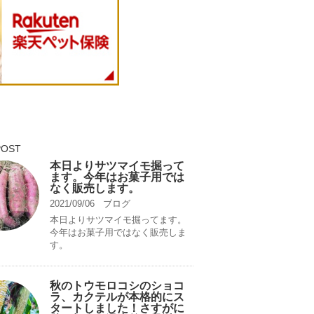
POST
本日よりサツマイモ掘って
ます。今年はお菓子用では
なく販売します。
2021/09/06
ブログ
本日よりサツマイモ掘ってます。
今年はお菓子用ではなく販売しま
す。
秋のトウモロコシのショコ
ラ、カクテルが本格的にス
タートしました！さすがに