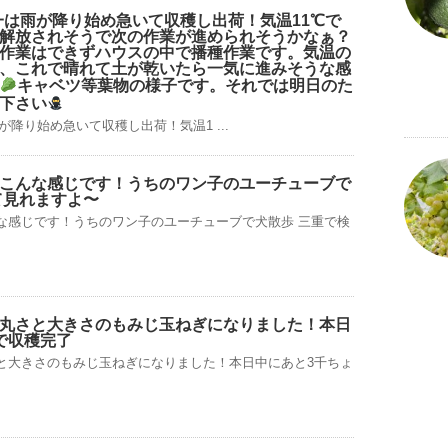
朝一は雨が降り始め
急いて収穫し出荷！気温11℃で
解放されそうで次の作業が進められそうかなぁ？
作業はできずハウスの中で播種作業です。気温の
、これで晴れて土が乾いたら一気に進みそうな感
キャベツ等葉物の様子です。それでは明日のた
下さい
が降り始め️急いて収穫し出荷！気温1 ...
こんな感じです！うちのワン子のユーチューブで
て見れますよ〜
な感じです！うちのワン子のユーチューブで犬散歩 三重で検
丸さと大きさのもみじ玉ねぎになりました！本日
で収穫完了
と大きさのもみじ玉ねぎになりました！本日中にあと3千ちょ