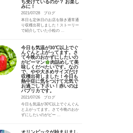
ち受けているのか？ お楽し
みに！
2021/07/28
ブログ
本日も定休日のお店を除き通常通
り収穫出荷しました！ストーリー
で紹介していた小粒の ...
今日も気温が30℃以上でぐ
んぐんと上がってます。さ
て今晩のおかずにしたいの
がピーマン
肉詰めして美
味しくだべたいです。なの
で、やや大きめサイズだけ
収穫出荷しました！今日も
熱中症に気をつけて元気で
お過ごし下さい！赤いのは
パプリカです。
2021/07/26
ブログ
今日も気温が30℃以上でぐんぐん
と上がってます。さて今晩のおか
ずにしたいのがピー ...
オリンピックが始まりまし