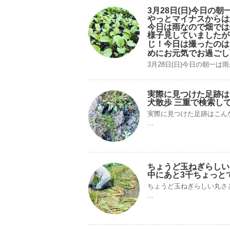
3月28日(日)今日の
やっとマイナスからは
今日は雨なので畑では
様子見していましたが
じ！今日は撮ったのは
めにお元気でお過ごし
3月28日(日)今日の朝一は雨
実際に見つけた足跡は
犬散歩 三重で検索し
実際に見つけた足跡はこん
...
ちょうど玉ねぎらしい
中にあと3千ちょっと
ちょうど玉ねぎらしい丸さ
...