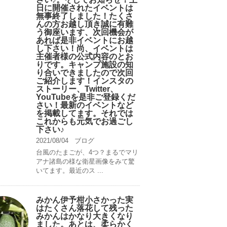
日に開催されたイベントは
無事終了しました！たくさ
んの方お越し頂き誠に有難
う御座います、次回機会が
あれば是非イベントにお越
し下さい！尚、イベントは
主催者様の公式内容のとお
りです。キャンプ️施設の知
り合いできましたので次回
ご紹介します！インスタの
ストーリー、Twitter、
YouTubeを是非ご登録くだ
さい！最新のイベントなど
を掲載してます。それでは
これからも元気でお過ごし
下さい♪
2021/08/04
ブログ
台風のたまごが、4つ？まるでマリ
アナ諸島の様な衛星画像をみて驚
いてます。最近のス ...
みかん伊予柑小さかった実
はたくさん落花して残った
みかんはかなり大きくなり
ました。あとは、柔らかく