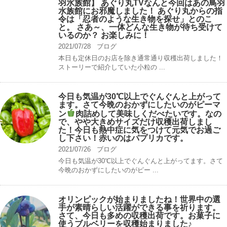
羽水族館】 あぐり丸TVなんと今回はあの鳥羽
水族館にお邪魔しました！ あぐり丸からの指
令は「忍者のような生き物を探せ」とのこ
と。 さあ～、一体どんな生き物が待ち受けて
いるのか？ お楽しみに！
2021/07/28
ブログ
本日も定休日のお店を除き通常通り収穫出荷しました！
ストーリーで紹介していた小粒の ...
今日も気温が30℃以上でぐんぐんと上がって
ます。さて今晩のおかずにしたいのがピーマ
ン
肉詰めして美味しくだべたいです。なの
で、やや大きめサイズだけ収穫出荷しまし
た！今日も熱中症に気をつけて元気でお過ご
し下さい！赤いのはパプリカです。
2021/07/26
ブログ
今日も気温が30℃以上でぐんぐんと上がってます。さて
今晩のおかずにしたいのがピー ...
オリンピックが始まりましたね！世界中の選
手が素晴らしい活躍ができる事を祈ります。
さて、今日も多めの収穫出荷です。お菓子に
使うブルベリーを収穫始まりました♪