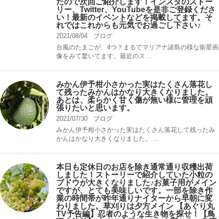
たので次回ご紹介します！インスタのストー
リー、Twitter、YouTubeを是非ご登録くださ
い！最新のイベントなどを掲載してます。そ
れではこれからも元気でお過ごし下さい♪
2021/08/04
ブログ
台風のたまごが、4つ？まるでマリアナ諸島の様な衛星画
像をみて驚いてます。最近のス ...
みかん伊予柑小さかった実はたくさん落花し
て残ったみかんはかなり大きくなりました。
あとは、柔らかく甘く傷が無い様に管理を頑
張りたいと思います。
2021/07/30
ブログ
みかん伊予柑小さかった実はたくさん落花して残ったみ
かんはかなり大きくなりました。 ...
本日も定休日のお店を除き通常通り収穫出荷
しました！ストーリーで紹介していた小粒の
ブドウが大きくなりました♪お菓子用がメイン
ですが、とても美味しいです。一部を除き作
業の時間帯が昨年通りナイターから早朝に変
わりました。草刈りは夕方メイン 【あぐり丸
TV予告編】忍者のような生き物を探せ！【鳥