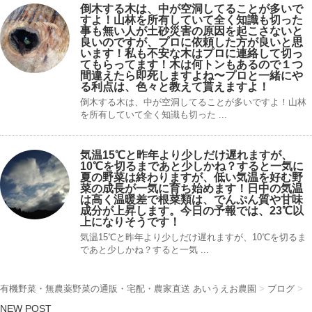
倒木する木は、中が空洞してることが多いで
すよ！山林を所有していて全く知識も切った
事も無い人が土砂災害の原因を起こさないと
良いのですが、プロに依頼した方が良いと思
います！私も不安な木はプロに連絡して切っ
てもらってます！木は何トンもあるので１つ
間違えたら即死しますよね〜プロと一緒にや
る利点は、色々と教えて貰えますよ！
倒木する木は、中が空洞してることが多いですよ！山林
を所有していて全く知識も切った ...
気温15℃と昨年より少しだけ遅れますが、
10℃を切るまであと少しかね？すると一気に
夏の野菜は終わりますが、低い気温を好む野
菜の成長が一気に育ち始めます！日中の気温
は高く温暖差で根菜類は、でんぷん質や甘味
成分が上昇します。今日の予報では、23℃以
上になりそうです！
気温15℃と昨年より少しだけ遅れますが、10℃を切るま
であと少しかね？すると一気 ...
有機野菜・無農薬野菜の通販・宅配・農家直送 あいうえお農園
>
ブログ
>
NEW POST