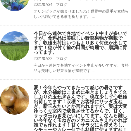
2021/07/24
ブログ
オリンピックが始まりましたね！世界中の選手が素晴ら
しい活躍ができる事を祈ります。 ...
今日から連休で各地でイベント中止が多いで
すが、食料品は美味しい野菜果物が満載で
す。収穫出荷はいつもより多く何便か出して
ます！穂が付く前の田圃が綺麗で、順調に育
ってます。
2021/07/22
ブログ
今日から連休で各地でイベント中止が多いですが、食料
品は美味しい野菜果物が満載です ...
夏！今年もやってきたって感じの暑さです
が、水分補給はこまめに生きましょうさて久
しぶりの玉ねぎさんです。現在少しずつ収穫
出荷してます！収穫？お客様にサラダ玉ね
ぎ、新玉みたいとか言われますが、実は大変
ゆっくり室内で成長させてるからで、甘く、
サラダ玉ねぎ見たいにしてます。なんら難し
い今年なく玉ねぎのメカニズムさえわかれば
誰でも作れます！甘くサラダにも使えるし、
シチューやカレー何でも料理に使えますね！