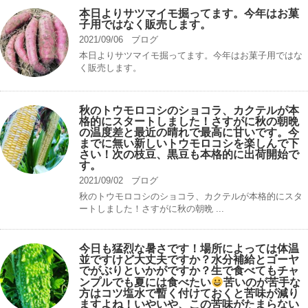
本日よりサツマイモ掘ってます。今年はお菓
子用ではなく販売します。
2021/09/06
ブログ
本日よりサツマイモ掘ってます。今年はお菓子用ではな
く販売します。
秋のトウモロコシのショコラ、カクテルが本
格的にスタートしました！さすがに秋の朝晩
の温度差と最近の晴れで最高に甘いです。今
までに無い新しいトウモロコシを楽しんで下
さい！次の枝豆、黒豆も本格的に出荷開始で
す。
2021/09/02
ブログ
秋のトウモロコシのショコラ、カクテルが本格的にスタ
ートしました！さすがに秋の朝晩 ...
今日も猛烈な暑さです！場所によっては体温
並ですけど大丈夫ですか？水分補給とゴーヤ
でがぶりといかがですか？生で食べてもチャ
ンプルでも夏には食べたい
苦いのが苦手な
方はコツ塩水で暫く付けておくと苦味が減り
ますよね！いやいや、この苦味がたまらない