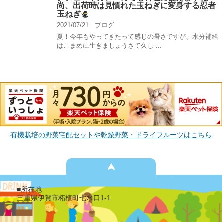
尚、出荷時は見慣れた玉ねぎに変身する忍者
玉ねぎ
2021/07/21
ブログ
夏！今年もやってきたって感じの暑さですが、水分補給
はこまめに生きましょうさて久し ...
有機栽培の野菜宅配セットや乾燥野菜・ドライフルーツはこちら
■所在地
三重県伊賀市柘植町七水口1-1