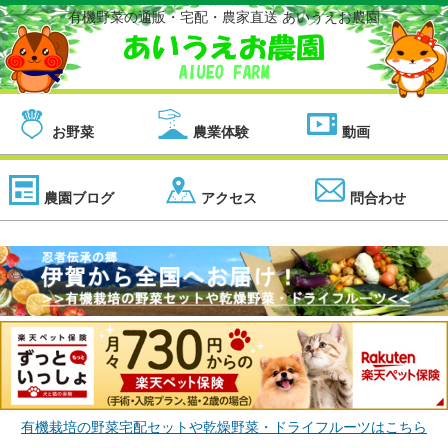
有機野菜の通販・宅配・農家直送 あいうえお農園
お野菜
農業体験
動画
農園ブログ
アクセス
問合わせ
有機栽培の野菜宅配セットや乾燥野菜・ドライフルーツはこちら