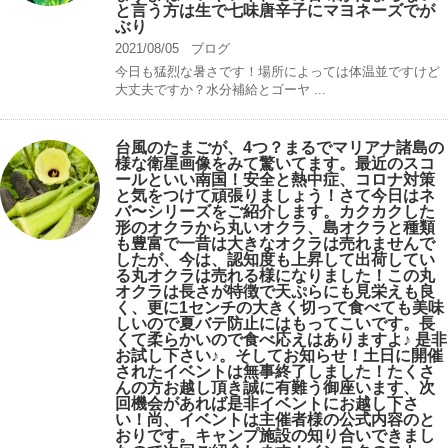
と言う方は生で七味唐辛子にマヨネーズでが
ぶり
2021/08/05
ブログ
今日も猛烈な暑さです！場所によっては体温並ですけど
大丈夫ですか？水分補給とゴーヤ ...
台風のたまごが、4つ？まるでマリアナ諸島の
様な衛星画像をみて驚いてます。最近のスコ
ールといい南国！安全と熱中症、コロナ対策
と気をつけて頑張りましょう！さて今日はネ
バ〜シリーズをご紹介します。カクカクした
形のオクラから丸いオクラ、島オクラと種類
も豊富で一昔は大きなオクラは売れませんで
したが、今は、認知度も上昇して出荷してい
る丸オクラは売れる様になりました！この丸
オクラは長さが特徴で天ぷらにも見栄えも良
く、更に1センチの大きく切って食べても美味
しいので夏バテ防止にはもってこいです。長
くて柔らかいので食べ応えはありますよ♪ 是非
お試し下さい♪。そしてお知らせ！土日に開催
されたイベントは無事終了しました！たくさ
んの方お越し頂き誠に有難う御座います、次
回機会があれば是非イベントにお越し下さ
い！尚、イベントは主催者様の公式内容のと
おりです。キャンプ️施設の知り合いできまし