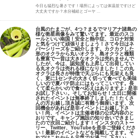
今日も猛烈な暑さです！場所によっては体温並ですけど
大丈夫ですか？水分補給とゴーヤ ...
台風のたまごが、4つ？まるでマリアナ諸島の
様な衛星画像をみて驚いてます。最近のスコ
ールといい南国！安全と熱中症、コロナ対策
と気をつけて頑張りましょう！さて今日はネ
バ〜シリーズをご紹介します。カクカクした
形のオクラから丸いオクラ、島オクラと種類
も豊富で一昔は大きなオクラは売れませんで
したが、今は、認知度も上昇して出荷してい
る丸オクラは売れる様になりました！この丸
オクラは長さが特徴で天ぷらにも見栄えも良
く、更に1センチの大きく切って食べても美味
しいので夏バテ防止にはもってこいです。長
くて柔らかいので食べ応えはありますよ♪ 是非
お試し下さい♪。そしてお知らせ！土日に開催
されたイベントは無事終了しました！たくさ
んの方お越し頂き誠に有難う御座います、次
回機会があれば是非イベントにお越し下さ
い！尚、イベントは主催者様の公式内容のと
おりです。キャンプ️施設の知り合いできまし
たので次回ご紹介します！インスタのストー
リー、Twitter、YouTubeを是非ご登録くださ
い！最新のイベントなどを掲載してます。そ
れではこれからも元気でお過ごし下さい♪