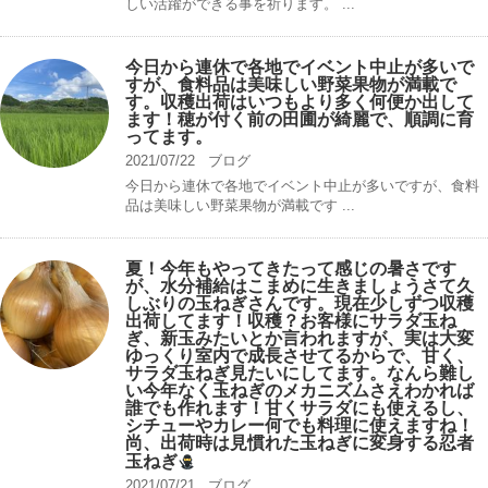
しい活躍ができる事を祈ります。 ...
今日から連休で各地でイベント中止が多いで
すが、食料品は美味しい野菜果物が満載で
す。収穫出荷はいつもより多く何便か出して
ます！穂が付く前の田圃が綺麗で、順調に育
ってます。
2021/07/22
ブログ
今日から連休で各地でイベント中止が多いですが、食料
品は美味しい野菜果物が満載です ...
夏！今年もやってきたって感じの暑さです
が、水分補給はこまめに生きましょうさて久
しぶりの玉ねぎさんです。現在少しずつ収穫
出荷してます！収穫？お客様にサラダ玉ね
ぎ、新玉みたいとか言われますが、実は大変
ゆっくり室内で成長させてるからで、甘く、
サラダ玉ねぎ見たいにしてます。なんら難し
い今年なく玉ねぎのメカニズムさえわかれば
誰でも作れます！甘くサラダにも使えるし、
シチューやカレー何でも料理に使えますね！
尚、出荷時は見慣れた玉ねぎに変身する忍者
玉ねぎ
2021/07/21
ブログ