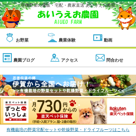
有機野菜の通販・宅配・農家直送 あいうえお農園
お野菜
農業体験
動画
農園ブログ
アクセス
問合わせ
有機栽培の野菜宅配セットや乾燥野菜・ドライフルーツはこちら