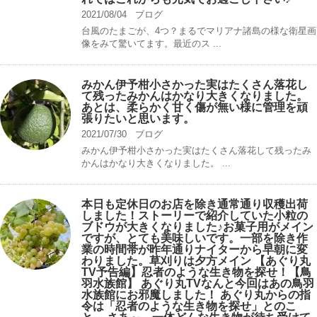
2021/08/04
ブログ
台風のたまごが、4つ？まるでマリアナ諸島の様な衛星画
像をみて驚いてます。最近のス ...
みかん伊予柑小さかった実はたくさん落花し
て残ったみかんはかなり大きくなりました。
あとは、柔らかく甘く傷が無い様に管理を頑
張りたいと思います。
2021/07/30
ブログ
みかん伊予柑小さかった実はたくさん落花して残ったみ
かんはかなり大きくなりました。 ...
本日も定休日のお店を除き通常通り収穫出荷
しました！ストーリーで紹介していた小粒の
ブドウが大きくなりました♪お菓子用がメイン
ですが、とても美味しいです。一部を除き作
業の時間帯が昨年通りナイターから早朝に変
わりました。草刈りは夕方メイン 【あぐり丸
TV予告編】忍者のような生き物を探せ！【鳥
羽水族館】 あぐり丸TVなんと今回はあの鳥羽
水族館にお邪魔しました！ あぐり丸からの指
令は「忍者のような生き物を探せ」とのこ