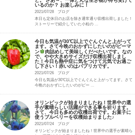
と。 さあ～、一体どんな生き物が待ち受けて
いるのか？ お楽しみに！
2021/07/28
ブログ
本日も定休日のお店を除き通常通り収穫出荷しました！
ストーリーで紹介していた小粒の ...
今日も気温が30℃以上でぐんぐんと上がって
ます。さて今晩のおかずにしたいのがピーマ
ン
肉詰めして美味しくだべたいです。なの
で、やや大きめサイズだけ収穫出荷しまし
た！今日も熱中症に気をつけて元気でお過ご
し下さい！赤いのはパプリカです。
2021/07/26
ブログ
今日も気温が30℃以上でぐんぐんと上がってます。さて
今晩のおかずにしたいのがピー ...
オリンピックが始まりましたね！世界中の選
手が素晴らしい活躍ができる事を祈ります。
さて、今日も多めの収穫出荷です。お菓子に
使うブルベリーを収穫始まりました♪
2021/07/24
ブログ
オリンピックが始まりましたね！世界中の選手が素晴ら