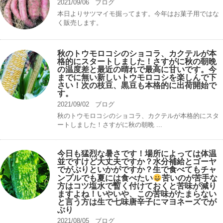
2021/09/06
ブログ
本日よりサツマイモ掘ってます。今年はお菓子用ではな
く販売します。
秋のトウモロコシのショコラ、カクテルが本
格的にスタートしました！さすがに秋の朝晩
の温度差と最近の晴れで最高に甘いです。今
までに無い新しいトウモロコシを楽しんで下
さい！次の枝豆、黒豆も本格的に出荷開始で
す。
2021/09/02
ブログ
秋のトウモロコシのショコラ、カクテルが本格的にスタ
ートしました！さすがに秋の朝晩 ...
今日も猛烈な暑さです！場所によっては体温
並ですけど大丈夫ですか？水分補給とゴーヤ
でがぶりといかがですか？生で食べてもチャ
ンプルでも夏には食べたい
苦いのが苦手な
方はコツ塩水で暫く付けておくと苦味が減り
ますよね！いやいや、この苦味がたまらない
と言う方は生で七味唐辛子にマヨネーズでが
ぶり
2021/08/05
ブログ