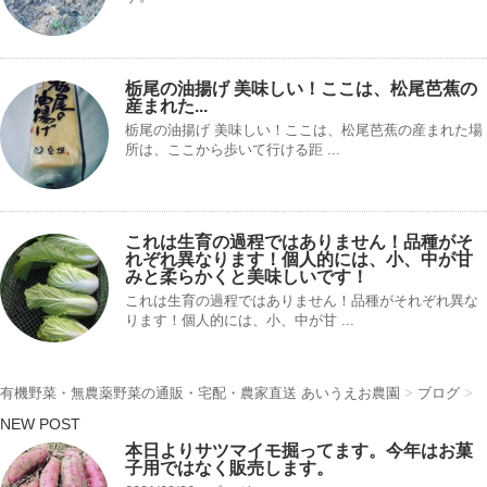
栃尾の油揚げ 美味しい！ここは、松尾芭蕉の
産まれた...
栃尾の油揚げ 美味しい！ここは、松尾芭蕉の産まれた場
所は、ここから歩いて行ける距 ...
これは生育の過程ではありません！品種がそ
れぞれ異なります！個人的には、小、中が甘
みと柔らかくと美味しいです！
これは生育の過程ではありません！品種がそれぞれ異な
ります！個人的には、小、中が甘 ...
有機野菜・無農薬野菜の通販・宅配・農家直送 あいうえお農園
>
ブログ
>
NEW POST
本日よりサツマイモ掘ってます。今年はお菓
子用ではなく販売します。