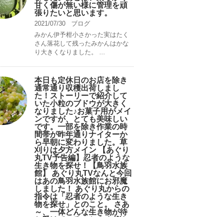
甘く傷が無い様に管理を頑
張りたいと思います。
2021/07/30
ブログ
みかん伊予柑小さかった実はたく
さん落花して残ったみかんはかな
り大きくなりました。 ...
本日も定休日のお店を除き
通常通り収穫出荷しまし
た！ストーリーで紹介して
いた小粒のブドウが大きく
なりました♪お菓子用がメイ
ンですが、とても美味しい
です。一部を除き作業の時
間帯が昨年通りナイターか
ら早朝に変わりました。草
刈りは夕方メイン 【あぐり
丸TV予告編】忍者のような
生き物を探せ！【鳥羽水族
館】 あぐり丸TVなんと今回
はあの鳥羽水族館にお邪魔
しました！ あぐり丸からの
指令は「忍者のような生き
物を探せ」とのこと。 さあ
～、一体どんな生き物が待