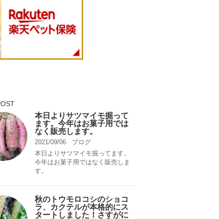
POST
本日よりサツマイモ掘って
ます。今年はお菓子用では
なく販売します。
2021/09/06
ブログ
本日よりサツマイモ掘ってます。
今年はお菓子用ではなく販売しま
す。
秋のトウモロコシのショコ
ラ、カクテルが本格的にス
タートしました！さすがに