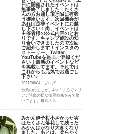
日に開催されたイベントは
無事終了しました！たくさ
んの方お越し頂き誠に有難
う御座います、次回機会が
あれば是非イベントにお越
し下さい！尚、イベントは
主催者様の公式内容のとお
りです。キャンプ️施設の知
り合いできましたので次回
ご紹介します！インスタの
ストーリー、Twitter、
YouTubeを是非ご登録くだ
さい！最新のイベントなど
を掲載してます。それでは
これからも元気でお過ごし
下さい♪
2021/08/04
ブログ
台風のたまごが、4つ？まるでマリ
アナ諸島の様な衛星画像をみて驚
いてます。最近のス ...
みかん伊予柑小さかった実
はたくさん落花して残った
みかんはかなり大きくなり
ました。あとは、柔らかく