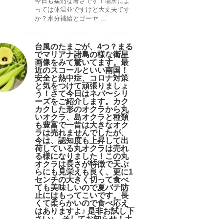
今日も猛烈な暑さです！場所によ
っては体温並ですけど大丈夫です
か？水分補給とゴーヤ ...
台風のたまごが、4つ？まる
でマリアナ諸島の様な衛星
画像をみて驚いてます。最
近のスコールといい南国！
安全と熱中症、コロナ対策
と気をつけて頑張りましょ
う！さて今日はネバ〜シリ
ーズをご紹介します。カク
カクした形のオクラから丸
いオクラ、島オクラと種類
も豊富で一昔は大きなオク
ラは売れませんでしたが、
今は、認知度も上昇して出
荷している丸オクラは売れ
る様になりました！この丸
オクラは長さが特徴で天ぷ
らにも見栄えも良く、更に1
センチの大きく切って食べ
ても美味しいので夏バテ防
止にはもってこいです。長
くて柔らかいので食べ応え
はありますよ♪ 是非お試し下
さい♪。そしてお知らせ！土