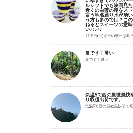
に寒すぎてハウスが一
ルシフトでも映画見た
近くの白藤の滝をスト
言う地名通り水が湧い
う方も多のでは？この
ねるとスイーツの意味
い♪♪♪♪♪
1月9日(土)今日の朝一は昨
夏です！暑い
夏です！暑い
気温5℃西の風微風快
り収穫出荷です。
気温5℃西の風微風快晴で