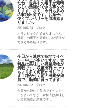
たね！世界中の選手が素晴
らしい活躍ができる事を祈
ります。さて、今日も多め
の収穫出荷です。お菓子に
使うブルベリーを収穫始ま
りました♪
2021/07/24
ブログ
オリンピックが始まりましたね！
世界中の選手が素晴らしい活躍が
できる事を祈ります。 ...
今日から連休で各地でイベ
ント中止が多いですが、食
料品は美味しい野菜果物が
満載です。収穫出荷はいつ
もより多く何便か出してま
す！穂が付く前の田圃が綺
麗で、順調に育ってます。
2021/07/22
ブログ
今日から連休で各地でイベント中
止が多いですが、食料品は美味し
い野菜果物が満載です ...