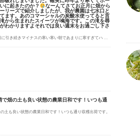
部破れしまいました。確実に昨年より寒くてポー
いに起きたのか？
なーんてさてお正月に畑から
ーリーズで紹介しましたが、我が農園は七水口と
てます。あのコマーシャルの炭酸水使ってると言
滝から生まれたスイーツが鳰海です。この滝を尋
がわかりますよそれでは良い週末をお過ごし下さ
日に引き続きマイナスの寒い寒い朝であまりに寒すぎてハ ...
晴で畑の土も良い状態の農業日和です！いつも通
畑の土も良い状態の農業日和です！いつも通り収穫出荷です。