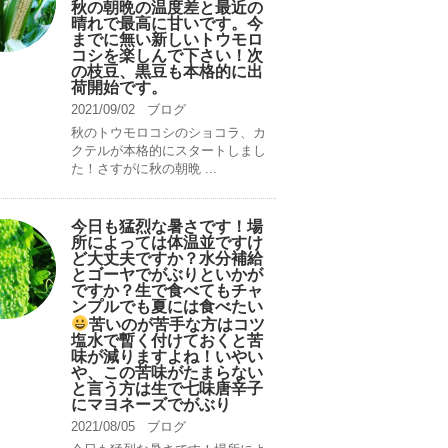
秋の朝晩の温度差と最近の
晴れで最高に甘いです。今
までに無い新しいトウモロ
コシを楽しんで下さい！次
の枝豆、黒豆も本格的に出
荷開始です。
2021/09/02
ブログ
秋のトウモロコシのショコラ、カ
クテルが本格的にスタートしまし
た！さすがに秋の朝晩 ...
今日も猛烈な暑さです！場
所によっては体温並ですけ
ど大丈夫ですか？水分補給
とゴーヤでがぶりといかが
ですか？生で食べてもチャ
ンプルでも夏には食べたい
苦いのが苦手な方はコツ
塩水で暫く付けておくと苦
味が減りますよね！いやい
や、この苦味がたまらない
と言う方は生で七味唐辛子
にマヨネーズでがぶり
2021/08/05
ブログ