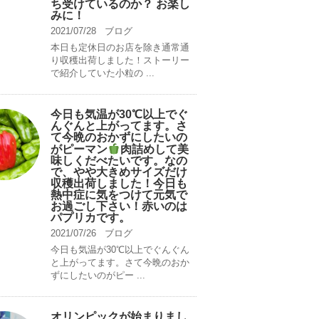
ち受けているのか？ お楽し
みに！
2021/07/28
ブログ
本日も定休日のお店を除き通常通
り収穫出荷しました！ストーリー
で紹介していた小粒の ...
今日も気温が30℃以上でぐ
んぐんと上がってます。さ
て今晩のおかずにしたいの
がピーマン
肉詰めして美
味しくだべたいです。なの
で、やや大きめサイズだけ
収穫出荷しました！今日も
熱中症に気をつけて元気で
お過ごし下さい！赤いのは
パプリカです。
2021/07/26
ブログ
今日も気温が30℃以上でぐんぐん
と上がってます。さて今晩のおか
ずにしたいのがピー ...
オリンピックが始まりまし