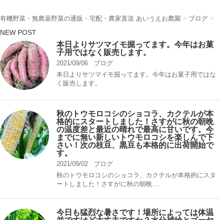
有機野菜・無農薬野菜の通販・宅配・農家直送 あいうえお農園
>
ブログ
>
NEW POST
本日よりサツマイモ掘ってます。今年はお菓
子用ではなく販売します。
2021/09/06
ブログ
本日よりサツマイモ掘ってます。今年はお菓子用ではな
く販売します。
秋のトウモロコシのショコラ、カクテルが本
格的にスタートしました！さすがに秋の朝晩
の温度差と最近の晴れで最高に甘いです。今
までに無い新しいトウモロコシを楽しんで下
さい！次の枝豆、黒豆も本格的に出荷開始で
す。
2021/09/02
ブログ
秋のトウモロコシのショコラ、カクテルが本格的にスタ
ートしました！さすがに秋の朝晩 ...
今日も猛烈な暑さです！場所によっては体温