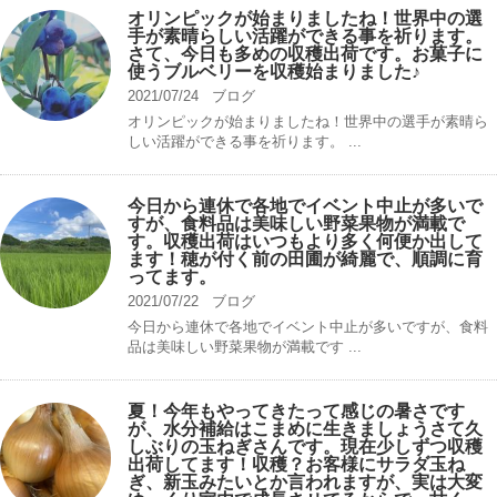
オリンピックが始まりましたね！世界中の選
手が素晴らしい活躍ができる事を祈ります。
さて、今日も多めの収穫出荷です。お菓子に
使うブルベリーを収穫始まりました♪
2021/07/24
ブログ
オリンピックが始まりましたね！世界中の選手が素晴ら
しい活躍ができる事を祈ります。 ...
今日から連休で各地でイベント中止が多いで
すが、食料品は美味しい野菜果物が満載で
す。収穫出荷はいつもより多く何便か出して
ます！穂が付く前の田圃が綺麗で、順調に育
ってます。
2021/07/22
ブログ
今日から連休で各地でイベント中止が多いですが、食料
品は美味しい野菜果物が満載です ...
夏！今年もやってきたって感じの暑さです
が、水分補給はこまめに生きましょうさて久
しぶりの玉ねぎさんです。現在少しずつ収穫
出荷してます！収穫？お客様にサラダ玉ね
ぎ、新玉みたいとか言われますが、実は大変