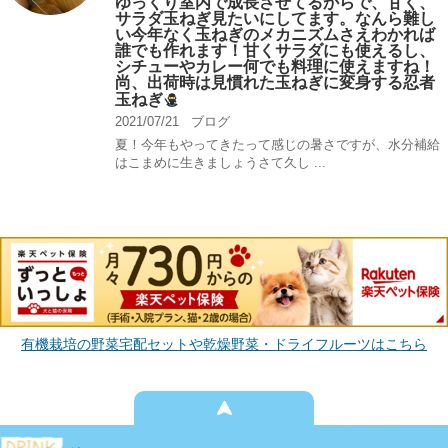
ゆっくり室内で成長させてるからで、甘く、
サラダ玉ねぎ見たいにしてます。なんら難し
い今年なく玉ねぎのメカニズムさえわかれば
誰でも作れます！甘くサラダにも使えるし、
シチューやカレー何でも料理に使えますね！
尚、出荷時は見慣れた玉ねぎに変身する忍者
玉ねぎ
2021/07/21
ブログ
夏！今年もやってきたって感じの暑さですが、水分補給
はこまめに生きましょうさて久し ...
有機栽培の野菜宅配セットや乾燥野菜・ドライフルーツはこちら