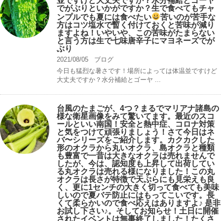
並ですけど大丈夫ですか？水分補給とゴーヤ
でがぶりといかがですか？生で食べてもチャ
ンプルでも夏には食べたい
苦いのが苦手な
方はコツ塩水で暫く付けておくと苦味が減り
ますよね！いやいや、この苦味がたまらない
と言う方は生で七味唐辛子にマヨネーズでが
ぶり
2021/08/05
ブログ
今日も猛烈な暑さです！場所によっては体温並ですけど
大丈夫ですか？水分補給とゴーヤ ...
台風のたまごが、4つ？まるでマリアナ諸島の
様な衛星画像をみて驚いてます。最近のスコ
ールといい南国！安全と熱中症、コロナ対策
と気をつけて頑張りましょう！さて今日はネ
バ〜シリーズをご紹介します。カクカクした
形のオクラから丸いオクラ、島オクラと種類
も豊富で一昔は大きなオクラは売れませんで
したが、今は、認知度も上昇して出荷してい
る丸オクラは売れる様になりました！この丸
オクラは長さが特徴で天ぷらにも見栄えも良
く、更に1センチの大きく切って食べても美味
しいので夏バテ防止にはもってこいです。長
くて柔らかいので食べ応えはありますよ♪ 是非
お試し下さい♪。そしてお知らせ！土日に開催
されたイベントは無事終了しました！たくさ