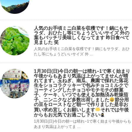
人気のお手頃ミニ白菜を収穫です！鍋にもサ
ラダ、おひたし等にちょうどいいサイズ 外の
葉もバッチリ美味しくなってます 昨日食べて
見ました 笑
人気のお手頃ミニ白菜を収穫です！鍋にもサラダ、おひ
たし等にちょうどいいサイズ 外 ...
1月30日(日)今日の朝一は晴れ−1で寒く始まり
午後からもあまり気温は上がってませんが晴
れてます。玉ねぎ、南瓜、農園で採れた落花
生をショコラクッキーで包みチョコミルクで
コーティングしたチョコやモチモチの餅菓
子、ケーキ、いつでも使える加熱済み乾燥茄
子、ニンニクなど多数出荷しました
節分用
の豆をローストなど朝一で作りました是非お
買い求め宜しくお願いします
それでは午後
からもお元気でお過ごし下さい
1月30日(日)今日の朝一は晴れ−1で寒く始まり午後からも
あまり気温は上がってま ...