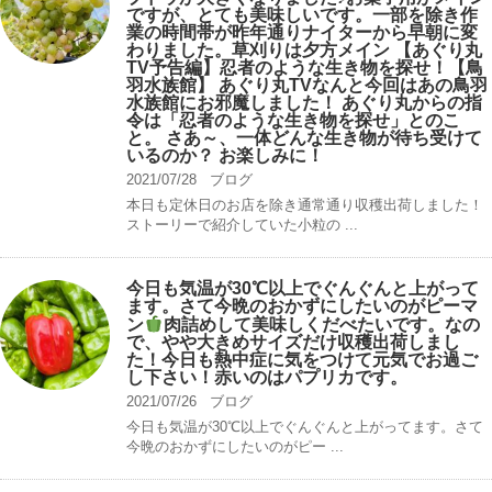
ですが、とても美味しいです。一部を除き作
業の時間帯が昨年通りナイターから早朝に変
わりました。草刈りは夕方メイン 【あぐり丸
TV予告編】忍者のような生き物を探せ！【鳥
羽水族館】 あぐり丸TVなんと今回はあの鳥羽
水族館にお邪魔しました！ あぐり丸からの指
令は「忍者のような生き物を探せ」とのこ
と。 さあ～、一体どんな生き物が待ち受けて
いるのか？ お楽しみに！
2021/07/28
ブログ
本日も定休日のお店を除き通常通り収穫出荷しました！
ストーリーで紹介していた小粒の ...
今日も気温が30℃以上でぐんぐんと上がって
ます。さて今晩のおかずにしたいのがピーマ
ン
肉詰めして美味しくだべたいです。なの
で、やや大きめサイズだけ収穫出荷しまし
た！今日も熱中症に気をつけて元気でお過ご
し下さい！赤いのはパプリカです。
2021/07/26
ブログ
今日も気温が30℃以上でぐんぐんと上がってます。さて
今晩のおかずにしたいのがピー ...