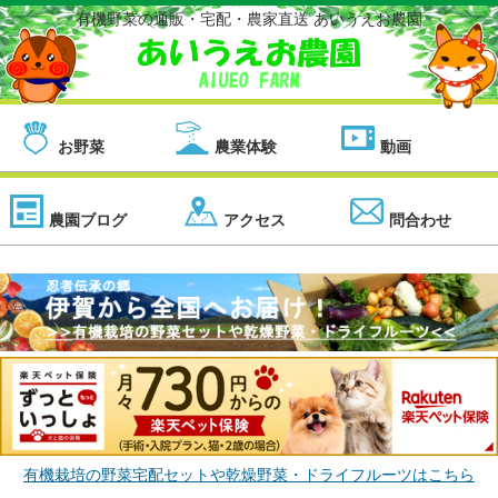
有機野菜の通販・宅配・農家直送 あいうえお農園
お野菜
農業体験
動画
農園ブログ
アクセス
問合わせ
有機栽培の野菜宅配セットや乾燥野菜・ドライフルーツはこちら