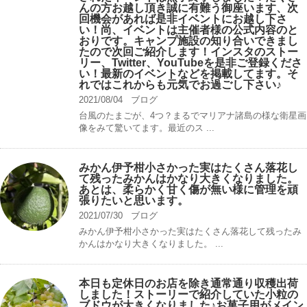
んの方お越し頂き誠に有難う御座います、次
回機会があれば是非イベントにお越し下さ
い！尚、イベントは主催者様の公式内容のと
おりです。キャンプ️施設の知り合いできまし
たので次回ご紹介します！インスタのストー
リー、Twitter、YouTubeを是非ご登録くださ
い！最新のイベントなどを掲載してます。そ
れではこれからも元気でお過ごし下さい♪
2021/08/04
ブログ
台風のたまごが、4つ？まるでマリアナ諸島の様な衛星画
像をみて驚いてます。最近のス ...
みかん伊予柑小さかった実はたくさん落花し
て残ったみかんはかなり大きくなりました。
あとは、柔らかく甘く傷が無い様に管理を頑
張りたいと思います。
2021/07/30
ブログ
みかん伊予柑小さかった実はたくさん落花して残ったみ
かんはかなり大きくなりました。 ...
本日も定休日のお店を除き通常通り収穫出荷
しました！ストーリーで紹介していた小粒の
ブドウが大きくなりました♪お菓子用がメイン