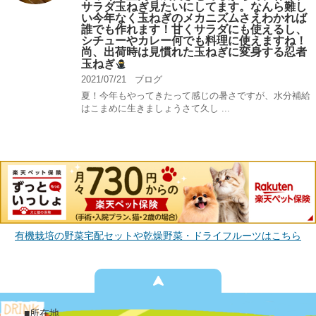
サラダ玉ねぎ見たいにしてます。なんら難し
い今年なく玉ねぎのメカニズムさえわかれば
誰でも作れます！甘くサラダにも使えるし、
シチューやカレー何でも料理に使えますね！
尚、出荷時は見慣れた玉ねぎに変身する忍者
玉ねぎ
2021/07/21
ブログ
夏！今年もやってきたって感じの暑さですが、水分補給
はこまめに生きましょうさて久し ...
有機栽培の野菜宅配セットや乾燥野菜・ドライフルーツはこちら
■所在地