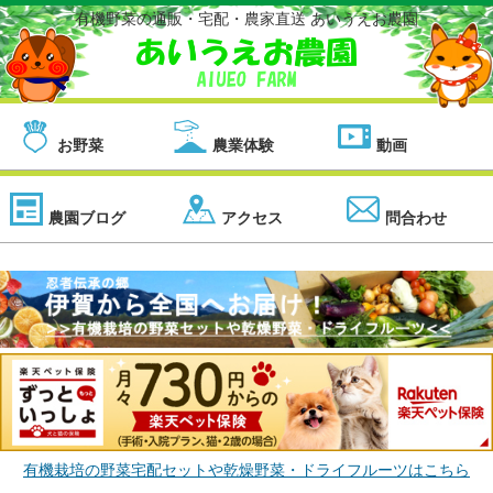
有機野菜の通販・宅配・農家直送 あいうえお農園
お野菜
農業体験
動画
農園ブログ
アクセス
問合わせ
有機栽培の野菜宅配セットや乾燥野菜・ドライフルーツはこちら