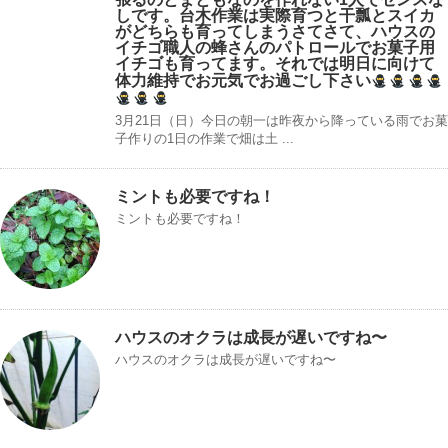
しです。台木作業は実際育つと干瓢とスイカ
がどちらも育ってしまうさてさて、ハウスの
イチゴ職人の蜂さんのパトロールでお菓子用
イチゴも育ってます。それでは明日に向けて
体力維持でお元気でお過ごし下さい
3月21日（日）今日の朝一は昨夜から降っている雨でお菓
子作りの1日の作業で畑は土 ...
ミントも必要ですね！
ミントも必要ですね！
ハウスのオクラは成長が遅いですね〜
ハウスのオクラは成長が遅いですね〜