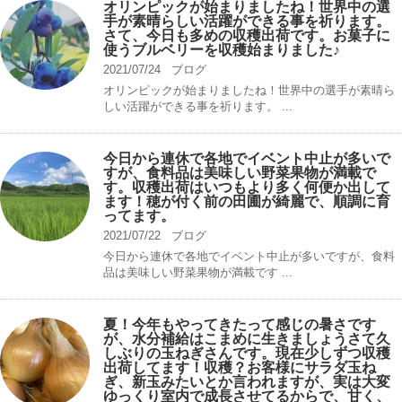
オリンピックが始まりましたね！世界中の選
手が素晴らしい活躍ができる事を祈ります。
さて、今日も多めの収穫出荷です。お菓子に
使うブルベリーを収穫始まりました♪
2021/07/24
ブログ
オリンピックが始まりましたね！世界中の選手が素晴ら
しい活躍ができる事を祈ります。 ...
今日から連休で各地でイベント中止が多いで
すが、食料品は美味しい野菜果物が満載で
す。収穫出荷はいつもより多く何便か出して
ます！穂が付く前の田圃が綺麗で、順調に育
ってます。
2021/07/22
ブログ
今日から連休で各地でイベント中止が多いですが、食料
品は美味しい野菜果物が満載です ...
夏！今年もやってきたって感じの暑さです
が、水分補給はこまめに生きましょうさて久
しぶりの玉ねぎさんです。現在少しずつ収穫
出荷してます！収穫？お客様にサラダ玉ね
ぎ、新玉みたいとか言われますが、実は大変
ゆっくり室内で成長させてるからで、甘く、