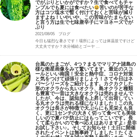
でがぶりといかがですか？生で食べてもチャ
ンプルでも夏には食べたい
苦いのが苦手な
方はコツ塩水で暫く付けておくと苦味が減り
ますよね！いやいや、この苦味がたまらない
と言う方は生で七味唐辛子にマヨネーズでが
ぶり
2021/08/05
ブログ
今日も猛烈な暑さです！場所によっては体温並ですけど
大丈夫ですか？水分補給とゴーヤ ...
台風のたまごが、4つ？まるでマリアナ諸島の
様な衛星画像をみて驚いてます。最近のスコ
ールといい南国！安全と熱中症、コロナ対策
と気をつけて頑張りましょう！さて今日はネ
バ〜シリーズをご紹介します。カクカクした
形のオクラから丸いオクラ、島オクラと種類
も豊富で一昔は大きなオクラは売れませんで
したが、今は、認知度も上昇して出荷してい
る丸オクラは売れる様になりました！この丸
オクラは長さが特徴で天ぷらにも見栄えも良
く、更に1センチの大きく切って食べても美味
しいので夏バテ防止にはもってこいです。長
くて柔らかいので食べ応えはありますよ♪ 是非
お試し下さい♪。そしてお知らせ！土日に開催
されたイベントは無事終了しました！たくさ