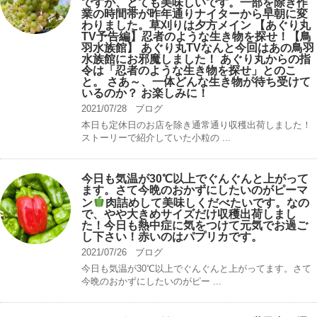
ですが、とても美味しいです。一部を除き作
業の時間帯が昨年通りナイターから早朝に変
わりました。草刈りは夕方メイン 【あぐり丸
TV予告編】忍者のような生き物を探せ！【鳥
羽水族館】 あぐり丸TVなんと今回はあの鳥羽
水族館にお邪魔しました！ あぐり丸からの指
令は「忍者のような生き物を探せ」とのこ
と。 さあ～、一体どんな生き物が待ち受けて
いるのか？ お楽しみに！
2021/07/28
ブログ
本日も定休日のお店を除き通常通り収穫出荷しました！
ストーリーで紹介していた小粒の ...
今日も気温が30℃以上でぐんぐんと上がって
ます。さて今晩のおかずにしたいのがピーマ
ン
肉詰めして美味しくだべたいです。なの
で、やや大きめサイズだけ収穫出荷しまし
た！今日も熱中症に気をつけて元気でお過ご
し下さい！赤いのはパプリカです。
2021/07/26
ブログ
今日も気温が30℃以上でぐんぐんと上がってます。さて
今晩のおかずにしたいのがピー ...