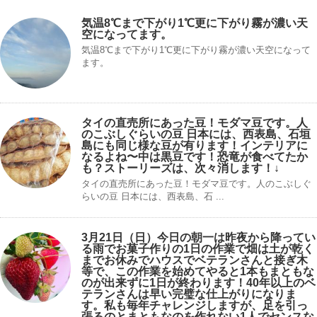
気温8℃まで下がり1℃更に下がり霧が濃い天
空になってます。
気温8℃まで下がり1℃更に下がり霧が濃い天空になって
ます。
タイの直売所にあった豆！モダマ豆です。人
のこぶしぐらいの豆 日本には、西表島、石垣
島にも同じ様な豆が有ります！インテリアに
なるよね〜中は黒豆です！恐竜が食べてたか
も？ストーリーズは、次々消します！↓
タイの直売所にあった豆！モダマ豆です。人のこぶしぐ
らいの豆 日本には、西表島、石 ...
3月21日（日）今日の朝一は昨夜から降ってい
る雨でお菓子作りの1日の作業で畑は土が乾く
までお休みでハウスでベテランさんと接ぎ木
等で、この作業を始めてやると1本もまともな
のが出来ずに1日が終わります！40年以上のベ
テランさんは早い完璧な仕上がりになりま
す。私も毎年チャレンジしますが、足を引っ
張るのとまともなのを作れない1人でセンスな