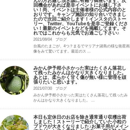
んの方お越し頂き誠に有難う御座います、次
回機会があれば是非イベントにお越し下さ
い！尚、イベントは主催者様の公式内容のと
おりです。キャンプ️施設の知り合いできまし
たので次回ご紹介します！インスタのストー
リー、Twitter、YouTubeを是非ご登録くださ
い！最新のイベントなどを掲載してます。そ
れではこれからも元気でお過ごし下さい♪
2021/08/04
ブログ
台風のたまごが、4つ？まるでマリアナ諸島の様な衛星画
像をみて驚いてます。最近のス ...
みかん伊予柑小さかった実はたくさん落花し
て残ったみかんはかなり大きくなりました。
あとは、柔らかく甘く傷が無い様に管理を頑
張りたいと思います。
2021/07/30
ブログ
みかん伊予柑小さかった実はたくさん落花して残ったみ
かんはかなり大きくなりました。 ...
本日も定休日のお店を除き通常通り収穫出荷
しました！ストーリーで紹介していた小粒の
ブドウが大きくなりました♪お菓子用がメイン