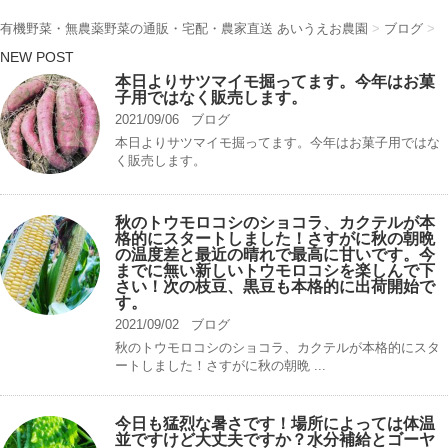
有機野菜・無農薬野菜の通販・宅配・農家直送 あいうえお農園
>
ブログ
>
NEW POST
本日よりサツマイモ掘ってます。今年はお菓
子用ではなく販売します。
2021/09/06
ブログ
本日よりサツマイモ掘ってます。今年はお菓子用ではな
く販売します。
秋のトウモロコシのショコラ、カクテルが本
格的にスタートしました！さすがに秋の朝晩
の温度差と最近の晴れで最高に甘いです。今
までに無い新しいトウモロコシを楽しんで下
さい！次の枝豆、黒豆も本格的に出荷開始で
す。
2021/09/02
ブログ
秋のトウモロコシのショコラ、カクテルが本格的にスタ
ートしました！さすがに秋の朝晩 ...
今日も猛烈な暑さです！場所によっては体温
並ですけど大丈夫ですか？水分補給とゴーヤ