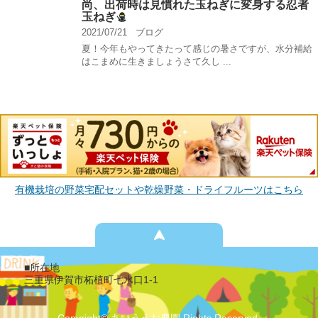
尚、出荷時は見慣れた玉ねぎに変身する忍者
玉ねぎ
2021/07/21
ブログ
夏！今年もやってきたって感じの暑さですが、水分補給
はこまめに生きましょうさて久し ...
有機栽培の野菜宅配セットや乾燥野菜・ドライフルーツはこちら
■所在地
三重県伊賀市柘植町七水口1-1