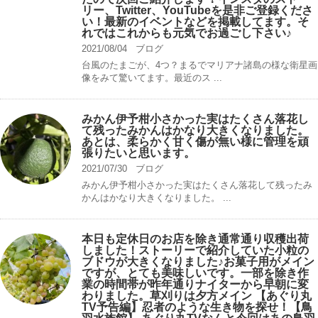
リー、Twitter、YouTubeを是非ご登録くださ
い！最新のイベントなどを掲載してます。そ
れではこれからも元気でお過ごし下さい♪
2021/08/04
ブログ
台風のたまごが、4つ？まるでマリアナ諸島の様な衛星画
像をみて驚いてます。最近のス ...
みかん伊予柑小さかった実はたくさん落花し
て残ったみかんはかなり大きくなりました。
あとは、柔らかく甘く傷が無い様に管理を頑
張りたいと思います。
2021/07/30
ブログ
みかん伊予柑小さかった実はたくさん落花して残ったみ
かんはかなり大きくなりました。 ...
本日も定休日のお店を除き通常通り収穫出荷
しました！ストーリーで紹介していた小粒の
ブドウが大きくなりました♪お菓子用がメイン
ですが、とても美味しいです。一部を除き作
業の時間帯が昨年通りナイターから早朝に変
わりました。草刈りは夕方メイン 【あぐり丸
TV予告編】忍者のような生き物を探せ！【鳥