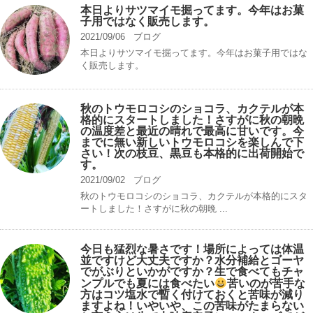
本日よりサツマイモ掘ってます。今年はお菓
子用ではなく販売します。
2021/09/06
ブログ
本日よりサツマイモ掘ってます。今年はお菓子用ではな
く販売します。
秋のトウモロコシのショコラ、カクテルが本
格的にスタートしました！さすがに秋の朝晩
の温度差と最近の晴れで最高に甘いです。今
までに無い新しいトウモロコシを楽しんで下
さい！次の枝豆、黒豆も本格的に出荷開始で
す。
2021/09/02
ブログ
秋のトウモロコシのショコラ、カクテルが本格的にスタ
ートしました！さすがに秋の朝晩 ...
今日も猛烈な暑さです！場所によっては体温
並ですけど大丈夫ですか？水分補給とゴーヤ
でがぶりといかがですか？生で食べてもチャ
ンプルでも夏には食べたい
苦いのが苦手な
方はコツ塩水で暫く付けておくと苦味が減り
ますよね！いやいや、この苦味がたまらない