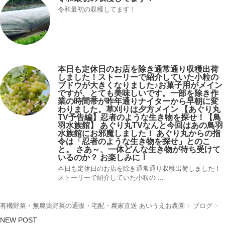
令和最初の収穫してます！
本日も定休日のお店を除き通常通り収穫出荷
しました！ストーリーで紹介していた小粒の
ブドウが大きくなりました♪お菓子用がメイン
ですが、とても美味しいです。一部を除き作
業の時間帯が昨年通りナイターから早朝に変
わりました。草刈りは夕方メイン 【あぐり丸
TV予告編】忍者のような生き物を探せ！【鳥
羽水族館】 あぐり丸TVなんと今回はあの鳥羽
水族館にお邪魔しました！ あぐり丸からの指
令は「忍者のような生き物を探せ」とのこ
と。 さあ～、一体どんな生き物が待ち受けて
いるのか？ お楽しみに！
本日も定休日のお店を除き通常通り収穫出荷しました！
ストーリーで紹介していた小粒の ...
有機野菜・無農薬野菜の通販・宅配・農家直送 あいうえお農園
>
ブログ
>
NEW POST