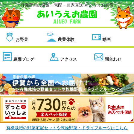
有機野菜の通販・宅配・農家直送 あいうえお農園
お野菜
農業体験
動画
農園ブログ
アクセス
問合わせ
有機栽培の野菜宅配セットや乾燥野菜・ドライフルーツはこちら