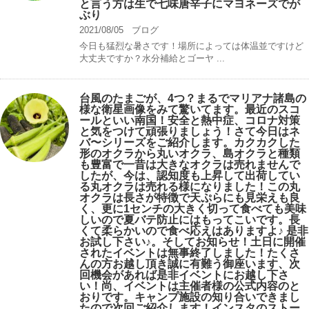
と言う方は生で七味唐辛子にマヨネーズでが
ぶり
2021/08/05
ブログ
今日も猛烈な暑さです！場所によっては体温並ですけど
大丈夫ですか？水分補給とゴーヤ ...
台風のたまごが、4つ？まるでマリアナ諸島の
様な衛星画像をみて驚いてます。最近のスコ
ールといい南国！安全と熱中症、コロナ対策
と気をつけて頑張りましょう！さて今日はネ
バ〜シリーズをご紹介します。カクカクした
形のオクラから丸いオクラ、島オクラと種類
も豊富で一昔は大きなオクラは売れませんで
したが、今は、認知度も上昇して出荷してい
る丸オクラは売れる様になりました！この丸
オクラは長さが特徴で天ぷらにも見栄えも良
く、更に1センチの大きく切って食べても美味
しいので夏バテ防止にはもってこいです。長
くて柔らかいので食べ応えはありますよ♪ 是非
お試し下さい♪。そしてお知らせ！土日に開催
されたイベントは無事終了しました！たくさ
んの方お越し頂き誠に有難う御座います、次
回機会があれば是非イベントにお越し下さ
い！尚、イベントは主催者様の公式内容のと
おりです。キャンプ️施設の知り合いできまし
たので次回ご紹介します！インスタのストー