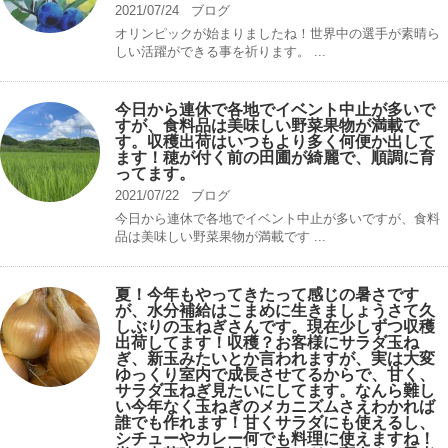
2021/07/24
ブログ
オリンピックが始まりましたね！世界中の選手が素晴ら
しい活躍ができる事を祈ります。 ...
今日から連休で各地でイベント中止が多いで
すが、食料品は美味しい野菜果物が満載で
す。収穫出荷はいつもより多く何便か出して
ます！穂が付く前の田圃が綺麗で、順調に育
ってます。
2021/07/22
ブログ
今日から連休で各地でイベント中止が多いですが、食料
品は美味しい野菜果物が満載です ...
夏！今年もやってきたって感じの暑さです
が、水分補給はこまめに生きましょうさて久
しぶりの玉ねぎさんです。現在少しずつ収穫
出荷してます！収穫？お客様にサラダ玉ね
ぎ、新玉みたいとか言われますが、実は大変
ゆっくり室内で成長させてるからで、甘く、
サラダ玉ねぎ見たいにしてます。なんら難し
い今年なく玉ねぎのメカニズムさえわかれば
誰でも作れます！甘くサラダにも使えるし、
シチューやカレー何でも料理に使えますね！