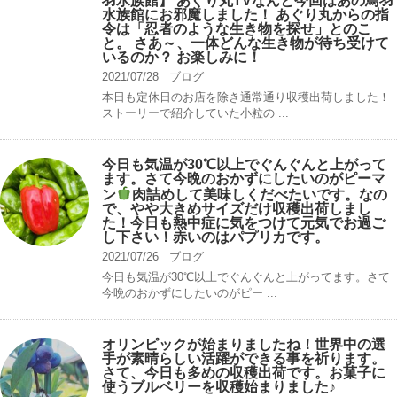
羽水族館】 あぐり丸TVなんと今回はあの鳥羽
水族館にお邪魔しました！ あぐり丸からの指
令は「忍者のような生き物を探せ」とのこ
と。 さあ～、一体どんな生き物が待ち受けて
いるのか？ お楽しみに！
2021/07/28
ブログ
本日も定休日のお店を除き通常通り収穫出荷しました！
ストーリーで紹介していた小粒の ...
今日も気温が30℃以上でぐんぐんと上がって
ます。さて今晩のおかずにしたいのがピーマ
ン
肉詰めして美味しくだべたいです。なの
で、やや大きめサイズだけ収穫出荷しまし
た！今日も熱中症に気をつけて元気でお過ご
し下さい！赤いのはパプリカです。
2021/07/26
ブログ
今日も気温が30℃以上でぐんぐんと上がってます。さて
今晩のおかずにしたいのがピー ...
オリンピックが始まりましたね！世界中の選
手が素晴らしい活躍ができる事を祈ります。
さて、今日も多めの収穫出荷です。お菓子に
使うブルベリーを収穫始まりました♪