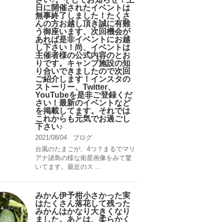
日に開催されたイベントは
無事終了しました！たくさ
んの方お越し頂き誠に有難
う御座います、次回機会が
あれば是非イベントにお越
し下さい！尚、イベントは
主催者様の公式内容のとお
りです。キャンプ️施設の知
り合いできましたので次回
ご紹介します！インスタの
ストーリー、Twitter、
YouTubeを是非ご登録くだ
さい！最新のイベントなど
を掲載してます。それでは
これからも元気でお過ごし
下さい♪
2021/08/04
ブログ
台風のたまごが、4つ？まるでマリ
アナ諸島の様な衛星画像をみて驚
いてます。最近のス ...
みかん伊予柑小さかった実
はたくさん落花して残った
みかんはかなり大きくなり
ました。あとは、柔らかく