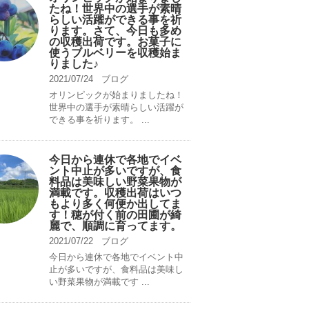
たね！世界中の選手が素晴
らしい活躍ができる事を祈
ります。さて、今日も多め
の収穫出荷です。お菓子に
使うブルベリーを収穫始ま
りました♪
2021/07/24
ブログ
オリンピックが始まりましたね！
世界中の選手が素晴らしい活躍が
できる事を祈ります。 ...
今日から連休で各地でイベ
ント中止が多いですが、食
料品は美味しい野菜果物が
満載です。収穫出荷はいつ
もより多く何便か出してま
す！穂が付く前の田圃が綺
麗で、順調に育ってます。
2021/07/22
ブログ
今日から連休で各地でイベント中
止が多いですが、食料品は美味し
い野菜果物が満載です ...