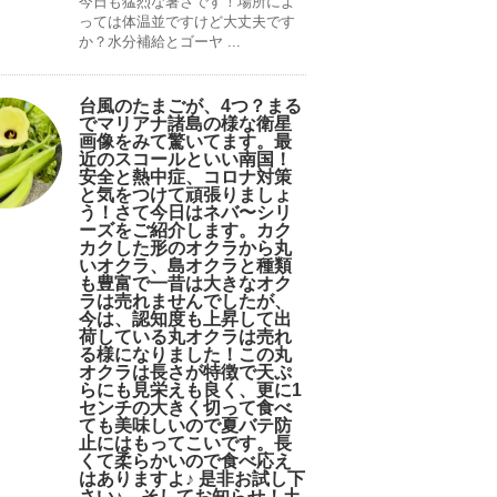
今日も猛烈な暑さです！場所によ
っては体温並ですけど大丈夫です
か？水分補給とゴーヤ ...
台風のたまごが、4つ？まる
でマリアナ諸島の様な衛星
画像をみて驚いてます。最
近のスコールといい南国！
安全と熱中症、コロナ対策
と気をつけて頑張りましょ
う！さて今日はネバ〜シリ
ーズをご紹介します。カク
カクした形のオクラから丸
いオクラ、島オクラと種類
も豊富で一昔は大きなオク
ラは売れませんでしたが、
今は、認知度も上昇して出
荷している丸オクラは売れ
る様になりました！この丸
オクラは長さが特徴で天ぷ
らにも見栄えも良く、更に1
センチの大きく切って食べ
ても美味しいので夏バテ防
止にはもってこいです。長
くて柔らかいので食べ応え
はありますよ♪ 是非お試し下
さい♪。そしてお知らせ！土