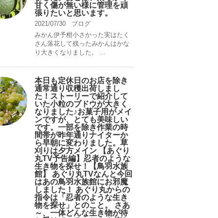
甘く傷が無い様に管理を頑
張りたいと思います。
2021/07/30
ブログ
みかん伊予柑小さかった実はたく
さん落花して残ったみかんはかな
り大きくなりました。 ...
本日も定休日のお店を除き
通常通り収穫出荷しまし
た！ストーリーで紹介して
いた小粒のブドウが大きく
なりました♪お菓子用がメイ
ンですが、とても美味しい
です。一部を除き作業の時
間帯が昨年通りナイターか
ら早朝に変わりました。草
刈りは夕方メイン 【あぐり
丸TV予告編】忍者のような
生き物を探せ！【鳥羽水族
館】 あぐり丸TVなんと今回
はあの鳥羽水族館にお邪魔
しました！ あぐり丸からの
指令は「忍者のような生き
物を探せ」とのこと。 さあ
～、一体どんな生き物が待