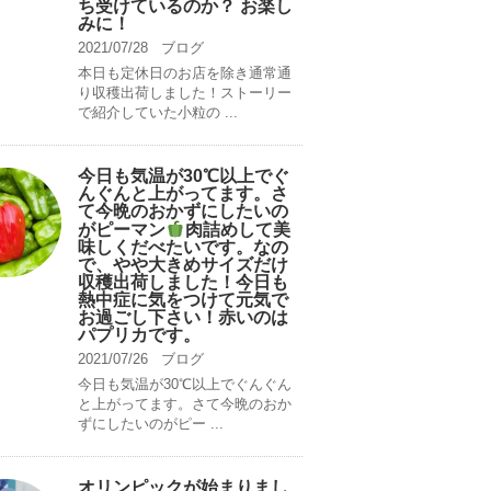
ち受けているのか？ お楽し
みに！
2021/07/28
ブログ
本日も定休日のお店を除き通常通
り収穫出荷しました！ストーリー
で紹介していた小粒の ...
今日も気温が30℃以上でぐ
んぐんと上がってます。さ
て今晩のおかずにしたいの
がピーマン
肉詰めして美
味しくだべたいです。なの
で、やや大きめサイズだけ
収穫出荷しました！今日も
熱中症に気をつけて元気で
お過ごし下さい！赤いのは
パプリカです。
2021/07/26
ブログ
今日も気温が30℃以上でぐんぐん
と上がってます。さて今晩のおか
ずにしたいのがピー ...
オリンピックが始まりまし