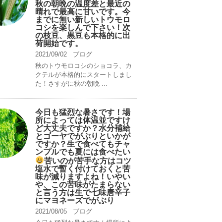
秋の朝晩の温度差と最近の
晴れで最高に甘いです。今
までに無い新しいトウモロ
コシを楽しんで下さい！次
の枝豆、黒豆も本格的に出
荷開始です。
2021/09/02
ブログ
秋のトウモロコシのショコラ、カ
クテルが本格的にスタートしまし
た！さすがに秋の朝晩 ...
今日も猛烈な暑さです！場
所によっては体温並ですけ
ど大丈夫ですか？水分補給
とゴーヤでがぶりといかが
ですか？生で食べてもチャ
ンプルでも夏には食べたい
苦いのが苦手な方はコツ
塩水で暫く付けておくと苦
味が減りますよね！いやい
や、この苦味がたまらない
と言う方は生で七味唐辛子
にマヨネーズでがぶり
2021/08/05
ブログ