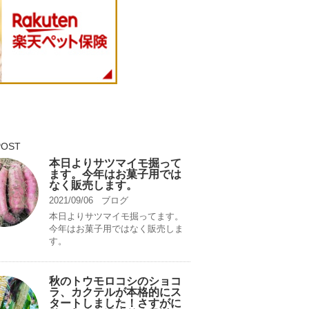
POST
本日よりサツマイモ掘って
ます。今年はお菓子用では
なく販売します。
2021/09/06
ブログ
本日よりサツマイモ掘ってます。
今年はお菓子用ではなく販売しま
す。
秋のトウモロコシのショコ
ラ、カクテルが本格的にス
タートしました！さすがに