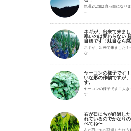
気温2℃畑は真っ白になり
...
ネギが、出来て来まし
寒いのは変わらない 
目標です！駄目なら廃
ネギが、出来て来ました！
な ...
ヤーコンの様子です！
いな形の作物ですが、
す。
ヤーコンの様子です！大き
す ...
右が日にちが経過した
れているのでかなりの
べてね〜
右が日にちが経過したほう