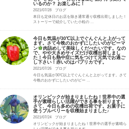
いるのか？ お楽しみに！
2021/07/28
ブログ
本日も定休日のお店を除き通常通り収穫出荷しました！
ストーリーで紹介していた小粒の ...
今日も気温が30℃以上でぐんぐんと上がって
ます。さて今晩のおかずにしたいのがピーマ
ン
肉詰めして美味しくだべたいです。なの
で、やや大きめサイズだけ収穫出荷しまし
た！今日も熱中症に気をつけて元気でお過ご
し下さい！赤いのはパプリカです。
2021/07/26
ブログ
今日も気温が30℃以上でぐんぐんと上がってます。さて
今晩のおかずにしたいのがピー ...
オリンピックが始まりましたね！世界中の選
手が素晴らしい活躍ができる事を祈ります。
さて、今日も多めの収穫出荷です。お菓子に
使うブルベリーを収穫始まりました♪
2021/07/24
ブログ
オリンピックが始まりましたね！世界中の選手が素晴ら
しい活躍ができる事を祈ります。 ...