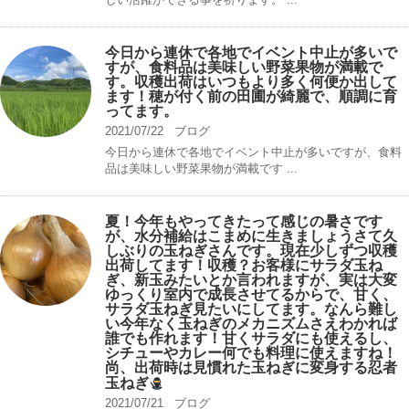
今日から連休で各地でイベント中止が多いで
すが、食料品は美味しい野菜果物が満載で
す。収穫出荷はいつもより多く何便か出して
ます！穂が付く前の田圃が綺麗で、順調に育
ってます。
2021/07/22
ブログ
今日から連休で各地でイベント中止が多いですが、食料
品は美味しい野菜果物が満載です ...
夏！今年もやってきたって感じの暑さです
が、水分補給はこまめに生きましょうさて久
しぶりの玉ねぎさんです。現在少しずつ収穫
出荷してます！収穫？お客様にサラダ玉ね
ぎ、新玉みたいとか言われますが、実は大変
ゆっくり室内で成長させてるからで、甘く、
サラダ玉ねぎ見たいにしてます。なんら難し
い今年なく玉ねぎのメカニズムさえわかれば
誰でも作れます！甘くサラダにも使えるし、
シチューやカレー何でも料理に使えますね！
尚、出荷時は見慣れた玉ねぎに変身する忍者
玉ねぎ
2021/07/21
ブログ