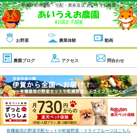
有機野菜の通販・宅配・農家直送 あいうえお農園
お野菜
農業体験
動画
農園ブログ
アクセス
問合わせ
有機栽培の野菜宅配セットや乾燥野菜・ドライフルーツはこちら