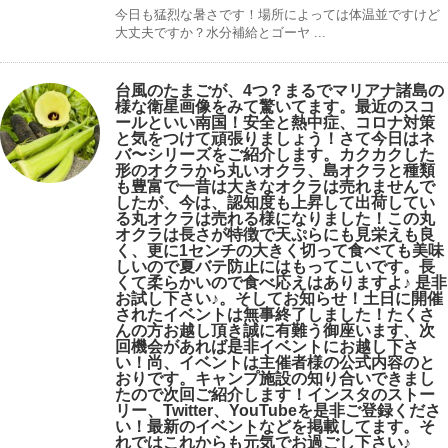
今日も猛烈な暑さです！場所によっては体温並ですけど
大丈夫ですか？水分補給とゴーヤ ...
台風のたまごが、4つ？まるでマリアナ諸島の
様な衛星画像をみて驚いてます。最近のスコ
ールといい南国！安全と熱中症、コロナ対策
と気をつけて頑張りましょう！さて今日はネ
バ〜シリーズをご紹介します。カクカクした
形のオクラから丸いオクラ、島オクラと種類
も豊富で一昔は大きなオクラは売れませんで
したが、今は、認知度も上昇して出荷してい
る丸オクラは売れる様になりました！この丸
オクラは長さが特徴で天ぷらにも見栄えも良
く、更に1センチの大きく切って食べても美味
しいので夏バテ防止にはもってこいです。長
くて柔らかいので食べ応えはありますよ♪ 是非
お試し下さい♪。そしてお知らせ！土日に開催
されたイベントは無事終了しました！たくさ
んの方お越し頂き誠に有難う御座います、次
回機会があれば是非イベントにお越し下さ
い！尚、イベントは主催者様の公式内容のと
おりです。キャンプ️施設の知り合いできまし
たので次回ご紹介します！インスタのストー
リー、Twitter、YouTubeを是非ご登録くださ
い！最新のイベントなどを掲載してます。そ
れではこれからも元気でお過ごし下さい♪