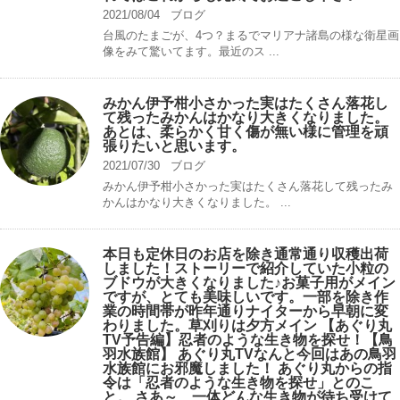
2021/08/04
ブログ
台風のたまごが、4つ？まるでマリアナ諸島の様な衛星画
像をみて驚いてます。最近のス ...
みかん伊予柑小さかった実はたくさん落花し
て残ったみかんはかなり大きくなりました。
あとは、柔らかく甘く傷が無い様に管理を頑
張りたいと思います。
2021/07/30
ブログ
みかん伊予柑小さかった実はたくさん落花して残ったみ
かんはかなり大きくなりました。 ...
本日も定休日のお店を除き通常通り収穫出荷
しました！ストーリーで紹介していた小粒の
ブドウが大きくなりました♪お菓子用がメイン
ですが、とても美味しいです。一部を除き作
業の時間帯が昨年通りナイターから早朝に変
わりました。草刈りは夕方メイン 【あぐり丸
TV予告編】忍者のような生き物を探せ！【鳥
羽水族館】 あぐり丸TVなんと今回はあの鳥羽
水族館にお邪魔しました！ あぐり丸からの指
令は「忍者のような生き物を探せ」とのこ
と。 さあ～、一体どんな生き物が待ち受けて