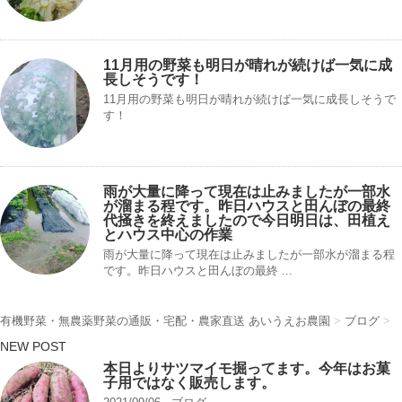
11月用の野菜も明日が晴れが続けば一気に成
長しそうです！
11月用の野菜も明日が晴れが続けば一気に成長しそうで
す！
雨が大量に降って現在は止みましたが一部水
が溜まる程です。昨日ハウスと田んぼの最終
代掻きを終えましたので今日明日は、田植え
とハウス中心の作業
雨が大量に降って現在は止みましたが一部水が溜まる程
です。昨日ハウスと田んぼの最終 ...
有機野菜・無農薬野菜の通販・宅配・農家直送 あいうえお農園
>
ブログ
>
NEW POST
本日よりサツマイモ掘ってます。今年はお菓
子用ではなく販売します。