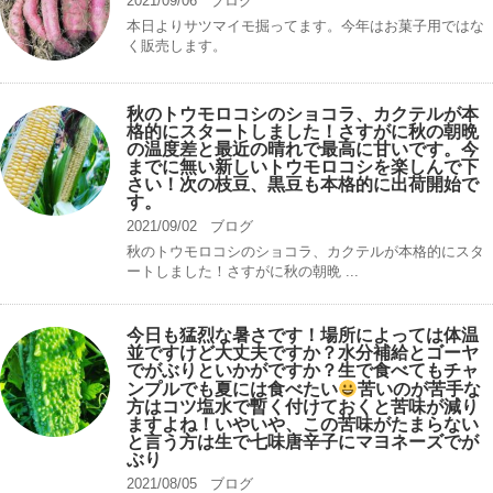
2021/09/06
ブログ
本日よりサツマイモ掘ってます。今年はお菓子用ではな
く販売します。
秋のトウモロコシのショコラ、カクテルが本
格的にスタートしました！さすがに秋の朝晩
の温度差と最近の晴れで最高に甘いです。今
までに無い新しいトウモロコシを楽しんで下
さい！次の枝豆、黒豆も本格的に出荷開始で
す。
2021/09/02
ブログ
秋のトウモロコシのショコラ、カクテルが本格的にスタ
ートしました！さすがに秋の朝晩 ...
今日も猛烈な暑さです！場所によっては体温
並ですけど大丈夫ですか？水分補給とゴーヤ
でがぶりといかがですか？生で食べてもチャ
ンプルでも夏には食べたい
苦いのが苦手な
方はコツ塩水で暫く付けておくと苦味が減り
ますよね！いやいや、この苦味がたまらない
と言う方は生で七味唐辛子にマヨネーズでが
ぶり
2021/08/05
ブログ