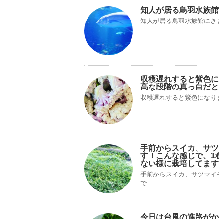
知人が居る鳥羽水族館
知人が居る鳥羽水族館にき
収穫遅れすると紫色に
高な段階の真っ白だと
収穫遅れすると紫色になります
手前からスイカ、サツ
す！こんな感じで、1
ない様に栽培してます
手前からスイカ、サツマイ
で ...
今日は台風の進路がか