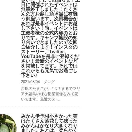
日に開催されたイベントは
無事終了しました！たくさ
んの方お越し頂き誠に有難
う御座います、次回機会が
あれば是非イベントにお越
し下さい！尚、イベントは
主催者様の公式内容のとお
りです。キャンプ️施設の知
り合いできましたので次回
ご紹介します！インスタの
ストーリー、Twitter、
YouTubeを是非ご登録くだ
さい！最新のイベントなど
を掲載してます。それでは
これからも元気でお過ごし
下さい♪
2021/08/04
ブログ
台風のたまごが、4つ？まるでマリ
アナ諸島の様な衛星画像をみて驚
いてます。最近のス ...
みかん伊予柑小さかった実
はたくさん落花して残った
みかんはかなり大きくなり
ました。あとは、柔らかく