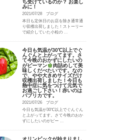
ち受けているのか？ お楽し
みに！
2021/07/28
ブログ
本日も定休日のお店を除き通常通
り収穫出荷しました！ストーリー
で紹介していた小粒の ...
今日も気温が30℃以上でぐ
んぐんと上がってます。さ
て今晩のおかずにしたいの
がピーマン
肉詰めして美
味しくだべたいです。なの
で、やや大きめサイズだけ
収穫出荷しました！今日も
熱中症に気をつけて元気で
お過ごし下さい！赤いのは
パプリカです。
2021/07/26
ブログ
今日も気温が30℃以上でぐんぐん
と上がってます。さて今晩のおか
ずにしたいのがピー ...
オリンピックが始まりまし