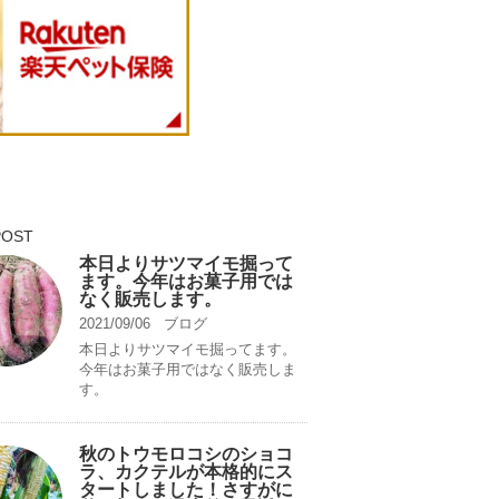
POST
本日よりサツマイモ掘って
ます。今年はお菓子用では
なく販売します。
2021/09/06
ブログ
本日よりサツマイモ掘ってます。
今年はお菓子用ではなく販売しま
す。
秋のトウモロコシのショコ
ラ、カクテルが本格的にス
タートしました！さすがに