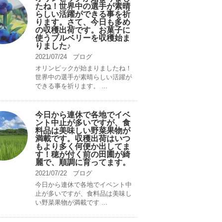
たね！世界中の選手が素晴
らしい活躍ができる事を祈
ります。さて、今日も多め
の収穫出荷です。お菓子に
使うブルベリーを収穫始ま
りました♪
2021/07/24
ブログ
オリンピックが始まりましたね！
世界中の選手が素晴らしい活躍が
できる事を祈ります。 ...
今日から連休で各地でイベ
ント中止が多いですが、食
料品は美味しい野菜果物が
満載です。収穫出荷はいつ
もより多く何便か出してま
す！穂が付く前の田圃が綺
麗で、順調に育ってます。
2021/07/22
ブログ
今日から連休で各地でイベント中
止が多いですが、食料品は美味し
い野菜果物が満載です ...