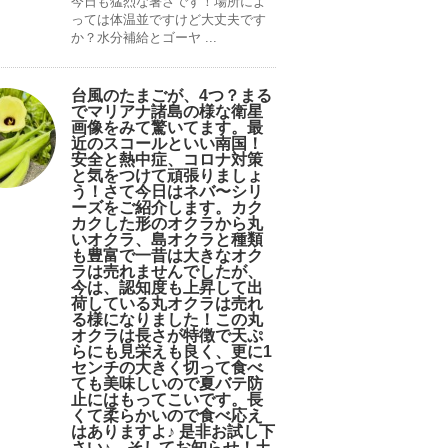
今日も猛烈な暑さです！場所によ
っては体温並ですけど大丈夫です
か？水分補給とゴーヤ ...
台風のたまごが、4つ？まる
でマリアナ諸島の様な衛星
画像をみて驚いてます。最
近のスコールといい南国！
安全と熱中症、コロナ対策
と気をつけて頑張りましょ
う！さて今日はネバ〜シリ
ーズをご紹介します。カク
カクした形のオクラから丸
いオクラ、島オクラと種類
も豊富で一昔は大きなオク
ラは売れませんでしたが、
今は、認知度も上昇して出
荷している丸オクラは売れ
る様になりました！この丸
オクラは長さが特徴で天ぷ
らにも見栄えも良く、更に1
センチの大きく切って食べ
ても美味しいので夏バテ防
止にはもってこいです。長
くて柔らかいので食べ応え
はありますよ♪ 是非お試し下
さい♪。そしてお知らせ！土