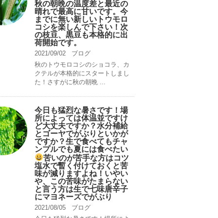
秋の朝晩の温度差と最近の
晴れで最高に甘いです。今
までに無い新しいトウモロ
コシを楽しんで下さい！次
の枝豆、黒豆も本格的に出
荷開始です。
2021/09/02
ブログ
秋のトウモロコシのショコラ、カ
クテルが本格的にスタートしまし
た！さすがに秋の朝晩 ...
今日も猛烈な暑さです！場
所によっては体温並ですけ
ど大丈夫ですか？水分補給
とゴーヤでがぶりといかが
ですか？生で食べてもチャ
ンプルでも夏には食べたい
苦いのが苦手な方はコツ
塩水で暫く付けておくと苦
味が減りますよね！いやい
や、この苦味がたまらない
と言う方は生で七味唐辛子
にマヨネーズでがぶり
2021/08/05
ブログ