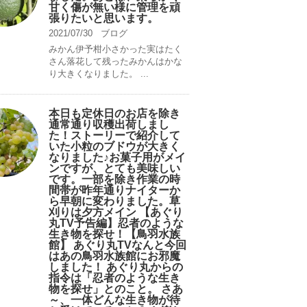
甘く傷が無い様に管理を頑
張りたいと思います。
2021/07/30
ブログ
みかん伊予柑小さかった実はたく
さん落花して残ったみかんはかな
り大きくなりました。 ...
本日も定休日のお店を除き
通常通り収穫出荷しまし
た！ストーリーで紹介して
いた小粒のブドウが大きく
なりました♪お菓子用がメイ
ンですが、とても美味しい
です。一部を除き作業の時
間帯が昨年通りナイターか
ら早朝に変わりました。草
刈りは夕方メイン 【あぐり
丸TV予告編】忍者のような
生き物を探せ！【鳥羽水族
館】 あぐり丸TVなんと今回
はあの鳥羽水族館にお邪魔
しました！ あぐり丸からの
指令は「忍者のような生き
物を探せ」とのこと。 さあ
～、一体どんな生き物が待