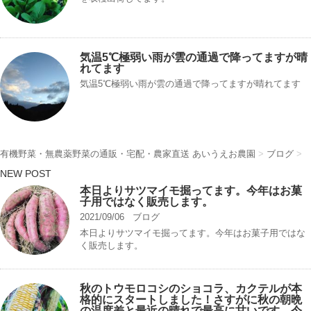
気温5℃極弱い雨が雲の通過で降ってますが晴
れてます
気温5℃極弱い雨が雲の通過で降ってますが晴れてます
有機野菜・無農薬野菜の通販・宅配・農家直送 あいうえお農園
>
ブログ
>
NEW POST
本日よりサツマイモ掘ってます。今年はお菓
子用ではなく販売します。
2021/09/06
ブログ
本日よりサツマイモ掘ってます。今年はお菓子用ではな
く販売します。
秋のトウモロコシのショコラ、カクテルが本
格的にスタートしました！さすがに秋の朝晩
の温度差と最近の晴れで最高に甘いです。今