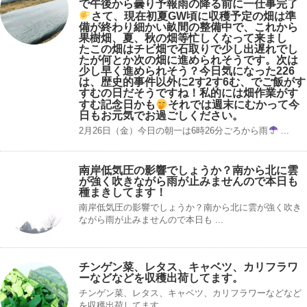
で午後から曇り
予報雨の降る前に一仕事完了
さて、現在初夏GW頃に収穫予定の畑は準
備が終わり細かい畝間の整備中で、これから
果樹畑、夏、秋の畑等忙しくなって来まし
た‍この畑はチビ畑で石取りで少し出遅れでし
たが何とか次の畑に進められそうです。次は
少し早く進められそう？今日気になった226
は、歴史的事件以外に2す2す6む、でご飯がす
すむの日だそうですね！私的には畑作業がす
すむ記念日かも
それでは週末にむかって今
日もお元気でお過ごしください。
2月26日（金）今日の朝一は6時26分ごろから雨
...
南岸低気圧の影響でしょうか？南から北に雲
が強く吹きながら雨が止みませんので本日も
種まきしてます！
南岸低気圧の影響でしょうか？南から北に雲が強く吹き
ながら雨が止みませんので本日も ...
チンゲン菜、レタス、キャベツ、カリフラワ
ーなどなどを収穫出荷してます。
チンゲン菜、レタス、キャベツ、カリフラワーなどなど
を収穫出荷してます。