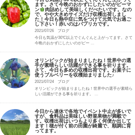
ます。さて今晩のおかずにしたいのがピーマ
ン
肉詰めして美味しくだべたいです。なの
で、やや大きめサイズだけ収穫出荷しまし
た！今日も熱中症に気をつけて元気でお過ご
し下さい！赤いのはパプリカです。
2021/07/26
ブログ
今日も気温が30℃以上でぐんぐんと上がってます。さて
今晩のおかずにしたいのがピー ...
オリンピックが始まりましたね！世界中の選
手が素晴らしい活躍ができる事を祈ります。
さて、今日も多めの収穫出荷です。お菓子に
使うブルベリーを収穫始まりました♪
2021/07/24
ブログ
オリンピックが始まりましたね！世界中の選手が素晴ら
しい活躍ができる事を祈ります。 ...
今日から連休で各地でイベント中止が多いで
すが、食料品は美味しい野菜果物が満載で
す。収穫出荷はいつもより多く何便か出して
ます！穂が付く前の田圃が綺麗で、順調に育
ってます。