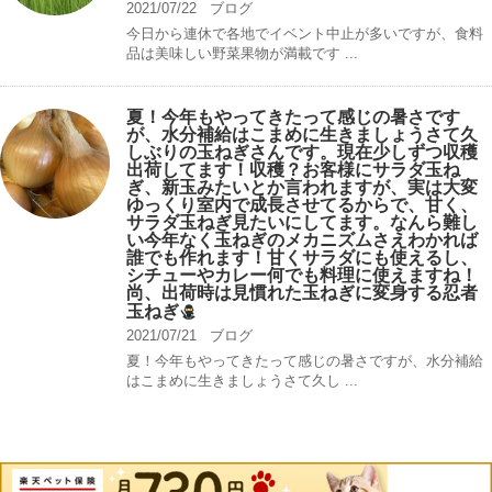
2021/07/22
ブログ
今日から連休で各地でイベント中止が多いですが、食料
品は美味しい野菜果物が満載です ...
夏！今年もやってきたって感じの暑さです
が、水分補給はこまめに生きましょうさて久
しぶりの玉ねぎさんです。現在少しずつ収穫
出荷してます！収穫？お客様にサラダ玉ね
ぎ、新玉みたいとか言われますが、実は大変
ゆっくり室内で成長させてるからで、甘く、
サラダ玉ねぎ見たいにしてます。なんら難し
い今年なく玉ねぎのメカニズムさえわかれば
誰でも作れます！甘くサラダにも使えるし、
シチューやカレー何でも料理に使えますね！
尚、出荷時は見慣れた玉ねぎに変身する忍者
玉ねぎ
2021/07/21
ブログ
夏！今年もやってきたって感じの暑さですが、水分補給
はこまめに生きましょうさて久し ...