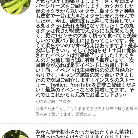
と気をつけて頑張りましょう！さて今日はネ
バ〜シリーズをご紹介します。カクカクした
形のオクラから丸いオクラ、島オクラと種類
も豊富で一昔は大きなオクラは売れませんで
したが、今は、認知度も上昇して出荷してい
る丸オクラは売れる様になりました！この丸
オクラは長さが特徴で天ぷらにも見栄えも良
く、更に1センチの大きく切って食べても美味
しいので夏バテ防止にはもってこいです。長
くて柔らかいので食べ応えはありますよ♪ 是非
お試し下さい♪。そしてお知らせ！土日に開催
されたイベントは無事終了しました！たくさ
んの方お越し頂き誠に有難う御座います、次
回機会があれば是非イベントにお越し下さ
い！尚、イベントは主催者様の公式内容のと
おりです。キャンプ️施設の知り合いできまし
たので次回ご紹介します！インスタのストー
リー、Twitter、YouTubeを是非ご登録くださ
い！最新のイベントなどを掲載してます。そ
れではこれからも元気でお過ごし下さい♪
2021/08/04
ブログ
台風のたまごが、4つ？まるでマリアナ諸島の様な衛星画
像をみて驚いてます。最近のス ...
みかん伊予柑小さかった実はたくさん落花し
て残ったみかんはかなり大きくなりました。