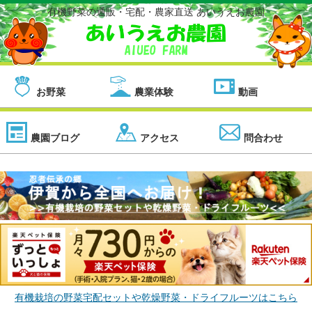
有機野菜の通販・宅配・農家直送 あいうえお農園
お野菜
農業体験
動画
農園ブログ
アクセス
問合わせ
有機栽培の野菜宅配セットや乾燥野菜・ドライフルーツはこちら