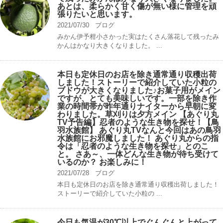
あとは、柔らかく甘く傷が無い様に管理を頑
張りたいと思います。
2021/07/30
ブログ
みかん伊予柑小さかった実はたくさん落花して残ったみ
かんはかなり大きくなりました。 ...
本日も定休日のお店を除き通常通り収穫出荷
しました！ストーリーで紹介していた小粒の
ブドウが大きくなりました♪お菓子用がメイン
ですが、とても美味しいです。一部を除き作
業の時間帯が昨年通りナイターから早朝に変
わりました。草刈りは夕方メイン 【あぐり丸
TV予告編】忍者のような生き物を探せ！【鳥
羽水族館】 あぐり丸TVなんと今回はあの鳥羽
水族館にお邪魔しました！ あぐり丸からの指
令は「忍者のような生き物を探せ」とのこ
と。 さあ～、一体どんな生き物が待ち受けて
いるのか？ お楽しみに！
2021/07/28
ブログ
本日も定休日のお店を除き通常通り収穫出荷しました！
ストーリーで紹介していた小粒の ...
今日も気温が30℃以上でぐんぐんと上がって