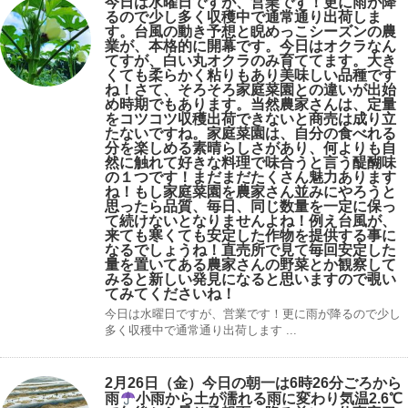
今日は水曜日ですが、営業です！更に雨が降
るので少し多く収穫中で通常通り出荷しま
す。台風の動き予想と睨めっこシーズンの農
業が、本格的に開幕です。今日はオクラなん
てすが、白い丸オクラのみ育ててます。大き
くても柔らかく粘りもあり美味しい品種です
ね！さて、そろそろ家庭菜園との違いが出始
め時期でもあります。当然農家さんは、定量
をコツコツ収穫出荷できないと商売は成り立
たないですね。家庭菜園は、自分の食べれる
分を楽しめる素晴らしさがあり、何よりも自
然に触れて好きな料理で味合うと言う醍醐味
の１つです！まだまだたくさん魅力あります
ね！もし家庭菜園を農家さん並みにやろうと
思ったら品質、毎日、同じ数量を一定に保っ
て続けないとなりませんよね！例え台風が、
来ても寒くても安定した作物を提供する事に
なるでしょうね！直売所で見て毎回安定した
量を置いてある農家さんの野菜とか観察して
みると新しい発見になると思いますので覗い
てみてくださいね！
今日は水曜日ですが、営業です！更に雨が降るので少し
多く収穫中で通常通り出荷します ...
2月26日（金）今日の朝一は6時26分ごろから
雨
小雨から土が濡れる雨に変わり気温2.6℃