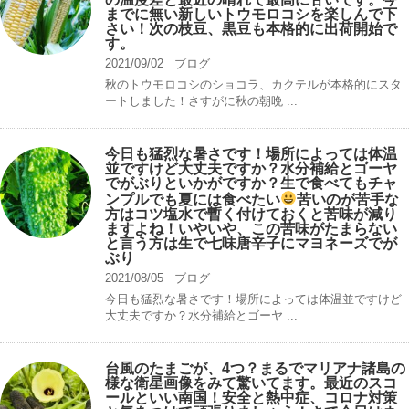
までに無い新しいトウモロコシを楽しんで下
さい！次の枝豆、黒豆も本格的に出荷開始で
す。
2021/09/02
ブログ
秋のトウモロコシのショコラ、カクテルが本格的にスタ
ートしました！さすがに秋の朝晩 ...
今日も猛烈な暑さです！場所によっては体温
並ですけど大丈夫ですか？水分補給とゴーヤ
でがぶりといかがですか？生で食べてもチャ
ンプルでも夏には食べたい
苦いのが苦手な
方はコツ塩水で暫く付けておくと苦味が減り
ますよね！いやいや、この苦味がたまらない
と言う方は生で七味唐辛子にマヨネーズでが
ぶり
2021/08/05
ブログ
今日も猛烈な暑さです！場所によっては体温並ですけど
大丈夫ですか？水分補給とゴーヤ ...
台風のたまごが、4つ？まるでマリアナ諸島の
様な衛星画像をみて驚いてます。最近のスコ
ールといい南国！安全と熱中症、コロナ対策