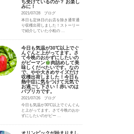
ち受けているのか？ お楽し
みに！
2021/07/28
ブログ
本日も定休日のお店を除き通常通
り収穫出荷しました！ストーリー
で紹介していた小粒の ...
今日も気温が30℃以上でぐ
んぐんと上がってます。さ
て今晩のおかずにしたいの
がピーマン
肉詰めして美
味しくだべたいです。なの
で、やや大きめサイズだけ
収穫出荷しました！今日も
熱中症に気をつけて元気で
お過ごし下さい！赤いのは
パプリカです。
2021/07/26
ブログ
今日も気温が30℃以上でぐんぐん
と上がってます。さて今晩のおか
ずにしたいのがピー ...
オリンピックが始まりまし