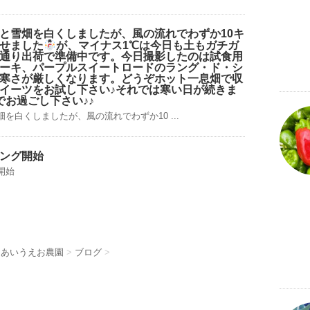
と雪
畑を白くしましたが、風の流れでわずか10キ
せました
が、マイナス1℃は今日も土もガチガ
通り出荷で準備中です。今日撮影したのは試食用
ーキ、パープルスイートロードのラング・ド・シ
寒さが厳しくなります。どうぞホット一息
畑で収
イーツをお試し下さい♪それでは寒い日が続きま
でお過ごし下さい♪♪
を白くしましたが、風の流れでわずか10 ...
ング開始
開始
 あいうえお農園
>
ブログ
>