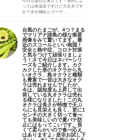
今日も猛烈な暑さです！場所によ
っては体温並ですけど大丈夫です
か？水分補給とゴーヤ ...
台風のたまごが、4つ？まる
でマリアナ諸島の様な衛星
画像をみて驚いてます。最
近のスコールといい南国！
安全と熱中症、コロナ対策
と気をつけて頑張りましょ
う！さて今日はネバ〜シリ
ーズをご紹介します。カク
カクした形のオクラから丸
いオクラ、島オクラと種類
も豊富で一昔は大きなオク
ラは売れませんでしたが、
今は、認知度も上昇して出
荷している丸オクラは売れ
る様になりました！この丸
オクラは長さが特徴で天ぷ
らにも見栄えも良く、更に1
センチの大きく切って食べ
ても美味しいので夏バテ防
止にはもってこいです。長
くて柔らかいので食べ応え
はありますよ♪ 是非お試し下
さい♪。そしてお知らせ！土