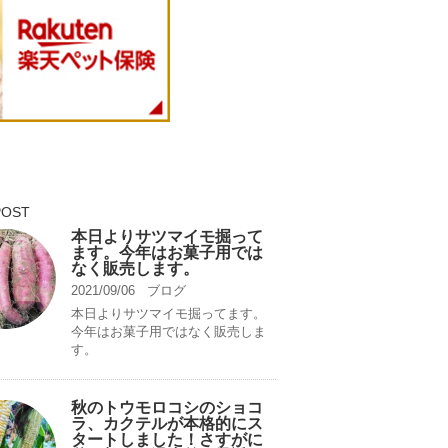
POST
本日よりサツマイモ掘って
ます。今年はお菓子用では
なく販売します。
2021/09/06
ブログ
本日よりサツマイモ掘ってます。
今年はお菓子用ではなく販売しま
す。
秋のトウモロコシのショコ
ラ、カクテルが本格的にス
タートしました！さすがに