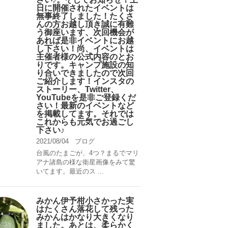
日に開催されたイベントは
無事終了しました！たくさ
んの方お越し頂き誠に有難
う御座います、次回機会が
あれば是非イベントにお越
し下さい！尚、イベントは
主催者様の公式内容のとお
りです。キャンプ️施設の知
り合いできましたので次回
ご紹介します！インスタの
ストーリー、Twitter、
YouTubeを是非ご登録くだ
さい！最新のイベントなど
を掲載してます。それでは
これからも元気でお過ごし
下さい♪
2021/08/04
ブログ
台風のたまごが、4つ？まるでマリ
アナ諸島の様な衛星画像をみて驚
いてます。最近のス ...
みかん伊予柑小さかった実
はたくさん落花して残った
みかんはかなり大きくなり
ました。あとは、柔らかく