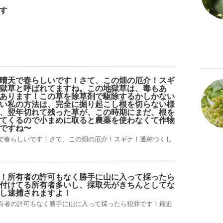
す
晴天で春らしいです！さて、この畑の厄介！スギ
獄草と呼ばれてますね。この地獄草は、毒もあ
あります！この草を除草剤で駆除するかしかない
い私の方法は、完全に掘り起こし根を切らない様
、翌年切れて残った草が、この時期にまだ、根を
てくるので小まめに取ると農薬を使わなくて作物
ですね〜
で春らしいです！さて、この畑の厄介！スギナ！通称つくし
！所有者の許可もなく勝手に山に入って採ったら
付けてる所有者多いし、採取先がきちんとしてな
し逮捕されますよ！
有者の許可もなく勝手に山に入って採ったら犯罪です！最近