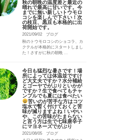
秋の朝晩の温度差と最近の
晴れで最高に甘いです。今
までに無い新しいトウモロ
コシを楽しんで下さい！次
の枝豆、黒豆も本格的に出
荷開始です。
2021/09/02
ブログ
秋のトウモロコシのショコラ、カ
クテルが本格的にスタートしまし
た！さすがに秋の朝晩 ...
今日も猛烈な暑さです！場
所によっては体温並ですけ
ど大丈夫ですか？水分補給
とゴーヤでがぶりといかが
ですか？生で食べてもチャ
ンプルでも夏には食べたい
苦いのが苦手な方はコツ
塩水で暫く付けておくと苦
味が減りますよね！いやい
や、この苦味がたまらない
と言う方は生で七味唐辛子
にマヨネーズでがぶり
2021/08/05
ブログ