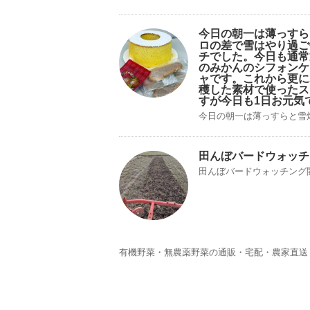
今日の朝一は薄っすら
ロの差で雪はやり過ご
チでした。今日も通常
のみかんのシフォンケ
ャです。これから更に
穫した素材で使ったス
すが今日も1日お元気
今日の朝一は薄っすらと雪️畑
田んぼバードウォッチ
田んぼバードウォッチング
有機野菜・無農薬野菜の通販・宅配・農家直送