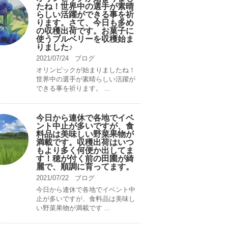
たね！世界中の選手が素晴
らしい活躍ができる事を祈
ります。さて、今日も多め
の収穫出荷です。お菓子に
使うブルベリーを収穫始ま
りました♪
2021/07/24
ブログ
オリンピックが始まりましたね！
世界中の選手が素晴らしい活躍が
できる事を祈ります。 ...
今日から連休で各地でイベ
ント中止が多いですが、食
料品は美味しい野菜果物が
満載です。収穫出荷はいつ
もより多く何便か出してま
す！穂が付く前の田圃が綺
麗で、順調に育ってます。
2021/07/22
ブログ
今日から連休で各地でイベント中
止が多いですが、食料品は美味し
い野菜果物が満載です ...