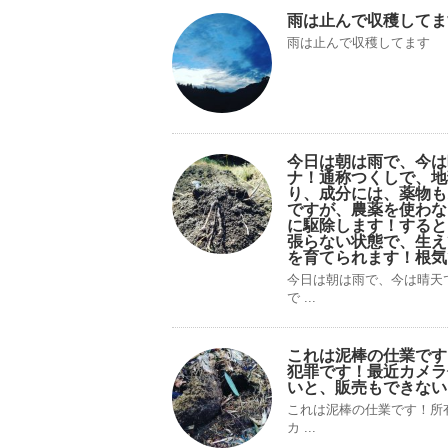
雨は止んで収穫してま
雨は止んで収穫してます
今日は朝は雨で、今は
ナ！通称つくしで、地
り、成分には、薬物も
ですが、農薬を使わな
に駆除します！すると
張らない状態で、生え
を育てられます！根気
今日は朝は雨で、今は晴天
で ...
これは泥棒の仕業です
犯罪です！最近カメラ
いと、販売もできない
これは泥棒の仕業です！所
カ ...