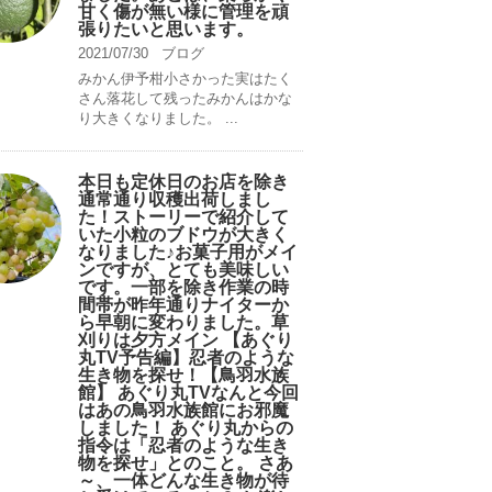
甘く傷が無い様に管理を頑
張りたいと思います。
2021/07/30
ブログ
みかん伊予柑小さかった実はたく
さん落花して残ったみかんはかな
り大きくなりました。 ...
本日も定休日のお店を除き
通常通り収穫出荷しまし
た！ストーリーで紹介して
いた小粒のブドウが大きく
なりました♪お菓子用がメイ
ンですが、とても美味しい
です。一部を除き作業の時
間帯が昨年通りナイターか
ら早朝に変わりました。草
刈りは夕方メイン 【あぐり
丸TV予告編】忍者のような
生き物を探せ！【鳥羽水族
館】 あぐり丸TVなんと今回
はあの鳥羽水族館にお邪魔
しました！ あぐり丸からの
指令は「忍者のような生き
物を探せ」とのこと。 さあ
～、一体どんな生き物が待