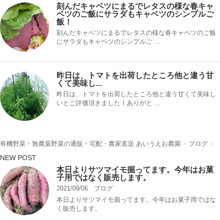
刻んだキャベツにまるでレタスの様な春キャ
ベツのご飯にサラダもキャベツのシンプルご
飯！
刻んだキャベツにまるでレタスの様な春キャベツのご飯
にサラダもキャベツのシンプルご ...
昨日は、トマトを出荷したところ他と違う甘
くて美味し...
昨日は、トマトを出荷したところ他と違う甘くて美味し
いとご評価頂きました！ありがと ...
有機野菜・無農薬野菜の通販・宅配・農家直送 あいうえお農園
>
ブログ
>
NEW POST
本日よりサツマイモ掘ってます。今年はお菓
子用ではなく販売します。
2021/09/06
ブログ
本日よりサツマイモ掘ってます。今年はお菓子用ではな
く販売します。