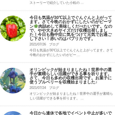
ストーリーで紹介していた小粒の ...
今日も気温が30℃以上でぐんぐんと上がって
ます。さて今晩のおかずにしたいのがピーマ
ン
肉詰めして美味しくだべたいです。なの
で、やや大きめサイズだけ収穫出荷しまし
た！今日も熱中症に気をつけて元気でお過ご
し下さい！赤いのはパプリカです。
2021/07/26
ブログ
今日も気温が30℃以上でぐんぐんと上がってます。さて
今晩のおかずにしたいのがピー ...
オリンピックが始まりましたね！世界中の選
手が素晴らしい活躍ができる事を祈ります。
さて、今日も多めの収穫出荷です。お菓子に
使うブルベリーを収穫始まりました♪
2021/07/24
ブログ
オリンピックが始まりましたね！世界中の選手が素晴ら
しい活躍ができる事を祈ります。 ...
今日から連休で各地でイベント中止が多いで