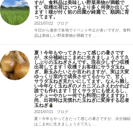
すが、食料品は美味しい野菜果物が満載で
す。収穫出荷はいつもより多く何便か出して
ます！穂が付く前の田圃が綺麗で、順調に育
ってます。
2021/07/22
ブログ
今日から連休で各地でイベント中止が多いですが、食料
品は美味しい野菜果物が満載です ...
夏！今年もやってきたって感じの暑さです
が、水分補給はこまめに生きましょうさて久
しぶりの玉ねぎさんです。現在少しずつ収穫
出荷してます！収穫？お客様にサラダ玉ね
ぎ、新玉みたいとか言われますが、実は大変
ゆっくり室内で成長させてるからで、甘く、
サラダ玉ねぎ見たいにしてます。なんら難し
い今年なく玉ねぎのメカニズムさえわかれば
誰でも作れます！甘くサラダにも使えるし、
シチューやカレー何でも料理に使えますね！
尚、出荷時は見慣れた玉ねぎに変身する忍者
玉ねぎ
2021/07/21
ブログ
夏！今年もやってきたって感じの暑さですが、水分補給
はこまめに生きましょうさて久し ...