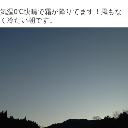
気温0℃快晴で霜が降りてます！風もな
く冷たい朝です。