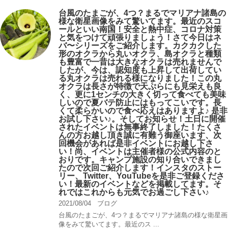
台風のたまごが、4つ？まるでマリアナ諸島の
様な衛星画像をみて驚いてます。最近のスコ
ールといい南国！安全と熱中症、コロナ対策
と気をつけて頑張りましょう！さて今日はネ
バ〜シリーズをご紹介します。カクカクした
形のオクラから丸いオクラ、島オクラと種類
も豊富で一昔は大きなオクラは売れませんで
したが、今は、認知度も上昇して出荷してい
る丸オクラは売れる様になりました！この丸
オクラは長さが特徴で天ぷらにも見栄えも良
く、更に1センチの大きく切って食べても美味
しいので夏バテ防止にはもってこいです。長
くて柔らかいので食べ応えはありますよ♪ 是非
お試し下さい♪。そしてお知らせ！土日に開催
されたイベントは無事終了しました！たくさ
んの方お越し頂き誠に有難う御座います、次
回機会があれば是非イベントにお越し下さ
い！尚、イベントは主催者様の公式内容のと
おりです。キャンプ️施設の知り合いできまし
たので次回ご紹介します！インスタのストー
リー、Twitter、YouTubeを是非ご登録くださ
い！最新のイベントなどを掲載してます。そ
れではこれからも元気でお過ごし下さい♪
2021/08/04
ブログ
台風のたまごが、4つ？まるでマリアナ諸島の様な衛星画
像をみて驚いてます。最近のス ...