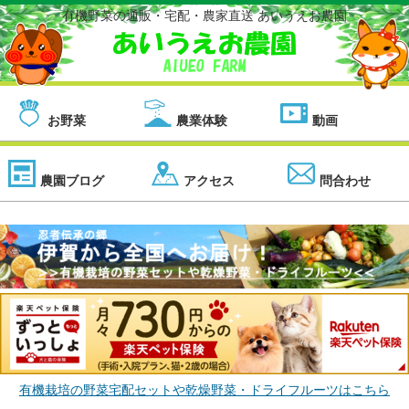
有機野菜の通販・宅配・農家直送 あいうえお農園
お野菜
農業体験
動画
農園ブログ
アクセス
問合わせ
有機栽培の野菜宅配セットや乾燥野菜・ドライフルーツはこちら