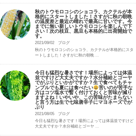
秋のトウモロコシのショコラ、カクテルが本
格的にスタートしました！さすがに秋の朝晩
の温度差と最近の晴れで最高に甘いです。今
までに無い新しいトウモロコシを楽しんで下
さい！次の枝豆、黒豆も本格的に出荷開始で
す。
2021/09/02
ブログ
秋のトウモロコシのショコラ、カクテルが本格的にスタ
ートしました！さすがに秋の朝晩 ...
今日も猛烈な暑さです！場所によっては体温
並ですけど大丈夫ですか？水分補給とゴーヤ
でがぶりといかがですか？生で食べてもチャ
ンプルでも夏には食べたい
苦いのが苦手な
方はコツ塩水で暫く付けておくと苦味が減り
ますよね！いやいや、この苦味がたまらない
と言う方は生で七味唐辛子にマヨネーズでが
ぶり
2021/08/05
ブログ
今日も猛烈な暑さです！場所によっては体温並ですけど
大丈夫ですか？水分補給とゴーヤ ...