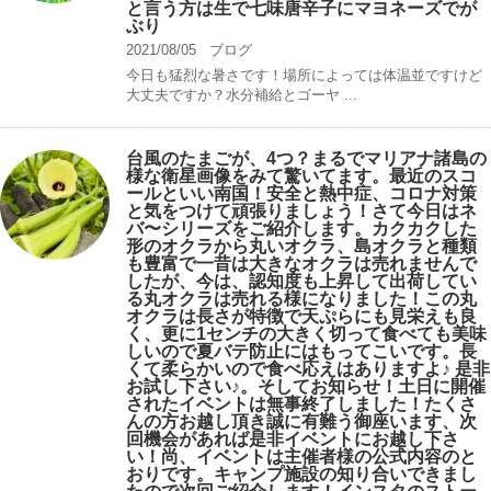
と言う方は生で七味唐辛子にマヨネーズでが
ぶり
2021/08/05
ブログ
今日も猛烈な暑さです！場所によっては体温並ですけど
大丈夫ですか？水分補給とゴーヤ ...
台風のたまごが、4つ？まるでマリアナ諸島の
様な衛星画像をみて驚いてます。最近のスコ
ールといい南国！安全と熱中症、コロナ対策
と気をつけて頑張りましょう！さて今日はネ
バ〜シリーズをご紹介します。カクカクした
形のオクラから丸いオクラ、島オクラと種類
も豊富で一昔は大きなオクラは売れませんで
したが、今は、認知度も上昇して出荷してい
る丸オクラは売れる様になりました！この丸
オクラは長さが特徴で天ぷらにも見栄えも良
く、更に1センチの大きく切って食べても美味
しいので夏バテ防止にはもってこいです。長
くて柔らかいので食べ応えはありますよ♪ 是非
お試し下さい♪。そしてお知らせ！土日に開催
されたイベントは無事終了しました！たくさ
んの方お越し頂き誠に有難う御座います、次
回機会があれば是非イベントにお越し下さ
い！尚、イベントは主催者様の公式内容のと
おりです。キャンプ️施設の知り合いできまし