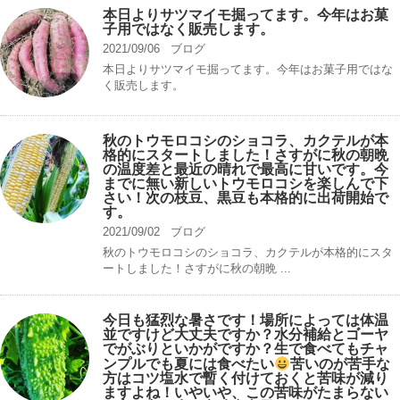
本日よりサツマイモ掘ってます。今年はお菓
子用ではなく販売します。
2021/09/06
ブログ
本日よりサツマイモ掘ってます。今年はお菓子用ではな
く販売します。
秋のトウモロコシのショコラ、カクテルが本
格的にスタートしました！さすがに秋の朝晩
の温度差と最近の晴れで最高に甘いです。今
までに無い新しいトウモロコシを楽しんで下
さい！次の枝豆、黒豆も本格的に出荷開始で
す。
2021/09/02
ブログ
秋のトウモロコシのショコラ、カクテルが本格的にスタ
ートしました！さすがに秋の朝晩 ...
今日も猛烈な暑さです！場所によっては体温
並ですけど大丈夫ですか？水分補給とゴーヤ
でがぶりといかがですか？生で食べてもチャ
ンプルでも夏には食べたい
苦いのが苦手な
方はコツ塩水で暫く付けておくと苦味が減り
ますよね！いやいや、この苦味がたまらない