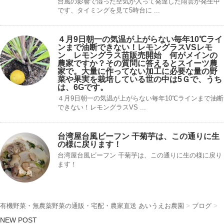
台風の影響で湿った空気が入って発達した雨雲が発生中
です、タイミングを見て5時台に ...
４月9日朝一の気温が上がらない毎年10℃ライ
ンまで油断できない！レモングラスVSレモ
ン レモングラス苗販売開始 何がメインの
農家ですか？その質問に答えるとスイーツ農
家で。大量に作ってない加工に必要な量の野
菜や果実を栽培している世の中は5Ｇで、うち
は、6Gです。
４月9日朝一の気温が上がらない毎年10℃ラインまで油断
できない！レモングラスVS ...
台湾屋台風ビーフン 干菊芋は、この通りに生
の様に戻ります！
台湾屋台風ビーフン 干菊芋は、この通りに生の様に戻り
ます！
有機野菜・無農薬野菜の通販・宅配・農家直送 あいうえお農園
>
ブログ
>
NEW POST