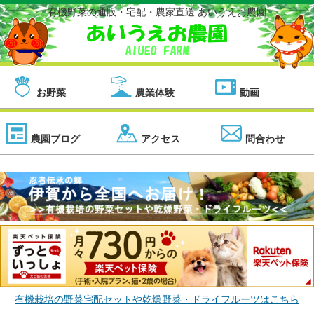
有機野菜の通販・宅配・農家直送 あいうえお農園
お野菜
農業体験
動画
農園ブログ
アクセス
問合わせ
有機栽培の野菜宅配セットや乾燥野菜・ドライフルーツはこちら