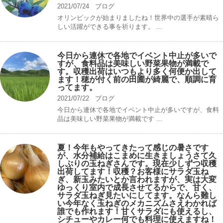
2021/07/24
ブログ
オリンピックが始まりましたね！世界中の選手が素晴ら
しい活躍ができる事を祈ります。 ...
今日から連休で各地でイベント中止が多いで
すが、食料品は美味しい野菜果物が満載で
す。収穫出荷はいつもより多く何便か出して
ます！穂が付く前の田圃が綺麗で、順調に育
ってます。
2021/07/22
ブログ
今日から連休で各地でイベント中止が多いですが、食料
品は美味しい野菜果物が満載です ...
夏！今年もやってきたって感じの暑さです
が、水分補給はこまめに生きましょうさて久
しぶりの玉ねぎさんです。現在少しずつ収穫
出荷してます！収穫？お客様にサラダ玉ね
ぎ、新玉みたいとか言われますが、実は大変
ゆっくり室内で成長させてるからで、甘く、
サラダ玉ねぎ見たいにしてます。なんら難し
い今年なく玉ねぎのメカニズムさえわかれば
誰でも作れます！甘くサラダにも使えるし、
シチューやカレー何でも料理に使えますね！