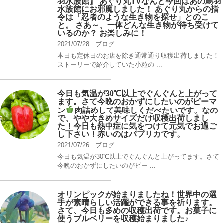
羽水族館】 あぐり丸TVなんと今回はあの鳥羽
水族館にお邪魔しました！ あぐり丸からの指
令は「忍者のような生き物を探せ」とのこ
と。 さあ～、一体どんな生き物が待ち受けて
いるのか？ お楽しみに！
2021/07/28
ブログ
本日も定休日のお店を除き通常通り収穫出荷しました！
ストーリーで紹介していた小粒の ...
今日も気温が30℃以上でぐんぐんと上がって
ます。さて今晩のおかずにしたいのがピーマ
ン
肉詰めして美味しくだべたいです。なの
で、やや大きめサイズだけ収穫出荷しまし
た！今日も熱中症に気をつけて元気でお過ご
し下さい！赤いのはパプリカです。
2021/07/26
ブログ
今日も気温が30℃以上でぐんぐんと上がってます。さて
今晩のおかずにしたいのがピー ...
オリンピックが始まりましたね！世界中の選
手が素晴らしい活躍ができる事を祈ります。
さて、今日も多めの収穫出荷です。お菓子に
使うブルベリーを収穫始まりました♪