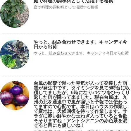
庭で料理の調味料として活躍する柑橘
庭で料理の調味料として活躍する柑橘
やっと、組み合わせできます。キャンディ今
日から出荷
やっと、組み合わせできます。キャンディ今日から出荷
台風の影響で湿った空気が入って発達した雨
雲が発生中です、タイミングを見て5時台に収
穫してましたが、6時になりバケツをひっくり
返した雨が降って来ました。現在台風は、九
州の北を通過中で風が強いと予報では伝わっ
てますので心配です。本日はハウスの作業し
て露地は、天候回復を待って作業します。サ
ラダに赤い鮮やかな玉ねぎ入っていると食欲
そそりますね！アントシアニンの赤色系を混
ぜると目にも優しいね！