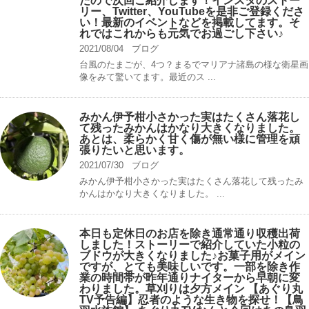
たので次回ご紹介します！インスタのストー
リー、Twitter、YouTubeを是非ご登録くださ
い！最新のイベントなどを掲載してます。そ
れではこれからも元気でお過ごし下さい♪
2021/08/04
ブログ
台風のたまごが、4つ？まるでマリアナ諸島の様な衛星画
像をみて驚いてます。最近のス ...
みかん伊予柑小さかった実はたくさん落花し
て残ったみかんはかなり大きくなりました。
あとは、柔らかく甘く傷が無い様に管理を頑
張りたいと思います。
2021/07/30
ブログ
みかん伊予柑小さかった実はたくさん落花して残ったみ
かんはかなり大きくなりました。 ...
本日も定休日のお店を除き通常通り収穫出荷
しました！ストーリーで紹介していた小粒の
ブドウが大きくなりました♪お菓子用がメイン
ですが、とても美味しいです。一部を除き作
業の時間帯が昨年通りナイターから早朝に変
わりました。草刈りは夕方メイン 【あぐり丸
TV予告編】忍者のような生き物を探せ！【鳥