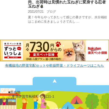
尚、出荷時は見慣れた玉ねぎに変身する忍者
玉ねぎ
2021/07/21
ブログ
夏！今年もやってきたって感じの暑さですが、水分補給
はこまめに生きましょうさて久し ...
有機栽培の野菜宅配セットや乾燥野菜・ドライフルーツはこちら
■所在地
三重県伊賀市柘植町七水口1-1