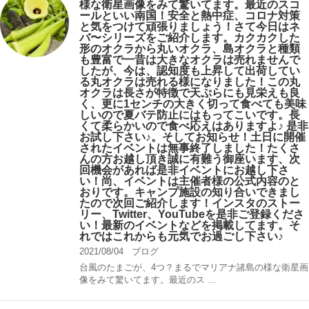
様な衛星画像をみて驚いてます。最近のスコ
ールといい南国！安全と熱中症、コロナ対策
と気をつけて頑張りましょう！さて今日はネ
バ〜シリーズをご紹介します。カクカクした
形のオクラから丸いオクラ、島オクラと種類
も豊富で一昔は大きなオクラは売れませんで
したが、今は、認知度も上昇して出荷してい
る丸オクラは売れる様になりました！この丸
オクラは長さが特徴で天ぷらにも見栄えも良
く、更に1センチの大きく切って食べても美味
しいので夏バテ防止にはもってこいです。長
くて柔らかいので食べ応えはありますよ♪ 是非
お試し下さい♪。そしてお知らせ！土日に開催
されたイベントは無事終了しました！たくさ
んの方お越し頂き誠に有難う御座います、次
回機会があれば是非イベントにお越し下さ
い！尚、イベントは主催者様の公式内容のと
おりです。キャンプ️施設の知り合いできまし
たので次回ご紹介します！インスタのストー
リー、Twitter、YouTubeを是非ご登録くださ
い！最新のイベントなどを掲載してます。そ
れではこれからも元気でお過ごし下さい♪
2021/08/04
ブログ
台風のたまごが、4つ？まるでマリアナ諸島の様な衛星画
像をみて驚いてます。最近のス ...