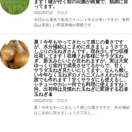
ます！穂が付く前の田圃が綺麗で、順調に育
ってます。
2021/07/22
ブログ
今日から連休で各地でイベント中止が多いですが、食料
品は美味しい野菜果物が満載です ...
夏！今年もやってきたって感じの暑さです
が、水分補給はこまめに生きましょうさて久
しぶりの玉ねぎさんです。現在少しずつ収穫
出荷してます！収穫？お客様にサラダ玉ね
ぎ、新玉みたいとか言われますが、実は大変
ゆっくり室内で成長させてるからで、甘く、
サラダ玉ねぎ見たいにしてます。なんら難し
い今年なく玉ねぎのメカニズムさえわかれば
誰でも作れます！甘くサラダにも使えるし、
シチューやカレー何でも料理に使えますね！
尚、出荷時は見慣れた玉ねぎに変身する忍者
玉ねぎ
2021/07/21
ブログ
夏！今年もやってきたって感じの暑さですが、水分補給
はこまめに生きましょうさて久し ...