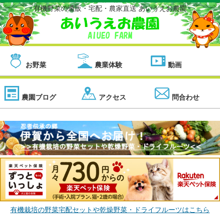
有機野菜の通販・宅配・農家直送 あいうえお農園
お野菜
農業体験
動画
農園ブログ
アクセス
問合わせ
有機栽培の野菜宅配セットや乾燥野菜・ドライフルーツはこちら