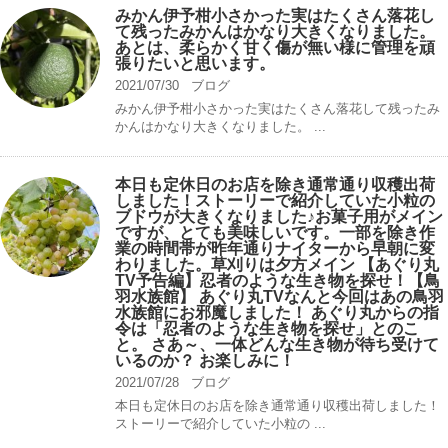
みかん伊予柑小さかった実はたくさん落花し
て残ったみかんはかなり大きくなりました。
あとは、柔らかく甘く傷が無い様に管理を頑
張りたいと思います。
2021/07/30
ブログ
みかん伊予柑小さかった実はたくさん落花して残ったみ
かんはかなり大きくなりました。 ...
本日も定休日のお店を除き通常通り収穫出荷
しました！ストーリーで紹介していた小粒の
ブドウが大きくなりました♪お菓子用がメイン
ですが、とても美味しいです。一部を除き作
業の時間帯が昨年通りナイターから早朝に変
わりました。草刈りは夕方メイン 【あぐり丸
TV予告編】忍者のような生き物を探せ！【鳥
羽水族館】 あぐり丸TVなんと今回はあの鳥羽
水族館にお邪魔しました！ あぐり丸からの指
令は「忍者のような生き物を探せ」とのこ
と。 さあ～、一体どんな生き物が待ち受けて
いるのか？ お楽しみに！
2021/07/28
ブログ
本日も定休日のお店を除き通常通り収穫出荷しました！
ストーリーで紹介していた小粒の ...