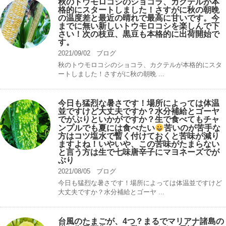
秋のトウモロコシのショコラ、カクテルが本
格的にスタートしました！さすがに秋の朝晩
の温度差と最近の晴れで最高に甘いです。今
までに無い新しいトウモロコシを楽しんで下
さい！次の枝豆、黒豆も本格的に出荷開始で
す。
2021/09/02
ブログ
秋のトウモロコシのショコラ、カクテルが本格的にスタ
ートしました！さすがに秋の朝晩 ...
今日も猛烈な暑さです！場所によっては体温
並ですけど大丈夫ですか？水分補給とゴーヤ
でがぶりといかがですか？生で食べてもチャ
ンプルでも夏には食べたい
苦いのが苦手な
方はコツ塩水で暫く付けておくと苦味が減り
ますよね！いやいや、この苦味がたまらない
と言う方は生で七味唐辛子にマヨネーズでが
ぶり
2021/08/05
ブログ
今日も猛烈な暑さです！場所によっては体温並ですけど
大丈夫ですか？水分補給とゴーヤ ...
台風のたまごが、4つ？まるでマリアナ諸島の