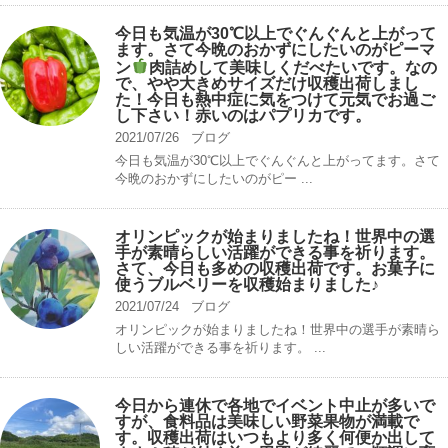
今日も気温が30℃以上でぐんぐんと上がって
ます。さて今晩のおかずにしたいのがピーマ
ン
肉詰めして美味しくだべたいです。なの
で、やや大きめサイズだけ収穫出荷しまし
た！今日も熱中症に気をつけて元気でお過ご
し下さい！赤いのはパプリカです。
2021/07/26
ブログ
今日も気温が30℃以上でぐんぐんと上がってます。さて
今晩のおかずにしたいのがピー ...
オリンピックが始まりましたね！世界中の選
手が素晴らしい活躍ができる事を祈ります。
さて、今日も多めの収穫出荷です。お菓子に
使うブルベリーを収穫始まりました♪
2021/07/24
ブログ
オリンピックが始まりましたね！世界中の選手が素晴ら
しい活躍ができる事を祈ります。 ...
今日から連休で各地でイベント中止が多いで
すが、食料品は美味しい野菜果物が満載で
す。収穫出荷はいつもより多く何便か出して