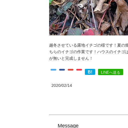
越冬させている露地イチゴの様です！夏の
ちらのイチゴの作業です！ハウスのイチゴ
が無いと完成しません！
B!
LINEへ送る
2020/02/14
Message