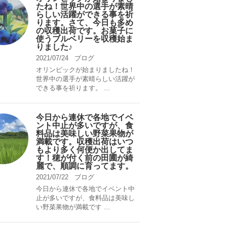
たね！世界中の選手が素晴
らしい活躍ができる事を祈
ります。さて、今日も多め
の収穫出荷です。お菓子に
使うブルベリーを収穫始ま
りました♪
2021/07/24
ブログ
オリンピックが始まりましたね！
世界中の選手が素晴らしい活躍が
できる事を祈ります。 ...
今日から連休で各地でイベ
ント中止が多いですが、食
料品は美味しい野菜果物が
満載です。収穫出荷はいつ
もより多く何便か出してま
す！穂が付く前の田圃が綺
麗で、順調に育ってます。
2021/07/22
ブログ
今日から連休で各地でイベント中
止が多いですが、食料品は美味し
い野菜果物が満載です ...