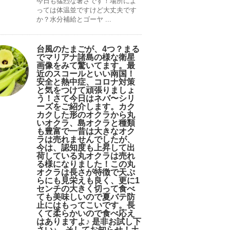
今日も猛烈な暑さです！場所によ
っては体温並ですけど大丈夫です
か？水分補給とゴーヤ ...
台風のたまごが、4つ？まる
でマリアナ諸島の様な衛星
画像をみて驚いてます。最
近のスコールといい南国！
安全と熱中症、コロナ対策
と気をつけて頑張りましょ
う！さて今日はネバ〜シリ
ーズをご紹介します。カク
カクした形のオクラから丸
いオクラ、島オクラと種類
も豊富で一昔は大きなオク
ラは売れませんでしたが、
今は、認知度も上昇して出
荷している丸オクラは売れ
る様になりました！この丸
オクラは長さが特徴で天ぷ
らにも見栄えも良く、更に1
センチの大きく切って食べ
ても美味しいので夏バテ防
止にはもってこいです。長
くて柔らかいので食べ応え
はありますよ♪ 是非お試し下
さい♪。そしてお知らせ！土