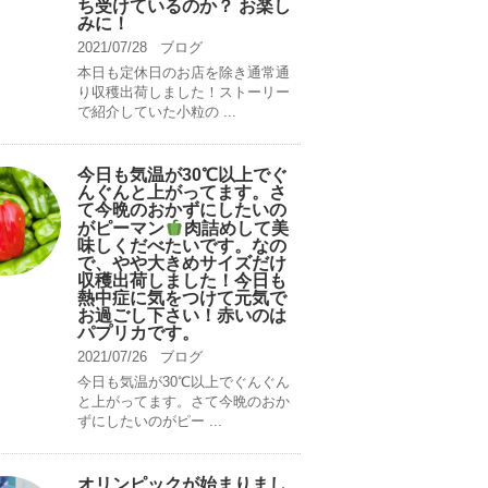
ち受けているのか？ お楽し
みに！
2021/07/28
ブログ
本日も定休日のお店を除き通常通
り収穫出荷しました！ストーリー
で紹介していた小粒の ...
今日も気温が30℃以上でぐ
んぐんと上がってます。さ
て今晩のおかずにしたいの
がピーマン
肉詰めして美
味しくだべたいです。なの
で、やや大きめサイズだけ
収穫出荷しました！今日も
熱中症に気をつけて元気で
お過ごし下さい！赤いのは
パプリカです。
2021/07/26
ブログ
今日も気温が30℃以上でぐんぐん
と上がってます。さて今晩のおか
ずにしたいのがピー ...
オリンピックが始まりまし