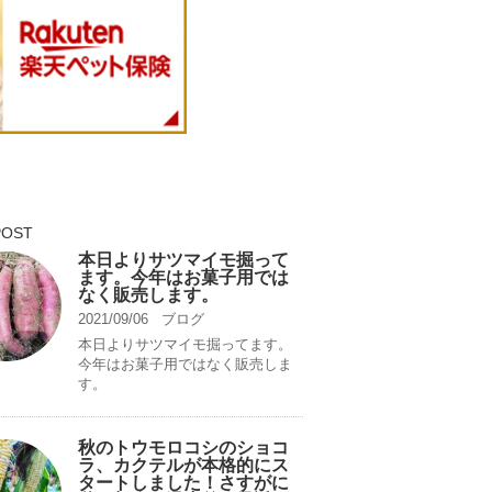
POST
本日よりサツマイモ掘って
ます。今年はお菓子用では
なく販売します。
2021/09/06
ブログ
本日よりサツマイモ掘ってます。
今年はお菓子用ではなく販売しま
す。
秋のトウモロコシのショコ
ラ、カクテルが本格的にス
タートしました！さすがに