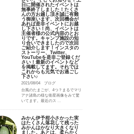
日に開催されたイベントは
無事終了しました！たくさ
んの方お越し頂き誠に有難
う御座います、次回機会が
あれば是非イベントにお越
し下さい！尚、イベントは
主催者様の公式内容のとお
りです。キャンプ️施設の知
り合いできましたので次回
ご紹介します！インスタの
ストーリー、Twitter、
YouTubeを是非ご登録くだ
さい！最新のイベントなど
を掲載してます。それでは
これからも元気でお過ごし
下さい♪
2021/08/04
ブログ
台風のたまごが、4つ？まるでマリ
アナ諸島の様な衛星画像をみて驚
いてます。最近のス ...
みかん伊予柑小さかった実
はたくさん落花して残った
みかんはかなり大きくなり
ました。あとは、柔らかく