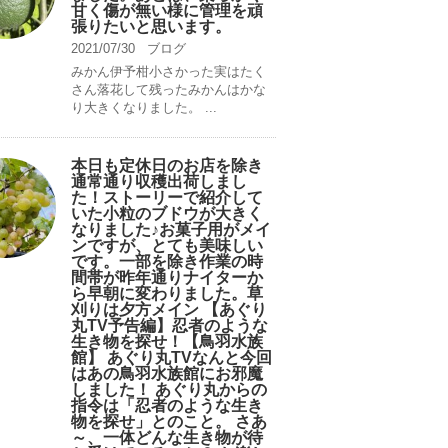
甘く傷が無い様に管理を頑
張りたいと思います。
2021/07/30
ブログ
みかん伊予柑小さかった実はたく
さん落花して残ったみかんはかな
り大きくなりました。 ...
本日も定休日のお店を除き
通常通り収穫出荷しまし
た！ストーリーで紹介して
いた小粒のブドウが大きく
なりました♪お菓子用がメイ
ンですが、とても美味しい
です。一部を除き作業の時
間帯が昨年通りナイターか
ら早朝に変わりました。草
刈りは夕方メイン 【あぐり
丸TV予告編】忍者のような
生き物を探せ！【鳥羽水族
館】 あぐり丸TVなんと今回
はあの鳥羽水族館にお邪魔
しました！ あぐり丸からの
指令は「忍者のような生き
物を探せ」とのこと。 さあ
～、一体どんな生き物が待