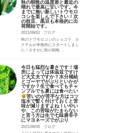
秋の朝晩の温度差と最近の
晴れで最高に甘いです。今
までに無い新しいトウモロ
コシを楽しんで下さい！次
の枝豆、黒豆も本格的に出
荷開始です。
2021/09/02
ブログ
秋のトウモロコシのショコラ、カ
クテルが本格的にスタートしまし
た！さすがに秋の朝晩 ...
今日も猛烈な暑さです！場
所によっては体温並ですけ
ど大丈夫ですか？水分補給
とゴーヤでがぶりといかが
ですか？生で食べてもチャ
ンプルでも夏には食べたい
苦いのが苦手な方はコツ
塩水で暫く付けておくと苦
味が減りますよね！いやい
や、この苦味がたまらない
と言う方は生で七味唐辛子
にマヨネーズでがぶり
2021/08/05
ブログ