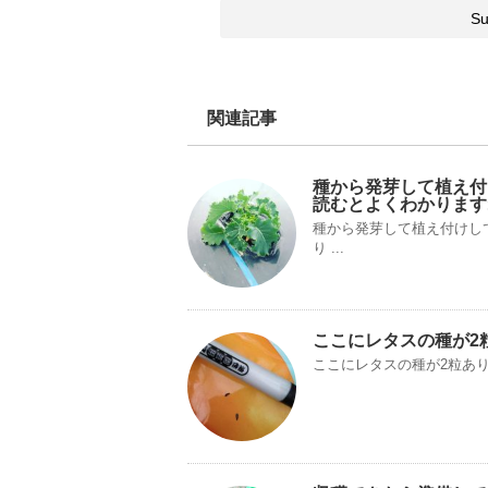
関連記事
種から発芽して植え付
読むとよくわかります
種から発芽して植え付けし
り ...
ここにレタスの種が2
ここにレタスの種が2粒あ