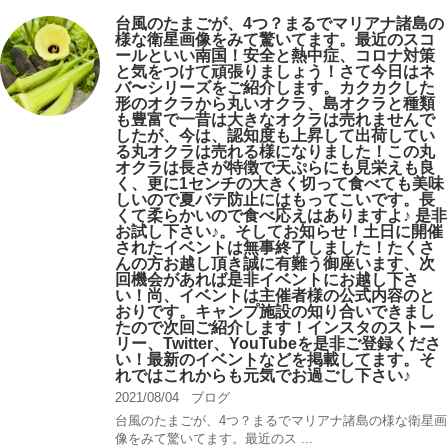
台風のたまごが、4つ？まるでマリアナ諸島の
様な衛星画像をみて驚いてます。最近のスコ
ールといい南国！安全と熱中症、コロナ対策
と気をつけて頑張りましょう！さて今日はネ
バ〜シリーズをご紹介します。カクカクした
形のオクラから丸いオクラ、島オクラと種類
も豊富で一昔は大きなオクラは売れませんで
したが、今は、認知度も上昇して出荷してい
る丸オクラは売れる様になりました！この丸
オクラは長さが特徴で天ぷらにも見栄えも良
く、更に1センチの大きく切って食べても美味
しいので夏バテ防止にはもってこいです。長
くて柔らかいので食べ応えはありますよ♪ 是非
お試し下さい♪。そしてお知らせ！土日に開催
されたイベントは無事終了しました！たくさ
んの方お越し頂き誠に有難う御座います、次
回機会があれば是非イベントにお越し下さ
い！尚、イベントは主催者様の公式内容のと
おりです。キャンプ️施設の知り合いできまし
たので次回ご紹介します！インスタのストー
リー、Twitter、YouTubeを是非ご登録くださ
い！最新のイベントなどを掲載してます。そ
れではこれからも元気でお過ごし下さい♪
2021/08/04
ブログ
台風のたまごが、4つ？まるでマリアナ諸島の様な衛星画
像をみて驚いてます。最近のス ...