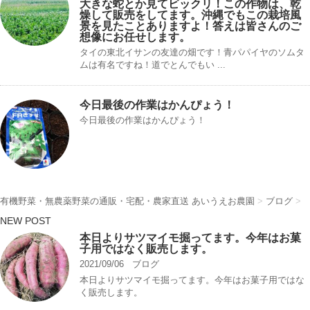
大きな蛇とか見てビックリ！この作物は、乾
燥して販売をしてます。沖縄でもこの栽培風
景を見たことありますよ！答えは皆さんのご
想像にお任せします。
タイの東北イサンの友達の畑です！青パパイヤのソムタ
ムは有名ですね！道でとんでもい ...
今日最後の作業はかんぴょう！
今日最後の作業はかんぴょう！
有機野菜・無農薬野菜の通販・宅配・農家直送 あいうえお農園
>
ブログ
>
NEW POST
本日よりサツマイモ掘ってます。今年はお菓
子用ではなく販売します。
2021/09/06
ブログ
本日よりサツマイモ掘ってます。今年はお菓子用ではな
く販売します。