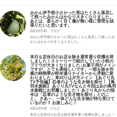
みかん伊予柑小さかった実はたくさん落花し
て残ったみかんはかなり大きくなりました。
あとは、柔らかく甘く傷が無い様に管理を頑
張りたいと思います。
2021/07/30
ブログ
みかん伊予柑小さかった実はたくさん落花して残ったみ
かんはかなり大きくなりました。 ...
本日も定休日のお店を除き通常通り収穫出荷
しました！ストーリーで紹介していた小粒の
ブドウが大きくなりました♪お菓子用がメイン
ですが、とても美味しいです。一部を除き作
業の時間帯が昨年通りナイターから早朝に変
わりました。草刈りは夕方メイン 【あぐり丸
TV予告編】忍者のような生き物を探せ！【鳥
羽水族館】 あぐり丸TVなんと今回はあの鳥羽
水族館にお邪魔しました！ あぐり丸からの指
令は「忍者のような生き物を探せ」とのこ
と。 さあ～、一体どんな生き物が待ち受けて
いるのか？ お楽しみに！
2021/07/28
ブログ
本日も定休日のお店を除き通常通り収穫出荷しました！