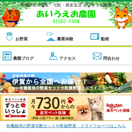
有機野菜の通販・宅配・農家直送 あいうえお農園
お野菜
農業体験
動画
農園ブログ
アクセス
問合わせ
有機栽培の野菜宅配セットや乾燥野菜・ドライフルーツはこちら