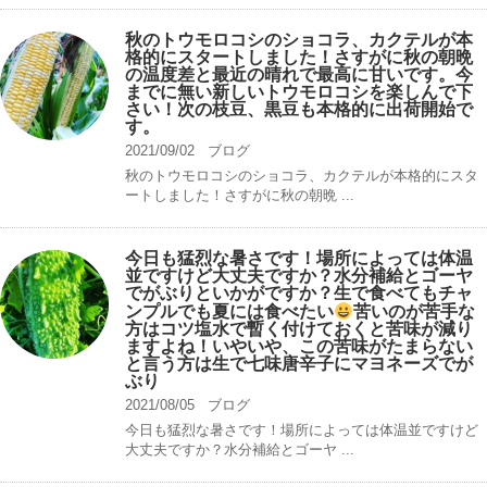
秋のトウモロコシのショコラ、カクテルが本
格的にスタートしました！さすがに秋の朝晩
の温度差と最近の晴れで最高に甘いです。今
までに無い新しいトウモロコシを楽しんで下
さい！次の枝豆、黒豆も本格的に出荷開始で
す。
2021/09/02
ブログ
秋のトウモロコシのショコラ、カクテルが本格的にスタ
ートしました！さすがに秋の朝晩 ...
今日も猛烈な暑さです！場所によっては体温
並ですけど大丈夫ですか？水分補給とゴーヤ
でがぶりといかがですか？生で食べてもチャ
ンプルでも夏には食べたい
苦いのが苦手な
方はコツ塩水で暫く付けておくと苦味が減り
ますよね！いやいや、この苦味がたまらない
と言う方は生で七味唐辛子にマヨネーズでが
ぶり
2021/08/05
ブログ
今日も猛烈な暑さです！場所によっては体温並ですけど
大丈夫ですか？水分補給とゴーヤ ...