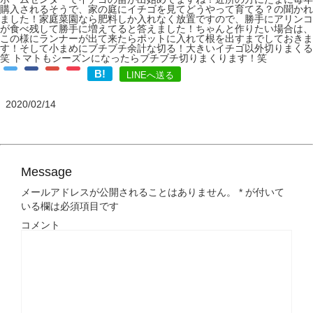
購入されるそうで、家の庭にイチゴを見てどうやって育てる？の聞かれ
ました！家庭菜園なら肥料しか入れなく放置ですので、勝手にアリンコ
が食べ残して勝手に増えてると答えました！ちゃんと作りたい場合は、
この様にランナーが出て来たらポットに入れて根を出すまでしておきま
す！そして小まめにブチブチ余計な切る！大きいイチゴ以外切りまくる
笑 トマトもシーズンになったらブチブチ切りまくります！笑
B!
LINEへ送る
2020/02/14
Message
メールアドレスが公開されることはありません。
*
が付いて
いる欄は必須項目です
コメント