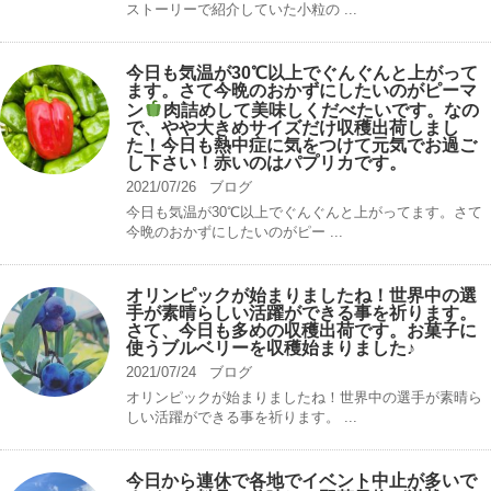
ストーリーで紹介していた小粒の ...
今日も気温が30℃以上でぐんぐんと上がって
ます。さて今晩のおかずにしたいのがピーマ
ン
肉詰めして美味しくだべたいです。なの
で、やや大きめサイズだけ収穫出荷しまし
た！今日も熱中症に気をつけて元気でお過ご
し下さい！赤いのはパプリカです。
2021/07/26
ブログ
今日も気温が30℃以上でぐんぐんと上がってます。さて
今晩のおかずにしたいのがピー ...
オリンピックが始まりましたね！世界中の選
手が素晴らしい活躍ができる事を祈ります。
さて、今日も多めの収穫出荷です。お菓子に
使うブルベリーを収穫始まりました♪
2021/07/24
ブログ
オリンピックが始まりましたね！世界中の選手が素晴ら
しい活躍ができる事を祈ります。 ...
今日から連休で各地でイベント中止が多いで