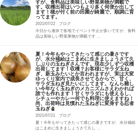
すが、食料品は美味しい野菜果物が満載で
す。収穫出荷はいつもより多く何便か出して
ます！穂が付く前の田圃が綺麗で、順調に育
ってます。
2021/07/22
ブログ
今日から連休で各地でイベント中止が多いですが、食料
品は美味しい野菜果物が満載です ...
夏！今年もやってきたって感じの暑さです
が、水分補給はこまめに生きましょうさて久
しぶりの玉ねぎさんです。現在少しずつ収穫
出荷してます！収穫？お客様にサラダ玉ね
ぎ、新玉みたいとか言われますが、実は大変
ゆっくり室内で成長させてるからで、甘く、
サラダ玉ねぎ見たいにしてます。なんら難し
い今年なく玉ねぎのメカニズムさえわかれば
誰でも作れます！甘くサラダにも使えるし、
シチューやカレー何でも料理に使えますね！
尚、出荷時は見慣れた玉ねぎに変身する忍者
玉ねぎ
2021/07/21
ブログ
夏！今年もやってきたって感じの暑さですが、水分補給
はこまめに生きましょうさて久し ...