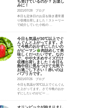
ち受けているのか？ お楽し
みに！
2021/07/28
ブログ
本日も定休日のお店を除き通常通
り収穫出荷しました！ストーリー
で紹介していた小粒の ...
今日も気温が30℃以上でぐ
んぐんと上がってます。さ
て今晩のおかずにしたいの
がピーマン
肉詰めして美
味しくだべたいです。なの
で、やや大きめサイズだけ
収穫出荷しました！今日も
熱中症に気をつけて元気で
お過ごし下さい！赤いのは
パプリカです。
2021/07/26
ブログ
今日も気温が30℃以上でぐんぐん
と上がってます。さて今晩のおか
ずにしたいのがピー ...
オリンピックが始まりまし