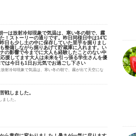
の朝一は放射冷却現象で気温は、寒い冬の朝で、霧
た！ストーリーの通りです。昨日同様日中は14℃
昨日も少し土の中に保存していた里芋を掘りまし
も整備しながら掘りあげて貯蔵庫に入れます。い
ナの影響で今までに大人も経験したことのない中
応援してます大人は未来を引っ張る学生さんを優
れでは今日も1日お元気でお過ごし下さい
一は放射冷却現象で気温は、寒い冬の朝で、霧が出て天空にな
苦戦しました。
しました。
から青空に変わりました！暑さが一気に戻ります