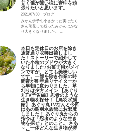
甘く傷が無い様に管理を頑
張りたいと思います。
2021/07/30
ブログ
みかん伊予柑小さかった実はたく
さん落花して残ったみかんはかな
り大きくなりました。 ...
本日も定休日のお店を除き
通常通り収穫出荷しまし
た！ストーリーで紹介して
いた小粒のブドウが大きく
なりました♪お菓子用がメイ
ンですが、とても美味しい
です。一部を除き作業の時
間帯が昨年通りナイターか
ら早朝に変わりました。草
刈りは夕方メイン 【あぐり
丸TV予告編】忍者のような
生き物を探せ！【鳥羽水族
館】 あぐり丸TVなんと今回
はあの鳥羽水族館にお邪魔
しました！ あぐり丸からの
指令は「忍者のような生き
物を探せ」とのこと。 さあ
～、一体どんな生き物が待