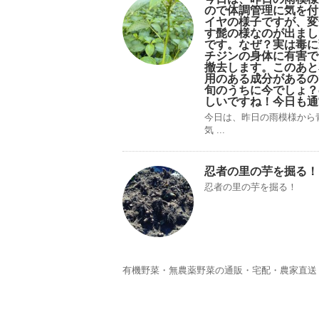
ので体調管理に気を付
イヤの様子ですが、変
す髭の様なのが出まし
です。なぜ？実は毒に
チジンの身体に有害で
撤去します。このあと
用のある成分があるの
旬のうちに今でしょ？
しいですね！今日も通
今日は、昨日の雨模様から
気 ...
忍者の里の芋を掘る！
忍者の里の芋を掘る！
有機野菜・無農薬野菜の通販・宅配・農家直送