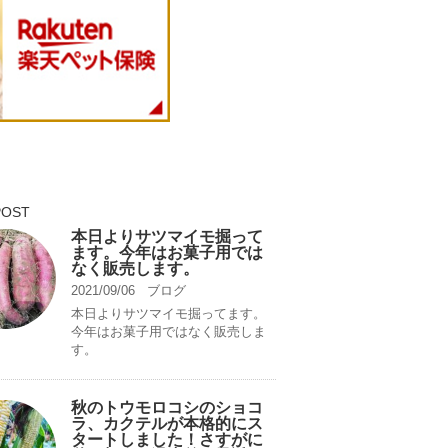
POST
本日よりサツマイモ掘って
ます。今年はお菓子用では
なく販売します。
2021/09/06
ブログ
本日よりサツマイモ掘ってます。
今年はお菓子用ではなく販売しま
す。
秋のトウモロコシのショコ
ラ、カクテルが本格的にス
タートしました！さすがに