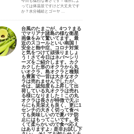
今日も猛烈な暑さです！場所によ
っては体温並ですけど大丈夫です
か？水分補給とゴーヤ ...
台風のたまごが、4つ？まる
でマリアナ諸島の様な衛星
画像をみて驚いてます。最
近のスコールといい南国！
安全と熱中症、コロナ対策
と気をつけて頑張りましょ
う！さて今日はネバ〜シリ
ーズをご紹介します。カク
カクした形のオクラから丸
いオクラ、島オクラと種類
も豊富で一昔は大きなオク
ラは売れませんでしたが、
今は、認知度も上昇して出
荷している丸オクラは売れ
る様になりました！この丸
オクラは長さが特徴で天ぷ
らにも見栄えも良く、更に1
センチの大きく切って食べ
ても美味しいので夏バテ防
止にはもってこいです。長
くて柔らかいので食べ応え
はありますよ♪ 是非お試し下
さい♪。そしてお知らせ！土