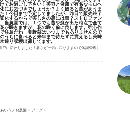
けてお過ごし下さい！美容と健康で有名なモロヘ
化にお気づきでしょうか？よく観ると蕾がありま
た！今日まで予定してましたが、昨日で販売終了
変化するからで美しさの裏には毒？ストロファン
、当農園では、１つでも蕾や髭が出た時点で全て
花が咲きますが、花の咲く前に倒します。強心作
で注意だね 夏野菜はいつまでもありませんので
のうちに食べると来年まで待たずに買えるし美味
常通り収穫出荷してます。
青空に変わりました！暑さが一気に戻りますので体調管理に
 あいうえお農園
>
ブログ
>