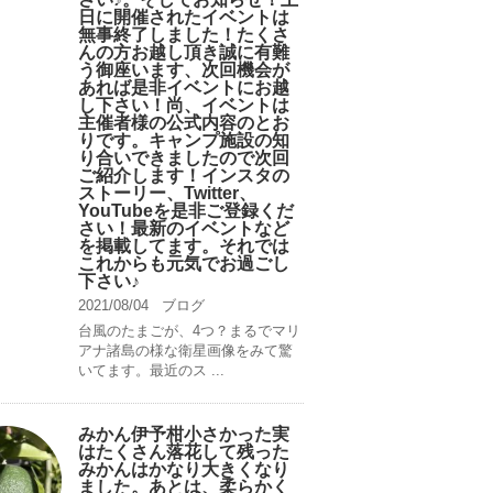
日に開催されたイベントは
無事終了しました！たくさ
んの方お越し頂き誠に有難
う御座います、次回機会が
あれば是非イベントにお越
し下さい！尚、イベントは
主催者様の公式内容のとお
りです。キャンプ️施設の知
り合いできましたので次回
ご紹介します！インスタの
ストーリー、Twitter、
YouTubeを是非ご登録くだ
さい！最新のイベントなど
を掲載してます。それでは
これからも元気でお過ごし
下さい♪
2021/08/04
ブログ
台風のたまごが、4つ？まるでマリ
アナ諸島の様な衛星画像をみて驚
いてます。最近のス ...
みかん伊予柑小さかった実
はたくさん落花して残った
みかんはかなり大きくなり
ました。あとは、柔らかく