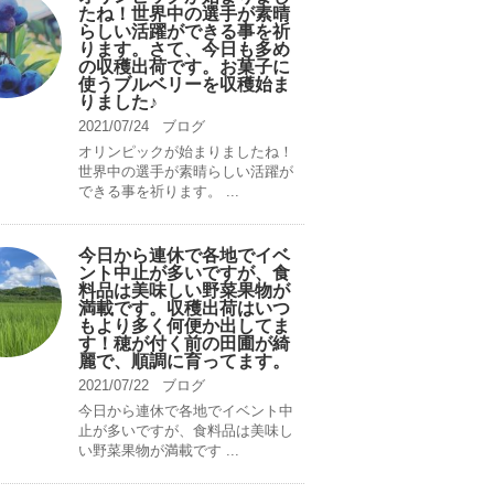
たね！世界中の選手が素晴
らしい活躍ができる事を祈
ります。さて、今日も多め
の収穫出荷です。お菓子に
使うブルベリーを収穫始ま
りました♪
2021/07/24
ブログ
オリンピックが始まりましたね！
世界中の選手が素晴らしい活躍が
できる事を祈ります。 ...
今日から連休で各地でイベ
ント中止が多いですが、食
料品は美味しい野菜果物が
満載です。収穫出荷はいつ
もより多く何便か出してま
す！穂が付く前の田圃が綺
麗で、順調に育ってます。
2021/07/22
ブログ
今日から連休で各地でイベント中
止が多いですが、食料品は美味し
い野菜果物が満載です ...