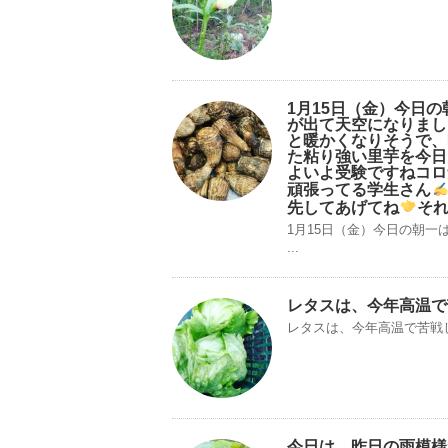
1月15日（金）今日
が出て天空になりまし
と暖かくなりそうで、
た粘り強い里芋を今日
よいよ受験ですねコロ
頑張ってる学生さん
先してあげてね
そ
1月15日（金）今日の朝
...
レタスは、今年高温で
レタスは、今年高温で苦戦
今日は、昨日の雨模様