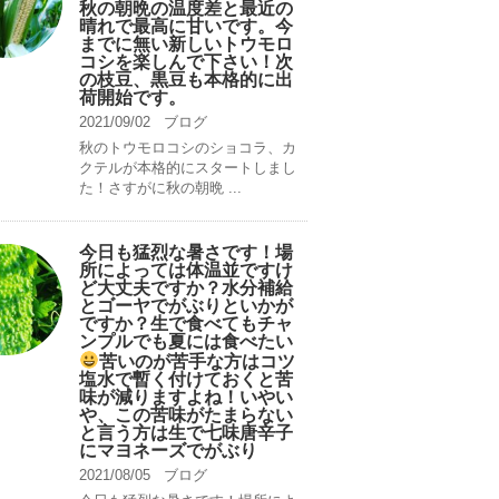
秋の朝晩の温度差と最近の
晴れで最高に甘いです。今
までに無い新しいトウモロ
コシを楽しんで下さい！次
の枝豆、黒豆も本格的に出
荷開始です。
2021/09/02
ブログ
秋のトウモロコシのショコラ、カ
クテルが本格的にスタートしまし
た！さすがに秋の朝晩 ...
今日も猛烈な暑さです！場
所によっては体温並ですけ
ど大丈夫ですか？水分補給
とゴーヤでがぶりといかが
ですか？生で食べてもチャ
ンプルでも夏には食べたい
苦いのが苦手な方はコツ
塩水で暫く付けておくと苦
味が減りますよね！いやい
や、この苦味がたまらない
と言う方は生で七味唐辛子
にマヨネーズでがぶり
2021/08/05
ブログ