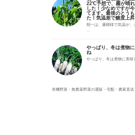
22℃予想で、霧が晴
した！少なめですが今
てます。最後のとうも
た！気温差で糖度上昇
朝一は、霧模様で気温が、
...
やっぱり、冬は煮物に
ね
やっぱり、冬は煮物に美味
有機野菜・無農薬野菜の通販・宅配・農家直送