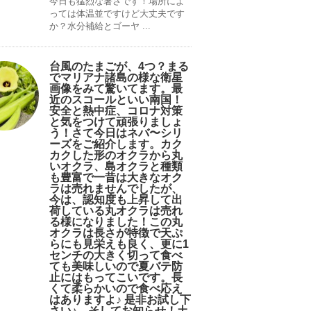
今日も猛烈な暑さです！場所によ
っては体温並ですけど大丈夫です
か？水分補給とゴーヤ ...
台風のたまごが、4つ？まる
でマリアナ諸島の様な衛星
画像をみて驚いてます。最
近のスコールといい南国！
安全と熱中症、コロナ対策
と気をつけて頑張りましょ
う！さて今日はネバ〜シリ
ーズをご紹介します。カク
カクした形のオクラから丸
いオクラ、島オクラと種類
も豊富で一昔は大きなオク
ラは売れませんでしたが、
今は、認知度も上昇して出
荷している丸オクラは売れ
る様になりました！この丸
オクラは長さが特徴で天ぷ
らにも見栄えも良く、更に1
センチの大きく切って食べ
ても美味しいので夏バテ防
止にはもってこいです。長
くて柔らかいので食べ応え
はありますよ♪ 是非お試し下
さい♪。そしてお知らせ！土