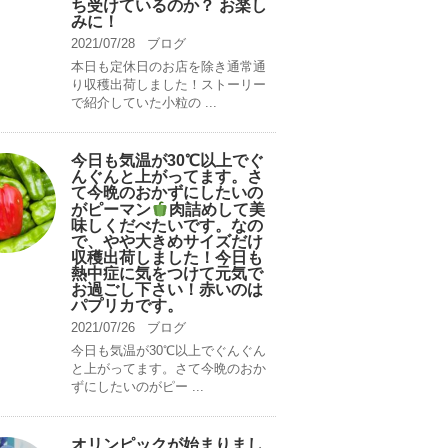
ち受けているのか？ お楽し
みに！
2021/07/28
ブログ
本日も定休日のお店を除き通常通
り収穫出荷しました！ストーリー
で紹介していた小粒の ...
今日も気温が30℃以上でぐ
んぐんと上がってます。さ
て今晩のおかずにしたいの
がピーマン
肉詰めして美
味しくだべたいです。なの
で、やや大きめサイズだけ
収穫出荷しました！今日も
熱中症に気をつけて元気で
お過ごし下さい！赤いのは
パプリカです。
2021/07/26
ブログ
今日も気温が30℃以上でぐんぐん
と上がってます。さて今晩のおか
ずにしたいのがピー ...
オリンピックが始まりまし