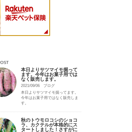
POST
本日よりサツマイモ掘って
ます。今年はお菓子用では
なく販売します。
2021/09/06
ブログ
本日よりサツマイモ掘ってます。
今年はお菓子用ではなく販売しま
す。
秋のトウモロコシのショコ
ラ、カクテルが本格的にス
タートしました！さすがに