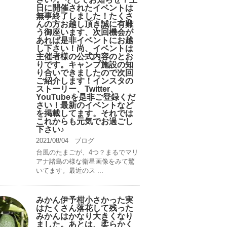
日に開催されたイベントは
無事終了しました！たくさ
んの方お越し頂き誠に有難
う御座います、次回機会が
あれば是非イベントにお越
し下さい！尚、イベントは
主催者様の公式内容のとお
りです。キャンプ️施設の知
り合いできましたので次回
ご紹介します！インスタの
ストーリー、Twitter、
YouTubeを是非ご登録くだ
さい！最新のイベントなど
を掲載してます。それでは
これからも元気でお過ごし
下さい♪
2021/08/04
ブログ
台風のたまごが、4つ？まるでマリ
アナ諸島の様な衛星画像をみて驚
いてます。最近のス ...
みかん伊予柑小さかった実
はたくさん落花して残った
みかんはかなり大きくなり
ました。あとは、柔らかく