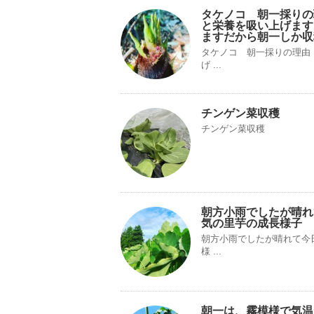
タケノコ 朝一採りの
と栄養を吸い上げます
ますだから朝一しか収
タケノコ 朝一採りの理由
げ ...
チンゲン菜収穫
チンゲン菜収穫
朝方小雨でしたが晴れ
気の里芋の成長様子
朝方小雨でしたが晴れて今
様 ...
朝一は、霧模様で気温