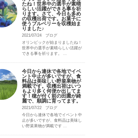
たね！世界中の選手が素晴
らしい活躍ができる事を祈
ります。さて、今日も多め
の収穫出荷です。お菓子に
使うブルベリーを収穫始ま
りました♪
2021/07/24
ブログ
オリンピックが始まりましたね！
世界中の選手が素晴らしい活躍が
できる事を祈ります。 ...
今日から連休で各地でイベ
ント中止が多いですが、食
料品は美味しい野菜果物が
満載です。収穫出荷はいつ
もより多く何便か出してま
す！穂が付く前の田圃が綺
麗で、順調に育ってます。
2021/07/22
ブログ
今日から連休で各地でイベント中
止が多いですが、食料品は美味し
い野菜果物が満載です ...