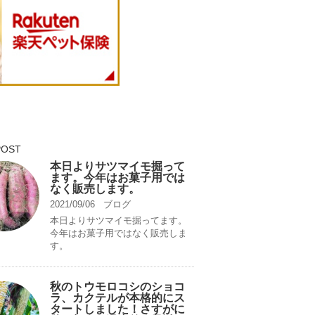
POST
本日よりサツマイモ掘って
ます。今年はお菓子用では
なく販売します。
2021/09/06
ブログ
本日よりサツマイモ掘ってます。
今年はお菓子用ではなく販売しま
す。
秋のトウモロコシのショコ
ラ、カクテルが本格的にス
タートしました！さすがに