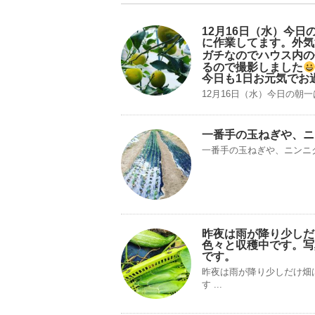
12月16日（水）今
に作業してます。外気
ガチなのでハウス内の
るので撮影しました
今日も1日お元気でお
12月16日（水）今日の朝
一番手の玉ねぎや、ニ
一番手の玉ねぎや、ニンニ
昨夜は雨が降り少しだ
色々と収穫中です。写
です。
昨夜は雨が降り少しだけ畑
す ...