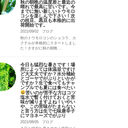
秋の朝晩の温度差と最近の
晴れで最高に甘いです。今
までに無い新しいトウモロ
コシを楽しんで下さい！次
の枝豆、黒豆も本格的に出
荷開始です。
2021/09/02
ブログ
秋のトウモロコシのショコラ、カ
クテルが本格的にスタートしまし
た！さすがに秋の朝晩 ...
今日も猛烈な暑さです！場
所によっては体温並ですけ
ど大丈夫ですか？水分補給
とゴーヤでがぶりといかが
ですか？生で食べてもチャ
ンプルでも夏には食べたい
苦いのが苦手な方はコツ
塩水で暫く付けておくと苦
味が減りますよね！いやい
や、この苦味がたまらない
と言う方は生で七味唐辛子
にマヨネーズでがぶり
2021/08/05
ブログ