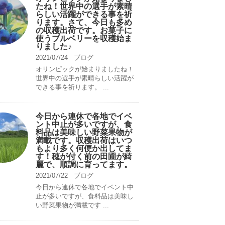
たね！世界中の選手が素晴
らしい活躍ができる事を祈
ります。さて、今日も多め
の収穫出荷です。お菓子に
使うブルベリーを収穫始ま
りました♪
2021/07/24
ブログ
オリンピックが始まりましたね！
世界中の選手が素晴らしい活躍が
できる事を祈ります。 ...
今日から連休で各地でイベ
ント中止が多いですが、食
料品は美味しい野菜果物が
満載です。収穫出荷はいつ
もより多く何便か出してま
す！穂が付く前の田圃が綺
麗で、順調に育ってます。
2021/07/22
ブログ
今日から連休で各地でイベント中
止が多いですが、食料品は美味し
い野菜果物が満載です ...