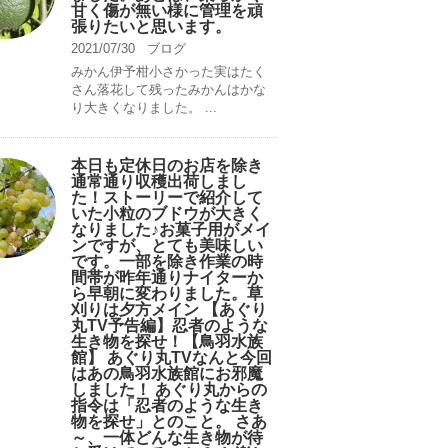
甘く傷が無い様に管理を頑
張りたいと思います。
2021/07/30
ブログ
みかん伊予柑小さかった実はたく
さん落花して残ったみかんはかな
り大きくなりました。 ...
本日も定休日のお店を除き
通常通り収穫出荷しまし
た！ストーリーで紹介して
いた小粒のブドウが大きく
なりました♪お菓子用がメイ
ンですが、とても美味しい
です。一部を除き作業の時
間帯が昨年通りナイターか
ら早朝に変わりました。草
刈りは夕方メイン 【あぐり
丸TV予告編】忍者のような
生き物を探せ！【鳥羽水族
館】 あぐり丸TVなんと今回
はあの鳥羽水族館にお邪魔
しました！ あぐり丸からの
指令は「忍者のような生き
物を探せ」とのこと。 さあ
～、一体どんな生き物が待