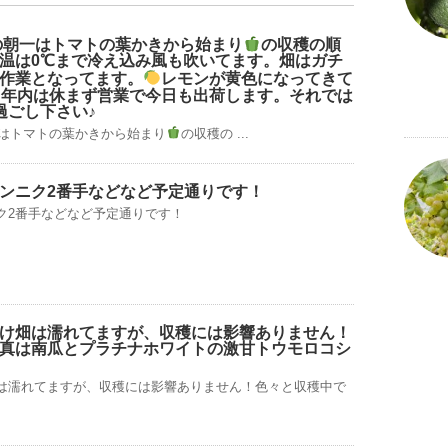
日の朝一はトマトの葉かきから始まり
の収穫の順
温は0℃まで冷え込み風も吹いてます。畑はガチ
作業となってます。
レモンが黄色になってきて
年内は休まず営業で今日も出荷します。それでは
過ごし下さい♪
一はトマトの葉かきから始まり
の収穫の ...
ンニク2番手などなど予定通りです！
ク2番手などなど予定通りです！
け畑は濡れてますが、収穫には影響ありません！
真は南瓜とプラチナホワイトの激甘トウモロコシ
は濡れてますが、収穫には影響ありません！色々と収穫中で