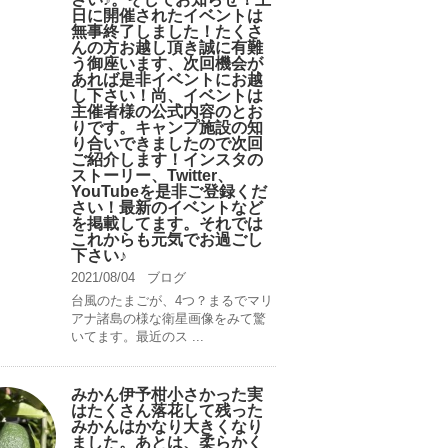
日に開催されたイベントは
無事終了しました！たくさ
んの方お越し頂き誠に有難
う御座います、次回機会が
あれば是非イベントにお越
し下さい！尚、イベントは
主催者様の公式内容のとお
りです。キャンプ️施設の知
り合いできましたので次回
ご紹介します！インスタの
ストーリー、Twitter、
YouTubeを是非ご登録くだ
さい！最新のイベントなど
を掲載してます。それでは
これからも元気でお過ごし
下さい♪
2021/08/04
ブログ
台風のたまごが、4つ？まるでマリ
アナ諸島の様な衛星画像をみて驚
いてます。最近のス ...
みかん伊予柑小さかった実
はたくさん落花して残った
みかんはかなり大きくなり
ました。あとは、柔らかく