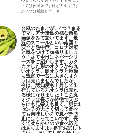
今日も猛烈な暑さです！場所によ
っては体温並ですけど大丈夫です
か？水分補給とゴーヤ ...
台風のたまごが、4つ？まる
でマリアナ諸島の様な衛星
画像をみて驚いてます。最
近のスコールといい南国！
安全と熱中症、コロナ対策
と気をつけて頑張りましょ
う！さて今日はネバ〜シリ
ーズをご紹介します。カク
カクした形のオクラから丸
いオクラ、島オクラと種類
も豊富で一昔は大きなオク
ラは売れませんでしたが、
今は、認知度も上昇して出
荷している丸オクラは売れ
る様になりました！この丸
オクラは長さが特徴で天ぷ
らにも見栄えも良く、更に1
センチの大きく切って食べ
ても美味しいので夏バテ防
止にはもってこいです。長
くて柔らかいので食べ応え
はありますよ♪ 是非お試し下
さい♪。そしてお知らせ！土