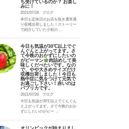
ち受けているのか？ お楽し
みに！
2021/07/28
ブログ
本日も定休日のお店を除き通常通
り収穫出荷しました！ストーリー
で紹介していた小粒の ...
今日も気温が30℃以上でぐ
んぐんと上がってます。さ
て今晩のおかずにしたいの
がピーマン
肉詰めして美
味しくだべたいです。なの
で、やや大きめサイズだけ
収穫出荷しました！今日も
熱中症に気をつけて元気で
お過ごし下さい！赤いのは
パプリカです。
2021/07/26
ブログ
今日も気温が30℃以上でぐんぐん
と上がってます。さて今晩のおか
ずにしたいのがピー ...
オリンピックが始まりまし