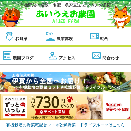
有機野菜の通販・宅配・農家直送 あいうえお農園
お野菜
農業体験
動画
農園ブログ
アクセス
問合わせ
有機栽培の野菜宅配セットや乾燥野菜・ドライフルーツはこちら