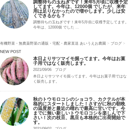
調整待ちの玉ねぎです！来年5月頃に収穫予定
してます。今年は、12000個 でしたが、来年
用は足りなかったので増やします。少しは安
くできるかも？
調整待ちの玉ねぎです！来年5月頃に収穫予定してます。
今年は、12000個 でした ...
有機野菜・無農薬野菜の通販・宅配・農家直送 あいうえお農園
>
ブログ
>
NEW POST
本日よりサツマイモ掘ってます。今年はお菓
子用ではなく販売します。
2021/09/06
ブログ
本日よりサツマイモ掘ってます。今年はお菓子用ではな
く販売します。
秋のトウモロコシのショコラ、カクテルが本
格的にスタートしました！さすがに秋の朝晩
の温度差と最近の晴れで最高に甘いです。今
までに無い新しいトウモロコシを楽しんで下
さい！次の枝豆、黒豆も本格的に出荷開始で
す。
2021/09/02
ブログ