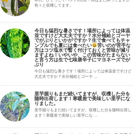
色々と収穫してます。
今日も猛烈な暑さです！場所によっては体温
並ですけど大丈夫ですか？水分補給とゴーヤ
でがぶりといかがですか？生で食べてもチャ
ンプルでも夏には食べたい
苦いのが苦手な
方はコツ塩水で暫く付けておくと苦味が減り
ますよね！いやいや、この苦味がたまらない
と言う方は生で七味唐辛子にマヨネーズでが
ぶり
今日も猛烈な暑さです！場所によっては体温並ですけど
大丈夫ですか？水分補給とゴーヤ ...
里芋掘りもまだ続いてますが、収穫した分を
随時出荷します！寒暖差で美味しい里芋にな
りました。
里芋掘りもまだ続いてますが、収穫した分を随時出荷し
ます！寒暖差で美味しい里芋にな ...