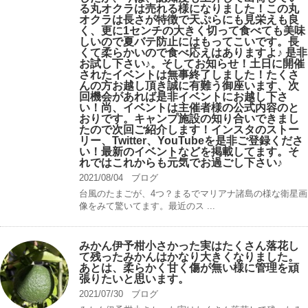
る丸オクラは売れる様になりました！この丸
オクラは長さが特徴で天ぷらにも見栄えも良
く、更に1センチの大きく切って食べても美味
しいので夏バテ防止にはもってこいです。長
くて柔らかいので食べ応えはありますよ♪ 是非
お試し下さい♪。そしてお知らせ！土日に開催
されたイベントは無事終了しました！たくさ
んの方お越し頂き誠に有難う御座います、次
回機会があれば是非イベントにお越し下さ
い！尚、イベントは主催者様の公式内容のと
おりです。キャンプ️施設の知り合いできまし
たので次回ご紹介します！インスタのストー
リー、Twitter、YouTubeを是非ご登録くださ
い！最新のイベントなどを掲載してます。そ
れではこれからも元気でお過ごし下さい♪
2021/08/04
ブログ
台風のたまごが、4つ？まるでマリアナ諸島の様な衛星画
像をみて驚いてます。最近のス ...
みかん伊予柑小さかった実はたくさん落花し
て残ったみかんはかなり大きくなりました。
あとは、柔らかく甘く傷が無い様に管理を頑
張りたいと思います。
2021/07/30
ブログ