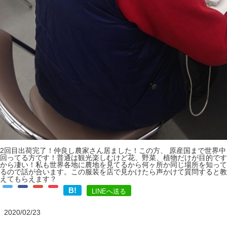
2回目出荷完了！仲良し農家さん居ました！この方、 原産国まで世界中
回ってる方です！普通は観光楽しむけど花、野菜、植物だけが目的です
から凄い！私も世界各地に農地を見てるから何ヶ所か同じ場所を知って
るので話が合います。この服装を店で見かけたら声かけて質問すると教
えてもらえます？
B!
LINEへ送る
2020/02/23