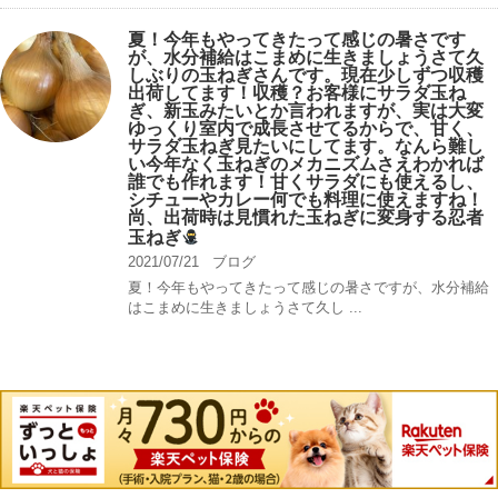
夏！今年もやってきたって感じの暑さです
が、水分補給はこまめに生きましょうさて久
しぶりの玉ねぎさんです。現在少しずつ収穫
出荷してます！収穫？お客様にサラダ玉ね
ぎ、新玉みたいとか言われますが、実は大変
ゆっくり室内で成長させてるからで、甘く、
サラダ玉ねぎ見たいにしてます。なんら難し
い今年なく玉ねぎのメカニズムさえわかれば
誰でも作れます！甘くサラダにも使えるし、
シチューやカレー何でも料理に使えますね！
尚、出荷時は見慣れた玉ねぎに変身する忍者
玉ねぎ
2021/07/21
ブログ
夏！今年もやってきたって感じの暑さですが、水分補給
はこまめに生きましょうさて久し ...