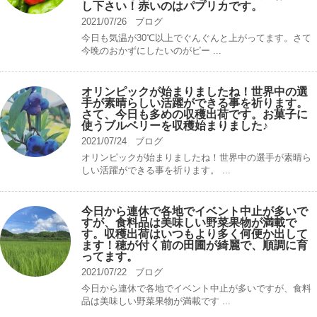
し下さい！赤いのはパプリカです。
2021/07/26
ブログ
今日も気温が30℃以上でぐんぐんと上がってます。さて
今晩のおかずにしたいのがピー ...
オリンピックが始まりましたね！世界中の選
手が素晴らしい活躍ができる事を祈ります。
さて、今日も多めの収穫出荷です。お菓子に
使うブルベリーを収穫始まりました♪
2021/07/24
ブログ
オリンピックが始まりましたね！世界中の選手が素晴ら
しい活躍ができる事を祈ります。 ...
今日から連休で各地でイベント中止が多いで
すが、食料品は美味しい野菜果物が満載で
す。収穫出荷はいつもより多く何便か出して
ます！穂が付く前の田圃が綺麗で、順調に育
ってます。
2021/07/22
ブログ
今日から連休で各地でイベント中止が多いですが、食料
品は美味しい野菜果物が満載です ...