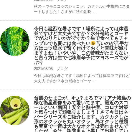
秋のトウモロコシのショコラ、カクテルが本格的にスタ
ートしました！さすがに秋の朝晩 ...
今日も猛烈な暑さです！場所によっては体温
並ですけど大丈夫ですか？水分補給とゴーヤ
でがぶりといかがですか？生で食べてもチャ
ンプルでも夏には食べたい
苦いのが苦手な
方はコツ塩水で暫く付けておくと苦味が減り
ますよね！いやいや、この苦味がたまらない
と言う方は生で七味唐辛子にマヨネーズでが
ぶり
2021/08/05
ブログ
今日も猛烈な暑さです！場所によっては体温並ですけど
大丈夫ですか？水分補給とゴーヤ ...
台風のたまごが、4つ？まるでマリアナ諸島の
様な衛星画像をみて驚いてます。最近のスコ
ールといい南国！安全と熱中症、コロナ対策
と気をつけて頑張りましょう！さて今日はネ
バ〜シリーズをご紹介します。カクカクした
形のオクラから丸いオクラ、島オクラと種類
も豊富で一昔は大きなオクラは売れませんで
したが、今は、認知度も上昇して出荷してい