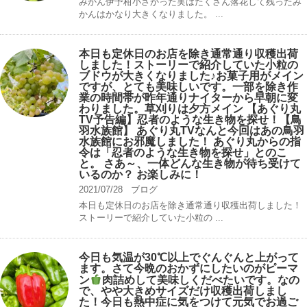
みかん伊予柑小さかった実はたくさん落花して残ったみ
かんはかなり大きくなりました。 ...
本日も定休日のお店を除き通常通り収穫出荷
しました！ストーリーで紹介していた小粒の
ブドウが大きくなりました♪お菓子用がメイン
ですが、とても美味しいです。一部を除き作
業の時間帯が昨年通りナイターから早朝に変
わりました。草刈りは夕方メイン 【あぐり丸
TV予告編】忍者のような生き物を探せ！【鳥
羽水族館】 あぐり丸TVなんと今回はあの鳥羽
水族館にお邪魔しました！ あぐり丸からの指
令は「忍者のような生き物を探せ」とのこ
と。 さあ～、一体どんな生き物が待ち受けて
いるのか？ お楽しみに！
2021/07/28
ブログ
本日も定休日のお店を除き通常通り収穫出荷しました！
ストーリーで紹介していた小粒の ...
今日も気温が30℃以上でぐんぐんと上がって
ます。さて今晩のおかずにしたいのがピーマ
ン
肉詰めして美味しくだべたいです。なの
で、やや大きめサイズだけ収穫出荷しまし
た！今日も熱中症に気をつけて元気でお過ご