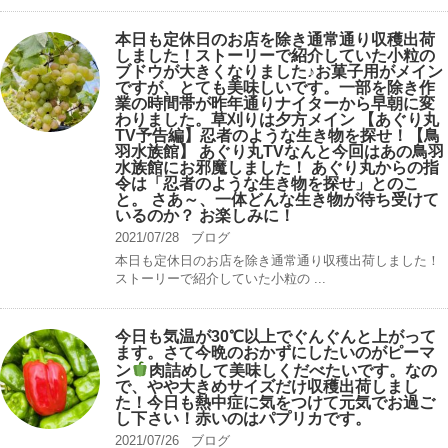
本日も定休日のお店を除き通常通り収穫出荷
しました！ストーリーで紹介していた小粒の
ブドウが大きくなりました♪お菓子用がメイン
ですが、とても美味しいです。一部を除き作
業の時間帯が昨年通りナイターから早朝に変
わりました。草刈りは夕方メイン 【あぐり丸
TV予告編】忍者のような生き物を探せ！【鳥
羽水族館】 あぐり丸TVなんと今回はあの鳥羽
水族館にお邪魔しました！ あぐり丸からの指
令は「忍者のような生き物を探せ」とのこ
と。 さあ～、一体どんな生き物が待ち受けて
いるのか？ お楽しみに！
2021/07/28
ブログ
本日も定休日のお店を除き通常通り収穫出荷しました！
ストーリーで紹介していた小粒の ...
今日も気温が30℃以上でぐんぐんと上がって
ます。さて今晩のおかずにしたいのがピーマ
ン
肉詰めして美味しくだべたいです。なの
で、やや大きめサイズだけ収穫出荷しまし
た！今日も熱中症に気をつけて元気でお過ご
し下さい！赤いのはパプリカです。
2021/07/26
ブログ