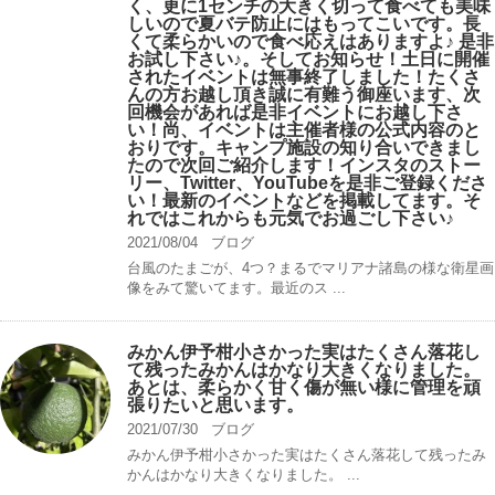
く、更に1センチの大きく切って食べても美味
しいので夏バテ防止にはもってこいです。長
くて柔らかいので食べ応えはありますよ♪ 是非
お試し下さい♪。そしてお知らせ！土日に開催
されたイベントは無事終了しました！たくさ
んの方お越し頂き誠に有難う御座います、次
回機会があれば是非イベントにお越し下さ
い！尚、イベントは主催者様の公式内容のと
おりです。キャンプ️施設の知り合いできまし
たので次回ご紹介します！インスタのストー
リー、Twitter、YouTubeを是非ご登録くださ
い！最新のイベントなどを掲載してます。そ
れではこれからも元気でお過ごし下さい♪
2021/08/04
ブログ
台風のたまごが、4つ？まるでマリアナ諸島の様な衛星画
像をみて驚いてます。最近のス ...
みかん伊予柑小さかった実はたくさん落花し
て残ったみかんはかなり大きくなりました。
あとは、柔らかく甘く傷が無い様に管理を頑
張りたいと思います。
2021/07/30
ブログ
みかん伊予柑小さかった実はたくさん落花して残ったみ
かんはかなり大きくなりました。 ...