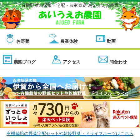
有機野菜の通販・宅配・農家直送 あいうえお農園
お野菜
農業体験
動画
農園ブログ
アクセス
問合わせ
有機栽培の野菜宅配セットや乾燥野菜・ドライフルーツはこちら