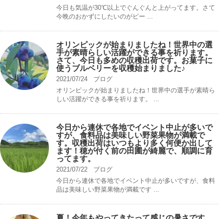
今日も気温が30℃以上でぐんぐんと上がってます。さて
今晩のおかずにしたいのがピー ...
オリンピックが始まりましたね！世界中の選
手が素晴らしい活躍ができる事を祈ります。
さて、今日も多めの収穫出荷です。お菓子に
使うブルベリーを収穫始まりました♪
2021/07/24
ブログ
オリンピックが始まりましたね！世界中の選手が素晴ら
しい活躍ができる事を祈ります。 ...
今日から連休で各地でイベント中止が多いで
すが、食料品は美味しい野菜果物が満載で
す。収穫出荷はいつもより多く何便か出して
ます！穂が付く前の田圃が綺麗で、順調に育
ってます。
2021/07/22
ブログ
今日から連休で各地でイベント中止が多いですが、食料
品は美味しい野菜果物が満載です ...
夏！今年もやってきたって感じの暑さです