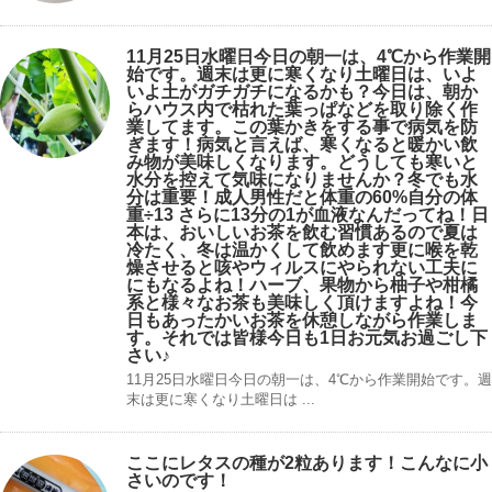
11月25日水曜日今日の朝一は、4℃から作業開
始です。週末は更に寒くなり土曜日は、いよ
いよ土がガチガチになるかも？今日は、朝か
らハウス内で枯れた葉っぱなどを取り除く作
業してます。この葉かきをする事で病気を防
ぎます！病気と言えば、寒くなると暖かい飲
み物が美味しくなります。どうしても寒いと
水分を控えて気味になりませんか？冬でも水
分は重要！成人男性だと体重の60%自分の体
重÷13 さらに13分の1が血液なんだってね！日
本は、おいしいお茶を飲む習慣あるので夏は
冷たく、冬は温かくして飲めます更に喉を乾
燥させると咳やウィルスにやられない工夫に
にもなるよね！ハーブ、果物から柚子や柑橘
系と様々なお茶も美味しく頂けますよね！今
日もあったかいお茶を休憩しながら作業しま
す。それでは皆様今日も1日お元気お過ごし下
さい♪
11月25日水曜日今日の朝一は、4℃から作業開始です。週
末は更に寒くなり土曜日は ...
ここにレタスの種が2粒あります！こんなに小
さいのです！