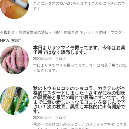
ここにレタスの種が2粒あります！こんなに小さいので
す！
有機野菜・無農薬野菜の通販・宅配・農家直送 あいうえお農園
>
ブログ
>
NEW POST
本日よりサツマイモ掘ってます。今年はお菓
子用ではなく販売します。
2021/09/06
ブログ
本日よりサツマイモ掘ってます。今年はお菓子用ではな
く販売します。
秋のトウモロコシのショコラ、カクテルが本
格的にスタートしました！さすがに秋の朝晩
の温度差と最近の晴れで最高に甘いです。今
までに無い新しいトウモロコシを楽しんで下
さい！次の枝豆、黒豆も本格的に出荷開始で
す。
2021/09/02
ブログ
秋のトウモロコシのショコラ、カクテルが本格的にスタ