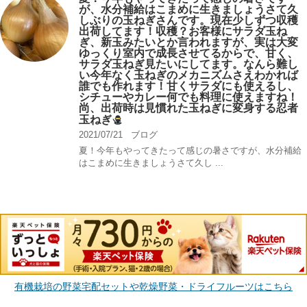
が、水分補給はこまめに生きましょうさて久
しぶりの玉ねぎさんです。現在少しずつ収穫
出荷してます！収穫？お客様にサラダ玉ね
ぎ、新玉みたいとか言われますが、実は大変
ゆっくり室内で成長させてるからで、甘く、
サラダ玉ねぎ見たいにしてます。なんら難し
い今年なく玉ねぎのメカニズムさえわかれば
誰でも作れます！甘くサラダにも使えるし、
シチューやカレー何でも料理に使えますね！
尚、出荷時は見慣れた玉ねぎに変身する忍者
玉ねぎ
2021/07/21
ブログ
夏！今年もやってきたって感じの暑さですが、水分補給
はこまめに生きましょうさて久し ...
有機栽培の野菜宅配セットや乾燥野菜・ドライフルーツはこちら