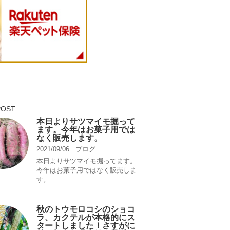
POST
本日よりサツマイモ掘って
ます。今年はお菓子用では
なく販売します。
2021/09/06
ブログ
本日よりサツマイモ掘ってます。
今年はお菓子用ではなく販売しま
す。
秋のトウモロコシのショコ
ラ、カクテルが本格的にス
タートしました！さすがに