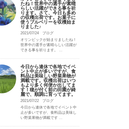
たね！世界中の選手が素晴
らしい活躍ができる事を祈
ります。さて、今日も多め
の収穫出荷です。お菓子に
使うブルベリーを収穫始ま
りました♪
2021/07/24
ブログ
オリンピックが始まりましたね！
世界中の選手が素晴らしい活躍が
できる事を祈ります。 ...
今日から連休で各地でイベ
ント中止が多いですが、食
料品は美味しい野菜果物が
満載です。収穫出荷はいつ
もより多く何便か出してま
す！穂が付く前の田圃が綺
麗で、順調に育ってます。
2021/07/22
ブログ
今日から連休で各地でイベント中
止が多いですが、食料品は美味し
い野菜果物が満載です ...