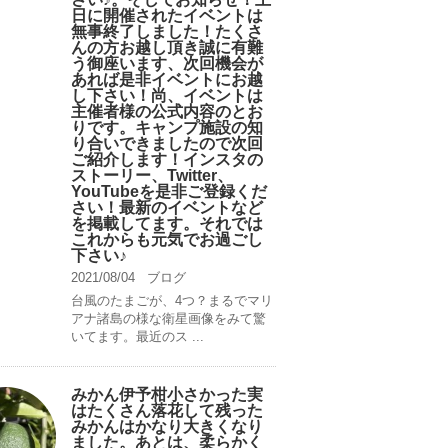
日に開催されたイベントは
無事終了しました！たくさ
んの方お越し頂き誠に有難
う御座います、次回機会が
あれば是非イベントにお越
し下さい！尚、イベントは
主催者様の公式内容のとお
りです。キャンプ️施設の知
り合いできましたので次回
ご紹介します！インスタの
ストーリー、Twitter、
YouTubeを是非ご登録くだ
さい！最新のイベントなど
を掲載してます。それでは
これからも元気でお過ごし
下さい♪
2021/08/04
ブログ
台風のたまごが、4つ？まるでマリ
アナ諸島の様な衛星画像をみて驚
いてます。最近のス ...
みかん伊予柑小さかった実
はたくさん落花して残った
みかんはかなり大きくなり
ました。あとは、柔らかく