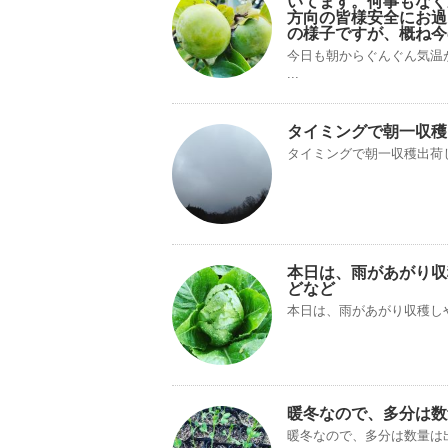
いてます。何事もなく
方向の皆様安全にお過
の様子ですが、概ね今
今日も朝からぐんぐん気温
...
タイミングで朝一収穫
タイミングで朝一収穫出荷
本日は、雨があがり収
どなど
本日は、雨があがり収穫し
暖冬なので、多分は数
暖冬なので、多分は数量は