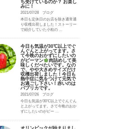
ち受けているのか？ お楽し
みに！
2021/07/28
ブログ
本日も定休日のお店を除き通常通
り収穫出荷しました！ストーリー
で紹介していた小粒の ...
今日も気温が30℃以上でぐ
んぐんと上がってます。さ
て今晩のおかずにしたいの
がピーマン
肉詰めして美
味しくだべたいです。なの
で、やや大きめサイズだけ
収穫出荷しました！今日も
熱中症に気をつけて元気で
お過ごし下さい！赤いのは
パプリカです。
2021/07/26
ブログ
今日も気温が30℃以上でぐんぐん
と上がってます。さて今晩のおか
ずにしたいのがピー ...
オリンピックが始まりまし