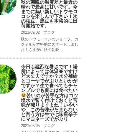
秋の朝晩の温度差と最近の
晴れで最高に甘いです。今
までに無い新しいトウモロ
コシを楽しんで下さい！次
の枝豆、黒豆も本格的に出
荷開始です。
2021/09/02
ブログ
秋のトウモロコシのショコラ、カ
クテルが本格的にスタートしまし
た！さすがに秋の朝晩 ...
今日も猛烈な暑さです！場
所によっては体温並ですけ
ど大丈夫ですか？水分補給
とゴーヤでがぶりといかが
ですか？生で食べてもチャ
ンプルでも夏には食べたい
苦いのが苦手な方はコツ
塩水で暫く付けておくと苦
味が減りますよね！いやい
や、この苦味がたまらない
と言う方は生で七味唐辛子
にマヨネーズでがぶり
2021/08/05
ブログ