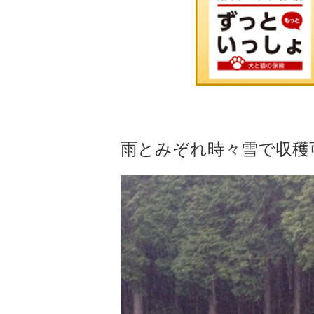
雨とみぞれ時々雪で収穫