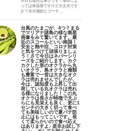
今日も猛烈な暑さです！場所によ
っては体温並ですけど大丈夫です
か？水分補給とゴーヤ ...
台風のたまごが、4つ？まる
でマリアナ諸島の様な衛星
画像をみて驚いてます。最
近のスコールといい南国！
安全と熱中症、コロナ対策
と気をつけて頑張りましょ
う！さて今日はネバ〜シリ
ーズをご紹介します。カク
カクした形のオクラから丸
いオクラ、島オクラと種類
も豊富で一昔は大きなオク
ラは売れませんでしたが、
今は、認知度も上昇して出
荷している丸オクラは売れ
る様になりました！この丸
オクラは長さが特徴で天ぷ
らにも見栄えも良く、更に1
センチの大きく切って食べ
ても美味しいので夏バテ防
止にはもってこいです。長
くて柔らかいので食べ応え
はありますよ♪ 是非お試し下
さい♪。そしてお知らせ！土