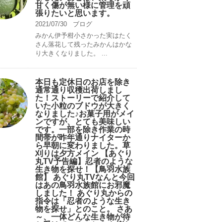
甘く傷が無い様に管理を頑
張りたいと思います。
2021/07/30
ブログ
みかん伊予柑小さかった実はたく
さん落花して残ったみかんはかな
り大きくなりました。 ...
本日も定休日のお店を除き
通常通り収穫出荷しまし
た！ストーリーで紹介して
いた小粒のブドウが大きく
なりました♪お菓子用がメイ
ンですが、とても美味しい
です。一部を除き作業の時
間帯が昨年通りナイターか
ら早朝に変わりました。草
刈りは夕方メイン 【あぐり
丸TV予告編】忍者のような
生き物を探せ！【鳥羽水族
館】 あぐり丸TVなんと今回
はあの鳥羽水族館にお邪魔
しました！ あぐり丸からの
指令は「忍者のような生き
物を探せ」とのこと。 さあ
～、一体どんな生き物が待