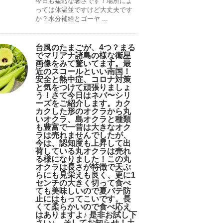
今日も猛烈な暑さです！場所によ
っては体温並ですけど大丈夫です
か？水分補給とゴーヤ ...
台風のたまごが、4つ？まる
でマリアナ諸島の様な衛星
画像をみて驚いてます。最
近のスコールといい南国！
安全と熱中症、コロナ対策
と気をつけて頑張りましょ
う！さて今日はネバ〜シリ
ーズをご紹介します。カク
カクした形のオクラから丸
いオクラ、島オクラと種類
も豊富で一昔は大きなオク
ラは売れませんでしたが、
今は、認知度も上昇して出
荷している丸オクラは売れ
る様になりました！この丸
オクラは長さが特徴で天ぷ
らにも見栄えも良く、更に1
センチの大きく切って食べ
ても美味しいので夏バテ防
止にはもってこいです。長
くて柔らかいので食べ応え
はありますよ♪ 是非お試し下
さい♪。そしてお知らせ！土