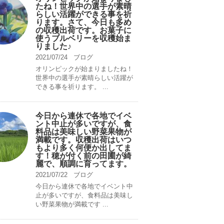
たね！世界中の選手が素晴
らしい活躍ができる事を祈
ります。さて、今日も多め
の収穫出荷です。お菓子に
使うブルベリーを収穫始ま
りました♪
2021/07/24
ブログ
オリンピックが始まりましたね！
世界中の選手が素晴らしい活躍が
できる事を祈ります。 ...
今日から連休で各地でイベ
ント中止が多いですが、食
料品は美味しい野菜果物が
満載です。収穫出荷はいつ
もより多く何便か出してま
す！穂が付く前の田圃が綺
麗で、順調に育ってます。
2021/07/22
ブログ
今日から連休で各地でイベント中
止が多いですが、食料品は美味し
い野菜果物が満載です ...