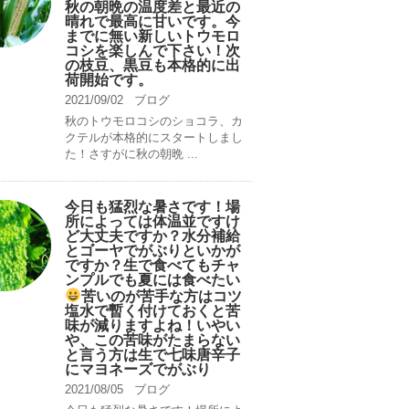
秋の朝晩の温度差と最近の
晴れで最高に甘いです。今
までに無い新しいトウモロ
コシを楽しんで下さい！次
の枝豆、黒豆も本格的に出
荷開始です。
2021/09/02
ブログ
秋のトウモロコシのショコラ、カ
クテルが本格的にスタートしまし
た！さすがに秋の朝晩 ...
今日も猛烈な暑さです！場
所によっては体温並ですけ
ど大丈夫ですか？水分補給
とゴーヤでがぶりといかが
ですか？生で食べてもチャ
ンプルでも夏には食べたい
苦いのが苦手な方はコツ
塩水で暫く付けておくと苦
味が減りますよね！いやい
や、この苦味がたまらない
と言う方は生で七味唐辛子
にマヨネーズでがぶり
2021/08/05
ブログ