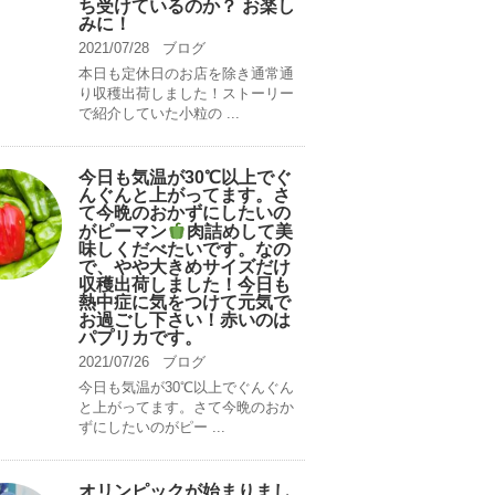
ち受けているのか？ お楽し
みに！
2021/07/28
ブログ
本日も定休日のお店を除き通常通
り収穫出荷しました！ストーリー
で紹介していた小粒の ...
今日も気温が30℃以上でぐ
んぐんと上がってます。さ
て今晩のおかずにしたいの
がピーマン
肉詰めして美
味しくだべたいです。なの
で、やや大きめサイズだけ
収穫出荷しました！今日も
熱中症に気をつけて元気で
お過ごし下さい！赤いのは
パプリカです。
2021/07/26
ブログ
今日も気温が30℃以上でぐんぐん
と上がってます。さて今晩のおか
ずにしたいのがピー ...
オリンピックが始まりまし