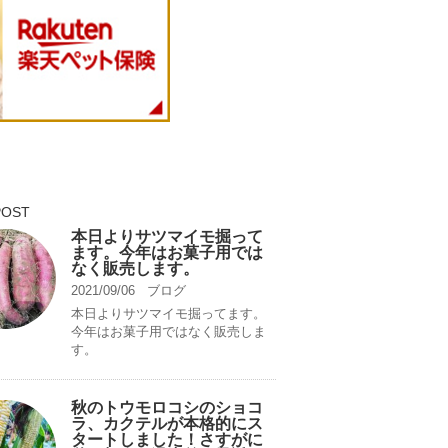
POST
本日よりサツマイモ掘って
ます。今年はお菓子用では
なく販売します。
2021/09/06
ブログ
本日よりサツマイモ掘ってます。
今年はお菓子用ではなく販売しま
す。
秋のトウモロコシのショコ
ラ、カクテルが本格的にス
タートしました！さすがに