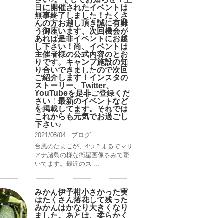
日に開催されたイベントは
無事終了しました！たくさ
んの方お越し頂き誠に有難
う御座います、次回機会が
あれば是非イベントにお越
し下さい！尚、イベントは
主催者様の公式内容のとお
りです。キャンプ️施設の知
り合いできましたので次回
ご紹介します！インスタの
ストーリー、Twitter、
YouTubeを是非ご登録くだ
さい！最新のイベントなど
を掲載してます。それでは
これからも元気でお過ごし
下さい♪
2021/08/04
ブログ
台風のたまごが、4つ？まるでマリ
アナ諸島の様な衛星画像をみて驚
いてます。最近のス ...
みかん伊予柑小さかった実
はたくさん落花して残った
みかんはかなり大きくなり
ました。あとは、柔らかく