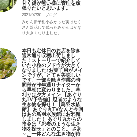
甘く傷が無い様に管理を頑
張りたいと思います。
2021/07/30
ブログ
みかん伊予柑小さかった実はたく
さん落花して残ったみかんはかな
り大きくなりました。 ...
本日も定休日のお店を除き
通常通り収穫出荷しまし
た！ストーリーで紹介して
いた小粒のブドウが大きく
なりました♪お菓子用がメイ
ンですが、とても美味しい
です。一部を除き作業の時
間帯が昨年通りナイターか
ら早朝に変わりました。草
刈りは夕方メイン 【あぐり
丸TV予告編】忍者のような
生き物を探せ！【鳥羽水族
館】 あぐり丸TVなんと今回
はあの鳥羽水族館にお邪魔
しました！ あぐり丸からの
指令は「忍者のような生き
物を探せ」とのこと。 さあ
～、一体どんな生き物が待